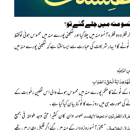
سو منہ میں چلے گئے تو؟
 دو قطرہ آنسو منہ میں چلا گیا اور نمکینی پورے منہ میں محسوس ہوئی توفقط
ُوٹے گا؟ بہارِ شریعت کی عبارت سے ایسا لگتا ہے کہ نمکینی پورے منہ میں
ٰنِ الرَّحِیْمِ
ّٰھُمَّ ھِدَایَۃَ الْحَقِّ وَالصَّوَابِ
کے
ٹُوٹنے کا حکم پورے منہ میں محسوس ہونے والی اس نمکین رطُوبت کے
ے کی صورت ہی میں روزے کا ٹُوٹنا بیان کیا گیا ہے۔
طرة والقطرتين او نحوها لا يفسد
صومه وان كان كثيرا حتى وجد ملوحته في جميع
ذا في الخلاصة
۔ “ یعنی آنسو روزہ دار کے منہ میں گئے اگر قلیل مقدار میں تھے