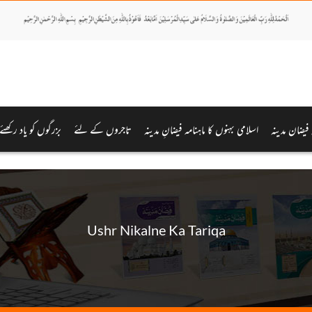
ہ فیضان مدینہ
اسلامی بہنوں کا ماہنامہ فیضانِ مدینہ
تاجروں کے لئے
بزرگوں کو یاد رکھئے
Ushr Nikalne Ka Tariqa