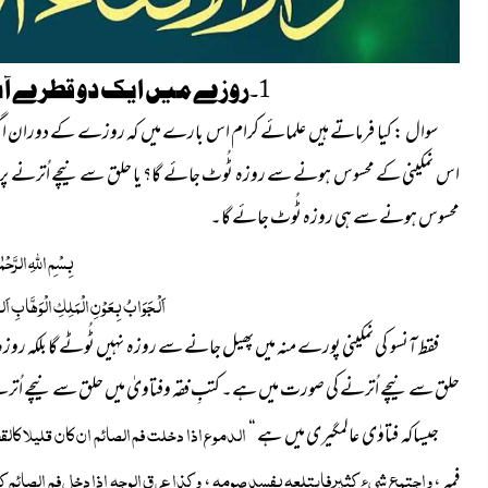
1
۔روزے میں ایک دو قطرے آن
سوال : کیا فرماتے ہیں علمائے کرام اس بارے میں کہ روزے کے دوران اگر قطرہ
اس نمکینی کے محسوس ہونے سے روزہ ٹُوٹ جائے گا؟ یا حلق سے نیچے اُترنے پر ٹ
محسوس ہونے سے ہی روزہ ٹُوٹ جائے گا۔
بِسْمِ اللّٰہِ الرَّحْم
اَلْجَوَابُ بِعَوْنِ الْمَلِکِ الْوَھَّابِ اَلل
فقط آنسو کی نمکینی پورے منہ میں پھیل جانے سے روزہ نہیں ٹُوٹے گا بلکہ روزہ
حلق سے نیچے اُترنے کی صورت میں ہے۔ کتبِ فقہ وفتاویٰ میں حلق سے نیچے اُترن
الدموع اذا دخلت فم الصائم ان كان قليلا كالق
جیساکہ فتاوٰی عالمگیری میں ہے “
واجتمع
شيء كثير فابتلعه يفسد صومه
وكذا عرق الوجه اذا دخل فم الصائم ك
،
،
فمه