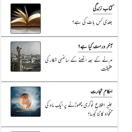
کتاب زندگی
جلدی کس بات کی ہے؟
آخر درست کیا ہے؟
مرنے کے بعد اٹھنے کے سائنسی انکار کی
حقیقت
احکام تجارت
بغیر اطلاع نوکری چھوڑنے پر ایک ماہ کی
تنخواہ کاٹنا کیسا؟