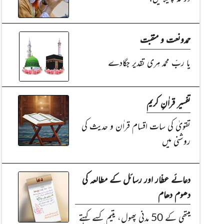
حمدونعت و منقبت
یا ربِّ محمد مِری تقدیر جگادے
تفسیر قراٰنِ کریم
تقویٰ کی سات اقسام قراٰن و حدیث کی
روشنی میں
دعائے عطّار اور رسائل کے مطالعہ کی
دھوم دھام
میتھی کے 50 مدنی پھول، یتیم کسے کہتے