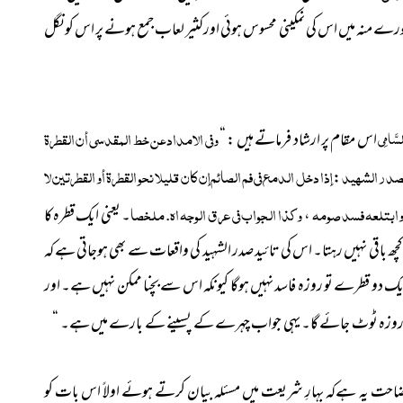
پورے منہ میں اس کی نمکینی محسوس ہوئی اورکثیر لعاب جمع ہونے پر اس کو نگل
وفي الامداد عن خط المقدسي أن القطرة
لسَّامِی
اس مقام پر ارشاد فرماتے ہیں : “
صدر الشهيد
إذا دخل الدمع في فم الصائم إن كان قليلا نحو القطرة أو القطرتين لا
:
وابتلعه
فسد صومه
وكذا الجواب في عرق الوجه اه. ملخصا
،
۔ یعنی ایک قطرہ کا
چھ باقی نہیں رہتا۔ اس کی تائید صدر الشہید کی واقعات سے بھی ہوجاتی ہے کہ
یک دو قطرے تو روزہ فاسد نہیں ہوگا کیونکہ اس سے بچنا ممکن نہیں ہے۔ اور
 لے تو روزہ ٹوٹ جائے گا۔ یہی جواب چہرے کے پسینے کے بارے میں ہے۔ “
حت یہ ہےکہ بہارِ شریعت میں مسئلہ بیان کرتے ہوئے اولاً اس بات کو