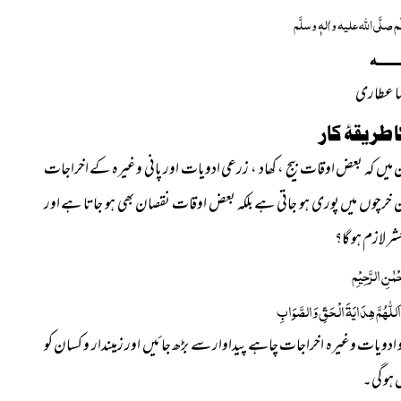
لَم
صلَّی اللہ علیہ واٰلہٖ وسلَّم
ــــــــہ
ا عطاری
 طریقۂ
کار
یں کہ بعض اوقات بیج ، کھاد ، زرعی ادویات اور پانی وغیرہ کے اخراجات
ر ان خرچوں میں پوری ہو جاتی ہے بلکہ بعض اوقات نقصان بھی ہو جاتا ہے اور
ر لازم ہو گا؟
حْمٰنِ الرَّحِیْمِ
َللّٰھُمَّ ھِدَایَۃَ الْحَقِّ وَالصَّوَابِ
 و ادویات وغیرہ اخراجات چاہے پیداوار سے بڑھ جائیں اور زمیندار و کسان کو
ں ہو گی۔