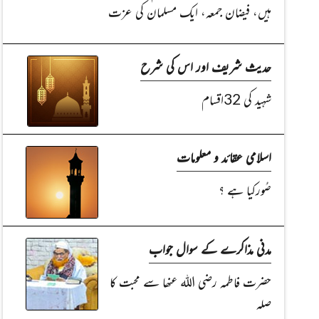
ہیں، فیضان جمعہ، ایک مسلمان کی عزت
حدیث شریف اور اس کی شرح
شہید کی 32اقسام
اسلامی عقائد و معلومات
صُورکیا ہے ؟
مدنی مذاکرے کے سوال جواب
حضرت فاطمہ رضی اللہ عنھا سے محبت کا
صلہ