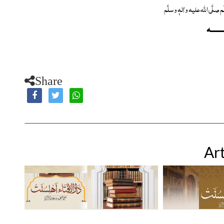
لَم
صلَّی اللہ علیہ واٰلہٖ وسلَّم
ــــــــہ
Share
Art