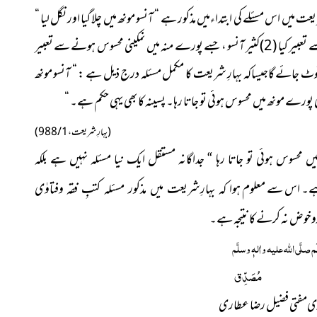
عت میں اس مسئلے کی ابتداءمیں مذکور ہے “ آنسو مونھ میں چلا گیا اور نگل لیا “
پھر آگے اس کی دو صورتیں بیان کی گئیں (1)قلیل آنسو ، جسے قطرہ دو قطرے سے تعبیر کیا (2)کثیر آنسو ، جسے پورے منہ میں نمکینی محسوس ہونے سے تعبیر
ٹ جائے گاجیساکہ بہارِ شریعت کا مکمل مسئلہ درج ذیل ہے : “ آنسو مونھ
نمکینی پورے مونھ میں محسوس ہوئی تو جاتا رہا۔ پسینہ کا بھی یہی حکم ہے۔ “
(بہارِ شریعت ، 1 / 988)
ں محسوس ہوئی تو جاتا رہا “ جداگانہ مستقل
ایک نیا مسئلہ نہیں ہے بلکہ
ے۔ اس سے معلوم
ہوا کہ بہارِشریعت میں مذکور مسئلہ کتبِ فقہ وفتاوٰی
خوض نہ کرنے کا نتیجہ ہے۔
لَم
صلَّی اللہ علیہ واٰلہٖ وسلَّم
مُصَدِّق
ری
مفتی فضیل رضا عطاری