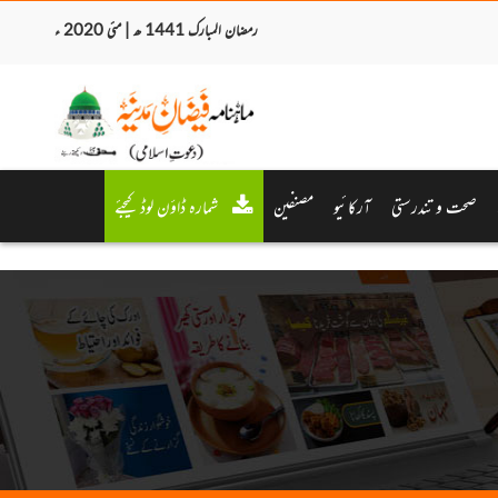
رمضان المبارک 1441 ھ | مئی 2020 ء
صحت و تندرستی
آرکائیو
مصنفین
شمارہ ڈاؤن لوڈ کیجئے