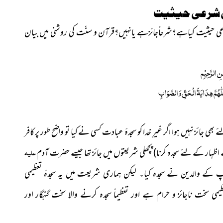
ی شرعی حیثیت
رعی حیثیت کیاہے؟شرعاًجائزہے یانہیں؟قرآن و سنّت کی روشنی میں بیان
ٰنِ الرَّحِیْمِ
ّٰھُمَّ ھِدَایَۃَ الْحَقِّ وَالصَّوَابِ
ائز نہیں ہوا اگر غیرِ خدا کو سجدۂ عبادت کسی نے کیا تو واضح طور پر کافر
علیہ
ہار کے لئے سجدہ کرنا) پچھلی شریعتوں میں جائز تھا جیسے حضرت آدم
پ کے والدین نے سجدہ کیا۔ لیکن ہماری شریعت میں یہ سجدۂ تعظیمی
یمی سخت ناجائز و حرام ہے اور تعظیماً سجدہ کرنے والا سخت گنہگار اور