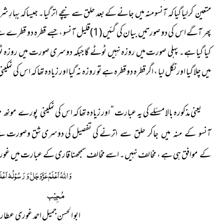
متعین کرلیا گیا کہ آنسو منہ میں جانے کے بعد حلق سے نیچے اتر گیا۔ جیساکہ بہارِ شری
کیا گیا ہے۔ پہلی صورت میں روزہ نہیں ٹوٹے گا جبکہ دوسری صورت میں روزہ ٹو
میں چلا گیا اور نگل لیا ، اگر قطرہ دو قطرہ ہے تو روزہ نہ گیا اور زیادہ تھا کہ اس کی 
یعنی مذکورہ بالا مسئلے کی یہ عبارت “ اور زیادہ تھا کہ اس کی
نمکینی پورے مونھ می
کی تفصیل کی دوسری شق وصورت ہ
آنسو کے منہ میں جاکر حلق سے اترنے
ہی ہے
،
مخالف نہیں۔ اسے مخالف سمجھنا قاری کے عبارت میں غورو
کے موافق
وَاللہُ اَعْلَمُ عَزَّوَجَلَّ وَ رَسُوْلُہٗ اَعْ
مُجِیْب
ابو الحسن جمیل احمد غوری عطا