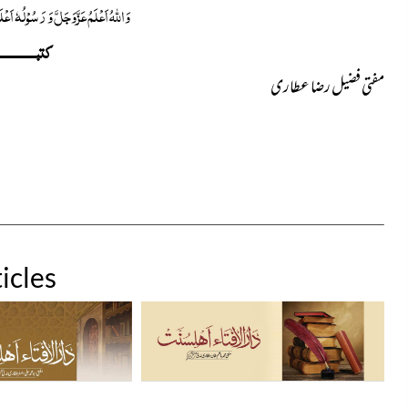
وَاللہُ اَعْلَمُ عَزَّوَجَلَّ وَ رَسُوْلُہٗ اَعْ
کتبــــــــــــــ
مفتی فضیل رضا عطاری
icles