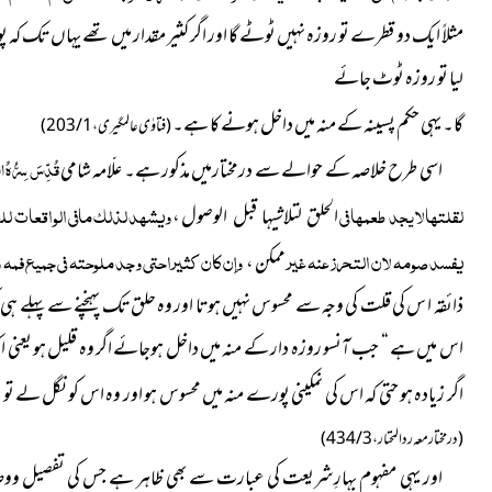
مثلاً ایک دو قطرے تو روزہ نہیں ٹوٹے گا اور اگر کثیر مقدار میں تھے یہاں تک کہ 
لیا تو روزہ ٹوٹ جائے
گا۔ یہی حکم پسینہ کے منہ میں داخل ہونے کا ہے۔
(فتاوٰی عالمگیری ، 1 / 203)
قُدِّسَ سِرُّہُ ا
اسی طرح خلاصہ کے حوالے سے درمختارمیں مذکور ہے۔ علّامہ شامی
لقلتها لا يجد طعمها في
ويشهد لذلك مافي الواقعات
لل
،
الحلق لتلاشيها قبل الوصول
يفسد صومه لان التحرز عنه غير
وإن كان كثيرا حتى وجد ملوحته في جميع فمه 
،
ممكن
ذائقہ ا س کی قلت کی وجہ سے محسوس نہیں ہوتا اور وہ حلق تک پہنچنے سے پہلے ہی ک
اس میں ہے “ جب آنسو روزہ دار کے منہ میں داخل ہوجائے اگر وہ قلیل ہو یعنی ا
اگر زیادہ ہو حتی کہ اس کی نمکینی پورے منہ میں محسوس ہو اور وہ اس کو نگل
(درمختار معہ رد المحتار ، 3 / 434)
اور یہی مفہوم بہارِشریعت کی عبارت سے بھی ظاہر ہے جس کی تفصیل ووضا