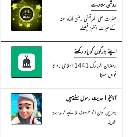
روشن ستارے
حضرت علی المرتضیٰ رضی اللہ عنہ
کےحیرت انگیز فیصلے
اپنے بزرگوں کو یاد رکھئے
رمضان المبارک 1441 اسلامی ماہ کا
نواں مہینا
آؤبچّو ! حدیثِ رسول سنتےہیں
بہترین کون؟/ حروف ملائیے / مدرسۃ
المدینہ