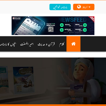
اردو
ماہنامہ خواتین
کلام
قرآن و حدیث
امیرِ اہلسنت
بچّوں کا ماہنام