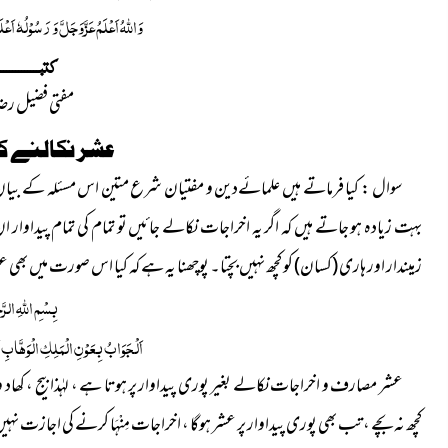
وَاللہُ اَعْلَمُ عَزَّوَجَلَّ وَ رَسُوْلُہٗ اَعْ
کتبــــــــــــــ
مفتی فضیل رض
عشر نکالنے کا
سوال :
کیا فرماتے ہیں علمائےدین و مفتیان شرع متین اس مسئلہ کے بیان م
بہت زیادہ ہو جاتے ہیں کہ اگر یہ اخراجات نکالے جائیں تو تمام کی تمام پیداوا
زمیندار اور ہاری (کسان) کو کچھ نہیں بچتا۔ پوچھنا یہ ہے کہ کیا اس صورت میں بھی عش
بِسْمِ اللّٰہِ الرَّ
اَلْجَوَابُ بِعَوْنِ الْمَلِکِ الْوَھَّابِ ا
عشر مصارف و اخراجات نکالے بغیر پوری پیداوار پر ہوتا ہے ، لہٰذا بیج ، کھاد
کچھ نہ بچے ، تب بھی پوری پیداوار پر عشر ہوگا ، اخراجات مِنْہَا کرنے کی اجازت نہی