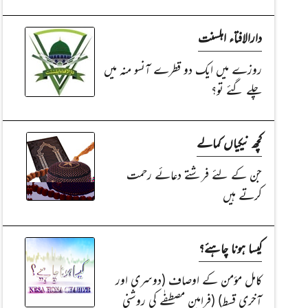
دارالافتاء اہلسنت
روزے میں ایک دو قطرے آنسو منہ میں
چلے گئے تو؟
کچھ نیکیاں کمالے
جن کے لئے فرشتے دعائے رحمت
کرتے ہیں
کیسا ہونا چاہئے؟
کامل مؤمن کے اوصاف (دوسری اور
آخری قسط) (فرامینِ مصطفٰے کی روشنی