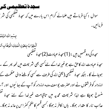
سجدۂ تعظیمی ک
سوال :
کیا فرماتے ہیں علمائے کرام اس بارے میں کہ سجدۂ تعظیمی کی ش
فرمائیں۔
بِسْمِ اللّٰہِ الرَّحْم
اَلْجَوَابُ بِعَوْنِ الْمَلِکِ الْوَھَّابِ اَلل
سجدہ کی دوقسمیں ہیں : (1)سجدۂ عبادت(2)سجدۂ تعظیمی
اللہ
سجدۂ عبادت
کاحق ہے جوغیرِخداکےلئےکسی بھی شریعت میں لمحہ بھر کے لئے بھی ج
اللہ
ہوجائے گا۔ جبکہ سجدۂ تعظیمی (یعنی
کی طرف سے کسی کو ملنے والی عظمت کے اظ
السَّلام
علیہ السَّلام
کو فرشتوں نے اور حضرت یوسف
کو آپ کے
بھائیوں اور آ
منسوخ ہوچکا ہے لہٰذا شریعتِ محمدیہ میں تاقیامت غیرِخدا کے لئے سجدۂ تعظ
!
کافر نہ ہوگا
،
کسی قسم کا حکمِ کفر اس پر عائد نہ ہوگا۔
عذابِِ نار کا حقدار ہوگا۔ ہاں