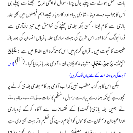
بات مکمل ہونے سے پہلے بول پڑنا ، سوال کو اچھی طرح سمجھنے سے پہلے ہی
اُس کا جواب دے دینا ، شادی بیاہ اور کاروبار جیسے اہم فیصلوں میں بھی جلد
بازی سے کام لینا ، کسی جگہ جلدی پہنچنے کی خواہش میں تیز رفتاری سے
ڈرائیونگ کرنا اور اس طرح کی بہت ساری جلد بازیاں انسان کی جلد باز
خُلِقَ
طبیعت کا ثبوت ہیں۔ قراٰنِ کریم میں اس کا تذکرہ ان الفاظ میں ہے :
[i]
)
(
الْاِنْسَانُ مِنْ عَجَلٍؕ-
تَرجَمۂ کنزُالایمان
: آدمی جلد باز بنایا گیا۔
(اس
آیت کی مزید وضاحت کے لئے یہاں کلک کریں)
لیکن اس کا ہرگز یہ مطلب نہیں کہ اب آدمی ہر کام جلدی جلدی کرنے پر
صلَّی اللہ علیہ واٰلہٖ وسلَّم
مجبور ہے کیونکہ ہمارے پیارے رسول ، مُعَلِّم کائنات
نے ہمیں جلد بازی
(عُجلت)
کے نقصانات سے آگاہ کرکے بُردباری
اوراطمینان و سکون سے کاموں کو انجام دینے کی تعلیم وتربیت بھی دی ہے
صلَّی اللہ علیہ واٰلہٖ وسلَّم