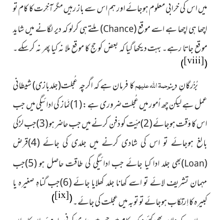
میں اس کی خرابی معلوم ہوجائے اور ہم اس سے باز رہیں مگر آخِرت کا کام تو
اچھا ہی اچھا ہے اسے موقع
(
)
ملتے ہی کرلو کہ دیر لگانے میں شاید
Chance
موقع جاتا رہے۔ بہت دیکھا گیا کہ بعض کو حج کا موقع ملا نہ کیا پھر نہ کرسکے۔
[viii]
)
(
رحمۃ اللہ علیہم
بُزُرگانِ دین
کا فرمان ہے کہ اگرچہ عُجلت
(جلدبازی)
شیطانی
عمل ہے لیکن چھ اُمور میں عُجلت ضروری ہے : (1)نَماز کی ادائیگی میں جب
اس کا وَقت ہوجائے (2)میِّت کو دَفن کرنے میں جب حاضر ہو (3)جب لڑکی
بالغ ہوجائے تو اس کی شادی کرنے میں جلدی کی جائے (4)قرض
(
)
بھی جلد ادا کیا جائے جب ادائیگی کی طاقت حاصل ہو (5)جب
Loan
مہمان تشریف لائے تو اسے کھانا جلد کھلایا جائے (6)جب گناہِ صغیرہ یا
[ix]
)
(
کبیرہ کا اِرتِکاب ہوجائے تو توبہ میں عجلت کی جائے۔