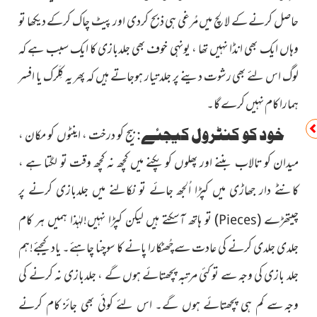
حاصل کرنے کے لالچ میں مُرغی ہی ذبح کردی اور پیٹ چاک کرکے دیکھا تو
وہاں ایک بھی انڈا نہیں تھا ، یونہی خوف بھی جلدبازی کا ایک سبب ہے کہ
لوگ اس لئے بھی رشوت دینے پر جلد تیار ہوجاتے ہیں کہ پھر یہ کِلَرک یا افسر
ہمارا کام نہیں کرے گا۔
خود کو کنٹرول کیجئے:
بیج کو درخت ، اینٹوں کو مکان ،
میدان کو تالاب بننے اور پھلوں کو پکنے میں کچھ نہ کچھ وقت تو لگتا ہے ،
کانٹے دار جھاڑی میں کپڑا اُلجھ جائے تو نکالنے میں جلدبازی کرنے پر
چیتھڑے
(
)
تو ہاتھ آسکتے ہیں لیکن کپڑا نہیں!لہٰذا ہمیں ہر کام
Pieces
جلدی جلدی کرنے کی عادت سے چُھٹکارا پانے کا سوچنا چاہئے۔ یاد کیجئے!ہم
جلد بازی کی وجہ سے تو کئی مرتبہ پچھتائے ہوں گے ، جلدبازی نہ کرنے کی
وجہ
سے کم ہی پچھتائے ہوں گے۔ اس لئے کوئی بھی جائز کام کرنے