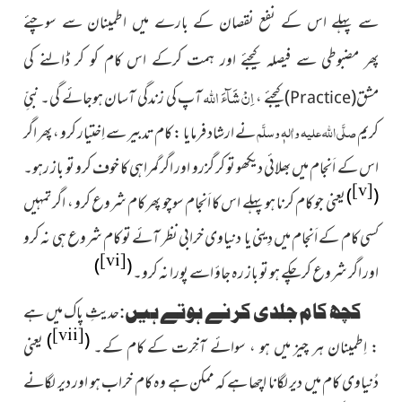
سے پہلے اس کے نفع نقصان کے بارے میں اطمینان سے سوچئے
پھر مضبوطی سے فیصلہ کیجئے اور ہمت کرکے اس کام کو کر ڈالنے کی
اِنْ شَآءَ
اللہ
(
)
کیجئے ،
آپ کی زندگی آسان ہوجائے گی۔ نبیِّ
مشق
Practice
صلَّی اللہ علیہ واٰلہٖ وسلَّم
کریم
نے ارشاد فرمایا : کام تدبیر سے اِختیار کرو ، پھر اگر
اس کے اَنجام میں بھلائی دیکھو تو کر گزرو اور اگر گمراہی کا خوف کرو تو باز رہو۔
[v]
)
(
یعنی جو کام کرنا ہو پہلے اس کا اَنجام سوچو پھر کام شروع کرو ، اگر تمہیں
کسی کام کے اَنجام میں دِینی یا دنیاوی خرابی نظر آئے تو کام شروع ہی نہ کرو
[vi]
)
(
اور اگر شروع کرچکے ہو تو باز رہ جاؤ اسے پورا نہ کرو۔
کچھ کام جلدی کرنے ہوتے ہیں:
حدیثِ پاک میں ہے
[vii]
)
(
: اِطمینان ہر چیز میں ہو ، سوائے آخِرت کے کام کے۔
یعنی
دُنیاوی کام میں دیر لگانا اچھا ہے کہ ممکن ہے وہ کام خراب ہو اور دیر لگانے