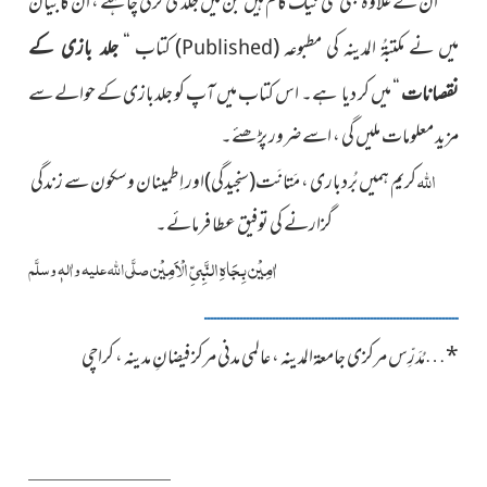
ان کے علاوہ بھی کئی نیک کام ہیں جن میں جلدی کرنی چاہئے ، ان کا بیان
میں نے مکتبۃُ المدینہ کی مطبوعہ
(
)
کتاب “
جلد بازی کے
Published
“ میں کر دیا ہے۔ اس کتاب میں آپ کو جلدبازی کے حوالے سے
نقصانات
مزید معلومات ملیں گی ، اسے ضرور پڑھئے۔
اللہ
کریم ہمیں بُردباری ، مَتانَت
(سنجیدگی)
اور اِطمینان وسکون سے زندگی
گزارنے کی توفیق عطا فرمائے۔
اٰمِیْن بِجَاہِ النَّبِیِّ الْاَمِیْن
صلَّی اللہ علیہ واٰلہٖ وسلَّم
ــــــــــــــــــــــــــــــــــــــــــــــــــــــــــــــــــــــــــــــ
*
…
مُدَرِّس مرکزی جامعۃالمدینہ ، عالمی مدنی مرکز فیضانِ مدینہ ، کراچی