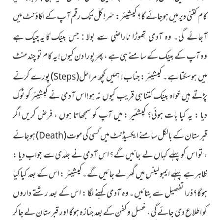
کام کتنی دیر میں ہوجائے گا؟ کیشیئر : سَر! کل تک رقم آپ کے اکاؤنٹ میں
بینک کا یہ چیک ہے
آجائے گی۔ وہ آدمی تھوڑا ناراضی سے بولا : جس
وہ آپ کے بینک کے سامنے ہی ہے ، پھر پورا دن کیوں!یہ کام تو چند منٹ
میں ہوسکتا ہے۔ کیشیئر : جناب! ہمیں کچھ مراحل
(
)
پورے کرنے
Steps
پڑتے ہیں خواہ بینک کتنا ہی قریب کیوں نہ ہو!اس آدمی نے کیشیئر کو ٹوک
دیا : یہ کیا بات ہوئی؟ کیشئیر : میں آپ کو سمجھاتا ہوں ، فرض کریں اگر
قبرستان کے بالکل سامنے ایکسیڈنٹ میں کسی کی موت
(
)
ہوجائے
Death
، تو اس کو پہلے کہاں لے جائیں گے؟ اس آدمی نے جلدی سے جواب دیا :
ظاہر ہے پہلے ایمبولینس میں گھر لے جائیں گے۔ کیشیئر : اس کے بعد کیا کیا
ہوگا؟ذرا تفصیل سے بتائیں۔ وہ آدمی کہنے لگا : اس کے بعد رشتے داروں
کو اطلاع دی جائے گی ، غسل و کفن کے بعد جنازہ ہوگا اور قبرستان لے جاکر