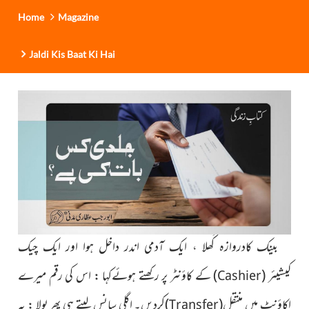
Home
Magazine
Jaldi Kis Baat Ki Hai
بینک کادروازہ کُھلا ، ایک آدمی اندر داخل ہوا
اور ایک چیک
کیشیئر
(
)
کے کاؤنٹر پر رکھتے ہوئےکہا : اس کی رقم میرے
Cashier
اکاؤنٹ میں منتقل
(
)
کردیں۔ اگلی سانس لیتے ہی پھر بولا : یہ
Transfer