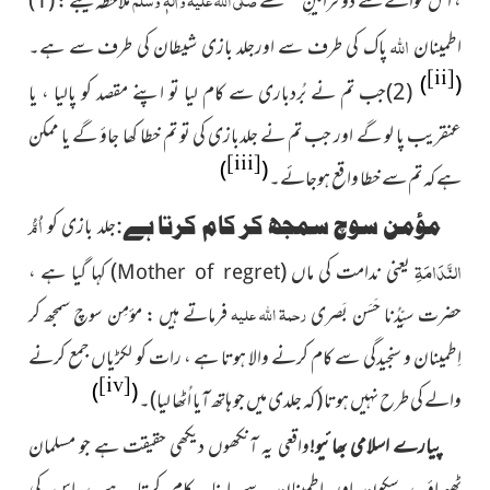
،
اس حوالے سے دو فرامینِ مصطَفےٰ
ملاحظہ کیجئے : (1)
اللہ
اطمینان
پاک کی طرف سے اورجلد بازی شیطان کی طرف سے ہے۔
[ii]
)
(
(2)جب تم نے بُردباری سے کام لیا تو اپنے مقصد کو پالیا ، یا
عنقریب پا لو گے اور جب تم نے جلدبازی کی تو تم خطا کھا جاؤ گے یا ممکن
[iii]
)
(
ہے کہ تم سے خطا واقع ہوجائے
۔
اُمُّ
مؤمن سوچ سمجھ کر کام کرتا ہے:
جلد بازی کو
النَّدَامَۃِ
یعنی ندامت کی ماں
(
)
کہا گیا ہے ،
Mother of regret
رحمۃ اللہ علیہ
حضرت سیِّدُنا حَسَن بَصری
فرماتے ہیں : مؤمِن سوچ سمجھ کر
اِطمینان و سنجیدگی سے کام کرنے والا ہوتا ہے ، رات کو لکڑیاں جمع کرنے
[iv]
)
(
والے کی طرح نہیں ہوتا
( کہ جلدی میں جو ہاتھ آیا اُٹھا لیا)
۔
پیارے اسلامی بھائیو!
واقعی یہ آنکھوں دیکھی حقیقت ہے جو مسلمان