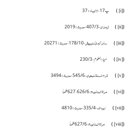
الانبیاء
(
)
پ17 ،
: 37
[i]
ترمذی
حدیث
: 2019
، 3 / 407 ،
)
(
[ii]
سنن کبریٰ للبیہقی
حدیث
: 20271
، 10 / 178 ،
)
(
[iii]
(
)
احیاء العلوم ، 3 / 230
[iv]
شرح السنۃ للبغوی
حدیث
: 3494
، 6 / 545 ،
)
(
[v]
مراٰۃ المناجیح
(
)
، 6 / 626 ، 627 ملخصاً
[vi]
ابوداؤد
حدیث
: 4810
، 4 / 335 ،
)
(
[vii]
مراٰۃ المناجیح
(
)
، 6 / 627ملخصاً
[viii]