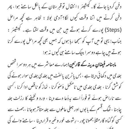
دفن کردیا جائے گا۔ کیشیئر : انتقال تو قبرستان کے بالکل سامنے ہوا ، پھر
دفن کرنے میں اتنا وقت کیوں لگا؟آدمی بولا : ظاہر ہے کچھ مراحل
(
)
پورے کرنے ہوتے ہیں جن میں وقت لگتا ہے۔ کیشیئر :
Steps
جناب! یہی تو میں آپ کو سمجھا رہا ہوں کہ ہمیں بھی کچھ مراحل پورے کرنا
ہوتے ہیں چاہے دوسرا بینک سامنے ہی کیوں نہ ہو!
ماہنامہ فیضانِ مدینہ کے قارئین!
ہمارے معاشرے میں ہر دوسرا شخص
جلدی میں دکھائی دیتا ہے ، بس یا ٹرین یا لِفٹ میں جلدی جلدی سوار ہونے کی
کوشش کرنا ، جلدی جلدی میں نامکمل وُضو کرنا ، نَماز کو ناقِص ادا کرنا ، کسی
سے ناراض ہوئے تو فوراً اسے بَددُعا دے دینا ، وِرد وظیفے کا رزلٹ جلد
چاہنا ، ٹَھگ قِسم کے بابوں اور جعلی عاملوں سے جلد متأثر ہوجانا ، جھٹ سے
کسی کو گناہ گارمثلاً جھوٹا چور ، رِشوت خور وغیرہ قراردینا ، سامنے والے کی