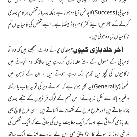
ٹھہراؤ ، سکون اور اطمینان سے اپنا کام کرتا ہے ، اس کی
کامیابی
(
)
کا چانس زیادہ ہوتا ہے جبکہ جلد باز شخص ہر کام جلدی
Success
کرنے کے چکر میں اپنے اکثر کام بگاڑ بیٹھتا ہے۔
ایسے شخص کی کامیابیاں کم
نا کامیاں زیادہ ہوتی ہیں۔
آخر جلد بازی کیوں؟
جلدی مچانے والے سمجھتے ہیں کہ وہ تو
کامیابی کے حصول کے لئے جلدبازی کررہے ہیں حالانکہ وہ انجانے میں
ناکامیوں کی کیچڑ میں قدم رکھ رہے ہوتے ہیں ، ان کے ذہن میں
عُموماً
(
)
یہ بھی ہوتا ہے کہ ہم نے دیر کی تو یہ جاب یا رشتہ
Generally
وغیرہ ہاتھ سے نکل نہ جائے! اس قسم کے لوگ فراڈیوں کے ہتھے جلدی
چڑھ جاتے ہیں اور طرح طرح کے نقصانات اُٹھاتے ہیں ، اسی طرح لالچ بھی
جلدبازی کرواتی ہے جیسا کہ ایک حکایت بیان کی جاتی ہے کہ ایک شخص کی
مُرغی روزانہ سونے کا انڈا دیتی تھی اس نے سارے انڈے ایک ساتھ