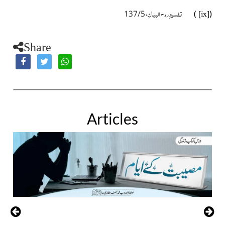
تفسیرِروح البیان
، 5 / 137
)
(
[ix]
Share
Articles