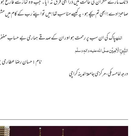
ڈنک مارے مگر ان کی حالت میں ذرا بھی فرق نہ آیا۔ جب وہ نماز سے فارغ ہوئیں
صاحبزادے! ابھی تم بچے ہو ، یہ کیسے مناسب تھا! میں تو اپنے رب کے کام میں مشغول
اللہ
پاک کی ان سب پر رحمت ہو اور ان کے صدقے ہماری بے حساب مغفرت 
النَّبِیِّ الْاَمِیْن
صلَّی اللہ علیہ واٰلہٖ وسلَّم
نام : حسان رضا عطاری ب
درجہ خامسہ مکی ، مرکزی جامعۃالمدينہ کراچی