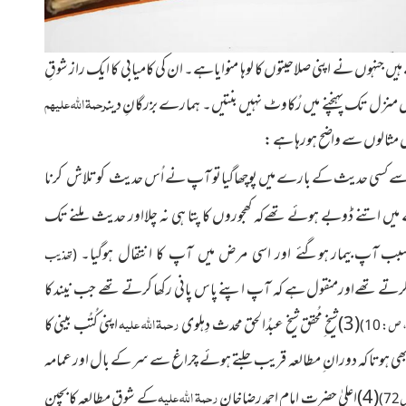
نہوں نے اپنی صلاحیتوں کا لوہا منوایاہے۔ ان کی کامیابی کا ایک راز شوقِ
رحمۃ اللہ علیہم
یاں منزل تک پہنچنے میں رُکاوٹ نہیں بنتیں۔ ہمارے بزرگانِ دین
 مثالوں سے واضح ہورہا ہے :
ے کسی حدیث کے بارے میں پوچھاگیاتو آپ نے
اُس
حدیث کوتلاش کرنا
یں اتنے ڈوبے ہوئے تھےکہ کھجوروں کا پتا ہی نہ چلااور حدیث ملنے تک
کے سبب آپ بیمار
ہوگئے اور اسی مرض میں آپ کا انتقال ہوگیا۔
(تھذیب
رتے تھےاورمنقول ہے کہ آپ اپنے پاس پانی رکھا کرتے تھے جب نيند کا
رحمۃ اللہ علیہ
(3)شیخ ِمُحقق شیخ عبدُالحق محدث دِہلوی
اپنی کُتُب بینی کا
 ص : 10)
ں بھی ہوتا کہ دوران ِ مطالعہ قریب جلتے ہوئے چراغ سے سر کے بال اور عمامہ
رحمۃ اللہ علیہ
(4)اعلیٰ حضرت امام احمد رضاخان
کے شوقِ مطالعہ کا بچپن
)