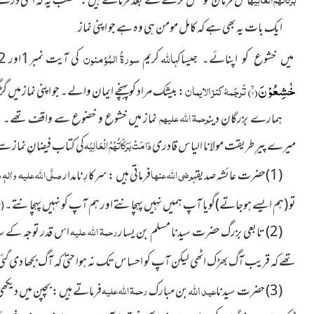
اس فرمان کو نقل کرنے کے بعد فرماتے ہیں : مطلب یہ کہ اعلیٰ درجے
ایک بات یہ بھی ہے کہ کامل مومن ہی وہ ہے جو اپنی نماز
اللہ
سورۃُ المُؤمنون
کریم
کی آیت نمبر1اور 2میں ارشاد فرماتا ہے :
میں خشوع کو اپنائے۔ جیساکہ
خٰشِعُوْنَۙ(
۲
)
تَرجَمۂ کنز الایمان
: بیشک مراد کو پہنچے ایمان والے۔ جو اپنی نماز میں
رحمۃ اللہ علیہم
ہمارے بزرگانِ دین
نماز میں خشوع و خضوع سے واقف تھے۔ ان ک
دَامَتْ بَرَکَاتُہُمُ الْعَالِیَہ
میرے پیرِ طریقت مولانا الیاس قادری
کی کتاب فیضانِ نماز س
رضی اللہ عنہا
صلَّی اللہ علیہ واٰلہٖ 
(1)حضرت عائشہ صدیقہ
فرماتی ہیں : سرکارِ نامدار
تو
(ہم ایسے ہوجاتے)
گویا آپ ہمیں نہیں پہچانتے اور ہم آپ کو نہیں پہچانتے۔
(ف
رحمۃ اللہ علیہ
(2) تابعی بزرگ حضرت سیدنا مسلم بن یسار
اس قدر توجہ کے سات
تھے کہ قریب آگ بھڑک اٹھی لیکن آپ کو احساس تک نہ ہوا حتی کہ آگ بجھا دی گئ
عبد اللہ
رحمۃ اللہ علیہ
(3) حضرت سیدنا
بن مبارک
فرماتے ہیں : بچپن میں دیکھ