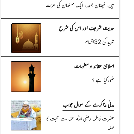
ہیں، فیضان جمعہ، ایک مسلمان کی عزت
حدیث شریف اور اس کی شرح
شہید کی 32اقسام
اسلامی عقائد و معلومات
صُورکیا ہے ؟
مدنی مذاکرے کے سوال جواب
حضرت فاطمہ رضی اللہ عنھا سے محبت کا
صلہ