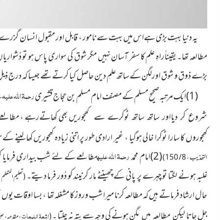
یہ دنیا بہت بڑی ہےاس میں بہت سے نامور ، قابل اور مقبول انسان گزرے ہیں ج
مطالعہ تھا۔ یقیناًراہِ علم کا سفر آسان نہیں مگر شوق کی سواری پاس ہو تو دُشوار
بڑے ذوق و شوق اورلگن کے ساتھ علمِ دین حاصل کیا کرتےتھے جیسا کہ درج ذیل
رحمۃ اللہ علیہ
(1)ایک مرتبہ صحیح مسلم کے مصنف امام مسلم بن حجاج قشیری
س
بھی کھاتےرہے ، مطالعے م
شروع کر دیااور ساتھ ساتھ ٹوکرے سے کھجوریں
کھجوروں کا سارا ٹوکرا خالی ہوگیا ، غیر ارادی طور پر اتنی زیادہ کھجوریں کھالینے 
رحمۃ اللہ علیہ
(2)امام محمد
مطالعے کے لئے شب بیداری فرمایا ک
التھذیب ، 8 / 150)
غلبہ ہو نے لگتا تو چہرے پر پانی کے چھینٹے مار کرنيند کو دُور فرما دیتے۔
(تعلیم المتعلم ،
حال ارشاد فرماتے ہیں کہ مطالعہ کرنا میرا شب وروز کا مشغلہ تھا ، بسا اوقات یو
جل جاتا لیکن
ہونے کی وجہ سے پتہ نہ چلتا ۔
مطالعہ میں مگن
اشعۃ اللمعات
(
، مقدمہ ، ص72