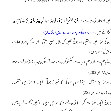
 کی نماز وہ ہے جو خشوع کے ساتھ ادا کی جائے۔
(فیضانِ نماز ، ص 282)
قَدْ اَفْلَحَ الْمُؤْمِنُوْنَۙ(
۱
) الَّذِیْنَ هُمْ فِیْ صَلَاتِهِمْ
 گڑگڑاتے ہیں۔
(اس آیت کی مزید وضاحت کے لئے یہاں کلک کریں)
ی نماز میں حالتیں وہ ہوتی تھیں کہ مثال نہیں ملتی۔ ان کے چند واقعات
ے پیش کرتا ہوں :
وسلَّم
ہم سے اور ہم آپ سے گفتگو کر رہے ہوتے
لیکن جب نماز کا وقت ہوتا
یضانِ نماز ، ص 283)
ھ نماز پڑھتے کہ اپنے آس پاس کی بھی خبر نہ ہوتی ، ایک بار نماز میں مشغول
ی۔
(سابقہ حوالہ ، ص 282)
ی ہوئی ایک عبادت گزار خاتون مجھے اچھی طرح یاد ہیں۔ انہیں بچھو نے چالیس