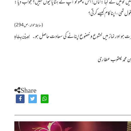
 تو میں نے کہا : اماں! اس بچھو کو آپ نے ہٹایا کیوں نہیں؟ جواب دیا :
 تھی ، اپنا کام کیسے کرتی؟
(سابقہ حوالہ ، ص 294)
اٰمِیْن بِجَاہِ
ہو اور نماز میں خشوع و خضوع اپنانے
کی سعادت حاصل ہو۔
ن محمد یعقوب عطاری
Share