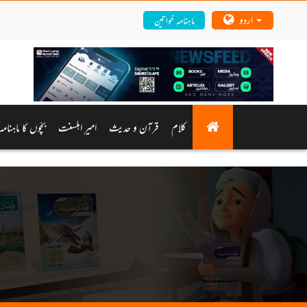
اردو
ماہنامہ خواتین
کلام
قرآن و حدیث
امیرِ اہلسنت
بچّوں کا ماہنام