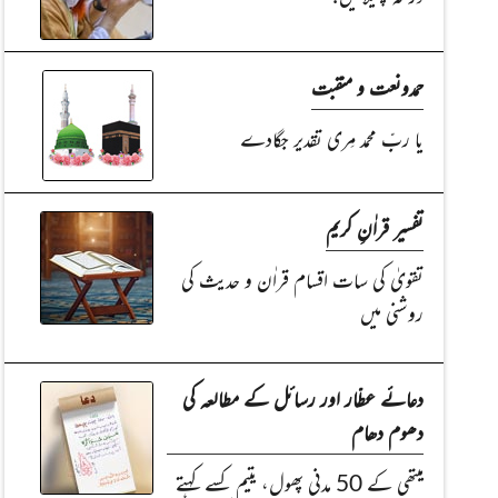
حمدونعت و منقبت
یا ربِّ محمد مِری تقدیر جگادے
تفسیر قراٰنِ کریم
تقویٰ کی سات اقسام قراٰن و حدیث کی
روشنی میں
دعائے عطّار اور رسائل کے مطالعہ کی
دھوم دھام
میتھی کے 50 مدنی پھول، یتیم کسے کہتے