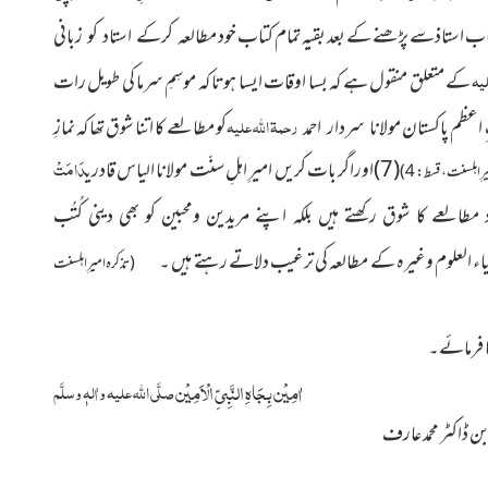
ی کتاب استاذسے پڑھنے کے بعد بقیہ تمام کتاب خود
مطالعہ کرکے استاد کو زبانی
لیہ
کے متعلق
منقول ہے کہ بسا اوقات ایسا ہوتا کہ موسِمِ سرما کی طویل رات
رحمۃ اللہ علیہ
کو مطالعے کا اتنا شوق تھا کہ نمازِ
مولانا سردار احمد
دَامَتْ
(7)اوراگر بات کریں امیرِ اہلِ سنّت مولانا الیاس
قادری
رِاہلسنت ، قسط : 4)
العے کا شوق رکھتے ہیں بلکہ اپنے مریدین ومحبین کو بھی دینی کُتُب
ِحیاء العلوم وغیرہ کے مطالعہ کی ترغیب دلاتے رہتے ہیں ۔
(تذکرہ امیرِ اہلسنت
ا فرمائے۔
اٰمِیْن بِجَاہِ النَّبِیِّ الْاَمِیْن
صلَّی اللہ علیہ واٰلہٖ وسلَّم
 ڈاکٹر محمد عارف