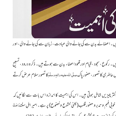
 ہیں۔ اعضائے بدن سے کی جانے والی عبادت ، زبان سے کی جانے والی ، اور
۔ رکوع ، سجود ، قیام اور قعود اعضاء بدن سے ہوتے ہیں۔ ذکر و درود ، تسبیح
صلَّی اللہ علیہ واٰلہٖ وسلَّم
یں حاضری کا تصور ، حضور پاک
کا تصور سلام عرض کرتے
اکثر چیزیں شامل ہوتی ہیں۔ اس کی اہمیت کا اندازہ اس بات سے لگائیں کہ
دَامَتْ
ی خوبی فہم و تدبر و حضور قلب
(یعنی خشوع و خضوع)
پر ہے۔ امیر اہلِ سنّت