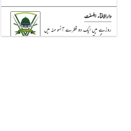
دارالافتاء اہلسنت
روزے میں ایک دو قطرے آنسو منہ میں
چلے گئے تو؟
کچھ نیکیاں کمالے
جن کے لئے فرشتے دعائے رحمت
کرتے ہیں
کیسا ہونا چاہئے؟
کامل مؤمن کے اوصاف (دوسری اور
آخری قسط) (فرامینِ مصطفٰے کی روشنی