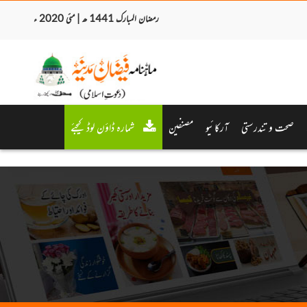
رمضان المبارک 1441 ھ | مئی 2020 ء
صحت و تندرستی
آرکائیو
مصنفین
شمارہ ڈاؤن لوڈ کیجئے