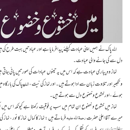
اللہ
پاک نے ہمیں اپنی عبادت کیلئے پیدا فرمایا ہے اور عبادتیں بہت طرح کی
دل سے کی جانے والی عبادت۔
نماز وہ پیاری عبادت ہے کہ اس میں یہ تینوں عبادات کی صورتیں پائی جاتی ہیں
اللہ
و تکبیر اور تلاوت زبان سے ادا ہوتے ہیں۔ اور نماز کی نیت ،
پاک کی بارگاہ م
ہوئے ، اور خشوع و خضوع دل سے ہوتے ہیں۔
نماز میں خشوع و خضوع ان تمام میں سب پر فوقیت رکھتا ہے کیونکہ اس میں 
رحمۃ اللہ علیہ
میرے آقا اعلیٰ حضرت
فرماتے ہیں : نماز کا کمال نماز کا نور ، نماز ک
بَرَکَاتُہُمُ الْعَالِیَہ