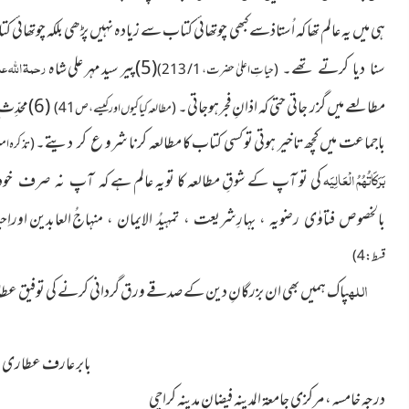
ہی میں یہ عالم تھا کہ اُستاذسے کبھی چوتھائی کتاب سے زیادہ نہیں پڑھی بلکہ چوتھائ
رحمۃ اللہ ع
(5)پیر سید مہر علی شاہ
سنا دیا کرتے تھے۔
(حیاتِ اعلیٰ حضرت ، 1 / 213)
مطالعے
میں گزر جاتی حتی کہ اذانِ فجرہوجاتی۔
(6)محدِّث ِ اعظم پاکستان
(مطالعہ کیاکیوں اور کیسے ، ص41)
باجماعت
میں کچھ تاخیر ہوتی تو کسی کتاب کا مطالعہ کرنا شرو ع کر دیتے۔
( تذ کرہ امی
بَرَکَاتُہُمُ الْعَالِیَہ
کی تو آپ کے شوقِ مطالعہ کا تویہ عالم ہے
کہ آپ نہ صرف خود مط
منہاجُ العابدین اورا
بالخصوص فتاوٰی رضویہ ، بہارِشریعت ، تمہیدُ الایمان ،
قسط : 4)
اللہ
پاک ہمیں بھی ان بزرگانِ دین کے صدقے ورق گردانی کرنے کی توفیق عط
بابر عارف عطاری بن
درجہ خامسہ ، مرکزی جامعۃ المدینہ فیضانِ مدینہ کراچی