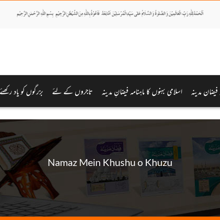
ہ فیضان مدینہ
اسلامی بہنوں کا ماہنامہ فیضانِ مدینہ
تاجروں کے لئے
بزرگوں کو یاد رکھئے
Namaz Mein Khushu o Khuzu