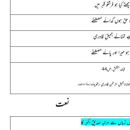
چھتے کیا ہو فرشتو قبر میں
ۂ حق ہوں گدائے مصطفےٰ
 تمنّائے جمیلِؔ قادری
و میرا اور پائے مصطفےٰ
قبالۂ بخشش،ص
44
عَلَیْہِ رَحمَۃُ اللہ القوی
ولاناجمیل الرّحمٰن قادری رضوی
نعت
 زباں سے مرتبہ صِدّیقِ اکبر کا