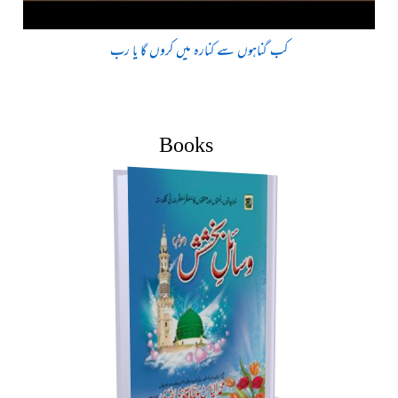
کب گناہوں سے کنارہ میں کروں گا یا رب
Books