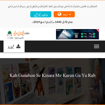
اردو
ماہنامہ خواتین
جمادی الاُخریٰ  1440 ھ | فروری / مارچ 2019 ء 
شمارہ
Toggl
navig
Kab Gunahon Se Kinara Me Karun Ga Ya Rab