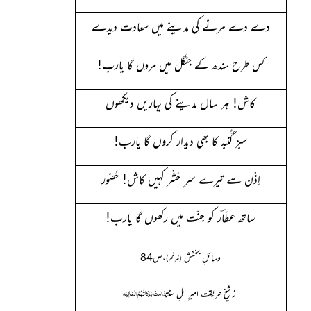
دے دے مرنے کی مدینے میں سعادت دیدے
یارب!
کس طرح سندھ کے جنگل میں مروں گا
کاش! ہر سال مدینے کی بہاریں دیکھوں
سبز گُنبد کا بھی دیدار کروں گا یارب!
اِذْن سے تیرے سرِ حَشْر کہیں کاش! حُضور
ساتھ عطّاؔر کو جنّت میں رکھوں گا یارب!
وسائلِ بخشش
،ص
84
(مُرَمَّم)
دَامَتْ بَرَکاتُہُمُ الْعَالِیَہ
از شیخِ طریقت امیرِ اہلِ سنت