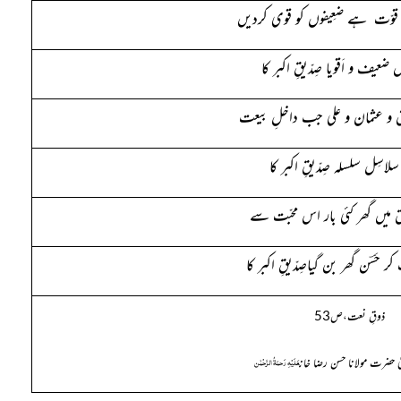
 قوّت ہے ضعِیفوں کو قوی کردیں
ں ضعیف و اَقویا صِدّیقِ اکبر کا
و عثمان و علی جب داخلِ بیعت
ِ سلاسِل سلسلہ صِدّیقِ اکبر کا
 حق میں گھر کئی بار اس محبّت سے
ر حَسؔن گھر بن گیاصِدّیقِ اکبر کا
ذوقِ نعت،ص
53
عَلَیْہِ رَحمَۃُ الرَّحْمٰن
لیٰ حضرت مولانا حسن رضا خان