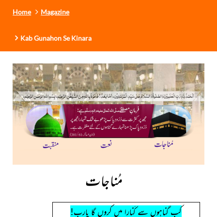
Home
Magazine
Kab Gunahon Se Kinara
مُناجات
کب گناہوں سے کَنارا میں کروں گا یارب!