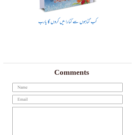
کب گناہوں سے کَنارا میں کروں گا یارب
Comments