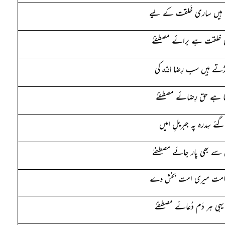
 ہیں ساری خَلقت کے لیے
خلقت ہے برائے مصطفےٰ
اللہ
نڈتے ہیں سب رِضا
کی
ا ہے حق رِضائے مصطفےٰ
گئے سِدرہ پہ جبریلِ امیں
ے بھی پار جائے مصطفےٰ
امت میری امت بخش دے
ہی ہر دَم دُعائے
مصطفےٰ