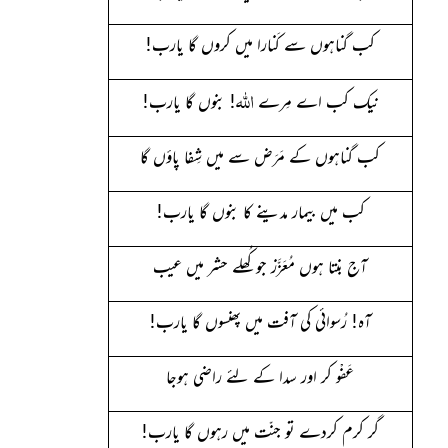
کب گناہوں سے کَنارا میں کروں گا یارب!
اللہ
نیک کب اے مِرے
! بنوں گا یارب!
کب گناہوں کے مَرَض سے میں شِفا پاؤں گا
کب میں بیمار مدینے کا بنوں گا یارب!
آج بنتا ہوں مُعَزَّز جو کُھلے حشر میں عیب
آہ! رُسوائی کی آفت میں پھنسوں گا یارب!
عَفْو کر اور سدا کے لئے راضی ہوجا
گر کرم کردے تو جنّت میں رہوں گا یارب!