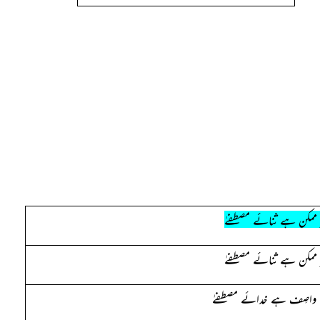
 ممکن ہے ثنائے مصطفےٰ
 ممکن ہے ثنائے مصطفےٰ
 واصِف ہے خدائے مصطفےٰ