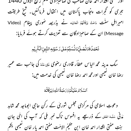
اور مفتی اقتدار احمد خان صاحب کی صاحبزادی یکم ربیعُ الاوّل 1440
ہجری کو گجرات پنجاب پاکستان میں انتقال فرماگئیں۔ شیخِ طریقت
امیرِاہلِ سنّت
نے
بذریعہ صُوری پیغام
دَامَتْ بَرَکَاتُہُمُ الْعَالِیَہ
Video
(
ان کے صاحبزادگان
سے تعزیت کرتے ہوئے فرمایا:
)
Message
نَحْمَدُہٗ وَنُصَلِّیْ وَنُسَلِّمُ عَلٰی رَسُوْلِہِ النَّبِیِّ الْکَرِیْم
سگِ مدینہ محمد الیاس عطاؔر قادری رضوی
کی جانب سے عمیر
عُفِیَ عَنْہُ
رضا خان نعیمی اورمحمد احمد رضا خان نعیمی کی خدمت میں:
اللّٰہِ
اَلسَّلَامُ عَلَیْکُمْ وَرَحْمَۃُ
وَبَرَکَاتُہٗ
دعوتِ اسلامی کی مرکزی مجلسِ شوریٰ کے رکن حاجی ابوماجد محمد شاہد
مَدَنی
کے ذریعے یہ افسوس ناک خبر ملی کہ آپ کی امّی جان
سَلَّمہٗ الغَنی
بنتِ مفتی اقتدار احمد خان ابنِ حکیمُ الامّت مفتی احمد یار خان نعیمی یکم