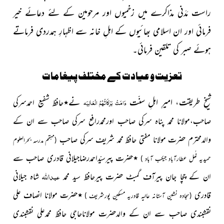
راست مَدَنی مذاکرے میں زخمیوں اور مرحومین کے لئے دعائے خیر
فرمائی اور ان اسلامی بھائیوں کے اہلِ خانہ سے اظہارِ ہمدردی فرماتے
ہوئے صبر کی تلقین فرمائی۔
تعزیت و عیادت کے مختلف پیغامات
شیخِ طریقت، امیرِ اہلِ سنّت
نے
دَامَتْ بَرَکَاتُہُمُ الْعَالِیَہ
٭حافظ شفیع احمدسرکی
صاحب،مولانا محمد پناہ سرکی صاحب اورمحمدرافع سرکی صاحب سے ان کے
والدمحترم حضرت مولانا مفتی حافظ محمد شریف سرکی صاحب
(مہتمم مدرسہ بحرالعلوم
٭حضرت پیرسیّداحمدرضاجیلانی قادری صاحب سے
حمیدیہ ٹُھل عطارآباد جیکب آباد )
عبداللہ
ان کے
چچا
جان پیرآف گمبٹ حضرت پیرحافظ سید محمد
شاہ جیلانی
قادری
٭حضرت مولانا
انصاف علی
(سجادہ نشین آستانہ عالیہ قادریہ مسکین پورشریف )
نقشبندی صاحب سے ان کے والدحضرت مولاناحاجی حافظ محمدعلی نقشبندی