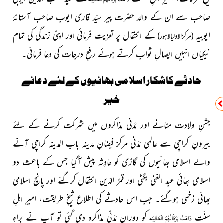
صاحب سے ان کے والد حضرت پیر سیّد قاری ایوب صاحب آستانۂ
ایوبیہ
کے انتقال پر تعزیت فرمائی اور اپنی زندگی کی تمام
(مرکزالاولیالاہور)
نیکیاں انہیں ایصالِ ثواب کرتے ہوئے رفعِ درجات کی دعا فرمائی۔
حادثے کا شکار اسلامی بھائیوں کے لئے دعائے
خیر
جشنِ ولادت منانے اور مَدَنی مذاکروں میں شرکت کرنے کے لئے
بیرونِ کراچی سے عالمی مَدَنی مرکز فیضانِ مدینہ باب المدینہ کراچی آنے
والے اسلامی بھائیوں کی گاڑی کو حادِثہ پیش آگیا جس کے باعث دو
اسلامی بھائی عبد الغنی بگٹی اور قمرُ الدّین انتقال کرگئے اور پانچ اسلامی
بھائی زخمی ہوگئے۔ جب اس حادثے کی اطلاع شیخِ طریقت، امیرِ اہلِ
سنّت
کو دورانِ مَدَنی مذاکرہ دی گئی تو آپ نے براہِ
دَامَتْ بَرَکَاتُہُمُ الْعَالِیَہ