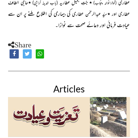
عطاری
٭بنتِ جمیل عطاریہ
٭حاجی الطاف
(باب المدینہ کراچی)
(گوجرانوالہ پنجاب)
کی بیماری کی اطلاع ملنے پر ان سے
عطاری اور ٭سیّد عبدالرحمٰن عطاری
عیادت فرمائی اور دعائے صحت سے نوازا۔
Share
Articles