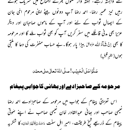
سے وابستہ رہئے، ہفتہ وار سنّتوں بھرے اجتماع میں شریک ہوتے
رہیں نیز عمیر رضا، احمد رضا آپ دونوں بیٹے اپنی مرحوم امّی جان
کے ایصالِ ثواب کے لئے اور آپ کے ماموں صاحبان اور دیگر
عزیز بھی مدنی قافلے میں سفر کریں آپ کو بھی ثواب ملے گا اور مرحومہ
اللہ
اِنْ شَآءَ
کا بھی
بیڑا پار ہوگا۔بے حساب مغفرت کی دعا کا ملتجی
عَزَّوَجَلَّ
ہوں
(بتغیر ٍقلیلٍ)
صَلُّوْا عَلَی الْحَبِیْب! صلَّی اللہُ تعالٰی علٰی محمَّد
مرحومہ کے صاحبزادے اور بھائی کا جوابی پیغام
اس تعزیتی پیغام کے جواب میں مرحومہ کے صاحبزادے احمد رضا
نعیمی صاحب اور بھائی عبدالقادر خان نعیمی صاحب نے اپنے صَوتی
پیغام کے ذریعے شیخِ طریقت، امیرِ اہلِ سنّت
کا شکریہ
دَامَتْ بَرَکَاتُہُمُ الْعَالِیَہ