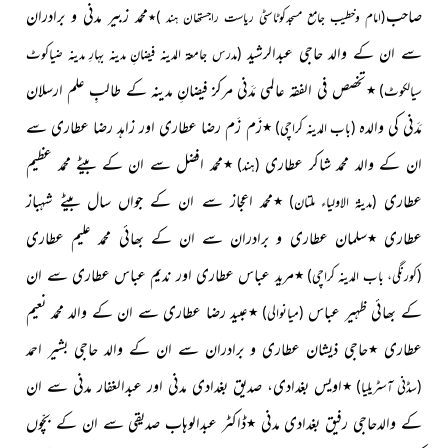
صاحب
محمد زبیر مدنی و برادران
(امام وخطیب جامع مسجدکوٹاسٹی ریاست راجستھان ہند )٭
سے ان کے والد حاجی عبدالرشید
(مدرس جامعۃ المدینہ فیضانِ مدینہ بہارِ مدینہ ضیاکوٹ
٭تخصص فی الفقہ عالمی مَدَنی مرکز فیضانِ مدینہ کے طالبِ علم ارسلان
سیالکوٹ)
مَدَنی کی والدہ
٭زَم زَم رضا عطاری اور زاہد رضا عطاری سے
(باب المدینہ کراچی)
ان کے والد محمد شاکر عطاری
٭محمد افضل سے ان کے بیٹے محمد عظیم
(ہند)
عطاری
٭محمد اعجاز سے ان کے جواں سال بیٹے شہباز
(مدینۃ الاولیاء ملتان)
عطاری ٭سلمان عطاری و
برادران سے ان کے بھائی محمد علیم عطاری
٭مرید عباس عطاری اور ندیم عباس عطاری سے ان
(کورنگی، باب المدینہ کراچی)
کے بھائی ظہیر عباس
٭عبید رضا عطاری سے ان کے والد محمد نعیم
(میانوالی)
عطاری ٭حاجی ذیشان عطاری و برادران سے ان کے والد حاجی بشیر احمد
٭اویس بغدادی، صدیق بغدادی مدنی اور عبدالغفار مدنی سے ان
(سڈنی آسٹریلیا)
کے والدحاجی رفیق بغدادی مدنی ٭ڈاکٹر عبدالوہاب صدیقی سے ان کے بچّوں