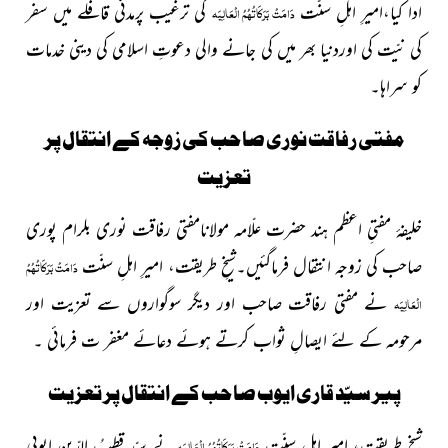
ادا کیا،امیرِ اہلِ سنّت
کی ترغیب پرمدنی قافلے میں سفر
دَامَتْ بَرَکَاتُہُمُ الْعَالِیَہ
کی نیّت کی اوردنیا بھر میں کی جانے والی دعوتِ اسلامی کی دینی خدمات
کو سراہا۔
مفتی رفاقت نوری صاحب کی زوجہ کے انتقال پر
تعزیت
خلیفۂ مفتیِ اعظم ہند حضرت علّامہ مولانامفتی رفاقت نوری بلرام پوری
صاحب کی زوجہ انتقال فرماگئیں۔شیخِ طریقت، امیرِ اہلِ سنّت
دَامَتْ بَرَکَاتُہُمُ
نے مفتی رفاقت صاحب اور دیگر سوگواروں سے تعزیت اور
الْعَالِیَہ
مرحومہ کے لئے ایصالِ ثواب کرتے ہوئے دعائے مغفر ت فرمائی ۔
پیر سیّد قاری ایوب صاحب کے انتقال پر تعزیت
شیخِ طریقت، امیرِ اہلِ سنّت
نے سیّد قطبُ الدّین ایوبی
دَامَتْ بَرَکَاتُہُمُ الْعَالِیَہ