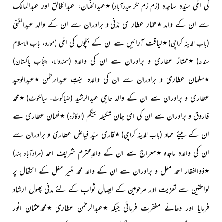
کی امّی سیّدہ ساجدہ
٭عبدالحنّان، عبدالخالق اور عبدالمالک
(زم زم نگر حیدرآباد)
سے ان کے والد
٭عمّار عطار ی مَدَنی و برادران سے ان کے والد عبدالغنی
٭لیاقت آرائیں سے ان کے بچّوں کی امّی
(باب المدینہ کراچی)
(مورو، باب الاسلام
٭ممتاز عطاری و برادران سے ان کی والدہ
سندھ)
(سمندوالا، پنجاب پاکستان)
٭سلمان عطاری و برادران سے ان کی والدہ بنتِ عبدالرحمٰن
٭عبدالوحید
عطاری و برادران سے ان کے والد حاجی عبدالرشید
٭محمد
(ضیاکوٹ، سیالکوٹ)
فاروق و برادران سے ان کی امّی جان شکیلہ بیگم
٭نعمان عطاری سے
(اوکاڑہ)
ان کے بیٹے حماد
٭قاری سیّد فیاض عطاری و برادران سے
(باب المدینہ کراچی)
ان کی والدہ ماجدہ ٭معراج سے ان کے والدِمحترم شریف احمد
(مرادآباد ہند)
٭ذوالفقار احمد مغل و برادران سے ان کے والد محمد منیر مغل کے انتقال پر
لواحقین سے تعزیت اور مرحومین کے ایصالِ ثواب کے لئے مدنی پھول ارشاد
فرمایا اور دعائے مغفرت فرمائی جبکہ ٭عبدالرحمٰن عطاری
٭محمدعثمان انور