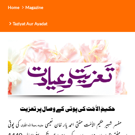
Home
Magazine
Taziyat Aur Ayadat
حکیمُ الاُمّت کی پوتی کے وصال پر تعزیت
مفسرِ شہیر حکیم الاُمّت مفتی احمد یار خان نعیمی
کی پوتی
علیہ رحمۃ اللہ القَوی