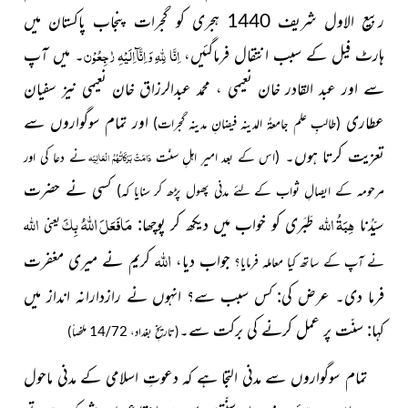
ربیع الاول شریف 1440 ہجری کو گجرات پنجاب پاکستان میں
اِنَّا لِلہِ وَ اِنَّآ اِلَیْہِ رٰجِعُوْن
ہارٹ فیل کے سبب انتقال فرماگئیں،
۔ میں آپ
سے اور عبد القادر خان نعیمی ، محمد عبدالرزاق خان نعیمی نیز سفیان
عطاری
اور تمام سوگواروں سے
(طالبِ علم جامعۃُ المدینہ فیضانِ مدینہ گجرات)
تعزیت کرتا ہوں۔
دَامَتْ بَرَکَاتُہُمُ الْعَالِیَہ
(اس کے بعد امیرِ اہلِ سنّت
نے دعا کی اور
کسی نے حضرت
مرحومہ کے ایصالِ ثواب کے لئے مدنی پھول پڑھ کر سنایا کہ)
اللہُ
ہِبَۃُ اللہ
مَافَعَلَ
بِکَ
اللہ
سیّدُنا
طَبَری کو خواب میں دیکھ کر پوچھا:
یعنی
اللہ
جواب دیا،
کریم نے میری مغفرت
نے آپ کے ساتھ کیا معاملہ فرمایا؟
فرما دی۔ عرض کی: کس سبب سے؟ انہوں نے رازدارانہ انداز میں
کہا: سنّت پر عمل کرنے کی برکت سے۔
(تاریخِ بغداد، 14/72 ملخصاً)
تمام سوگواروں سے مدنی التجا ہے کہ دعوتِ اسلامی کے مدنی ماحول