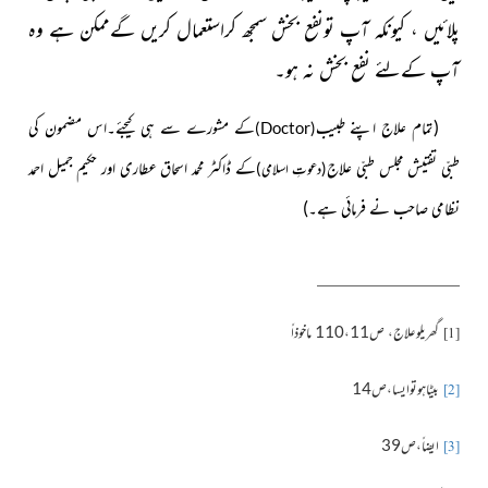
پلائیں ، کیونکہ آپ تونفع بخش سمجھ کراستعمال کریں گےممکن ہے وہ
آپ کےلئے نفع بخش نہ ہو۔
(تمام علاج اپنے طبیب
کے مشورے سے ہی کیجئے۔اس مضمون کی
)
Doctor
(
طبّی تفتیش مجلس طبّی علاج
کے ڈاکٹر محمد اسحاق عطاری اور حکیم جمیل احمد
(دعوتِ اسلامی)
نظامی صاحب
نے فرمائی ہے۔)
گھریلوعلاج، ص110،11 ماخوذاً
[1]
بیٹاہوتوایسا،ص14
[2]
ایضاً،ص39
[3]