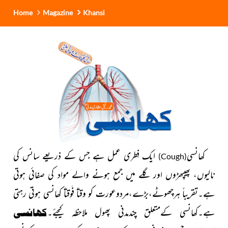
Home
Magazine
Khansi
کھانسی
ایک فِطری عمل ہے جس کے ذریعے سانس کی
)
Cough
(
نالیوں، پھیپھڑوں اور گلے میں جمع ہونے والے مواد کی صفائی ہوتی
ہے۔تقریباً ہرچھوٹے،بڑے،مردوعورت کو وقتاً فَوقتاً کھانسی ہوتی رہتی
ہے۔کھانسی کےمتعلق چندمدنی پھول ملاحظہ کیجئے۔
کھانسی