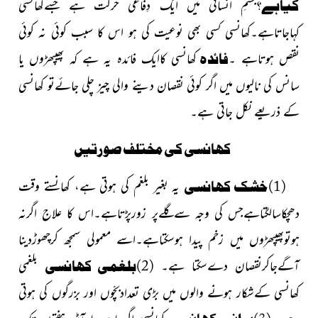
کیاہے؟
جسمِ انسانی میں ایک دِفاعی حرکت ہے جسےکھانسی
کہاجاتاہے۔کھانسی کسی بھی نوعیت کی ہو اس کا سبب کوئی نہ کوئی
نقص ہوتاہے ۔
فائدہ
کھانسی کاایک فائدہ یہ ہے کہ پھیپھڑوں یا
سانس کی نالیوں میں اگر کوئی نقصان دینے والی چیز چلی جائےتو کھانسی
کے ذریعے نکل جاتی ہے۔
کھانسی کی مختلف صورتیں
(1)خشک کھانسی
یہ بغیر بلغم کی ہوتی ہے، کھانستے وقت
دھچکاسالگتاہےجس کی وجہ سےگلےپر زورپڑتاہے۔اس کا علاج اگرنہ
ہوتوپھیپھڑوں میں زخم پیدا ہوسکتاہے۔اسے معمولی سمجھ کرچھوڑدینا
آگےجاکرنقصان دےسکتا ہے
۔
(2)بلغمی کھانسی
بلغمی
کھانسی کےشکار ہونے والوں میں بڑی تعدادبچّوں اور بزرگوں کی ہوتی
ہے۔
کھانسی اگرسات یا آٹھ ہفتوں تک