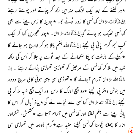
٭ہر گھنٹے کے بعد ایک لونگ منہ میں رکھ کر چباتے اور چوستے رہئے
اللہ
اِنْ شَآءَ
کھانسی کا زور ٹوٹے گا۔ ٭پودینہ کا رَس پینے سے بھی
عَزَّ وَجَلَّ
اللہ
اِنْ شَآءَ
کھانسی ٹھیک ہو جائے گی
۔ ٭چند کھجوریں کھا کر ایک
عَزَّ وَجَلَّ
اللہ
اِنْ شَآءَ
کپ نیم گرم پانی پی لیجئے
بلغم پتلا ہو کر خارِج ہو جائے گا
٭کیلےکے دَرَخت کا پتّا سُکھانے کے بعد تَوے پر جلا کر اُس کی راکھ
اِنْ
شہد میں ملا کر کھانسی کے مریض کو تھوڑی تھوڑی چٹاتے رہئے ۔
اللہ
شَآءَ
آرام آجائے گا ٭تھوڑی سی پِسی ہوئی کالی مرچ دودھ
عَزَّ وَجَلَّ
میں جوش دیکر پی لیجئے ٭دو چمچ ادرک کا رس اور ایک چمچ شہد ملا کر پی
اللہ
اِنْ شَآءَ
لیجئے
کھانسی سے نجات ملے گی٭پیاز اُبال کر اس کا
عَزَّ وَجَلَّ
پانی پینے سے بلغم نکلتا اور کھانسی میں آرام آتا ہے ٭کشمش، شکراور
انار کا چِھلکا چُوسنا کھانسی کیلئے مفید ہے٭گرم دُودھ میں تھوڑی سی