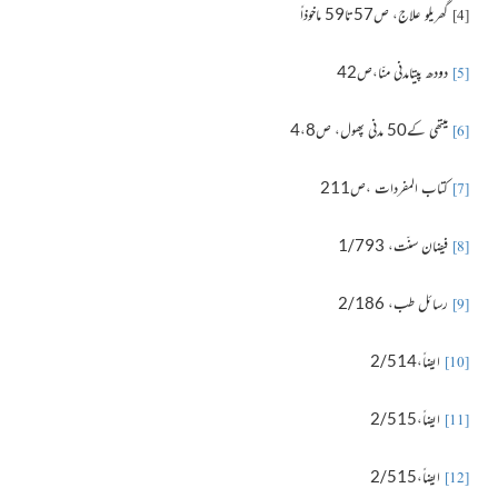
گھریلو علاج، ص57تا59 ماخوذاً
[4]
دودھ پیتامدنی منّا،ص42
[5]
میتھی کے50 مدنی پھول، ص4،8
[6]
کتاب المفردات ،ص211
[7]
فیضان سنّت، 1/793
[8]
رسائل طب، 2/186
[9]
ایضاً،2/514
[10]
ایضاً،2/515
[11]
ایضاً،2/515
[12]