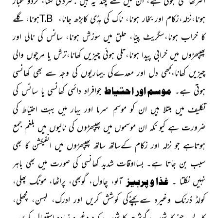
ہونا،نزلہ،زکام اور
بخار ہونا،
ناک کی ہڈی کابڑھ جانا،
T.B
ہونا،
گلے
کا
خراب ہونا،سگریٹ پینا
،
حلق میں سوزش ہونا، سانس کی نالی اور
پھیپھڑوں میں خرابی پیدا
ہونا،تلی ہوئی چیزیں کھانا،
ترش یا مرچوں والی
چیزیں کھانا،کبھی دل اور معدےکی بیماریوں کی وجہ سے بھی کھانسی
ہوتی ہے۔
موسم اور احتیاط
جوافراد دائمی کھانسی یا سانس کی
تکلیف میں مبتلا ہیں ان کو موسمِ سرما اور بہار میں بہت احتیاط کی
ضرورت ہے کیو نکہ ان موسموں میں پھیپھڑوں کی نالیوں میں بلغم جمع
ہوتاہے جو نزلہ اور زکام کےساتھ ساتھ پھیپھڑوں میں انفیکشن کا بھی
سبب بن جاتا ہے۔
بسااوقات شدید کھانسی کی صورت میں بھی باہر
نہیں نکلتا ۔
غذا و پرہیز
آلو، چاول، گوبھی، پراٹھا، مونگ پھلی،
کولڈ ڈرنک وغیرہ سےبچنےکی کوشش کریں اور ادرک،
لہسن، مچھلی،
کالے چنے کا شوربہ، گوشت کا شوربہ، کدو وغیرہ زیادہ استعمال کریں۔