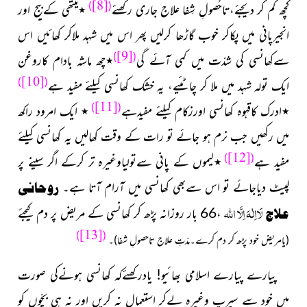
[8]
)
(
کچھ کم کر دیجئے،تاحُصولِ شِفا علاج جاری رکھئے
٭میتھی کےبیج اور
انجیرپانی میں پکاکر خوب گاڑھا کرلیں پھر اس میں شہد ملاکر کھائیں اس
[9]
)
(
سےکھانسی کی شدّت میں کمی آئے
گی
٭
چھ ماشہ بادام کاروغن
[10]
)
(
ایک تولہ شہد میں ملا کر چاٹئیے، یہ خشک کھانسی کیلئے مفید ہے
[11]
)
(
٭ادرک کاقہوہ کھانسی
اورزکام
کیلئے مفیدہے
٭ ایک امرود راکھ
میں رکھیں جب نرم ہو جائے تو رات کے وقت کھالیں یہ کھانسی کیلئے
[12]
)
(
مفید ہے
٭
لیموں کے پانی سےتولیاوغیرہ تر کرکے اگر سینے پر
لپیٹ دیاجائے تو اس سےبھی کھانسی میں آرام آتا ہے۔
روحانی
لَااِلٰہَ اِلَّا اللہ
علاج
،66 بار روزانہ پڑھ کر کھانسی کے مریض پر دم کیجئے
[13]
)
(
(یامریض خود پڑھ کر دم کرے۔مدّتِ علاج تاحصولِ شفا)۔
پىارے پىارے اسلامی بھائیو! یادرکھئےکہ کھانسی ہونےکی صورت
میں خود سے سیرپ وغیرہ لےکر استعمال نہ کریں اور نہ ہی بچّوں کو