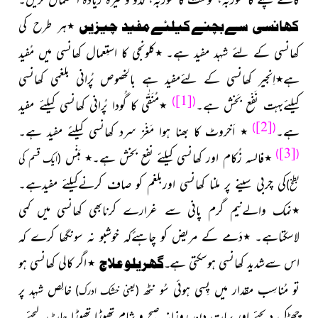
کھانسی سےبچنےکیلئےمفید چیزیں
٭ہر طرح کی
کھانسی کے لئے شہد مفید ہے۔ ٭کلونجی کا استِعمال کھانسی میں مُفید
ہے٭اِنجیر کھانسی کے لئےمفید ہے بالخصوص پُرانی بلغمی کھانسی
[1]
)
(
کیلئےبہت نَفْع بَخش ہے۔
٭مُنَقّٰی کا گُودا پُرانی کھانسی کیلئے مفید
[2]
)
(
ہے۔
٭ اَخروٹ کا بھنا ہوا مَغْز سرد کھانسی کیلئے مفید ہے۔
[3]
)
(
٭فالسہ زُکام اور کھانسی کیلئے نفع بخش ہے۔٭
ہَنْس
(ایک قسم کی
کی چربی سینے پر ملنا کھانسی اوربلغم
کو صاف کرنےکیلئے مفیدہے۔
بطخ)
٭نمک والےنیم گرم پانی سے غرارے کرنابھی کھانسی میں کمی
لاسکتاہے۔ ٭
دَمے کے مریض کو چاہئےکہ خوشبو نہ سونگھا کرے کہ
اس سےشدید کھانسی ہوسکتی ہے
۔
گھریلو
علاج
٭
اگر کالی کھانسی ہو
تو مُناسِب مقدار
میں پِسی ہوئی سُو نٹھ
خالِص شہد پر
(یعنی خشک ادرک)
چِھڑک دیجئے اور سات دن روزانہ صبح و شام تھوڑا تھوڑا چاٹ لیجئے۔