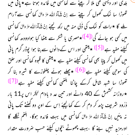
ہلدی اور دیسی گھی ملا کر پینے سے کھانسی میں فائدہ ہوتا ہے٭پانی میں
اللہ
اِنْ شَآءَ
تھوڑا سا نمک گھول کر پینے سے
کھانسی
سےآرام
عَزَّ وَجَلَّ
اللہ
اِنْ شَآءَ
ملے گا ٭رات کو نمک کی ڈَلی منہ میں رکھ لیجئے
کھانسی
عَزَّ وَجَلَّ
[4]
)
(
میں کمی ہو جائے
گی
٭مصری یا شکر سے میٹھا کیا ہوادودھ کھانسی
[5]
)
(
کیلئے مفید
ہے
٭میتھی اور اس کےدانوں سےبنا ہوا پوڈر گرم پانی
میں گھول کر پینا بھی کھانسی کیلئے مفید ہے
٭میتھی کا قہوہ کھانسی
اور حلق
[6]
)
(
کی سوجن کیلئے مفید ہے
٭چھلے ہوئے چلغوزے کا شیرہ بنا کر
[7]
)
(
تھوڑا سا شہد شامل کرکے چاٹنا بلغمی کھانسی کیلئے مفید ہے
٭روزانہ کشمِش کے 40 دانے اور تین عد د بادام لیکر اس پر11 بار
دُرُود شریف پڑھ کر دم کر کے کھالیجئے اِس کے اوپر دو گھنٹے تک پانی
اللہ
اِنْ شَآءَ
نہ پئیں
کھانسی میں بہت فائدہ ہوگا، بلغم نکلے گا
عَزَّ وَجَلَّ
اورمزید نہیں بنے گا ،بہت چھوٹے بچّوں کیلئے حسبِ ضرورت مقدار