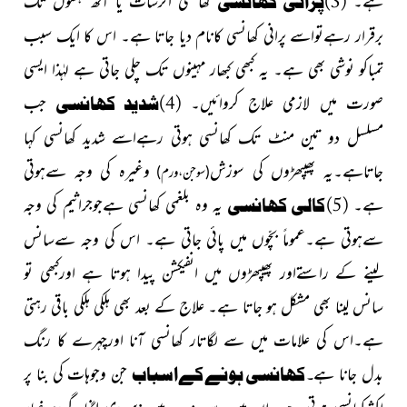
(3)پرانی کھانسی
برقرار رہےتواسے پرانی کھانسی کانام دیا جاتا
ہے۔ اس کا ایک سبب
تمباکو نوشی بھی ہے۔
یہ کبھی کبھار مہینوں تک چلی جاتی ہے لہٰذا ایسی
صورت میں لازمی علاج کروائیں۔
(4)شدید کھانسی
جب
مسلسل دو تین منٹ تک کھانسی ہوتی رہےاسے شدید کھانسی کہا
جاتاہے۔یہ پھیپھڑوں کی سوزش
وغیرہ کی وجہ سےہوتی
(سوجن،ورم)
ہے۔
(5)کالی کھانسی
یہ وہ بلغمی کھانسی ہےجوجراثیم کی وجہ
سےہوتی ہے۔عموماً بچّوں میں پائی جاتی ہے۔ اس کی وجہ سےسانس
لینے کے راستےاور پھیپھڑوں میں انفیکشن پیدا
ہوتا ہے اورکبھی تو
سانس لینا بھی مشکل ہو
جاتا
ہے۔
علاج کے
بعد
بھی ہلکی ہلکی باقی رہتی
ہے۔اس کی علامات میں سے لگاتار کھانسی آنا اورچہرے کا رنگ
بدل جانا ہے
۔
کھانسی ہونےکےاسباب
جن وجوہات کی بنا پر
اکثرکھانسی ہوتی ہے،
ان میں سے چند یہ ہیں :سردی لگنا، گردو غبار