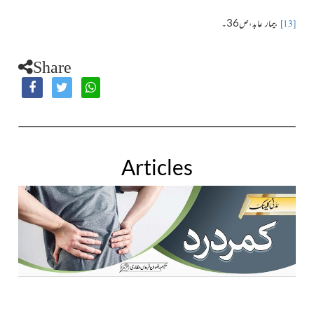
بیمار عابد،ص36۔
[13]
Share
Articles