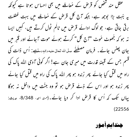
عقل مند شخص کو قرض کے مُعامَلے میں بھی احساس ہوتا ہے کیونکہ
یہ بَہُت بڑا بوجھ ہے، جبکہ آج کل قرض کے مُعامَلے میں بہت غفلت
برتی جاتی ہے، جو لوگ ادائے قرض میں ٹالَم ٹول کرتے ہیں، کہیں ایسا
نہ ہو کہ جُھوٹ مُوٹ ”آج کل“ کرتے ہوئے موت آجائے اور قَبْر میں
جان پھنس جائے۔ فرمانِ مصطَفٰے
ہے: اُس ذات کی
صلَّی اللہ تعالٰی علیہ واٰلہٖ وسلَّم
اللہ
قسم جس کے قبضۂ قدرت میں میری جان ہے! اگر کوئی آدَمی
پاک کی
اللہ
راہ میں قتل کیا جائے پھر زِندہ ہو پھر
پاک کی راہ میں قتل کیا جائے
پھر زندہ ہو اور اس کے ذِمّے قرض ہو تو وہ جنَّت میں داخِل نہ ہوگا
یہاں تک کہ اُس کا قرض ادا کر دیا جائے۔
(مسند احمد،
348،
/
8
حدیث:
)
22556
چنداہم اُمور