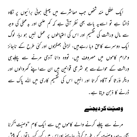
ایک عَقْل مَند شخص جب معاشرے میں پھیلی ہوئی برائیوں پر نگاہ
ڈالتا ہے تو اسےیہ بات بھی نظر آتی ہے کہ کم علمی اور بدعملی کی وجہ
سے مالِ وِراثت کی تقسیم اور اس کی احتیاطوں پر عمل نہیں ہو رہا، لوگ
ایک دوسرے کاحق دبا رہےہیں، لڑائی جھگڑوں اور کئی طرح کے ناجائز
وحرام کاموں میں مصروف ہیں، تووہ دانا آدَمی مرنے سے پہلےہی
وِراثت کے حوالےسے جو شرعی قوانین ہیں ان سےاپنے گھروالوں اور
اللہ
دیگر وُرَثا کو آگاہ کرتا اور انہیں اس کی تقسیم کاری میں
پاک سے
ڈرنے کا ذہن دیتا ہے۔
وصیّت کر دیجئے
مرنے سے پہلے کرنے والے کاموں میں سے ایک کام ”وصیّت“کرنا
بھی ہے، وصیّت کس طرح کرنی چاہئے اوراس میں کن کن باتوں کو پیش ِ