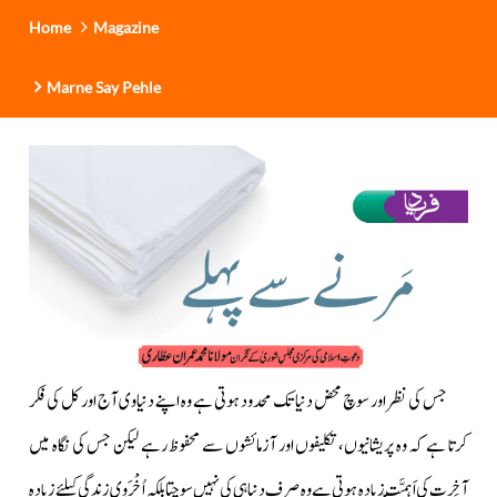
Home
Magazine
Marne Say Pehle
جس کی نظر اور سوچ محض دنیا تک محدود ہوتی ہے وہ اپنے دنیاوی آج اور کل کی فکر
کرتا ہے کہ وہ
پریشانیوں، تکلیفوں اور آزمائشوں سے محفوظ رہے لیکن جس کی نگاہ میں
آخِرت کی اَہَمِّیَّت زیادہ ہوتی ہے وہ صرف دنیا ہی کی نہیں سوچتا بلکہ اُخْرَوِی زندگی کیلئے زیادہ