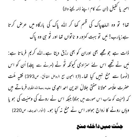
امیر یا کفیل
(ان کے کام اپنے ذمّہ لینے والا)
اللہ
اللہ
تھا؟ تو وہ
پاک کی قسم کھا کر
پاک کی بارگاہ
میں عرض کرتا
ہے:یارب! مَیں تو بہت کمزور و ناتواں تھا اور تُو ہی وہ پاک
اللہ
ذات ہے جو مجھے بھی اوران کو بھی رزق دیتا ہے۔
کریم فرماتا ہے:
مَیں نے تجھے اس لئے سزادی کیونکہ تُو نے
اُن کو اس
(مرنے سے پہلے)
سے منع نہیں کیا تھا۔
فقیہِ ملّت
(نَوحہ)
(قرۃ العیون مع الروض الفائق، ص393)
حضرت علّامہ مولانا مفتی جلالُ الدّین احمد امجدی
فرماتے ہیں
علیہ رحمۃ اللہ القَوی
کہ
جبکہ اس نے رونے کی وصیّت کی ہو یا
(میّت کو عذاب اس صورت میں ہوگا)
وہاں رونے کا رَواج ہواور اس نے منع نہ کیا ہو۔
(انوار الحدیث، ص
220
)
جنّت میں داخلہ منع