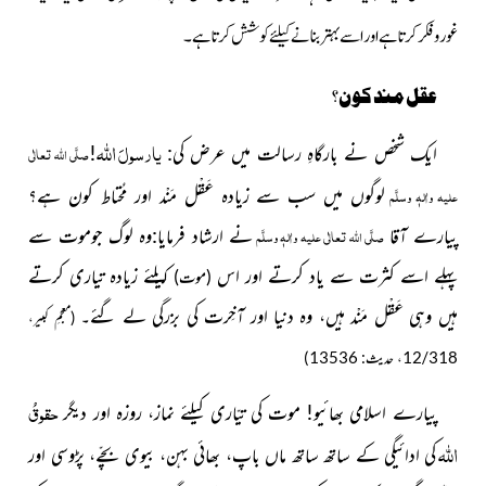
غور و فکر کرتا ہے اور اسے بہتر بنانے کیلئے کوشش کرتا ہے۔
عقل مند کون؟
اللہ
یارسولَ
ایک شخص نے بارگاہِ رسالت میں عرض کی:
!
صلَّی اللہ تعالٰی
لوگوں میں سب سے زیادہ عَقْل مَنْد اور مُحتاط کون ہے؟
علیہ واٰلہٖ وسلَّم
پیارے آقا
نے ارشاد فرمایا:وہ لوگ جوموت سے
صلَّی اللہ تعالٰی علیہ واٰلہٖ وسلَّم
پہلے اسے کثرت سے یاد کرتے اور اس
ک
ی
لئے زیادہ تیاری کرتے
(موت)
ہیں وہی عَقْل مَنْد ہیں، وہ دنیا اور آخِرت کی بزرگی لے گئے۔
(معجمِ کبیر،
12/318، حدیث: 13536)
حقوقُ
پیارے اسلامی بھائیو! موت کی تیّاری کیلئے نماز، روزہ اور دیگر
اللہ
کی ادائیگی کے ساتھ ساتھ ماں باپ، بھائی بہن، بیوی
بچّے، پڑوسی اور