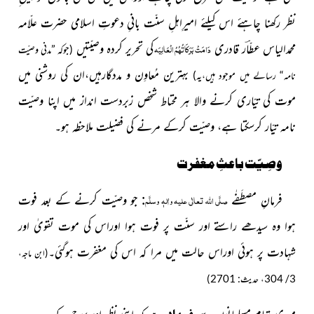
نظر رکھنا چاہئے اس کیلئے امیرِاہلِ سنّت بانیِ دعوتِ اسلامی حضرت علّامہ
محمدالیاس عطّاؔر قادری
کی تحریر کردہ وصیّتیں
دَامَتْ بَرَکَاتُہُمُ الْعَالِیَہ
(جوکہ ”مدنی وصیّت
بہترین مُعاوِن و مددگارہیں،ان کی روشنی میں
نامہ“ رسالے میں موجود ہیں،یہ)
موت کی تیّاری کرنے والا ہر محتاط شخص زبردست انداز میں اپنا وصیّت
نامہ تیّار کرسکتا ہے، وصیّت کرکے مرنے کی فضیلت ملاحظہ ہو۔
وصِیّت باعثِ مغفرت
:
فرمانِ مصطَفٰے
جو وصیّت کرنے کے بعد فوت
صلَّی اللہ تعالٰی علیہ واٰلہٖ وسلَّم
ہوا وہ سیدھے راستے اور سنّت پر فوت ہوا اوراس کی موت تقویٰ اور
شہادت پر ہوئی اوراس حالت میں مرا کہ اس کی مغفرت ہوگئی۔
(ابن ماجہ،
3/ 304، حدیث: 2701)
میری تمام مسلمانوں سے
ہے کہ اپنی نظر اور سوچ کے