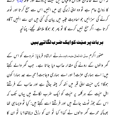
[1]
کا رَواج عام ہے تو وہ اپنی زندگی ہی میں انہیں اس سے منع کرتا اور نَوحہ
کرنے کی سزائیں جو احادیثِ طیّبہ میں بیان کی گئی ہیں ان سے انہیں آگاہ
کرتا ہے، اگر منع نہیں کرے گا تو پھر جو ہوگا ملاحَظہ کیجئے، چنانچہ
ہر بات پر میّت کو ایک ضرب لگاتے ہیں
حضورِ اکرم
نے ارشاد فرمایا:
مُردے کو اس کے
صلَّی اللہ تعالٰی علیہ واٰلہٖ وسلَّم
گھر والوں کے رونے کی
مقدار
عذاب دیا جاتا ہے۔ جب گھر والے کہتے
ہیں: اے ہماری عزّت! اور اے ہماری وجاہت! تیرے بعد ہمارا کون
ہوگا؟ پس میّت اپنی قبر میں اُٹھ کر بیٹھ جاتی ہے اور عذاب کے
فرشتے
اہلِ میّت کے ہرکلمہ پر میّت کو ایک ضرب لگاتے ہیں یہاں تک کہ
اس کے جوڑ ٹوٹ جاتے ہیں اور فرشتے اسے کہتے ہیں: کیا تُو ویساہی تھا
جیساکہ تیرے گھر والوں نے کہا؟ کیا تُو ان کو
رزق دیتاتھا؟یا تُو ان کا