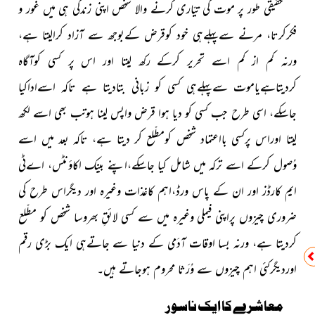
حقیقی طور پر موت کی تیّاری کرنے والا شخص اپنی زندگی ہی میں غور و
فکرکرتا، مرنے سےپہلےہی خود کوقرض کےبوجھ سے آزاد کرالیتا ہے،
ورنہ کم از کم اسے تحریر کرکے رکھ لیتا اور اس پر کسی کوآگاہ
کردیتاہےیاموت سےپہلےہی کسی کو زبانی بتادیتا ہے تاکہ اسےاداکیا
جاسکے، اسی طرح جب کسی کو دیا ہوا قرض واپس لینا ہوتب بھی اسے لکھ
لیتا اوراس پرکسی بااعتماد شخص کومطّلع کر دیتا ہے، تاکہ بعد میں اسے
وُصول کرکے اسے ترکہ میں شامل کیا جاسکے،اپنے بینک اکاؤنٹس، اےٹی
ایم کارڈز اور ان کے پاس ورڈ،اہم کاغذات وغیرہ اور دیگراس طرح کی
ضروری چیزوں پراپنی فیملی وغیرہ میں سے کسی لائقِ بھروسا شخص کو مطّلع
کردیتا ہے، ورنہ بسا اوقات آدَمی کے دنیا سے جاتےہی ایک بڑی رقم
اوردیگرکئی اہم چیزوں سے وُرَثا محروم ہوجاتے ہیں۔
معاشرے کا ایک ناسور