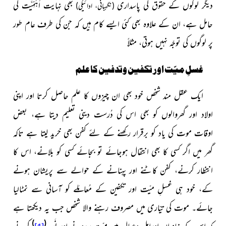
دیگر لوگوں کے حقوق کی پاسداری
بھی نہایت اَہَمِّیَّت کی
(نگہبانی، ادائیگی)
حامل ہے، ان کے علاوہ بھی کئی ایسے کام ہیں کہ جن کی طرف عام طور
پر لوگوں کی توجّہ نہیں ہوتی،
مثلاً
غسلِ میّت اور تکفین وتدفین کا علم
ایک عقل مند شخص خود بھی ان چیزوں کا علم حاصل کرتا اور اپنی
اولاد اور گھروالوں کو بھی اس کی دُرست دینی تعلیم دیتا ہے، بعض
اوقات موت کی یاد کو برقرار رکھنے کے لئے کفن بھی خرید لیتا ہے تاکہ
گھر میں اگر کسی کا بھی انتقال ہوجائے تو بجائے کسی کو بلانے، اس کا
انتظار کرنے، کفن کاٹنے اور پہنانے کے حوالے سے پریشان ہونے
کے، خود ہی غسلِ میّت اور تکفین کے مُعامَلے کو آسانی سے نمٹالیا
جائے۔ موت کی تیّاری میں مصروف رہنے والا شخص جب یہ دیکھتا ہے
(
)
کہ اس کے خاندان اوراہل وعیال میں میّت پررونے اور نَوحہ
کرنے