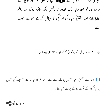
فریاد
دائرۂ کار کو فقط دنیا تک محدود نہ رکھیں بلکہ نماز، روزہ اور دیگر
اللہ
حقوقُ
اور حقوق ُالعباد کی ادائیگی کا خیال کرتے ہوئے موت
سے
دعوت اسلامی کی مرکزی شوریٰ کے نگران مولانا محمد عمران عطاری
٭…
نَوحہ کے متعلق مزید تفصیل جاننے کے لئے صفحہ نمبر
6
پر حدیث شریف کی شرح
[1]
بنام”
کسی کے فوت ہونے پر رونا
“ پڑھئے۔
Share