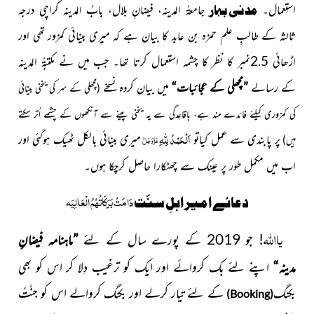
استِعمال۔
مدنی بہار
جامعۃُ المدینہ، فیضانِ بلال، بابُ المدینہ کراچی درجہ
ثالثہ کے طالبِ علم حمزہ بن عابد کا بیان ہے کہ میری بینائی کمزور تھی اور
اڑھائی
2.5
نمبر کا نظر کا چشمہ استعمال کرتا تھا۔ جب میں نے مکتبۃُ المدینہ
کے رسالے
”مچھلی کے عجائبات“
میں بیان کردہ نسخے
(
مچھلی کے سر کی
یخنی
بینائی
کی کمزوری کیلئے فائدے مند ہے، باقاعِدگی سے یہ یخنی پینے سے آنکھوں کے چشمے اُتر سکتے
لِلّٰہِ
اَلْحَمْدُ
پر پابندی سے عمل کیاتو
میری بینائی بالکل ٹھیک ہوگئی اور
عَزَّوَجَلَّ
ہیں)
اب میں مکمل طور پر عینک سے چھٹکارا حاصل کرچکا ہوں۔
دَامَتْ بَرَکَاتُہُمُ الْعَالِیَہ
دعائے امیر اہلِ سنّت
اللہ
یا
! جو 2019 کے پورے سال کے لئے
”ماہنامہ فىضانِ
مدىنہ“
اپنے لئے بک کروائے اور اىک کو ترغىب دِلا کر اس کو بھى
بکنگ
کے لئے تىار کرلے اور بکنگ کروالے اس کو جنَّتُ
)
Booking
(