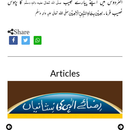
الفردوس مىں اپنے پىارے حبىب
کا پڑوس
صلَّی اللہ تعالٰی علیہ واٰلہٖ وسلَّم
اٰمِیْن بِجَاہِ النَّبِیِّ الْاَمِیْن
نصىب فرما۔
صلَّی اللہ تعالٰی علیہ واٰلہٖ وسلَّم
Share
Articles