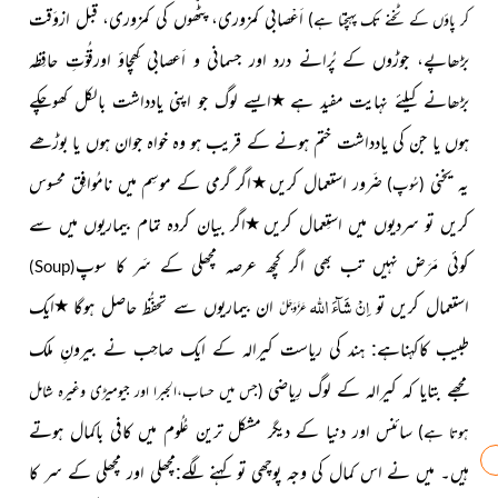
اَعْصابی کمزوری، پٹّھوں کی کمزوری، قبل ازوَقت
کر پاؤں کے ٹخنے تک پہنچتا ہے)
بڑھاپے، جوڑوں کے پُرانے درد اور جسمانی و اَعصابی کِھچاؤ اورقُوّتِ حافِظہ
٭
بڑھانے کیلئے نہایت مفید ہے
ایسے لوگ جو اپنی یادداشت بالکل کھوچکے
ہوں یا جن کی یادداشت ختم ہونے کے قریب ہو وہ خواہ جوان ہوں یا بوڑھے
٭
یہ یخنی
ضَرور استعمال کریں
اگر گرمی کے موسِم میں نامُوافِق محسوس
(سُوپ)
٭
کریں تو سردیوں میں استِعمال کریں
اگر بیان کردہ تمام بیماریوں میں سے
کوئی مَرَض نہیں تب بھی اگر کچھ عرصہ مچھلی کے سَر کا سوپ
)
Soup
(
اللہ
اِنْ شَآءَ
٭
استعمال کریں تو
ان بیماریوں سے تحفُّظ حاصل ہوگا
ایک
عَزَّوَجَلَّ
طبیب کاکہناہے: ہند کی ریاست کیرالہ کے ایک صاحِب نے بیرونِ ملک
مجھے بتایا کہ کیرالہ کے لوگ رِیاضی
(جس میں حساب،الجبرا اور جیومیڑی وغیرہ شامل
سائنس اور دنیا کے دیگر مشکل ترین عُلُوم میں کافی باکمال ہوتے
ہوتا ہے)
ہیں۔ میں نے اس کمال کی وجہ پوچھی تو کہنے لگے:مچھلی اور مچھلی کے سر کا