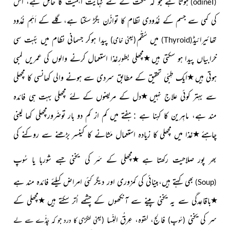
ہوتا ہے جو کہ صحّت کے لئے نہایت
اہمیت
کا حامِل ہے، اس
)
odine
I
(
کی کمی سے جسم کے غُدُودی نظام کا توازُن بگڑ سکتا ہے، گلے کے اَہَم غُدُود
تھائیرائیڈ
میں سُقْم
پیدا ہوکر جسمانی نظام میں بَہُت سی
(یعنی خامی)
)
Thyroid
(
٭
خرابیاں پیدا ہو سکتی ہیں
مچھلی بطور ِغذا استعمال کرنے والوں کی عمریں لمبی
٭
ہوتی ہیں
ایک طِبّی تحقیق کے مطابق سردی سے ہونے والی کھانسی کا مچھلی
٭
سے بہتر کوئی علاج نہیں
دل کے مریضوں کے لئے مچھلی بہت ہی فائدہ
مند ہے،
ماہِرین کا کہنا ہے : ہفتے میں کم از کم دو بار توضَرور
مچھلی
کھا لینی
٭
چاہئے
غذا میں مچھلی کا زیادہ استعمال
مَثانے کا کینسر
بڑھنے سے روکنے کی
٭
بھر پور صلاحیت رکھتا ہے
مچھلی کے سَر کی
یخنی
جسے شوربا یا سُوپ
بھی کہتے ہیں،بینائی کی کمزوری اور دیگر کئی امراض کیلئے فائدہ مند ہے
)
Soup
(
٭
٭
باقاعِدگی سے یہ یخنی پینے سے آنکھوں کے چشمے اُتر سکتے ہیں
مچھلی
کے
سر کی یخنی
فالج، لقوہ، عِرقُ النِّسا
(سُوپ)
(یعنی لنگڑی کا درد جو کہ چَڈّے سے لے