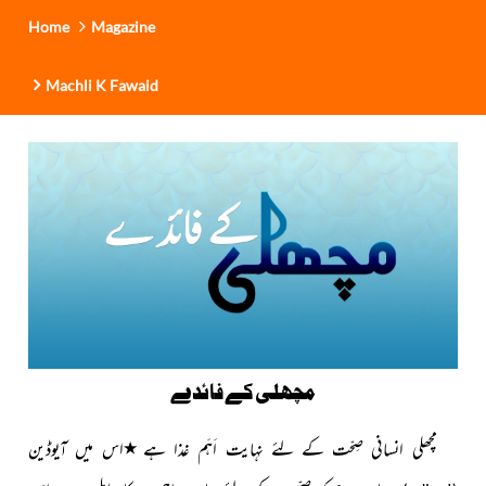
Home
Magazine
Machli K Fawaid
مچھلی
کے فائدے
٭
مچھلی انسانی صِحّت کے لئے نہایت اَہَم غذا ہے
اس میں آیوڈین