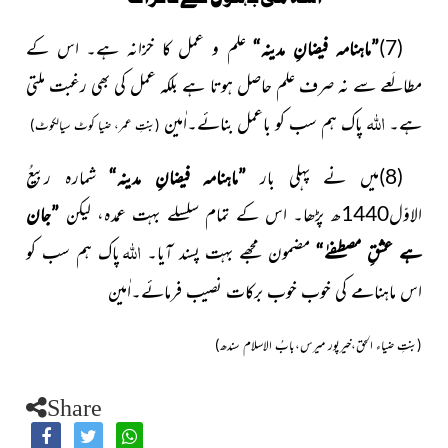
(7)
”ماہنامہ فیضانِ مدینہ“
علم و عمل کا خزانہ ہے۔ اس کے
مطالَعے سے نہ صرف علم حاصل ہوتا ہے بلکہ عمل کی بھی
رغبت ملتی
اللہ
ہے۔
پاک ہم سب کو باعمل بنائے۔اٰمین
(بنتِ عمر،
ضیا کوٹ سیالکوٹ)
(8)میں نے پہلی بار
”ماہنامہ فیضانِ مدینہ“
شمارہ
ربیعُ
الاوّل1440ھ
پڑھا۔ اس کے تمام سلسلے بہت عمدہ، لیکن
”جان
اللہ
ہے
عشقِ مصطفےٰ“
مضمون مجھے بہت پسند آیا۔
پاک ہم سب کو
اس ماہنامے کی خوب خوب برکات نصیب فرمائے۔اٰمین
(بنتِ ضیاء الحق،خیرپور میرس،بابُ الاسلام سندھ)
Share