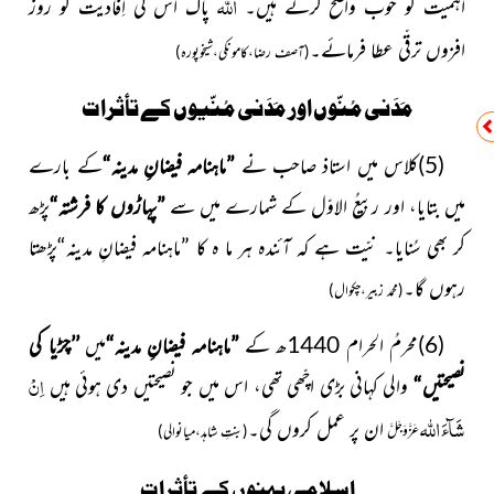
اللہ
اَہمیت کو خوب واضح کرتے ہیں۔
پاک اس کی اِفادیت کو روز
افزوں ترقّی عطا فرمائے۔
(آصف رضا،کامونکی،شیخوپورہ)
مَدَنی مُنّوں اور مَدَنی مُنّیوں کے تأثرات
(5)کلاس میں استاذ صاحب نے
”ماہنامہ فیضانِ مدینہ“
کے
بارے
میں بتایا، اور ربیعُ الاوّل کے شمارے میں سے
”پہاڑوں کا
فرشتہ“
پڑھ
کر بھی سُنایا۔ نیّت ہے کہ آئندہ ہر ما ہ کا ”ماہنامہ فیضانِ
مدینہ“پڑھتا
رہوں گا۔
(محمد زبیر،چکوال)
(6)محرمُ الحرام 1440ھ
کے
”ماہنامہ فیضانِ مدینہ“
میں
’’چڑیا کی
اِنْ
نصیحتیں“
والی کہانی بڑی اچّھی تھی، اس میں جو نصیحتیں دی ہوئی ہیں
اللہ
شَآءَ
ان پر عمل کروں گی۔
عَزَّوَجَلَّ
(بنتِ شاہد،میانوالی)
اسلامی بہنوں کے تأثرات