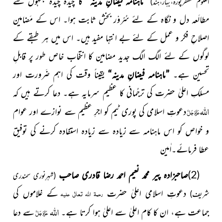
”ماہنامہ فیضانِ مدینہ“
کا چیدہ
چیدہ جگہوں سے
العلوم مظفرپورہ،بہار،ہند)
مطالَعہ دل و نگاہ کے لئے سُرُوْر بخش ثابت ہوا۔
اس کے مَضامین
اصلاحِ فکر و عمل کے لئے بے انتہا مفید ہیں۔ اس میں ہر طبقے کے
لوگوں کے لئے الگ الگ جدید مضامین کا انتخاب خاص طور پر قابلِ
تحسین ہے۔
”ماہنامہ فیضانِ مدینہ“
یقیناً وقت کی اہم ضَرورت اور
مسلکِ اعلیٰ حضرت کی ترجُمانی کا
عظیم سرمایہ ہے۔ دعا کرتے ہیں کہ
اللہ
دعوتِ اسلامی کی
پوری ٹیم کو اجرِ عظیم سے نوازے اور عوام
عَزَّوَجَلَّ
و خواص کو اس ماہنامہ
سے زیادہ سے زیادہ استفادہ کرنے کی توفیق
عطا فرمائے۔اٰمین
(2)
صاحبزادہ پیر محمد نعیم احمد رضا قادری صاحب
(شہرِنوری سمندری
دعوتِ اسلامی اعلیٰ حضرت
کے غلاموں کی
رحمۃ اللہ تعالٰی علیہ
شریف)
اللہ
جماعت ہے، ان کا کام اعلیٰ سے اعلیٰ ہوا کرتا ہے۔
سے دعا
عَزَّوَجَلَّ