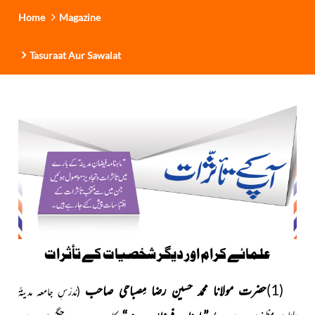
Home
Magazine
Tasuraat Aur Sawalat
علمائےکرام اور دیگر شخصیات کے تأثرات
(1)
حضرت مولانا محمد حسین رضا مِصباحی صاحب
(مُدرّسِ
جامعہ مدینۃُ