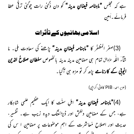
ہے کہ مجلس
”ماہنامہ فیضانِ مدینہ“
کو دن دُگنی رات چوگنی ترقّی عطا
فرمائے۔اٰمین
اسلامی بھائیوں کے تأثرات
(3)صفر المظفّر کا
”ماہنامہ فیضانِ مدینہ“
پڑھنے کی سعادت ملی۔
مَا
اللّٰہ
شَآءَ
تمام ہی مضامین مدینہ مدینہ بالخصوص
سلطان صلاحُ الدّین
عَزَّوَجَلَّ
ایّوبی کے کارنامے
پڑھ کر تو مزہ ہی آگیا۔
(عزیر احمد،
PIB
کالونی،کراچی)
(4)
”ماہنامہ فیضانِ مدینہ“
اہلِ سنّت کا ایک عظیم علمی شاہکار
ہے، جس کے مضامین دلکش اور ڈیزائننگ دیدہ زیب ہے۔ تفسیر،
حدیث اور اصلاحِ مُعاشرَت کے اہم موضوعات پر مضامین ا س کی