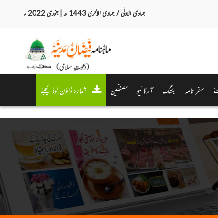
جمادی الاولٰی / جمادی الاخری 1443 ھ | جنوری 2022 ء
ئے
سفر نامہ
بکنگ
آرکائیو
مصنفین
شمارہ ڈاؤن لوڈ کیجئے