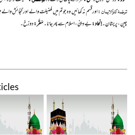
ترجَمۂ کنزُالایمان
: اورقسم نہ کھائیں وہ جو تم میں فضیلت والے اور گنجائش والے ہ
چین ، پریشان۔
اِلْحاد :
بے دینی ، اسلام سے پھرجانا۔
سَقَر :
دوزخ۔
icles