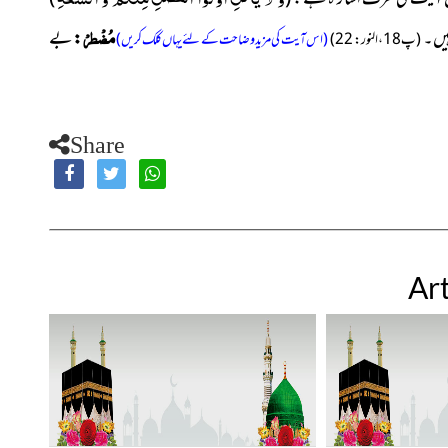
مُضْطرْ
یں
۔
:
بے
(پ18 ، النور : 22)
(اس آیت کی مزید وضاحت کے لئے یہاں کلک کریں)
Share
Art