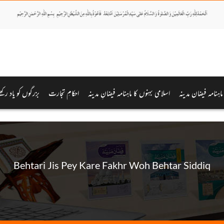
 ماہنامہ فیضان مدینہ
اسلامی بہنوں کا ماہنامہ فیضانِ مدینہ
احکامِ تجارت
بزرگوں کو یاد رکھ
Behtari Jis Pey Kare Fakhr Woh Behtar Siddiq