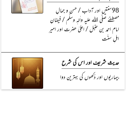
98سنتیں اور آداب / حسن و جمالِ
مصطفےٰ صلَّی اللہ علیہ واٰلہٖ وسلَّم / فیضانِ
امام احمد بن حنبل / اعلیٰ حضرت اور امیرِ
اہلِ سنّت
حدیث شریف اور اس کی شرح
بیماریوں اور دُکھوں کی بہترین دوا
مدنی مذاکرے کے سوال جواب
کیا روح مَرجاتی ہے؟ مع دیگر سوالات