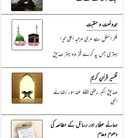
حمدونعت و منقبت
فکر اَسْفَل ہے مری مرتبہ اَعلیٰ تیرا
بہتری جس پہ کرے فَخْر وہ بہتر صدّیق
تفسیر قراٰنِ کریم
صدیقِ اکبر رضی اللہُ عنہ اور رضائے
الہٰی
دعائے عطّار اور رسائل کے مطالعہ کی
دھوم دھام