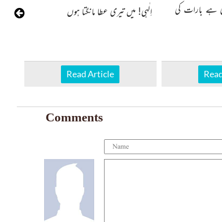
 ہے بارات کی
نہیں 
اِلٰہی! میں تیری عطا مانگتا ہوں
Read Article
Read
Comments