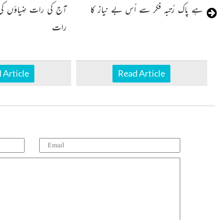
ہے پاک رُتبہ فکر سے اُس بے نیاز کا
آج کی رات ضِیاؤں کی
رات
 Article
Read Article