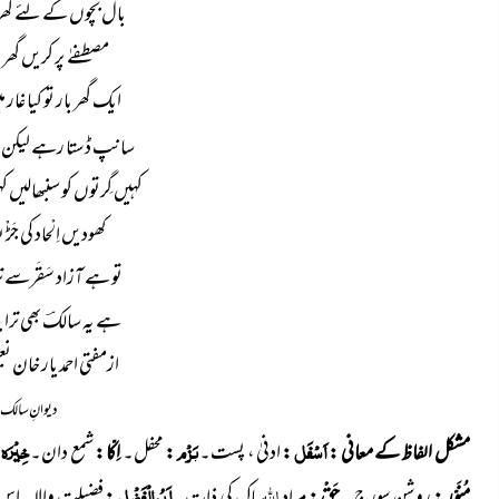
بال بچوں کے لئے گھر 
مصطفےٰ پر کریں گھر 
ایک گھر بار تو کیا غار
سانپ ڈستا رہے لیکن ن
کہیں گِرتوں کو سنبھالیں ک
کھودیں اِلْحاد کی جَڑْ
تو ہے آزاد سَقَرسے
ہے یہ سالکؔ بھی ترا ب
ازمفتی احمد یار خان نع
دیوانِ سالک ،
اَسْفَل
بَزْم
خِیْرَہ
مشکل الفاظ کے معانی :
:
ادنیٰ ، پست۔
:
محفل۔
اِکّا :
شمع دان۔
:
اللہ
ا َبُوالْفَضْل
مُنَوّر :
روشن سورج۔
حَقْ :
مراد
پاک کی ذات۔
:
فضیلت والا۔ اس