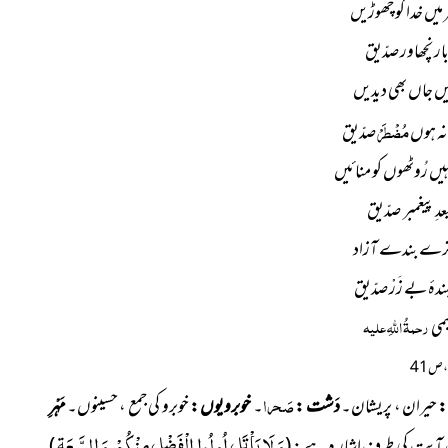
میں خدا کو چھوڑیں
بار نچھاور صدّیق
 میں جاں بھی دیدیں
مُضْطَرْ
ہ ہوں
صدّیق
ہیں رُوٹھوں کو منائیں
 بعدِ پیغمبر صدّیق
 ترے بندے آزاد
ندۂ بے زَرْ صدّیق
یمی
رحمۃُ اللہِ علیہ
 ص41
صَحرا
حیران ، پریشان۔
دَشت :
۔
خوبرویوں :
خوبرو کی جمع ، حسینوں۔
مَہْرِ
وَ لَا یَاْتَلِ اُولُوا الْفَضْلِ مِنْكُمْ وَ السَّعَةِ
 آیت کی طرف اشار ہ ہے :
(
)