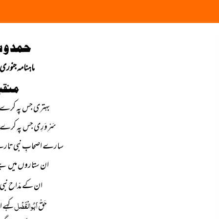
حمد و 
ماہنامہ جنوری2022
منقب
بہتری جس پہ کرے فَخ
سَرْوَرِی جس پہ کرے 
سارے اصحابِ نبی تارے
ان ستاروں میں بنے مَہ
ان کے مدّاح نبی ان
اَبُوالْفَضْل
حَقْ
کہے او