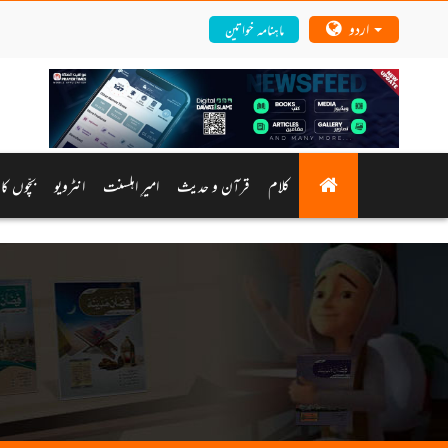
اردو
ماہنامہ خواتین
کلام
قرآن و حدیث
امیرِ اہلسنت
انٹرویو
بچّوں کا