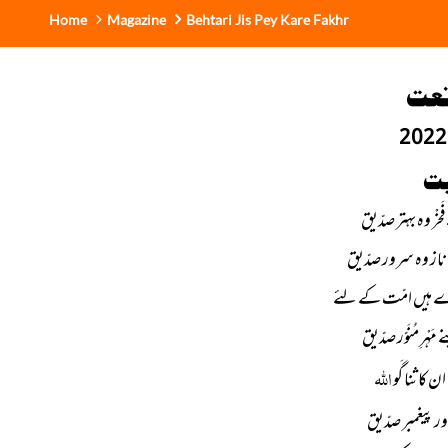
Home
Magazine
Behtari Jis Pey Kare Fakhr
نعت
ت
ْر وہ بہتر صدّیق
ناز وہ سرور صدّیق
 ہیں امّت کے لئے
ْرِ مُنَوّر صدّیق
اللہ
 کا ثنا گَو
ر پیغمبر صدّیق