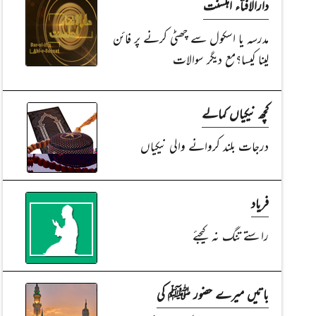
دارالافتاء اہلسنت
مدرسہ یا اسکول سے چھٹی کرنے پر فائن
لینا کیسا؟مع دیگر سوالات
کچھ نیکیاں کمالے
درجات بلند کروانے والی نیکیاں
فریاد
راستے تنگ نہ کیجئے
باتیں میرے حضور ﷺ کی