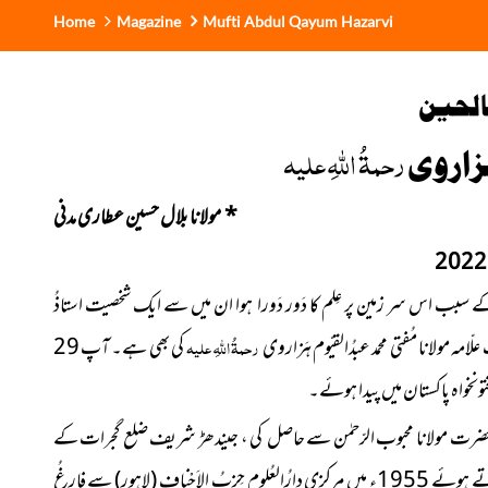
Home
Magazine
Mufti Abdul Qayum Hazarvi
الحین
رحمۃُ اللہِ علیہ
ہزاروی
*
مولانا بلال حسین عطاری مدنی
سبب اس سر زمین پر عِلم کا دَور دَورا ہوا ان میں سے ایک شخصیت استاذُ
ّامہ مولانا مُفتی محمد عبدُالقیّوم ہَزاروی
رحمۃُ اللہِ علیہ
کی بھی ہے۔ آپ
29
میں پیدا ہوئے۔
 چچّا حضرت مولانا محبوب الرّحمٰن سے حاصل کی ، جیندھڑ شریف ضلع گجرات کے
زبُ الاَحْناف
(لاہور)
سے فارِغُ