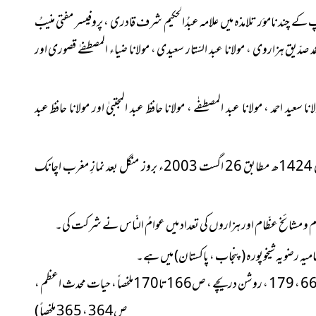
پ کے چند ناموَر تلامذہ میں علامہ عبدُالحکیم شرف قادری ، پروفیسر مفتی منیبُ
حمد صدّیق ہزاروی ، مولانا عبد السّتار سعیدی ، مولانا ضیاء المصطفےٰ قصوری اور
ید احمد ، مولانا عبد المصطفٰے ، مولانا حافظ عبد المجتبیٰ اور مولانا حافظ عبد
زندگی کی کم و بیش 70 بہاریں دیکھنے کے بعد 27 جُمادَی الاُخریٰ 1424ھ مطابق 26 اگست 2003ء بروز منگل بعد نمازِ مغرب اچانک
 کرام و مشائخ عظّام اور ہزاروں کی تعداد میں عوامُ النّاس نے شرکت کی۔
یہ رضویہ شیخوپورہ
(پنجاب ، پاکستان)
میں ہے۔
(مجلّہ النظامیہ ، ستمبر2003ء ، مفتیِ اعظم پاکستان نمبر ، 37 ، 46 ، 57 ، 66 ، 179 ، روشن دریچے ، ص166تا170ملخصاً ، حیات محدث اعظم ،
ص364 ، 365 ملخصاً )