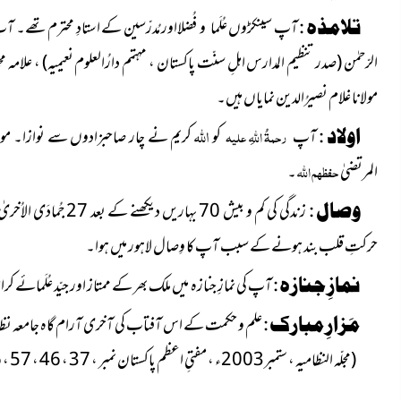
تلامذہ :
آپ سینکڑوں عُلَما و فُضلااور مُدرّسین کے استادِ محترم تھے۔ آ
الرّحمٰن
(صدر تنظیم المدارس اہلِ سنّت پاکستان ، مہتمم دارُالعلوم نعیمیہ) ،
علامہ م
مولانا غلام نصیرُالدین نمایاں ہیں۔
اللہ
اولاد :
آپ
رحمۃُ اللہِ علیہ
کو
کریم نے چار صاحبزادوں سے نوازا۔ مولانا سع
المرتضیٰ
حفظہم اللہ
۔
وصال :
حرکتِ قلب بند ہونے کے سبب آپ کا وِصال لاہور میں ہوا۔
نمازِ جنازہ :
آپ کی نمازِ جنازہ میں ملک بھر کے ممتاز اور جیّد عُلَمائے
مَزارِ مبارک :
علم و حکمت کے اس آفتاب کی آخری آرام گاہ جامعہ نظام