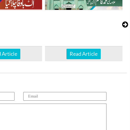
 Article
Read Article