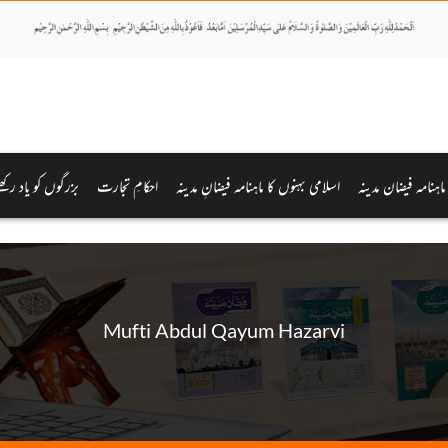
 ماہنامہ فیضان مدینہ
اسلامی بہنوں کا ماہنامہ فیضانِ مدینہ
احکامِ تجارت
بزرگوں کو یاد رکھ
Mufti Abdul Qayum Hazarvi