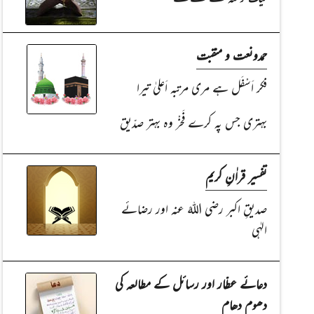
حمدونعت و منقبت
فکر اَسْفَل ہے مری مرتبہ اَعلیٰ تیرا
بہتری جس پہ کرے فَخْر وہ بہتر صدّیق
تفسیر قراٰنِ کریم
صدیقِ اکبر رضی اللہُ عنہ اور رضائے
الہٰی
دعائے عطّار اور رسائل کے مطالعہ کی
دھوم دھام