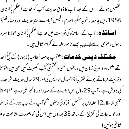
التحصیل ہوئے ، اس کے بعد آپ کا ذوقِ حدیث آپ کو محدّثِ اعظم پاکستان مولان
1956ء میں جامعہ رضویہ مظہر ِاسلام ، فیصل آباد سے سندِ حدیث اور دستارِ فضیلت حاصل کی۔
اساتذہ :
آپ کے اساتذہ کی فہرست میں محدثِ اعظم پاکستان مولانا سردار احمد 
رسول رضوی
رحمۃُ اللہِ علیہم
جیسے ناموَر علمائے کرام شامل ہیں۔
مختلف دینی خدمات :
*
آپ جامعہ نظامیہ
(لاہور )
کےشیخُ الحد
تھے
*
اردو و عربی زبان میں درجنوں علمی و تحقیقی کُتُب تصنیف کیں جن میں التوسّل
و تربیت فرماتے ہوئے تقریباً 49سال تدریس کی اور 29 سال حدیث شریف پڑھائی
کی کاوش ہے ، آپ29 سال اس ادارے کے صدر اور ناظمِ اعلیٰ رہے
*
امامِ ا
فقہی شاہکار 12 جلدوں پر مشتمل “ فتاویٰ رضویہ “ کو آپ نے جدید دور کے تقاضوں کے مطابق ڈھالنے کے لئے
اور حوالہ جات کی تخریج کے ساتھ 33 جلدوں میں اس کی خوبصورت اِشاعت و طَباعت کا اِہتمام بھی فرمایا۔
شائع ہوئیں)