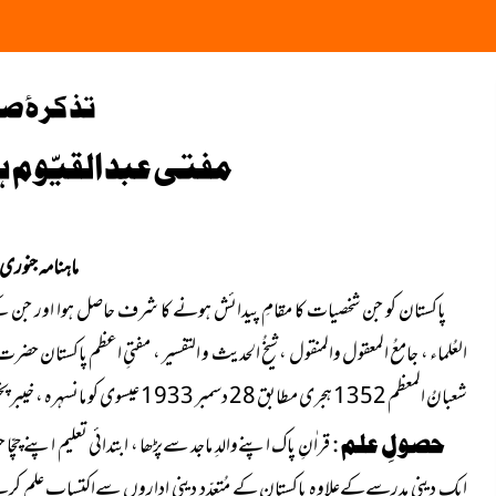
تذکرۂ ص
مفتی عبد القیّوم 
ماہنامہ جنوری2022
پاکستان کو جن شخصیات کا مقامِ پیدائش ہونے کا شرف حاصل ہوا اور جن کے 
العُلماء ، جامعُ المعقول والمنقول ، شیخُ الحدیث و التفسیر ، مفتیِ اعظم پاکستان حضرت عل
شعبانُ المعظم 1352 ہجری مطابق 28 دسمبر 1933 عیسوی کو مانسہرہ ، خیبر پختونخواہ پاکستان
حصولِ علم :
قراٰنِ پاک اپنےوالدِ ماجد سےپڑھا ، ابتدائی تعلیم اپنے
ایک دینی مدرسےکےعلاوہ پاکستان کے مُتعدّد دینی اداروں سےاکتسابِ علم کرتے ہوئے 1955ء میں مرکزی دارُالعُلوم حِ