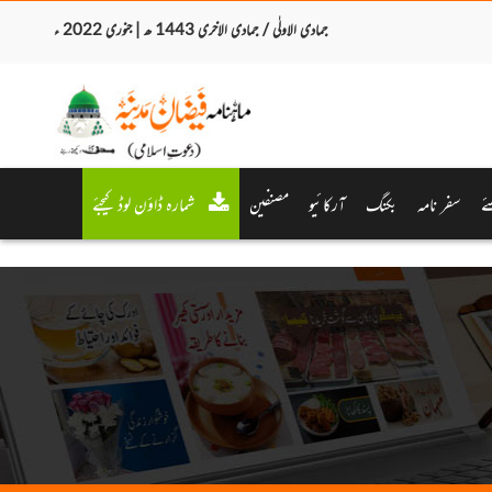
جمادی الاولٰی / جمادی الاخری 1443 ھ | جنوری 2022 ء
ئے
سفر نامہ
بکنگ
آرکائیو
مصنفین
شمارہ ڈاؤن لوڈ کیجئے