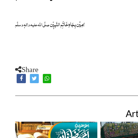
اٰمِیْن بِجَاہِ خَاتَمِ النَّبِیّٖن
صلَّی اللہ علیہ واٰلہٖ وسلَّم
Share
Art