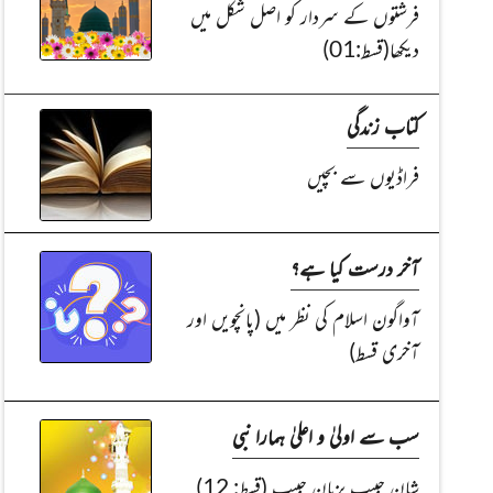
فرشتوں کے سردار کو اصل شکل میں
دیکھا(قسط:01)
کتاب زندگی
فراڈیوں سے بچیں
Read Article
Read Article
آخر درست کیا ہے؟
آواگون اسلام کی نظر میں (پانچویں اور
آخری قسط)
سب سے اولیٰ و اعلیٰ ہمارا نبی
شانِ حبیب بزبانِ حبیب (قسط: 12)