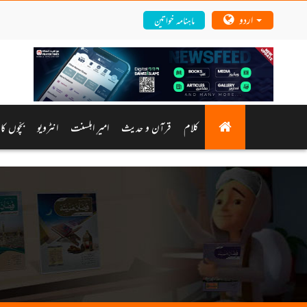
اردو
ماہنامہ خواتین
کلام
قرآن و حدیث
امیرِ اہلسنت
انٹرویو
بچّوں کا