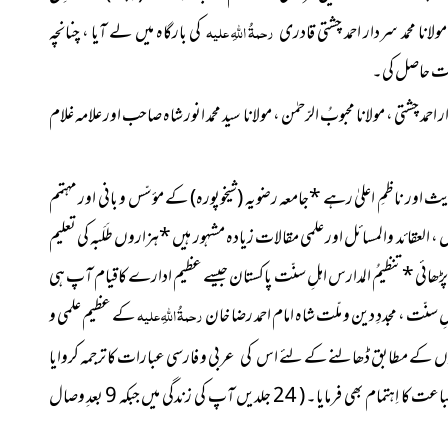
ا محمد سردار احمد چشتی قادری
رحمۃُ اللہِ علیہ
کی بارگاہ میں لے آیا ، چنانچہ
چشتی ، مولانا محبوبُ الرّحمٰن ، مولانا سید محمد انور شاہ صاحب اور علامہ غلام
یث اور ناظمِ اعلیٰ رہے
*
جامعہ
رضویہ
(شیخوپورہ)
کے
مؤسّس و بانی اور مہتمم
 ، العقائد والمسائل اور علمی مقالات زیادہ مشہور ہیں
*
ہزاروں
ط
َلَبہ کی تعلیم
*
تنظیمُ المدارس اہلِ سنّت پاکستان جیسے عظیم ادارے کاقیام آپ ہی
ہلِ سنّت ، مجددِ دین و ملّت شاہ امام احمد رضا خان
رحمۃُ اللہِ علیہ
کے عظیم علمی و
عربی و فارسی عبارات کا ترجمہ
اس کی
کروایا
( 24 جلدیں آپ کی زندگی میں جبکہ 9 بعدِ وصال