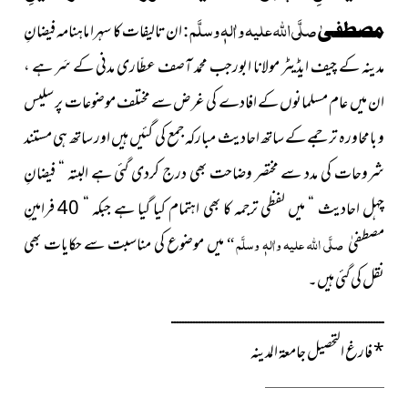
صلَّی اللہ علیہ واٰلہٖ وسلَّم
مصطفیٰ
:
ان تالیفات کا سہرا ماہنامہ فیضانِ
مدینہ کے چیف ایڈیٹر مولانا ابورجب محمد آصف عطّاری مدنی کے سَر ہے ،
ان میں عام مسلمانوں کے افادے کی غرض سے مختلف موضوعات پر سلیس
و بامحاورہ ترجمے کے ساتھ احادیث مبارکہ جمع کی گئیں ہیں اور ساتھ ہی مستند
شروحات کی مدد سے مختصر وضاحت بھی درج کردی گئی ہے البتہ “ فیضانِ
چہل احادیث “ میں لفظی ترجمہ کا بھی اہتمام کیا گیا ہے جبکہ “ 40 فرامینِ
مصطفیٰ
صلَّی اللہ علیہ واٰلہٖ وسلَّم
میں موضوع کی مناسبت سے حکایات بھی
“
نقل کی گئی ہیں۔
ــــــــــــــــــــــــــــــــــــــــــــــــــــــــــــــــــــــــــــــ
*
فارغ التحصیل جامعۃ المدینہ