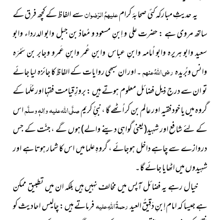
یہ حدیثِ مبارکہ کئی صحابۂ کرام
علیہمُ الرّضوان
سے الفاظ کے کچھ فرق کے
ساتھ مروی ہے : حضرت علی و اِبنِ مسعود و مُعاذ بن جبل وابو الدرداء وابو
سعيد وابو ہريرہ وابو اُمامہ وابنِ عباس وابنِ عُمر وابنِ عَمرو وجابر بن سَمُرَہ
وانس وبُريدہ
رضی اللہُ عنہم
۔ اور ان سبھی روایات کے الفاظ کا جائزہ لیا جائے
تو ان سے درج ذیل فضائل معلوم ہوتے ہیں : بروزِ قیامت فقہا اور عُلَما کے
گروہ میں یا خود فقیہ اور عالم بن کر اُٹھے گا ، نبیِّ کریم
صلَّی اللہ علیہ واٰلہٖ وسلَّم
اس
کے لئے شافع اور شہید
(یعنی گواہی دینے والے)
ہوں گے ، جنّت کے جس
دروازے سے چاہے داخل ہوجائے ، گروہِ علما میں اس کا شمار ہوتا ہے اور
شہیدوں میں اٹھایا جائے گا۔
خیال رہے یہ فضائل آپس میں مخالف نہیں ہیں بلکہ ان میں تطبیق ممکن
ہے جیسا کہ امام اِبنِ دَقِیقُ العید
رحمۃُ اللہِ علیہ
فرماتے ہیں : چالیس احادیث کو