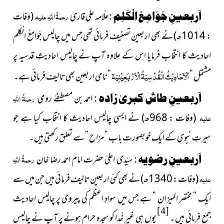
اَربعینِ جَوَامِعُ الْکَلِم :
علّامہ علی قاری
رحمۃُ اللہِ علیہ
(وفات
: 1014ھ)
نے بھی اربعین تصنیف فرمائی تھی جس میں چالیس جَوَامِعُ الْکَلِم
احادیث کا انتخاب فرمایا اس کے علاوہ آپ نے چالیس احادیثِ قدسیہ پر
اَلْاَحَادِیْثُ الْقُدْسِیَۃُ الْاَرْبَعِیْنِیَۃ
مشتمل “
“ نامی اربعین بھی تالیف فرمائی ہے۔
اَربعینِ طاش کبریٰ زادہ :
احمد بن مصطفےٰ رومی
رحمۃُ اللہِ
علیہ
(وفات : 968ھ)
نے ایسی چالیس احادیث کا انتخاب کیا ہے جو
سیرتِ نبوی کے ایک خوبصورت باب “ مزاح “ سے تعلق رکھتی ہیں۔
اَربعینِ رضویہ :
سیّدی اعلیٰ حضرت امام احمد رضا خان
رحمۃُ اللہِ
علیہ
(وفات : 1340ھ)
نے بھی کئی اربعین تالیف فرمائی ہیں جن میں سے
ایک “ مختصر المیزان “ ہے جس میں سوادِ اعظم کی پیروی پر چالیس احادیث
[4]
جمع فرمائی ہیں۔
یوں ہی غیرِ خُدا کو سجدہ حرام ہونے پر آپ نے چالیس