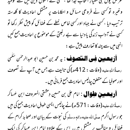
غرض یوں ہی معیارِ انتخابِ جدا تھا ، کسی نے اصولِ دین میں سے توحید
وغیرہ تو کسی نے فروعی مسائل و احکامات پر مشتمل احادیث کا گلدستہ
ترتیب دیا ، کسی نے جہاد اور کسی خاص خطے کے فضائل کو پیش نظر رکھا تو
کسی نے آدابِ زندگی یا دنیا سے بے رغبتی کے موضوع پر احادیث جمع کیں
انہی میں سے چند کا تعارف پیش ہے :
اَرْبعین فِی التصوف :
یہ محمد بن حسین ابو عبدالرحمٰن سُلَمی
رحمۃُ اللہِ علیہ
(وفات : 412ھ)
کی تالیف ہے جس میں آپ نے تصوف
اور صوفیا کے متعلق چالیس احادیث جمع فرمائی ہیں۔
اَربعینِ طِوال :
امام علی بن حسین دِمشقی المعروف ابنِ عَساکر
رحمۃُ اللہِ علیہ
(وفات : 571ھ)
نے چالیس ایسی طویل احادیث جمع کی ہیں
جو رسولِ اکرم
صلَّی اللہ علیہ واٰلہٖ وسلَّم
کی نبوّت کے بیان اور صحابۂ کرام کے
فضائل و مناقب پر مشتمل ہیں۔ اس کے علاوہ امام ابنِ عساکر کی ایک