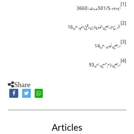
[1]
ابو داؤد ، 5 / 501 حدیث : 3660
[2]
شرح الاربعین النوویۃ لابن دقیق العید ، ص 16
[3]
اربعین نوویہ ، ص 14
[4]
اربعین امام حسین ، ص93
Share
Articles