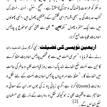
و نظر کو طراوت
(ٹھنڈک و تازگی)
بخشتا ہے ، صحیح ، سُنَن ، مُسْنَد ، مُسْتَدْرَک
کُتبِ حدیث کی یہ سبھی اقسام اسی گلشن کے دلنشین پھول ہیں ، انہی پھولوں
میں سے ایک منفرد پھول “
بھی ہے یعنی کسی موضوع پر چالیس
اَربعین “
احادیثِ طیّبات جمع کرنا۔
اَربعین نَویسی کی فضیلت :
نبیِّ کریم
صلَّی اللہ علیہ واٰلہٖ
وسلَّم
نے فرمایا : “ میری امّت میں سے جو شخص چالیس احادیث حفظ کرے
اللہ
گا جن سے اُمّت نفع اٹھائے
پاک اسے بروزِ قیامت فقیہ و عالم کی حالت
میں اٹھائے گا۔ “ حفظ سے مراد یہاں چالیس احادیث اُمّت کے لئے نقل و
ر
وایت
(
)
کرنا ہے
اگرچہ زبانی یاد نہ کی ہوں اور ان کے معانی و
Quote
مفاہیم سے واقفیت بھی نہ ہو کیونکہ نقل و روایت کے ذریعے ہی مسلمان
[2]
نفع اٹھائیں گے۔