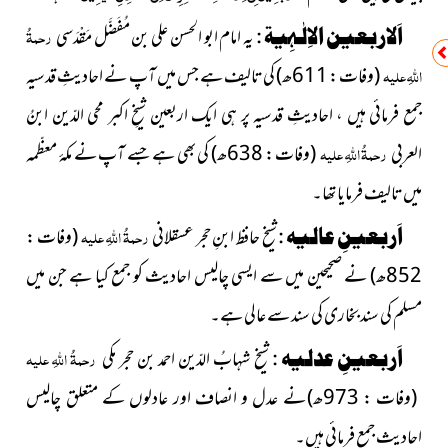
اَلاربعین الاِلٰہِیۃ :
یہ امام ابو الحسن علی بن مُفَضَّل مَقْدَسی
رحمۃُ
اللہِ علیہ
(وفات : 611ھ)
کی تالیف ہے جس میں آپ نے احادیثِ قدسیہ
جمع فرمائی ہیں ، احادیثِ قدسیہ پر ہی ایک اربعین شیخِ اکبر محی الدّین ابنُ
العربی
رحمۃُ اللہِ علیہ
(وفات : 638ھ)
کی بھی ہے جسے آپ نے مکۂ معظّمہ
میں تالیف فرمایا تھا۔
اَربعینِ عالیہ :
شیخ حافظ ابنِ حجر عسقلانی
رحمۃُ اللہِ علیہ
(وفات :
852ھ)
نے صحیحین میں سے ایسی چالیس احادیث کو جمع کیا ہے جن میں
مسلم کی سند بخاری کی سند سے عالی ہے۔
اَربعینِ عدلیہ :
شیخ شہابُ الدّین احمد بن حجر مکی
رحمۃُ اللہِ علیہ
(وفات : 973ھ)
نے عدل و انصاف اور عادلوں کے متعلق چالیس
احادیث جمع فرمائی ہیں۔