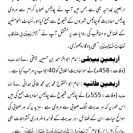
اربعین بُلدانیہ بھی ہے جس میں آپ نے چالیس صحابۂ کرام سے مروی
چالیس احادیث کو چالیس شہروں کے شیوخ سے جمع کیا اور اُمَّہاتُ المؤمنین
اَلْاَرْبَعِیْن فِی مَنَاقِبِ
کے فضائل و مناقب کی روایات پر مشتمل آپ نے “
اُمَّھَاتِ الْمُؤْمِنِیْن
“ بھی یادگار چھوڑی۔
اَربعینِ بیہقی :
امام ابوبکر احمد بن حسین بیہقی
رحمۃُ اللہِ علیہ
(وفات : 458ھ)
نے سو احادیثِ اخلاق کو 40 ابواب پر مرتب کیا ہے۔
اَربعینِ طَائیہ :
امام ابو الفتوح محمد بن محمد طائی ہمدانی
رحمۃُ اللہِ
علیہ
(وفات : 555ھ)
نے چالیس شیوخ سے چالیس احادیث جمع کی ہیں
اس طور پر کہ ہر حدیث الگ صحابی سے مروی ہے ، مزید یہ کہ ہر صحابی کی
سوانحِ حیات ، ان کے فضائل ، ہر حدیث کے فوائد و ضروری تشریحات بھی
اَرْبَعِیْن فِی اِرْشَادِ
السَّائِرِیْن اِلٰی مَنَازِلِ الْیَقِیْن
بیان کی ہیں اس کا نام “
“ ہے۔