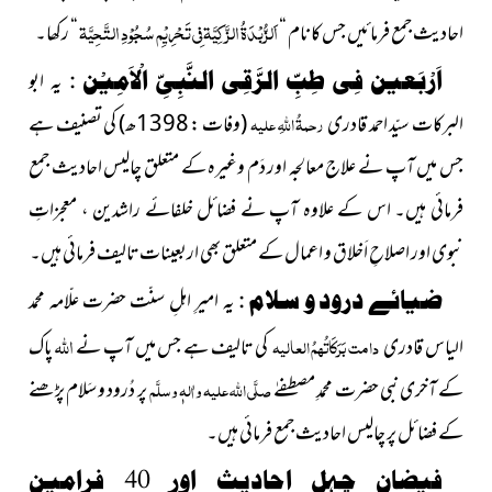
اَلزُّبْدَۃُ
الزَّکِیَّۃ فِی تَحْرِیْمِ سُجُوْدِ التَّحِیَّۃ
احادیث جمع فرمائیں جس کا نام “
“ رکھا۔
اَرْبَعین فِی طِبِّ الرَّقِی النَّبِیِّ الْاَمِیْن :
یہ ابو
البرکات سیّد احمد قادری
رحمۃُ اللہِ علیہ
(وفات : 1398ھ)
کی تصنیف ہے
جس میں آپ نے علاج معالجہ اور دَم وغیرہ کے متعلق چالیس احادیث جمع
فرمائی ہیں۔ اس کے علاوہ آپ نے فضائل خلفائے راشدین ، معجزاتِ
نبوی اور اصلاحِ اَخلاق و اعمال کے متعلق بھی اربعینات تالیف فرمائی ہیں۔
ضیائے درود و سلام :
یہ امیرِ اہلِ سنّت حضرت علّامہ محمد
اللہ
الیاس قادری
دامت بَرَکَاتُہمُ العالیہ
کی تالیف ہے جس میں آپ نے
پاک
کے آخری نبی حضرت محمدِ مصطفےٰ
صلَّی اللہ علیہ واٰلہٖ وسلَّم
پر دُرود و سَلام پڑھنے
کے فضائل پر چالیس احادیث جمع فرمائی ہیں۔
فیضانِ چہل احادیث اور 40 فرامینِ