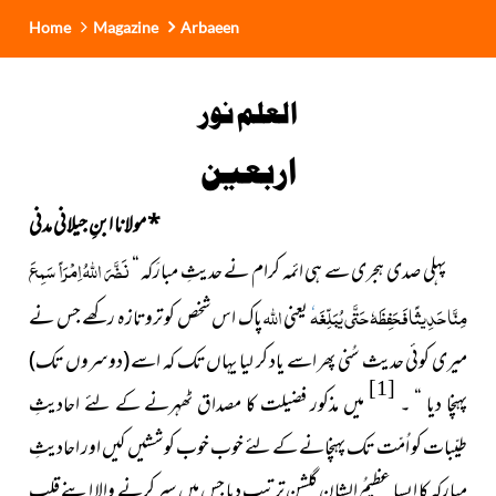
Home
Magazine
Arbaeen
العلم نور
اربعین
*
مولانا ابنِ جیلانی مدنی
نَضَّرَ اللَّہُ اِمْرَاً سَمِعَ
پہلی صدی ہجری سے ہی ائمہ کرام
نے حدیثِ مبارَکہ “
مِنَّا حَدِیثًا فَحَفِظَہٗ حَتَّی یُبَلِّغَہ
اللہ
یعنی
پاک اس شخص کو تروتازہ رکھے جس نے
میری کوئی حدیث سُنی پھر اسے یاد کر لیا یہاں تک کہ اسے
(دوسروں تک)
[1]
پہنچا دیا “ ۔
میں مذکور فضیلت کا مصداق ٹھہرنے کے لئے احادیثِ
طیّبات کو اُمّت تک پہنچانے کے لئے خوب خوب کوششیں کیں اور احادیثِ
مبارکہ کا ایسا عظیمُ الشان گلشن ترتیب دیا جس میں سیر کرنے والا اپنے قلب