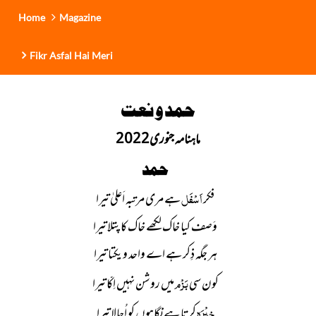
Home
Magazine
Fikr Asfal Hai Meri
حمد و نعت
ماہنامہ جنوری2022
حمد
اَسْفَل
فکر
ہے مری مرتبہ اَعلیٰ تیرا
وَصف کیا خاک لکھے خاک کا پتلا تیرا
ہر جگہ ذِکر ہے اے واحد و یکتا تیرا
بَزْم
کون سی
میں روشن نہیں اِکّا تیرا
خِیْرَہ
کرتا ہے نگاہوں کو اُجالا تیرا