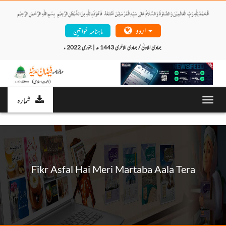
اردو
ماہنامہ خواتین
جمادی الاولٰی / جمادی الاخری 1443 ھ | جنوری 2022 ء 
شمارہ
Toggl
navig
Fikr Asfal Hai Meri Martaba Aala Tera