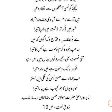
کیجئے کونسی آنکھوں سے نظارہ تیرا
صَحرا
ہیں تِرے نام سے آبادی و
آباد
شہر میں ذِکر ترا دَشت میں چرچا تیرا
مُفلس
بے نوا
و محتاج و گدا کون کہ میں
صاحبِ جُود و کرم وَصف ہے کس کا تیرا
اتنی نسبت بھی مجھے دونوں جہاں میں بس ہے
تو مرا مالک و مولیٰ ہے میں بندہ تیرا
اب جماتا ہے حسنؔ اُس کی گلی میں بستر
خوبرویوں کا جو محبوب ہے پیارا تیرا
از برادرِ اعلیٰ حضرت مولانا حسن رضا خان
رحمۃ اللہ علیہ
ذوقِ نعت ، ص19