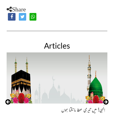
Share
Articles
نہ
اِلٰہی! میں تیری عطا مانگتا ہوں