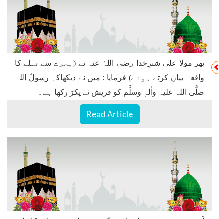
پھر مولا علی شیرِخدا رضی اللہُ عنہ نے (ہجرت سے پہلے کا
واقعہ بیان کرتے ہوئے) فرمایا : میں نے دیکھاکہ رسولُ اللہ
صلَّی اللہ علیہ واٰلہٖ وسلَّم کو قریش نے پکڑ رکھا ہے۔
Read Article