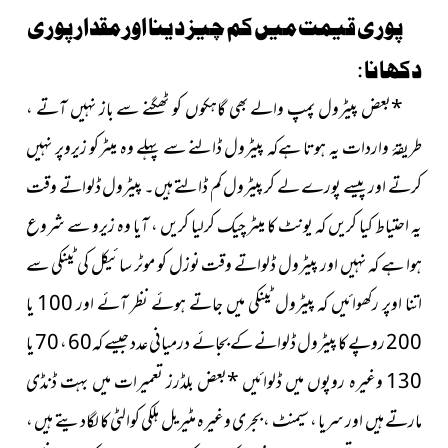
پوری قیمت میں کم چیز دینا اور مقدار پوری
دکھانا :
*
بعض پیٹرول پمپ والے بھی گاہکوں کو ٹھگنے سے باز نہیں آتے ،
طریقۂ واردات یہ ہوتا ہےکہ پیٹرول ڈالنے سے پہلے وہ میٹرکو زیروپر نہیں
کرتے اور پیسے پورے لے کر پیٹرول کم ڈالتے ہیں۔ پیٹرول ڈلواتے وقت
یہ احتیاط کیا کریں کہ یونٹ کا میٹر چیک کرلیا کریں ، آیا وہ زیرو سے شروع
ہوا ہے کہ نہیں اور پیٹرول ڈلواتے وقت نوزل کو موٹر سائیکل کی ٹینکی سے
اتنا اوپر رکھوائیں کہ پیٹرول ٹینکی میں جاتے ہوئے نظر آئے اور 100 یا
200 روپے کا پیٹرول ڈلوانے کے بجائے درمیانی عدد جیسے کہ60 ، 70 یا
130 وغیرہ روپوں میں ڈلوائیں
*
بعض بلڈرز تعمیرات میں بہت ڈنڈی
مارتے ہیں اور سریا ، سیمنٹ ، بجری وغیرہ مٹیریل ہلکی کوالٹی کا لگادیتے ہیں ،