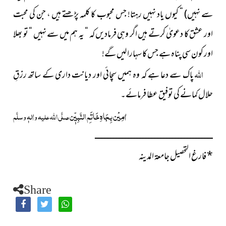
سے نہیں)
“ کیوں یاد نہیں رہتا! جس محبوب کا کلمہ پڑھتے ہیں ، جن کی محبت
اور عشق کا دعویٰ کرتے ہیں اگر وہی فرمادیں کہ “ یہ ہم میں سے نہیں “ تو بھلا
اور کون سی پناہ ہے جس کا سہارا لیں گے!
اللہ
پاک سے دعا ہے کہ وہ ہمیں سچائی اور دیانت داری کے ساتھ رزقِ
حلال کمانے کی توفیق عطا فرمائے۔
اٰمِیْن بِجَاہِ خَاتَمِ النَّبِیّٖن
صلَّی اللہ علیہ واٰلہٖ وسلَّم
ــــــــــــــــــــــــــــــــــــــــــــــــــــــــــــــــــــــــــــــ
*
فارغ التحصیل جامعۃ المدینہ
Share