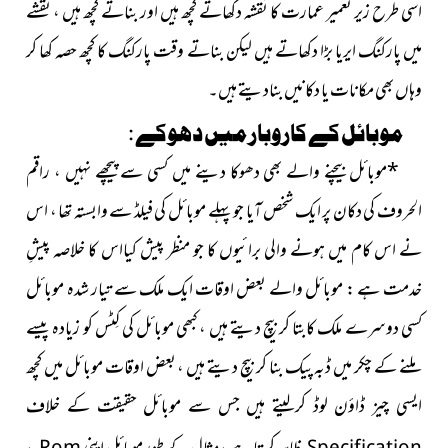
اسی طرح زیر تعمیر عمارت کا نقشہ دکھاتے کچھ ہیں اور بناتے کچھ ہیں ، نقشے
میں پارکنگ ایریا بڑا دکھاتے ہیں لیکن بناتے وقت پارکنگ کا کچھ حصہ کھا کر
وہاں بھی مکانات یا دکانیں بنادیتے ہیں۔
موبائل کے کاروبار میں دھوکے :
*
موبائل بیچنے والے بھی دھوکا دینے میں کسی سے پیچھے نہیں ، راقم
الحروف کی دکان پر ایک شخص آیا جو پہلے موبائل کی فیلڈ سے وابستہ تھا ، اس
نے اس کام میں ہونے والی برائیوں کا جو منظر پیش کیااس کا خلاصہ پیشِ
خدمت ہے : موبائل والے بعض اوقات ایک ملک سے تیار شدہ موبائل
کسی دوسرے ملک کابتا کر بیچ دیتے ہیں ، کبھی موبائل کی کِٹس کو زیادہ پیسے
ملنے کے چکر میں ڈبہ پیک بنا کر بیچ دیتے ہیں ، بعض اوقات موبائل میں کچھ
ایسی چیز ڈاؤن لوڈ کرلیتے ہیں جس سے موبائل
حقیقت کے خلاف
ظاہر