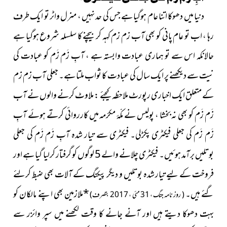
دنیا میں دھوکا اتنا عام ہوگیا ہے جس کی حد نہیں ، منرل واٹر تو ایک طرف
رہا ، اب تو عام پانی کو بھی آب زم زم کہہ کر بیچنے کا سلسلہ شروع ہوگیا ہے
حالانکہ اس سے تو ہماری عبادت وابستہ ہے ، آبِ زَم زَم کو عبادت کی
نیت سے دیکھنے پر ایک سال کی عبادت کا ثواب ملتا ہے۔ جعلی آب زم زم
کے متعلق ایک اخباری رپورٹ ملاحظہ کیجئے : ملاوٹ کرنے والوں نے آب
زَم زَم کو بھی نہ بخشا ، پولیس نے مکّۂ مکرّمہ میں کارروائی کرتے ہوئے آبِ
زَم زَم کی جعلی فیکٹری پکڑلی۔ فیکٹری سے تیار شدہ آبِ زَم زَم کی جعلی
بوتلیں برآمد ہوئیں۔ فیکٹری چلانے والے 5 لوگوں کو گرفتار کرلیا گیا ہے اور
فروخت کے لیے تیار شدہ بوتلیں و دیگر پیکنگ کے آلات بھی ضبط کرلئے
گئے ہیں۔
*
ملازمین بھی اپنے مالکان کو
( روز نامہ جنگ ، 31 مئی ، 2017 بتصرف)
بہت دھوکا دیتے ہیں اور آنے جانے کا وقت لکھنے میں سپر وائزر سے