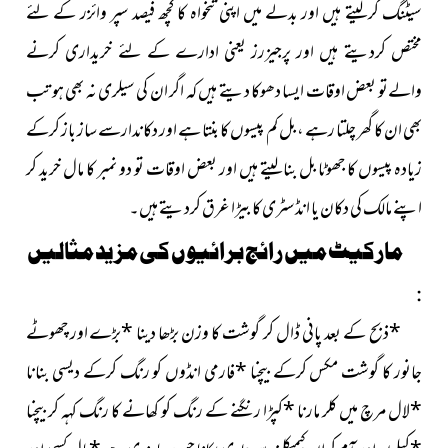
سیٹنگ کرلیتے ہیں اور بدلے میں اپنی تنخواہ کا کچھ فیصد سپر وائزر کے لئے
مختص کردیتے ہیں اور پرجیزرز یعنی ادارے کے لئے خریداری کرنے
والےتو بعض اوقات ایسا دھوکا دیتے ہیں کہ اگر ان کی سیلری نہ بھی ہو تب
بھی ان کا گھر چلتا رہے ، بل کم پیسوں کا بنتا ہے اور دکاندارسے ساز باز کرکے
زیادہ پیسوں کا جھوٹا بل بنالیتے ہیں اور بعض اوقات تو دو نمبر کا مال خرید کر
اپنے مالک کی دکان یا انڈسٹری کا بیڑا غرق کردیتے ہیں۔
مارکیٹ میں رائج برائیوں کی مزید مثالیں
:
*
ذبح کے بعد پانی ڈال کر گوشت کا وزن بڑھا دینا
*
بڑے اور چھوٹے
جانور کا گوشت مکس کرکے بیچنا
*
فارمی انڈوں کو رنگ کرکے دیسی بنانا
*
لال مرچ میں کلر مارنا
*
کپڑا رنگنے کے رنگ کو کھانے کا رنگ کہہ کر بیچنا