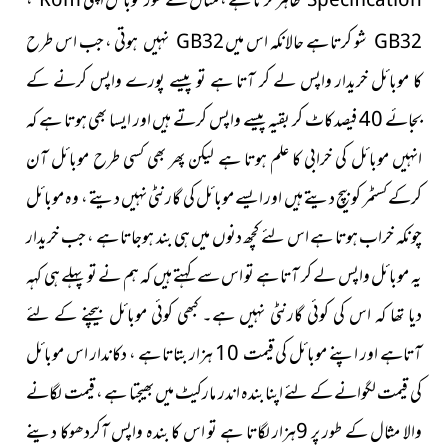
کرتا ہے ، مثال کے طور موبائل
اپنی
،
Rom
Specification
شو کرتا ہے حالانکہ اس میں
، جب اس طرح
GB32
GB32
نہیں ہوتی
کا موبائل خریدار واپس لے کر آتا ہے تو پیسے پورے واپس کرنے کے
بجائے 40 فیصد کاٹ کر بقیہ پیسے واپس کرتے ہیں اور ایسا بھی ہوتا ہے کہ
انہیں موبائل کی خرابی کا علم ہوتا ہے لیکن پھر بھی کسی طرح موبائل آن
کرکے کسٹمر کو بیچ دیتے ہیں اور ایسے موبائل کی گارنٹی نہیں دیتے ، وہ موبائل
چونکہ خراب ہوتا ہے اس لئے کچھ دنوں میں ہی بند ہوجاتا ہے ، جب خریدار
یہ موبائل واپس لے کر آتا ہے تو اس سے کہتے ہیں کہ ہم نے تو پہلے ہی کہہ
دیا تھا کہ اس کی کوئی گارنٹی نہیں ہے۔ کبھی کوئی موبائل بیچنے کے لئے
آتاہے اور اپنے موبائل کی قیمت 10 ہزار بتاتا ہے ، دکاندار اس موبائل
کی قیمت لگوانے کے لئے اپنا بندہ اندر مارکیٹ میں بھیجتا ہے ، قیمت لگانے
والا مثال کے طور پر 9ہزار لگاتا ہے تو اس کا بندہ واپس آکردھوکا دینے