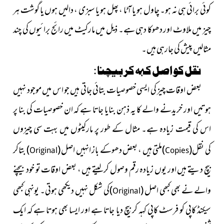
کوئی برائی ہی نہ ہو۔ چاول ہو یا آٹا ، پھل ہو یا سبزی ، دالیں ہوں یا گوشت ہر
چیز میں ملاوٹ اور دھوکا دہی ہے۔ ذیل میں مارکیٹ میں رائج برائیوں کی چند
مثالیں پیش کی جارہی ہیں۔
نقل کو اصل کہہ کر بیچنا :
بعض اوقات چیز کی ایسی خصوصیات بتائی جاتی ہیں جو اس میں موجود نہیں
ہوتیں اور خریدنے والے کا یہ ذہن بنایا جاتا ہے کہ ان خصوصیات کی بنا پر
اس کی قیمت زیادہ ہے۔ مثال کے طور پر مارکیٹوں میں بہت سی چیزوں
کی
نقل
(
)
ملتی ہیں ، بعض دھوکے باز انہیں اصل
(
)
بتاکر
Original
Copies
بیچ دیتے ہیں اور یوں زیادہ رقم وصول کرلیتے ہیں ، بعض اوقات تو خود بیچنے
والے نے بھی کبھی اصل
(
)
کی شکل
نہیں دیکھی ہوتی۔ یونہی کبھی
Original
سیکنڈ کاپی کو فرسٹ کاپی کہہ کر بیچ دیا جاتا ہے اور ایسا بھی ہوتا ہے کہ ایک