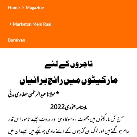
Home
Magazine
Marketon Mein Raaij
Buraiyan
تاجروں کے لئے
مارکیٹوں میں رائج برائیاں
*
مولانا عبد الرحمٰن عطاری مدنی
ماہنامہ جنوری2022
آج کل مارکیٹوں میں جھوٹ ، دھوکا دہی اور ملاوٹ جیسے ناسور اس قدر
عام ہوگئے ہیں اور لوگ ان گناہوں کے اتنے عادی ہوچکے ہیں جیسے ان میں