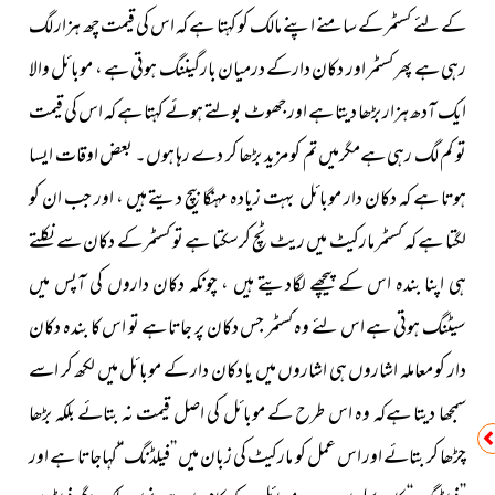
کے لئے کسٹمر کے سامنے اپنے مالک کو کہتا ہے کہ اس کی قیمت چھ ہزار لگ
رہی ہے پھر کسٹمر اور دکان دارکے درمیان بارگیننگ ہوتی ہے ، موبائل والا
ایک آدھ ہزار بڑھا دیتا ہے اور جھوٹ بولتے ہوئے کہتا ہے کہ اس کی قیمت
تو کم لگ رہی ہےمگرمیں تم کو مزید بڑھا کر دے رہا ہوں۔ بعض اوقات ایسا
ہوتا ہے کہ دکان دار موبائل بہت زیادہ مہنگا بیچ دیتے ہیں ، اور جب ان کو
لگتا ہے کہ کسٹمر مارکیٹ میں ریٹ ٹچ کرسکتا ہے تو کسٹمر کے دکان سے نکلتے
ہی اپنا بندہ اس کے پیچھے لگادیتے ہیں ، چونکہ دکان داروں کی آپس میں
سیٹنگ ہوتی ہے اس لئے وہ کسٹمر جس دکان پر جاتا ہے تو اس کا بندہ دکان
دار کو معاملہ اشاروں ہی اشاروں میں یا دکان دار کے موبائل میں لکھ کر اسے
سمجھا دیتا ہےکہ وہ اس طرح کے موبائل کی اصل قیمت نہ بتائے بلکہ بڑھا
چڑھا کر بتائے اور اس عمل کو مارکیٹ کی زبان میں ’’فیلڈنگ‘‘کہاجاتا ہے اور