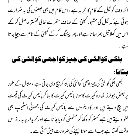
الحروف کو تیل کے کام کا تجربہ ہے ، اس کام میں بھی بعضوں کی یہ شرارت
ہوتی ہے کہ تیل کی مشہور کمپنی کے صاف ستھرے خالی کنستر حاصل کرکے
اس میں کھلا تیل بھرا جاتا ہےاورپھر پیکنگ کرکے کمپنی کے نام سے بیچا جاتا
ہے۔
ہلکی کوالٹی کی چیز کو اچھی کوالٹی کی
بتانا :
کبھی ہلکی کوالٹی کی چیز اچھی کوالٹی کی بتا کر بیچ دی جاتی ہے ، مثال کے طور
پر بعض جیولرز اٹھارہ کیرٹ کاسونا بائیس کیرٹ کا بتا کربائیس کیرٹ کی قیمت
میں بیچ دیتے ہیں اور کاریگروں سے بائیس کیرٹ کی جھوٹی اسٹیمپ بھی
لگوادیتے ہیں جسے کسٹمر کو دکھا کر مطمئن کردیا جاتا ہے اورخریدار پریہ راز اس
وقت کھلتا ہے جب اسے سونا بیچنے کی ضرورت پیش آتی ہے۔