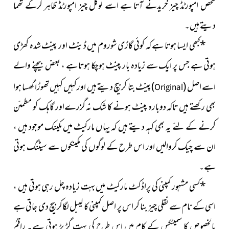
شخص امپورٹڈ چیز خریدنے آتا ہے اسے لوکل چیز امپورٹڈ ظاہر کرکے تھما
دیتے ہیں۔
*
کبھی ایسا ہوتا ہے کہ کوئی گاڑی شوروم میں ڈینٹ اور پینٹ شدہ کھڑی
ہوتی ہے جس پر ایک سے زیادہ بار پینٹ ہوچکا ہوتا ہے ، بعض بیچنے والے
اسے ا
صل
(
)
پینٹ
بتا کر بیچ دیتے ہیں اورکہیں کہیں تھوڑا گِھسا ہوا
Original
بھی رکھتے ہیں تاکہ دوبارہ پینٹ ہونے کا شک نہ گزرےاور گاہک کو مطمئن
کرنے کے لئے یہ بھی کہہ دیتے ہیں کہ یہاں مارکیٹ میں مکینک موجود ہیں ،
ان سے چیک کروالیں اور اس طرح کے لوگوں کی مکینکوں سے سیٹنگ ہوتی
ہے۔
*
کسی مشہور کمپنی کی پراڈکٹ مارکیٹ میں بہت زیادہ چل رہی ہوتی ہیں ،
اسی کے نام سے نقلی چیز بنا کر اس پر اصل کمپنی کا لیبل لگاکر بیچ دی جاتی ہے
بالخصوص کا سمیٹکس کے کام میں اس طرح کی بہت گڑ بڑ ہوتی ہے۔ راقمُ