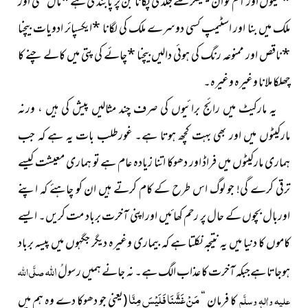
*
کیلوں اور آم کو ان کیمیکلز سے جلدی پکانا جن پر پابندی ہے
*
مال کسی اور
ملک میں بنا اور اسٹیمپ کسی دوسرے ملک کی لگانا
*
ایکسپائر ادویات بیچنا
*
ناقص اور ممنوعہ رنگ کی ہوئی دالیں بیچنا
*
چائے کی پتی میں کالے چنے کا
چھلکا ملانا وغیرہ وغیرہ۔
یہ مارکیٹ میں رائج برائیوں کی صرف چند مثالیں پیش کی ہیں ، ورنہ
مارکیٹوں میں اور بھی بہت کچھ ہوتا ہے۔ غورطلب بات یہ ہے کہ جب
ہماری مارکیٹوں میں فراڈ اور دھوکا اتنا زیادہ عام ہے تو ہماری معیشت کیسے
ترقی کرے گی! جو لوگ اس طرح کے کام کرتے ہیں ان کو چاہئے کہ اپنے
اوربال بچوں کے حال پر رحم کھائیں اور اپنی آخرت برباد مت کریں۔ ایسے
کاموں کا دنیا میں یہ نتیجہ نکلتا ہے کہ بیماری وغیرہ دیگر جگہوں میں پیسہ برباد
اللہ
ہوجاتا ہےجبکہ آخرت کا عذاب الگ ہے۔ نہ جانے ہمیں رسولُ
صلَّی اللہ
مَنْ غَشَّنَا فَلَیْسَ مِنَّا
علیہ واٰلہٖ وسلَّم
کا فرمان “
(یعنی جو دھوکا دے وہ ہم میں