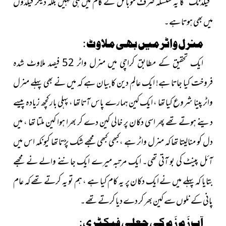
’’فیلڈنگ‘‘ کا یہ سلسلہ صرف موبائل کے کام میں ہی نہیں بلکہ دیگر فیلڈوں
میں بھی ہوتا ہے۔
منرل واٹر میں بھی ملاوٹ :
ایک تحقیق کے مطابق کراچی میں منرل واٹر 52 فیصد ملاوٹ شدہ
فروخت کیا جاتا ہے! ایک عالمِ دین کا بیان ہے کہ میں نے بھی پہلے منرل
واٹر پینا شروع کیا تھا ، ایک کین ہمارے پاس آتا تھا ، پہلی بار کچھ زیادہ پیسے
دینے ہوتے تھے پھر اسی دکان پر خالی کین دے کر بھرا ہوا کین ملتا تھا ، میں
دل کو منالیتا تھا کہ منرل واٹر ہے ، کبھی کبھی مجھے شک پڑتا تھا کیونکہ اس میں
آئل پینٹ کی بو آتی تھی۔ ایک مرتبہ میرے ایک جاننے والے
نے مجھے
بتایا کہ پہلے میں نے ایک دکان پر یہ کام کیا ہے ، ہم تو یہ کرتے تھے کہ عام
پانی کے نلوں سے کین بھر کر دے دیا کرتے تھے۔
آبِ زَم زَم کی جعلی فیکٹری :