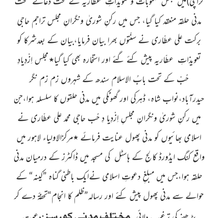
کراچی)
میں مجلس مکتوبات و
تعویذاتِ عطّاریہ کے تحت دعائے صحت
مدنی حلقہ منعقد کیا گیا،
جس میں
رکنِ شوریٰ ونگرانِ مجلس تراجم
حاجی
برکت علی عطّاری
نے سنّتوں
بھرا بیان فرمایا،بیان کے بعدشرکا کو
تعویذاتِ عطّاریہ پیش کئے
گئے اور استخارہ بھی کیا گیا
٭
مجلس اِزْدِیادِ
حُبْ کے تحت بابُ الاسلام
سندھ کے شہروں زم زم نگر
حیدرآباد،نواب شاہ، ڈہرکی اور گھوٹکی میں مدنی حلقوں کا سلسلہ ہوا،جن
میں رکنِ شوریٰ ونگرانِ مجلسِ
اِزْدِیا دِ حُب
حاجی محمد علی عطّاری
نے
اسلامی بھائیوں کو مدنی پھول
عنایت فرمائے
٭
مرکزالاولیاء لاہور میں
واقع کنگ ایڈورڈ کالج کے ہاسٹل کی مسجد میں ڈاکٹرز کے درمیان مدنی
حلقہ ہوا،جس میں مبلغِ دعوتِ اسلامی نےایک باطنی گناہ ”کینہ“ کے
حوالے سے مدنی پھول پیش کئے اور رسالہ”ظلم کا انجام“تحفۃً دے کر
مختلف مدنی کورسز
:
پڑھنے کی ترغیب دلائی۔
دعوتِ