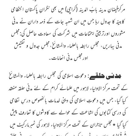
مرکزفیضانِ مدینہ بابُ المدینہ
(کراچی)
میں بھی نگرانِ پاکستان انتظامی
کابینہ کا جدول رہا جس میں ان شعبہ جات کے ذمہ داران نے مدنی
مشوروں اورتربیتی اجتماعات میں شرکت کی سعادت حاصل کی:
مجلس
مدنی بہاریں،
مجلسِ رابطہ بالعلماء والمشائخ،مجلسِ جدول و تفتیش
اورمجلس مدنی انعامات
۔
مدنی حلقے
:
دعوتِ اسلامی کی مجلس رابطہ بالعلماء والمشائخ
کے تحت
مرکز الاولیاء لاہور میں علمائے کرام کے لئے مدنی حلقہ منعقد
کیا گیا،
جس میں دعوتِ اسلامی کی دینی خدمات بالخصوص درسِ نظامی
کی درسی کتابوں کی اشاعت کے حوالے سے کاوشوں کا تعارف پیش
کیا گیا
٭
مجلس تاجران کے تحت مرکز الاولیاء لاہور کی ٹمبرمارکیٹ
میں