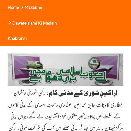
Home
Magazine
Dawateislami Ki Madain
Khabraiyn
اراکینِ شوریٰ کے مدنی کام
:
رکنِ شوریٰ ونگرانِ
عطّاری کابینات حاجی محمد امین عطّاری دعوتِ اسلامی کے مدنی کاموں
کے
سلسلے میں پشاور
(خیبر پختون خواہ)
تشریف لے گئے،جہاں مدنی
مرکز
فیضانِ مدینہ میں بعدِ فجر مدنی حلقے میں آپ کی شرکت ہوئی۔ رکنِ