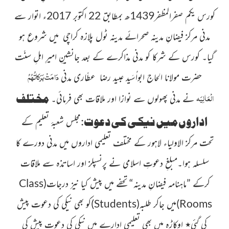
کورس يکم صفرالمظفر1439ھ بمطابق 22 اکتوبر 2017ء اتوار سے
مدنی مركز فيضانِ مدينہ صحرائے
مدينہ ٹول پلازہ کراچی ميں شروع ہو
گيا۔ کورس کے شرکا کو مدنی مذاکرے کے بعد
جانشینِ امیرِ اہلِ سنّت
دَامَتْ بَرَکاتُہُمُ
حضرت مولانا الحاج ابواُسَید عبید رضا عطّاری مدنی
الْعَالِیَہ
مختلف
نے مدنی پھولوں سے نوازا اور ملاقات بھی فرمائی۔
اداروں میں نیکی کی دعوت
:
مجلس شعبۂ تعلیم کے
تحت مرکز الاولیاء لاہور
کے مختلف تعلیمی اداروں میں مدنی دورے کا
سلسلہ ہوا۔مبلغِ دعوتِ اسلامی نے پرنسپلز اور اساتذہ سے ملاقات
کرکے
”ماہنامہ فیضانِ مدینہ“
تحفے میں پیش کیا نیز درجات
(
Class
Rooms
)
میں
جاکر طلبہ
(
Students
)
کو بھی نیکی
کی دعوت پیش
کی گئی
٭
اوکاڑہ میں بھی تعلیمی ادارے میں نیکی کی دعوت پیش کی