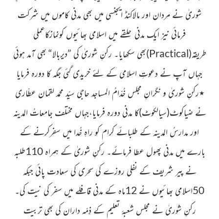
شوریٰ نے مردان اور مالاکنڈ ایجنسی میں بھی مدنی کاموں میں شرکت
فرمائی نیز ایک مدنی حلقے میں اسلامی بھائیوں کونمازکاعملی
طریقہ
(
Practical
)
بھی سکھایا۔ رکنِ شوریٰ کی ”دیربالا“ بھی آمد ہوئی
جہاں آپ نے دعوتِ اسلامی کے لئے خریدی گئی جگہ کا دورہ
فرمایا
٭
رکنِ شوریٰ و نگرانِ مجلس خُدّامُ المساجد
حاجی سیّد محمد لقمان عطّاری
نے ضیاکوٹ
(سیالکوٹ)
کا مدنی دورہ فرمایا،جہاں مختلف
جامعاتُ المدینہ
اور مدارسُ المدینہ کے طلبائے کرام کو راہِ خُدا
میں سفرکرنے کے
بارے میں مدنی پھول عطا فرمائے۔ رکنِ شوریٰ
کے ہمراہ 110طلبہ
نے پیر شریف کے نفلی روزے کی سحری کی سعادت پائی جبکہ
50اسلامی بھائیوں نے 12ماہ کے مدنی قافلے
میں سفر کی نیت کی۔
رکنِ شوریٰ نے مجلس شعبۂ تعلیم کے ذِمّہ داران
کی بھی تربیت