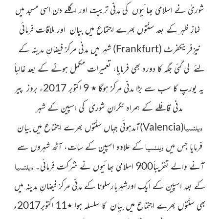
شوریٰ نے اسلامی بھائیوں کی مدنی تربیت اور اگلے دن اسی مسجد میں
نمازِ ظہر کے بعد سنّتوں بھرے اجتماع میں بیان اور ملاقات فرمائی
نیز
فرینکفرٹ
(
Frankfurt
)
شہر میں مدنی مرکز فیضانِ مدینہ کے
لئے لی گئی جگہ کا دورہ بھی فرمایا، تعمیرات مکمل ہونے کے بعد غالباً
یہ یورپ کا سب سے بڑا مدنی مرکز ہوگا
٭ 9 اکتوبر 2017ء بروز پیر
مدنی قافلے کے ہمراہ نگرانِ شوریٰ کی اسپین کے شہر
ویلنسیا
(
Valencia
)
آمدہوئی جہاں سنّتوں بھرے اجتماع میں بیان
ویلنسیا
فرمایا جس میں
کے علاوہ اسپین کے سات، آٹھ شہروں سے
ویلنسیا
آنے والے تقریباً900 اسلامی بھائیوں نے شرکت فرمائی۔
کے بعد اسپین کے ایک اورشہربارسلونا کے مدنی مرکز فیضانِ مدینہ میں
بھی سنّتوں بھرے اجتماع میں بیان کا سلسلہ ہوا ٭11 اکتوبر2017ء