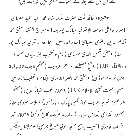
کئے ان میں سے چند کے اسمائے گرامی پیشِ خدمت ہیں:
٭شہزادۂ حافظِ ملّت حضرت علّامہ شاہ محمد عبدالحفیظ مصباحی
(سربراہِ اعلیٰ الجامعۃ الاشرفیہ مبارک پور ہند)
٭سراج الفقہاءمفتی محمد
نظام الدین رضوی مصباحی
(صدر المدرّسین، الجامعۃ الاشرفیہ مبارک پور
ہند)
٭مفتی شمس الھدی مصباحی
(امام و خطیب کنزالایمان مسجد و
الزاویۃ التیجانیۃ
دارالافتاء
U.K
.
)
٭شیخ مصطفےٰ ابراہیم عردیب
(مہتمم
الام
،خرطوم سوڈان)
٭مفتی محمد انصر القادری
(امام و خطیب ٹالر لین
مسجد جمعیت تبلیغ الاسلام
U.K
.
)
٭مولانا نجیب ضیاءُ الدّین
(مہتمم
دارالعلوم خواجہ غریب نواز گلین پارک ، ماریشس)
٭علّامہ مولوی مفاز
عروسیۃُ القادریہ
منصور نضاری
(مدرس
عربک کالج کولمبو)
٭مولانا محمد
اشرف قادری
(خطیب جامع مسجد صوفیا میونخ جرمنی)
٭مولانا پروفیسر