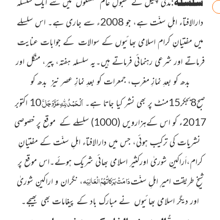
سلسلہ
:
مدنی چینل کے مقبولِ عام
سلسلوں میں سے ایک سلسلہ
دارالافتاء اہلِ سنّت ہے، جو 2008ء
سے جاری ہے۔ اس سلسلے
میں مفتیانِ کرام اسلامی بھائیوں کے سوالات کے جوابات عنایت
فرماتے اور شرعی رہنمائی فرماتے ہیں۔یہ سلسلہ
ہفتہ، پیر، منگل اور
بدھ کو بعدِ نمازِ مغرب، جمعرات کو بعدِ نمازِ عصر نیز بدھ کو
عَزَّوَجَلَّ
اَلْحَمْدُ
لِلّٰہِ
صبح8بجکر15منٹ پر بھی نشر کیا جاتا
ہے۔
10 اکتوبر
2017ء کو اس کےہزارویں
(1000)
سلسلے کے موقع پر
خصوصی
نشریات کی ترکیب ہوئی، جس میں
دارالافتاء اہلِ سنّت کے
مفتیانِ
کرام،اَراکینِ شوریٰ اورکثیر
اسلامی بھائی شریک ہوئے۔اس موقع پر
دَامَتْ بَرَکاتُہُمُ الْعَالِیَہ
شیخِ طریقت امیرِ اہلِ سنّت
، نگران و اراکینِ شوریٰ
اور دیگر اسلامی بھائیوں
نے مبارک باد کے پیغامات بھی بھیجے۔