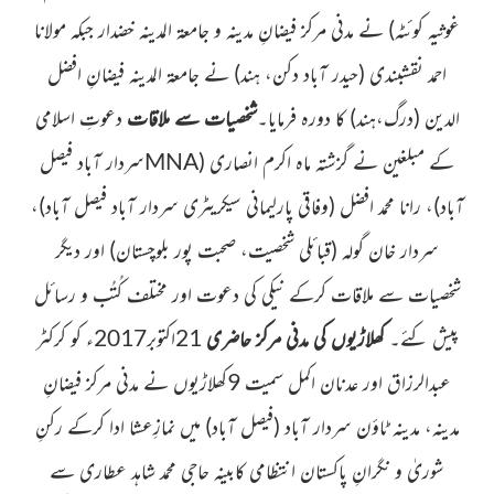
غوثیہ کوئٹہ)
نے مدنی مرکز فیضانِ مدینہ و جامعۃ المدینہ خضدار جبکہ مولانا
احمد نقشبندی
(حیدر آباد دکن، ہند)
نے جامعۃ المدینہ فیضانِ افضل
الدین
(درگ،ہند)
کا دورہ فرمایا۔
شخصیات سے ملاقات
دعوتِ اسلامی
کے مبلغین نے گزشتہ ماہ اکرم انصاری
(
MNA
سردار آباد فیصل
آباد)
، رانا
محمد افضل
(وفاقی پارلیمانی سیکریٹری
سردار آباد فیصل آباد)
،
سردار خان گولہ
(قبائلی
شخصیت، صحبت پور بلوچستان)
اور دیگر
شخصیات سے ملاقات کرکے نیکی کی دعوت اور مختلف کُتُب و رسائل
پیش کئے۔
کھلاڑیوں کی مدنی مرکز حاضری
21اکتوبر2017ء کو کرکٹر
عبدالرزاق اور عدنان اکمل سمیت 9کھلاڑیوں نے مدنی مرکز فیضانِ
مدینہ، مدینہ ٹاؤن سردار آباد
(فیصل آباد)
میں نمازِعشا ادا کرکے رکنِ
شوریٰ و نگرانِ پاکستان انتظامی کابینہ حاجی محمد شاہد عطاری سے