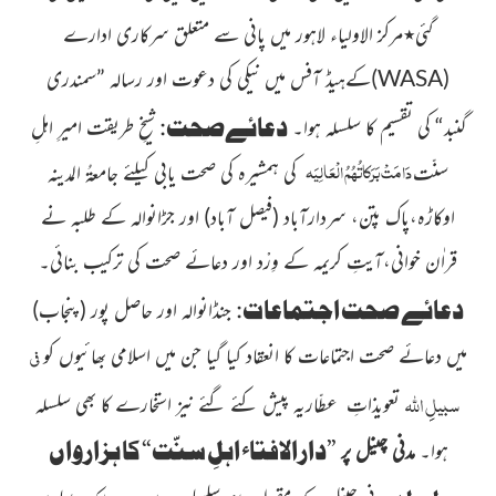
گئی
٭
مرکز الاولیاء
لاہور میں پانی سے متعلق سرکاری ادارے
(
WASA
)
کےہیڈ آفس میں نیکی کی دعوت اور رسالہ ”سمندری
دعائےصحت
:
گنبد“ کی تقسیم کا
سلسلہ ہوا۔
شیخِ طریقت امیرِ اہلِ
دَامَتْ بَرَکاتُہُمُ الْعَالِیَہ
سنّت
کی
ہمشیرہ کی صحت یابی کیلئے جامعۃُ المدینہ
اوکاڑہ،پاک پتن، سردارآباد
(فیصل آباد)
اور جڑانوالہ کے طلبہ نے
قراٰن خوانی،آیتِ کریمہ کے وِرْد اور دعائے
صحت کی ترکیب بنائی۔
دعائے صحت اجتماعات
:
جنڈانوالہ اور حاصل پور
(پنجاب)
فی
میں دعائے صحت اجتماعات کا انعقاد
کیا گیا جن میں اسلامی بھائیوں کو
سبیلِِ
اللہ
تعویذاتِ عطّاریہ پیش کئے گئے نیز استخارے کا بھی سلسلہ
”دارالافتاء اہلِ سنّت“ کا ہزارواں
ہوا۔
مدنی چینل پر