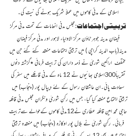
اسلامی کے مدنی کاموں میں عملاً شریک ہونے کی نیت کی۔
تربیتی اجتماعات
:
مجلس
مدنی انعامات کے تحت مدنی مرکز
فیضانِ مدینہ جوہر ٹاؤن مرکز الاولیاء
لاہور اور مدنی مرکز فیضانِ
مدینہ
(باب المدینہ کراچی )
میں تربیتی اجتماعات
منعقد کئے گئے جن
میں
مختلف اراکینِ شوریٰ نے ذمہ داران کی تربیت فرمائی
٭
گزشتہ
دنوں
تقریباً300اسلامی بھائیوں نے 12 ماہ کے مدنی قافلے میں
سفر کی
سعادت پائی۔ان عاشقانِ رسول کے لئے دیپال پور
(پنجاب)
میں
تربیتی اجتماع منعقد کیا گیا، جس میں رکنِ شوریٰ ونگرانِ مجلس مدنی قافلہ
حاجی محمد امین قافلہ عطّاری
نے12مدنی کاموں کے
حوالے سےتربیت
فرمائی۔ رکنِ شوریٰ نے بلال پور اوکاڑہ
(پنجاب)
میں منعقدہ تربیتی
اجتماع میں بھی 12 ماہ کے مدنی قافلے کے مسافر عاشقانِ رسول کی