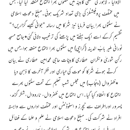
الاولیا ء لاہور
کی حنفی کابینہ میں سنّتوں بھرا اجتماع منعقد
کیا گیا، جس
میں مختلف پروفیشنلز کی بڑی تعداد شریک ہوئی۔مبلغِ دعوتِ اسلامی
نے سنّتوں بھرا بیان فرمایا نیز شُرَکا میں رسالہ ”جوانی کیسے گزاریں؟“
تقسیم کرکے اسے ایک ہفتے میں پڑھنے کی ترغیب دلائی گئی٭جامع مسجد
نورانی ملیر بابُ المدینہ
(کراچی)
میں
سنّتوں بھرا اجتماع منعقد ہوا،جس میں
رکنِ شوریٰ ونگرانِ عطّاری
کابینات حاجی محمدامین عطّاری نے بیان
کرتے ہوئے شُرَکا کو موت کی تیاری اور فکرِ آخرت کا ذہن دیا
٭ظفروال
(پنجاب)
میں مجلس شعبۂ تعلیم کے تحت سنّتوں بھرے
اجتماع کا انعقاد کیا گیا۔اس اجتماع میں ظفروال، نارووال،شکر گڑھ،
پسرور اوراطراف سے ٹیچرز و اسٹوڈنٹس اور مختلف اداروں سے وابستہ
افراد نے شرکت کی۔ مبلغِ دعوتِ اسلامی نے علم و علما کے فضائل
بیان فرمائے اور اجتماع میں شریک اسلامی بھائیوں نے دعوتِ