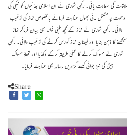
ملاقات کی سعادت پائی۔ رکنِ شوریٰ نے ان اسلامی بھائیوں کو نیکی کی
دعوت پر مشتمل مدنی پھول عنایت فرمائے بالخصوص نماز کی ترغیب
دلائی۔ رکنِ شوریٰ نے نماز کے کچھ طِبّی فوائد بھی بیان فرماکر نماز
سیکھنے کا ذہن بنایا اور فیضانِ نماز کورس کرنے کی ترغیب دلائی۔ رکنِ
شوریٰ نے مسواک کرنے کا عملی طریقہ کرکے دکھایا اور تحفۃً مسواک
پیش کی نیز جوانی کیسے گزاریں رسالہ بھی عنایت فرمایا۔
Share