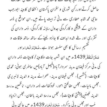
حاصل کرتےاوررکنِ شوریٰ و نگرانِ پاکستان انتظامی کابینہ ابورجب
حاجی محمد شاہد عطاری سے مدنی تربیت پاتے ہیں۔ان مواقع پر ذمہ
داران کے پیشگی و کارکردگی جدول،ماہانہ کارکردگی، ذمہ داران کی
تقرری اور طے شدہ اہداف کا جائزہ لینےکے ساتھ
ساتھ ملاقات و
مُحَرَّمُ الْحَرام
تقسیمِ رسائل کا بھی سلسلہ ہوتا ہے۔
اور
صَفَرُالْمُظَفَّر
1439ھ میں ان شعبہ جات وکابینہ/ کابینات ذمّہ داران
کی مدنی مرکز فیضانِ مدینہ سردارآباد
(فیصل آباد)
میں
حاضری ہوئی: محمدی
کابینات،
(کشمیر)
، مجلس فیضانِ مدینہ، صحرائے مدینہ و المدینہ لائبریری
،مجلسِ مالیات،مجلس حفاظتی امور،
خودکفالت ذمہ داران، ناظمین مدرسۃ
المدینہ للبنین
(چشتی کابینات)
،
مجلس مدرسۃ المدینہ بالغان،مجلس اِزدِیادِ
مُحَرَّمُ الْحَرام
حُب اورمجلس مدنی مذاکرہ۔
1439ھ میں عالمی مدنی