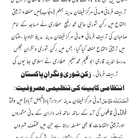
تربیت فرمائی
٭
مدنی مرکز فیضانِ مدینہ جہلم
(پنجاب)
میں منعقدہ تربیتی
اجتماع میں رکنِ شوریٰ
حاجی محمد رفیع
عطّاری
نے مساجد کے امام
صاحبان کی تربیت
فرمائی
٭
مدنی مرکز فیضانِ مدینہ مدینۃُ الاولیا ءملتان
میں تربیتی اجتماع منعقد کیا گیا، جس میں رکنِ شوریٰ ونگرانِ مجلس
مدرسۃُ المدینہ
قاری ابو کلیم محمدسلیم عطّاری
نے اسلامی بھائیوں کی
رُکنِ شوریٰ و نگرانِ پاکستان
تربیت فرمائی۔
انتظامی کابینہ کی تنظیمی مصروفیت
:
اَلْحَمْدُلِلّٰہ
عَزَّوَجَل
!مدنی مرکز فیضانِ مدینہ سردارآباد
(فیصل آباد)
میں وقتاً
فوقتاًمدنی قافلوں کی آمد کے ساتھ ساتھ ذمہ داران کے مدنی مشوروں
اورتربیتی اجتماعات کا بھی سلسلہ رہتا ہے جن میں مختلف شہروں
،ڈویژنوں اورشعبہ جات کے عاشقانِ رسول شرکت کی سعادت