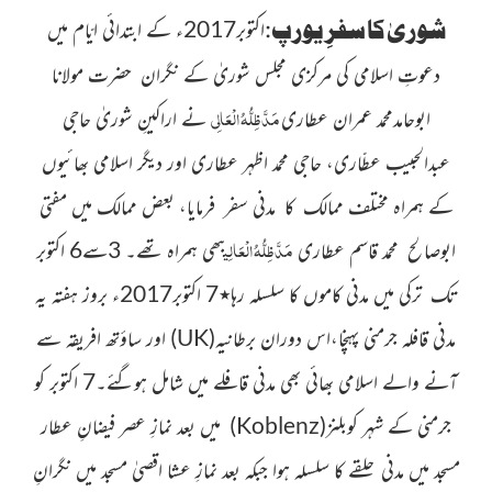
شوریٰ کا سفرِِ یورپ
:
اکتوبر2017ء کے ابتدائی ایّام میں
دعوتِ اسلامی کی مرکزی مجلس شوریٰ کے نگران حضرت مولانا
مَدَّظِلُّہُ الْعَالِی
ابوحامدمحمد عمران عطاری
نے اراکینِ شوریٰ حاجی
عبدالحبیب
عطّاری، حاجی محمد اظہر عطاری اور دیگر اسلامی بھائیوں
کے ہمراہ مختلف ممالک کا مدنی سفر فرمایا، بعض ممالک میں مفتی
مَدَّظِلُّہُ الْعَالِی
ابوصالح محمد قاسم عطاری
بھی ہمراہ تھے۔ 3سے6 اکتوبر
تک ترکی میں مدنی کاموں کا سلسلہ رہا٭7 اکتوبر2017ء بروز ہفتہ یہ
مدنی قافلہ جرمنی پہنچا،اس دوران برطانیہ
(
UK
)
اور ساؤتھ افریقہ سے
آنے والے اسلامی بھائی بھی مدنی قافلے میں شامل ہوگئے۔7 اکتوبر کو
جرمنی کے شہر کوبلنز
(
Koblenz
)
میں بعد نمازِ عصر فیضانِ عطار
مسجد میں مدنی حلقے کا سلسلہ ہوا جبکہ بعد نمازِ عشا اقصیٰ مسجد
میں نگرانِ