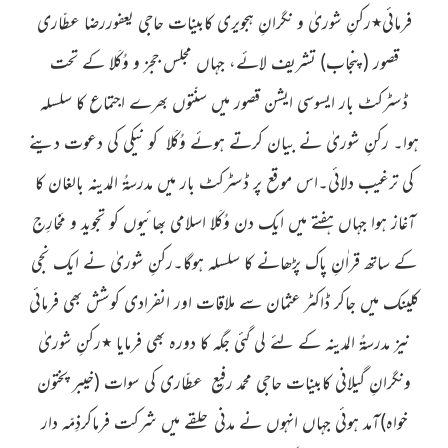
فرمائی
٭رکنِ شوریٰ و نگرانِ ہجویری کابینات حاجی
یعفوررضا عطّاری
قصور
(پنجاب)
تشریف لائے، جہاں مجلس ججز و وُکَلا کے تحت
ڈسٹرکٹ بار ایسوسی ایشن قصور میں سنّتوں بھرے اجتماع کا سلسلہ
ہوا۔ رکنِ شوریٰ نے بیان کرتے ہوئے وُکَلا کو نیکی کی دعوت دینے
کی ترغیب دلائی۔اس موقع پر ڈسٹرکٹ بار میں مدرسۃُ المدینہ بالغان کا
آغاز ہوا جہاں ہفتے میں ایک دن وُکَلا اسلامی بھائیوں کو تجوید و مَخارِج
کے ساتھ قراٰنِ پاک پڑھانے کا سلسلہ ہوگا۔رکنِ شوریٰ نے ایک نجی
کلینک میں جاکر ڈاکٹر عثمان سے ملاقات اور انفرادی کوشش بھی فرمائی
نیز مدرسۃُ المدینہ کے لئے لی گئی جگہ کا دورہ بھی فرمایا ٭رکنِ شوریٰ
ونگرانِ گیلانی کابینات حاجی محمد رفیع عطّاری کی سوات
(خیبر پختون
خواہ)
آمد ہوئی جہاں انہوں نے مدنی حلقے میں شرکت فرماکرذِمّہ
دار