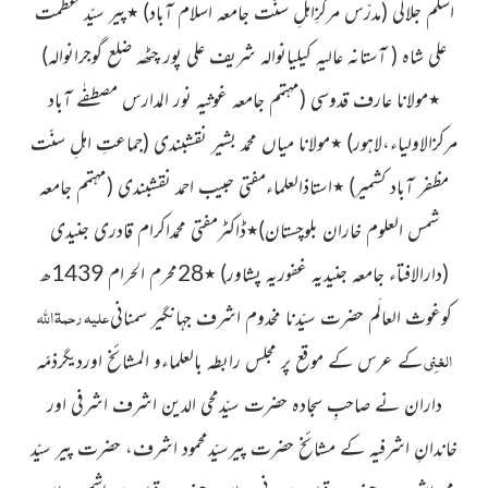
اسلم جلالی
(مدرّس مرکزِاہلِ سنّت جامعہ اسلام آباد)
٭پیر سیّد عظمت
علی شاہ
( آستانہ عالیہ کیلیانوالہ شریف علی پور چٹھہ ضلع گوجرانوالہ)
٭مولانا عارف قدوسی
(مہتمم جامعہ غوثیہ نور المدارس مصطفٰے آباد
مرکزالاولیاء،لاہور)
٭مولانا میاں محمد بشیر نقشبندی
(جماعتِ اہلِ سنّت
مظفر آباد کشمیر)
٭استاذالعلماءمفتی حبیب احمد نقشبندی
(مہتمم جامعہ
شمس العلوم خاران بلوچستان)
٭ڈاکٹرمفتی محمداکرام
قادری جنیدی
(دارالافتاء جامعہ جنیدیہ غفوریہ پشاور)
٭28محرم الحرام 1439ھ
علیہ رحمۃ اللہ
کوغوث العالَم حضرت سیّدنا مخدوم اشرف جہانگیر سمنانی
الغنِی
کے عرس کے موقع پر مجلس رابطہ بالعلماءو المشائخ اوردیگرذمّہ
داران نے صاحبِ سجادہ حضرت سیّدمحی الدین اشرف اشرفی اور
خاندانِ
اشرفیہ کے مشائخ حضرت پیرسیّدمحمود اشرف، حضرت پیر سیّد