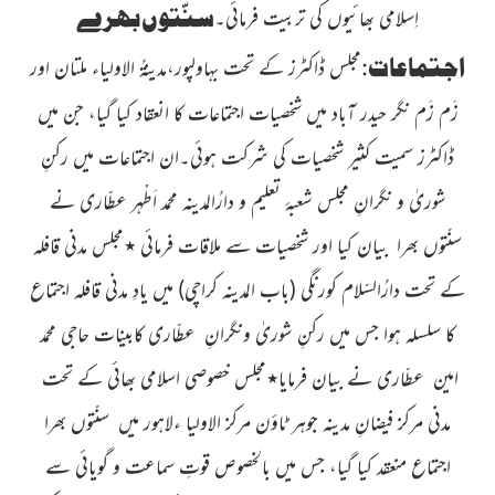
سنّتوں بھرے
اِسلامی بھائیوں کی تربیت فرمائی۔
اجتماعات
:
مجلس ڈاکٹرز کے تحت بہاولپور،مدینۃُ الاولیاء
ملتان اور
زَم زَم نگر حیدر آباد میں شخصیات اجتماعات کا انعقاد کیا گیا،
جن میں
ڈاکٹرز سمیت کثیر شخصیات کی شرکت ہوئی۔ان اجتماعات میں رکنِ
شوریٰ
و نگرانِ مجلس شعبۂ تعلیم و دارُالمدینہ
محمد اَطْہر عطّاری
نے
سنّتوں بھرا بیان کیا اور شخصیات سے ملاقات فرمائی
٭
مجلس مدنی قافلہ
کے تحت دارُالسّلام کورنگی
(باب المدینہ کراچی)
میں یادِ مدنی قافلہ اجتماع
کا سلسلہ ہوا جس میں رکنِ شوریٰ ونگرانِ عطّاری کابینات
حاجی محمد
امین عطّاری
نے بیان فرمایا
٭
مجلس خصوصی اسلامی بھائی کے تحت
مدنی مرکز فیضانِ مدینہ جوہر ٹاؤن مرکز الاولیا ءلاہور میں سنّتوں بھرا
اجتماع منعقد کیا گیا، جس میں بالخصوص قوتِ سماعت و
گویائی سے