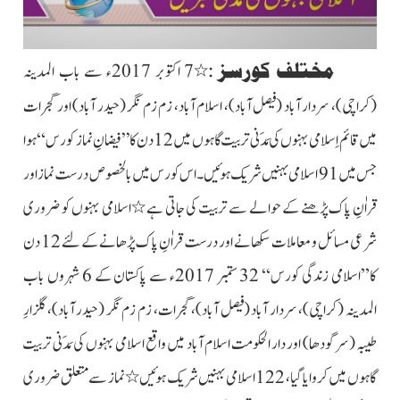
مختلف کورسز
:
٭7 اکتوبر 2017ء سے باب المدینہ
(کراچی)،
سردار آباد (فیصل آباد)، اسلام آباد، زم زم نگر (حیدر آباد) اور گجرات
میں قائم اِسلامی بہنوں کی مَدَنی تربیت گاہوں میں 12 دن کا ”فیضانِ نماز کورس‘‘ ہوا
جس میں 91 اسلامی بہنیں شریک ہوئیں۔ اس کورس میں بالخصوص درست نماز اور
قراٰنِ پاک پڑھنے کے حوالے سے تربیت کی جاتی ہے ٭اسلامی بہنوں کو ضروری
شرعی مسائل و معاملات سکھانے اور درست قراٰنِ پاک پڑھانے کے لئے 12 دن
کا’’اسلامی زندگی کورس‘‘ 32 ستمبر 2017ء سے پاکستان کے 6
شہروں باب
المدینہ (کراچی)، سردار آباد (فیصل آباد)، گجرات، زم زم نگر
(حیدر آباد)، گلزارِ
طیبہ (سرگودھا) اور دار الحکومت اسلام آباد میں واقع اسلامی بہنوں کی مَدَنی تربیت
گاہوں میں کروایا گیا، 122 اسلامی بہنیں شریک ہوئیں٭نماز سے متعلق ضروری