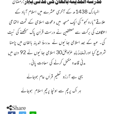
مدرسۃُ المدینہ بالغان کی مدنی بہار
:
رمضانُ
المبارک
1438ھ کے آخری عشرے میں
اسلام آباد
کے
علاقے”بارہ کہو“ کی ایک مسجد میں دعوتِ اسلامی کے تحت اجتماعی
اعتکاف کی برکت سے معتکفین نے درست قراٰنِ پاک سیکھنے کی نیت
کی۔ عید کے بعد اسلامی بھائیوں نے مدرسۃُ المدینہ
بالغان میں پڑھنا
اَلْحَمْدُ لِلّٰہِ
عَزَّوَجَلَّ
شروع کیا اور
30
اسلامی بھائیوں
نے 92 دن میں
مدنی قاعدہ مکمل کرنے کی سعادت پائی۔
یہی ہے آرزو تعلیمِ قراٰں عام ہوجائے
ہر اک پرچم سے اونچا پرچمِ اسلام ہوجائے
Share