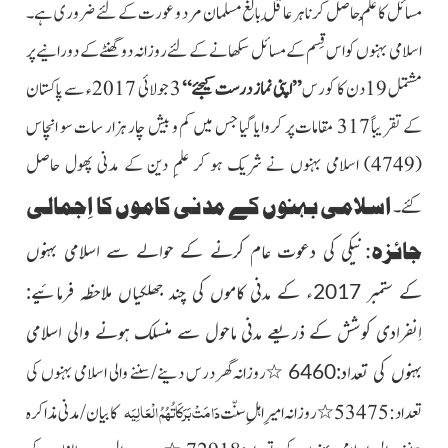
مسائل کا عِلْم حاصل کرنا ہر عاقِل بالغ مسلمان مرد و عورت کے لئے ضروری ہے۔
اسلامی بہنوں کو اس قِسم کے مسائل سکھانے کے لئے روزانہ دو گھنٹے کے دورانیے پر
مشتمل 19دن کا کورس
”اپنی نماز درست کیجئے“
3 جولائی 2017ء سے پاکستان
کے تقریباً 317 مقامات پر کروایا گیا جس میں کم و بیش چار ہزار سات سو انچاس
(4749) اسلامی بہنوں نے شریک ہو کر علمِ دین کے مدنی پھول حاصل
اسلامی بہنوں کے مدنی کاموں کا اِجمالی
کئے۔
جائزہ
:
نیکی کی دعوت عام کرنے کے حوالے سے اسلامی بہنوں
کے ستمبر 2017ء کے مدنی کاموں کی چند جھلکیاں ملاحظہ فرمائیے:
اِنفرادی کوشش کے ذریعے مدنی ماحول سے منسلک ہونے والی اسلامی
بہنوں کی تعداد:6460
٭روزانہ گھر درس دینے/سننے والی اسلامی بہنوں کی
دَامَتْ بَرَکَاتُہُمُ الْعَالِیَہ
تعداد: 53475
٭روزانہ امیرِ اہلِ سنّت
کا بیان/مدنی مذاکرہ