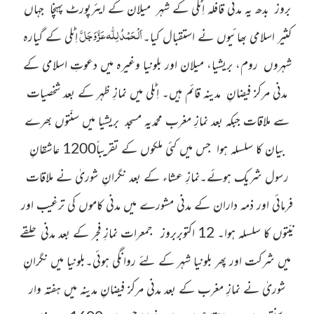
بروز بدھ یہ مدنی قافلہ اِٹلی کے شہر میلان کے ایئرپورٹ پہنچا جہاں
اَلْحَمْدُ
لِلّٰہ
عَزَّ وَجَلَّ
کثیر اسلامی بھائیوں نے استقبال کیا۔
اِٹلی کے گیارہ
شہروں روم، بریشیا، میلان اور بلونیا وغیرہ میں دعوتِ اسلامی کے
مدنی مرکز فیضانِ مدینہ قائم ہیں۔ اِٹلی میں نمازِ ظہر کے بعد شخصیات
سے ملاقات جبکہ بعد نمازِ مغرب محمدیہ مسجد بریشیا میں سنّتوں بھرے
بیان کا سلسلہ ہوا جس میں کئی ملکوں کے تقریباً1200 عاشقانِ
رسول شریک ہوئے۔نمازِ عشاء کے بعد نگرانِ شوریٰ نے ملاقات
فرمائی اور ذمہ داران کے مدنی مشورے میں مدنی کاموں کی ترغیب اور
نیّتوں کا سلسلہ ہوا۔ 12 اکتوبربروز جمعرات نمازِ فجر کے بعد مدنی حلقے
میں شرکت اور پھر بلونیا شہر کے لئے روانگی ہوئی۔بلونیا میں نگرانِ
شوریٰ نے نمازِ مغرب کے بعد مدنی مرکز فیضانِ مدینہ میں ہفتہ وار