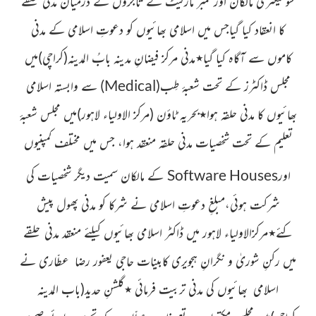
شُو فیکٹری مالکان اور ٹمبر مارکیٹ کے تاجروں کے درمیان مدنی حلقے
کا انعقاد کیا گیاجس میں اسلامی بھائیوں کو دعوتِ اسلامی کے مدنی
کاموں سے آگاہ کیا گیا
٭
مدنی مرکز فیضانِ مدینہ بابُ المدینہ
(کراچی)
میں
مجلس ڈاکٹرز کے تحت شعبۂ طِب
(
Medical
)
سے وابستہ اسلامی
بھائیوں کا مدنی حلقہ ہوا
٭
بحریہ ٹاؤن
(مرکز الاولیاء لاہور)
میں مجلس شعبۂ
تعلیم کے تحت شخصیات مدنی حلقہ منعقد
ہوا،
جس میں مختلف کمپنیوں
اور
Software Houses
کے مالکان سمیت
دیگر شخصیات کی
شرکت ہوئی،مبلغِ دعوتِ اسلامی نے شرکا کو
مدنی پھول پیش
کئے
٭
مرکزالاولیاء لاہور میں ڈاکٹر اسلامی بھائیوں
کیلئے منعقد مدنی حلقے
میں رکنِ شوریٰ و نگرانِ ہجویری کابینات
حاجی یعفور رضا عطّاری
نے
اسلامی بھائیوں کی مدنی
تربیت فرمائی
٭
گلشنِ حدید
(باب المدینہ