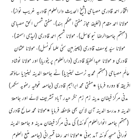
افتخار احمد قادری مصباحی
(شیخ الحدیث دارالعلوم قادریہ غریب نواز)
،
مولانا احمد مقدم
(خلیفۂ مجاز مفتیِ اعظم ہند)
، مفتی شمس الحق مصباحی
(مہتمم جامعۃالرضا
نیو کاسل)
، مولانا شمیم احمد قادری
(لیڈی اسمتھ)
،
مولانا سیّد یوسف قادری
(چیئرمین سنّی علما کونسل)
، مولانا عثمان
قادری و مولانا عبدالحفیظ قادری
(دارالعلوم پریٹوریا)
اور مولانا نوشاد
عالَم مصباحی
(مہتمم محمدیہ ٹرسٹ لینیزیا)
نے جامعۃ
المدینہ
لینیزیا ساؤتھ
افریقہ کا دورہ فرمایا ٭مفتی محمد ابراہیم قادری
(جامعہ غوثیہ رضویہ سکھر)
مدنی مرکز فیضانِ مدینہ زم زم نگر حیدر آباد تشریف لائے اور جامعۃ
المدینہ و مدرسۃ المدینہ آن لائن بھی ملاحظہ فرمایا ٭مولانا محمد صالح قادری
(مہتمم جامعہ انوارالعلوم کوئٹہ)
کی مدنی مرکز فیضانِ مدینہ و جامعۃ المدینہ
نورانی مسجد کوئٹہ آمد ہوئی ٭مولانا احمد رضا قمبرانی
(جامعہ منبع العلوم