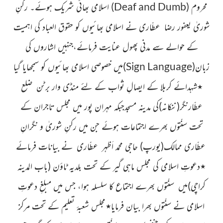
محروم
(
Deaf and Dumb
)
اسلامی بھائی شریک ہوئے۔
رکنِ
شوریٰ
یعفور رضا عطّاری
نے اسلامی بھائیوں کو حقوق العباد کی اہمیت
کے حوالے سے مدنی پھول
عنایت فرمائے،جنہیں اشاروں
کی
زبان
(
Sign Language
)
میں خصوصی اسلامی بھائیوں کو سمجھایا گیا
٭
شہدائے کربلا کے ایصالِ ثواب کے لئے منڈی وار برٹن ضلع
عطّارنگر
(ننکانہ)
کی مدینہ مسجدجبکہ مہران پور میں مجلس تاجران کے
تحت سنّتوں بھرے اجتماعات ہوئے جن میں رکنِ شوریٰ و
نگرانِ
عطّاری ممالک
(یورپ)
حاجی محمد اَظہر عطّاری
نے بیانات فرمائے
٭دعوتِ اسلامی کی
مجلس ماہی گیر کے تحت بلدیہ ٹاؤن
(باب المدینہ
کراچی)
میں سنّتوں بھرے اجتماع کا سلسلہ ہوا، جس میں مبلغِ دعوتِ
اسلامی نے سنّتوں بھرا بیان فرمایا
٭مجلس شعبۂ تعلیم کے
تحت
مرکز