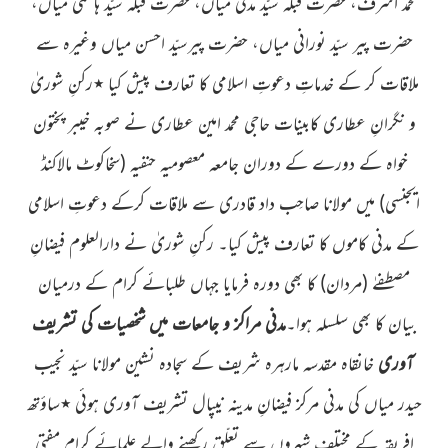
محمد اشرف،
حضرت قبلہ سیّد مدنی میاں، حضرت قبلہ سیّد ہاشمی میاں،
حضرت پیر سیّد نورانی میاں، حضرت پیرسیّد احسن میاں وغیرہ سے
ملاقات کر کے خدماتِ دعوتِ اسلامی کا تعارف پیش کیا ٭
رکنِ شوریٰ
و نگرانِ عطاری کابینات حاجی محمد امین عطاری نے صوبہ خیبر پختون
خواہ کے دورے
کے دوران جامعہ معصومیہ حنفیہ
(سخاکوٹ مالاکنڈ
ایجنسی)
میں مولانا صاحِب داد
قادری سے ملاقات کرکے دعوتِ اسلامی
کے مدنی کاموں کا تعارف پیش کیا۔ رکنِ شوریٰ نے دارالعلوم فیضانِ
مصطفےٰ
(مردان)
کا بھی دورہ فرمایا جہاں طلبائے کرام کے درمیان
بیان کا بھی سلسلہ ہوا۔
مدنی مراکز و جامعات میں شخصیات کی تشریف
آوری
خانقاہ مقدسہ مارہرہ شریف کے سجادہ نشین مولانا سیّد نجیب
حیدر میاں کی مدنی مرکز فیضانِ مدینہ نیپال تشریف آوری ہوئی ٭ساؤتھ
افریقہ کے
مختلف شہروں سے تعلّق رکھنے والے علمائے کرام مفتی