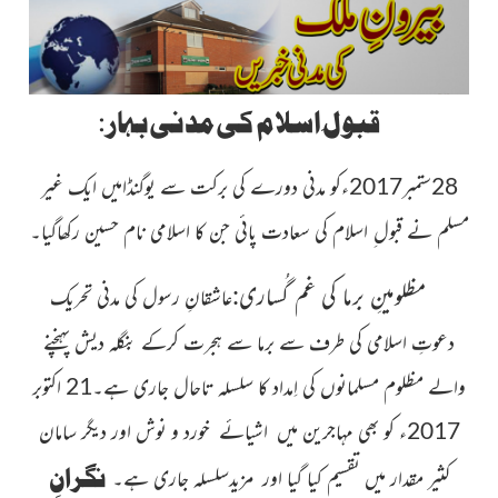
قبول ِاسلام کی مدنی بہار:
28ستمبر2017ءکو مدنی دورے کی برکت سے یوگنڈامیں ایک غیر
مسلم نے قبول ِ اسلام کی سعادت پائی جن کا اسلامی نام حسین رکھاگیا۔
مظلومینِ برما کی غم گُساری:
عاشقانِ رسول کی مدنی تحریک
دعوتِ اسلامی کی طرف سے برما سے ہجرت کرکے بنگلہ دیش پہنچنے
والے مظلوم مسلمانوں کی اِمداد کا سلسلہ تاحال جاری ہے۔21 اکتوبر
2017ء کو بھی مہاجرین میں اشیائے خورد و نوش اور دیگر سامان
نگرانِ
کثیر مقدار میں تقسیم کیا گیا اور مزیدسلسلہ جاری ہے۔