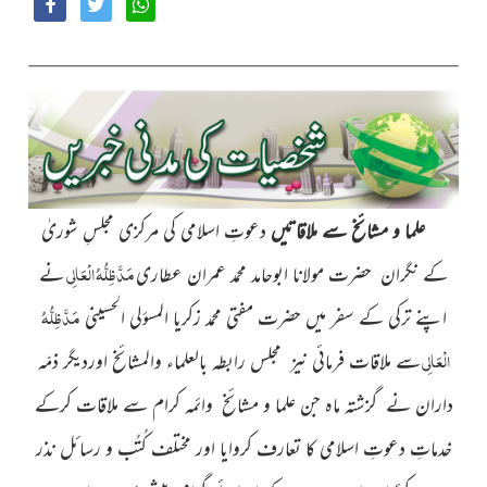
علما و مشائخ سے ملاقاتیں
دعوتِ اسلامی کی مرکزی مجلسِ شوریٰ
مَدَّظِلُّہُ الْعَالِی
کے نگران حضرت مولانا ابوحامد محمد عمران عطاری
نے
مَدَّظِلُّہُ
اپنے ترکی کے سفر میں حضرت
مفتی محمد زکریا المسؤلی الحسینی
الْعَالِی
سے ملاقات فرمائی نیز مجلس رابطہ بالعلماء والمشائخ اوردیگر ذمّہ
داران نے گزشتہ ماہ جن علما و مشائخ وائمہ کرام سے ملاقات کرکے
خدماتِ دعوتِ اسلامی کا تعارف کروایا اور مختلف کُتُب و رسائل نذر