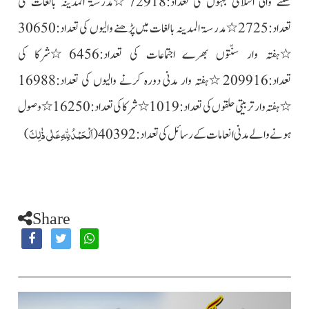
سننے والی اسلامی بہنوں کی تعداد:72918 ٭مدرسۃ المدینہ بالغات کی
تعداد:2725 ٭مدرسۃ المدینہ بالغات میں پڑھنے والیوں کی
تعداد:30650
٭ہفتہ وار سنّتوں بھرے اجتماعات کی تعداد:6456
٭شرکا کی
تعداد:209916 ٭ہفتہ وار مدنی دورہ کرنے والیوں کی تعداد:16988
٭ہفتہ وار تربیتی حلقوں کی تعداد:1019 ٭شرکا کی تعداد:16250 ٭وصول
اَلْحَمْدُلِلہِ عَلٰی ذٰلِکَ
ہونے والے مدنی انعامات کے رسائل کی تعداد:40392(
)
Share