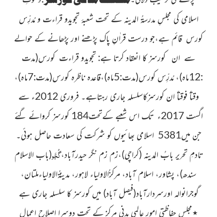
اسلامی کی
مجلسِ
مدرسۃُ المدینہ کے تحت شعبۂ تجویدو قراءت و مُدرِّس
کورس قائم
ہے،جو درست قراٰنِ پاک پڑھنے اور پڑھانے کے حوالے
سے ان کورسز کا انعقاد کرتا ہے: تجویدو
قراءت کورس
(مدت
:12ماہ)
،
مُدرِّس کورس
(مدت:5ماہ)
،قاعدہ ناظرہ کورس
(مدت:7ماہ)
،
وقتاً فوقتاً ان کورسزکاسلسلہ جاری رہتاہے۔ فروری 2012ء سے
اگست 2017ء
تک اس شعبے کےتحت184 کورسز کروائے گئے
جن میں5381
اسلامی بھائیوں کو شرکت کی سعادت حاصل ہوئی۔
گُجَّو
تادمِ تحریر بابُ المدینہ
(کراچی)
،زم زم نگر حیدرآباد،
(باب الاسلام
سندھ)،
پشاور، اسلام آباد، مرکزُالاولیاء لاہور، مدینۃُالاولیاءملتان،
گوجرانوالہ
اورسردارآباد
(فیصل آباد)
میں
کورسز کا سلسلہ جاری ہے
٭
مجلس حفاظتی امور عالمی مدنی مرکز کے تحت دوسرا اصلاحِ اعمال