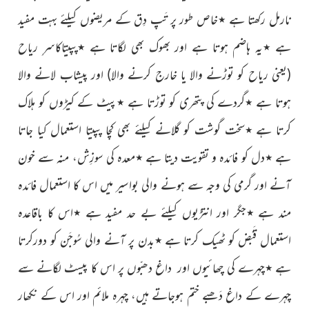
نارمل رکھتا ہے ٭خاص طور پر تَپ دِق کے مریضوں کیلئے بہت مفید
ہے ٭یہ ہاضم ہوتا ہے اور بھوک بھی لگاتا ہے ٭پپیتاکاسرِ ریاح
(یعنی ریاح کو توڑنے والا یا خارج کرنے والا)
اور پیشاب لانے والا
ہوتا ہے ٭گردے کی پتھری کو توڑتا ہے ٭پیٹ کے کیڑوں کو ہلاک
کرتا ہے ٭سخت گوشت کو گلانے کیلئے بھی کچا پپیتا استعمال کیا جاتا
ہے ٭دل کو فائدہ و تقویت دیتا ہے ٭معدہ کی سوزِش، منہ سے خون
آنے اور گرمی کی وجہ سے ہونے والی بواسیر میں اس کا استعمال فائدہ
مند ہے ٭جگر اور انتڑیوں کیلئے بے حد مفید ہے ٭اس کا باقاعدہ
استعمال قَبْض کو ٹھیک کرتا ہے ٭بدن پر آنے والی سُوجَن کو دورکرتا
ہے ٭چہرے کی چھائیوں اور داغ دھبّوں پر اس کا پیسٹ لگانے سے
چہرے کے داغ دَھبے
ختم ہوجاتے ہیں، چہرہ ملائم اور اس کے نکھار