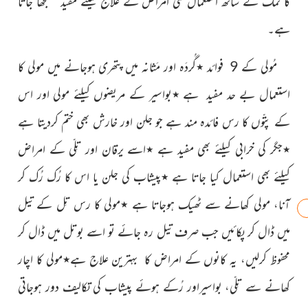
کا نمک کے ساتھ استعمال کئی اَمراض کے علاج کیلئے مفید سمجھا جاتا
ہے۔
مُولی کے 9 فوائد ٭گُردَہ اور مَثانہ میں پتھری ہوجانے میں مولی کا
استعمال بے حد مفید ہے ٭بواسیر
کے مریضوں کیلئے مولی اور اس
کے پتّوں کا رس فائدہ مند ہے جو جلن اور خارش بھی ختم کردیتا ہے
٭جگر کی خرابی کیلئے بھی مفید ہے ٭اسے یرقان اور تِلّی کے امراض
کیلئے بھی استعمال کیا جاتا ہے ٭پیشاب کی جلن یا اس کا رُک رُک کر
آنا، مولی کھانے سے ٹھیک ہوجاتا ہے ٭مولی کا رس تِل کے تیل
میں ڈال کر پکائیں جب صرف تیل رہ جائے تو اسے بوتل میں ڈال کر
محفوظ کرلیں، یہ کانوں کے امراض کا بہترین علاج ہے٭مولی کا اچار
کھانے سے تِلّی، بواسیراور رُکے ہوئے پیشاب کی تکالیف دور ہوجاتی