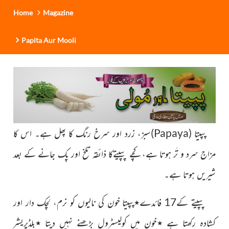
Home
Magazine
Papita Aur Mooli
پپیتا
(
Papaya
)
سبز، زرد اور سرخ رنگ کا پھل ہے۔ اس کا
مزاج سرد و تَر
ہوتا ہے، کچے پپیتےکا ذائقہ تلخ اور پک جانے کے بعد
شیریں ہوتا ہے۔
پپیتے کے17 فائدے
٭پپیتا خون کی نالیوں کو نرم، لچک دار اور
کشادہ رکھتا ہے ٭خون
میں کولیسٹرول بڑھنے نہیں دیتا ٭بلڈپریشر