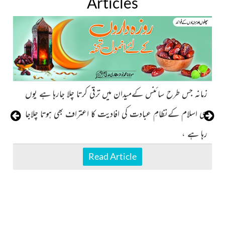
Articles
زمانہ جس طرح سائنس کےمیدان میں ترقی کرتا چلا جارہا ہے یوں
ہی اسلام کےنظامِ عبادت کی افادیت کا اعتراف بھی ہوتا چلاجا
رہا ہے ،
Read Article