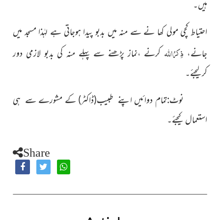
ہیں۔
احتیاط کچی مولی کھا نے سے منہ میں بدبو پیدا ہوجاتی ہے لہٰذا مسجد میں
ذِکرُ
اللہ
جانے،
کرنے ،نماز پڑھنے سے پہلے منہ کی بدبو لازمی دور
کرلیجئے۔
نوٹ:تمام دوائیں اپنے طبیب
(ڈاکٹر)
کے مشورے سے ہی
استعمال کیجئے۔
Share