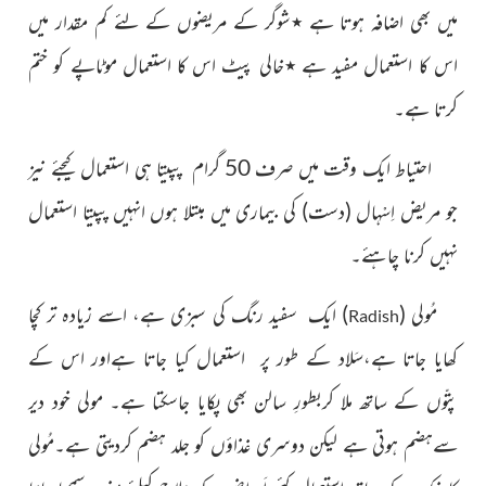
میں بھی اضافہ ہوتا ہے ٭شوگر کے مریضوں کے لئے کم مقدار میں
اس کا استعمال مفید ہے ٭خالی پیٹ اس کا استعمال موٹاپے کو ختم
کرتا ہے۔
احتیاط ایک وقت میں صرف 50 گرام پپیتا ہی استعمال کیجئے نیز
جو مریض اِسْہال
(دست)
کی بیماری میں مبتلا ہوں انہیں پپیتا استعمال
نہیں کرنا چاہئے۔
مُولی
(
)
ایک
سفید رنگ کی سبزی
ہے، اسے زیادہ تر کچا
Radish
کھایا جاتا ہے،سَلاد کے طور پر استعمال کیا جاتا ہےاور اس کے
پتّوں کے ساتھ ملا کربطورِ سالن بھی پکایا جاسکتا ہے۔ مولی خود دیر
سےہضم ہوتی ہے لیکن دوسری غذاؤں کو
جلد
ہضم کردیتی ہے۔مُولی