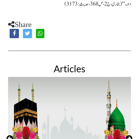
دو۔“
(بخاری،ج2،ص368،حدیث:3173)
Share
Articles
آج
می