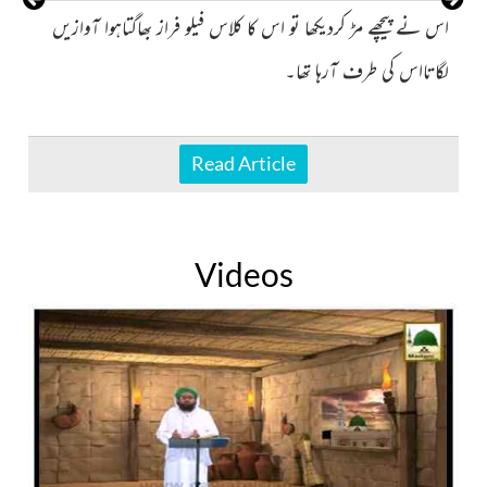
اس نے پیچھے مڑ کردیکھا تو اس کا کلاس فیلو فراز بھاگتاہوا آوازیں
جا
لگاتااس کی طرف آرہا تھا۔
Read Article
Videos