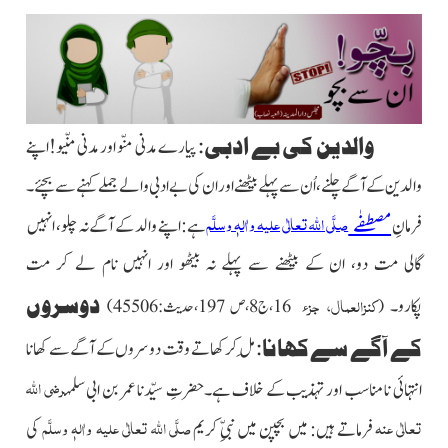
والدین کی بے ادبی:
پیارے مدنی منّو اور مدنی منّیو!اپنے
والدین کے آگے چلنے،اُن سے پہلے بیٹھنے اوران کی بے ادبی والے جملے کہنے سے بچئے۔
صلَّی اللہ تعالٰی علیہ واٰلہٖ وسلَّم
فرمانِ
مصطفٰے
ہے:اپنے والد کے آگے نہ چلو، انہیں
گالی مت دو، ان کے بیٹھنے سے پہلے نہ بیٹھو اور انہیں نام لے کر مت
کنزالعمال، جزء
دوسروں
پکارو۔
(
16،ج8،ص 197،حدیث:45506)
کے آگے سے کھانا:
مِل کر کھاتے وقت دوسروں کے آگےسے کھانا
رضی اللہ
انتہائی نا مناسب اور تہذیب کے خلاف ہے۔حضرتِ سیّدنا عمر بن ابی سلمہ
تعالٰی عنہ
صلَّی اللہ تعالٰی علیہ واٰلہٖ وسلَّم
فرماتے ہیں: میں بچپن میں نبیِّ کریم
کی