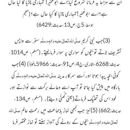
ان سے مزاحاً یہ فرمانا شروع کیا:اے ابوعُمَیْر! تمہاری چڑیا کا کیا حال
ہے؟اے ابوعُمَیْر!تمہاری چڑیا کا کیا حال ہے؟
(معجم
اوسط،5ج،ص13،حدیث:6429)
صلَّی اللہ تعالٰی علیہ واٰلہٖ وسلَّم
(3)جب نبیِّ کریم
سفر سے واپس
تشریف لاتے تو بچّوں کو سواری پر سوار فرمالیتے۔
(مسلم، ص1014،
(4)جب
حدیث:6268،بخاری،ج4،ص91،حدیث: 5966ماخوذاً)
صلَّی اللہ تعالٰی علیہ واٰلہٖ وسلَّم
کوئی بچّہ
پیدا ہوتا اور اُسے سرکارِ مدینہ
کی
بارگاہ
میں
پیش کیا جاتا تو آپ اسے دعائے برکت سے نوازتے اور
خود اس
کی تحنیک فرماتے
(یعنی گُھٹّی دیتے)
۔
(مسلم، ص134،
صلَّی اللہ
(5)نیز
جب کبھی نمازِ باجماعت میں رحمتِ عالم
حدیث:662)
تعالٰی علیہ واٰلہٖ وسلَّم
بچّوں کے رونے کی آواز سنتے تو نماز مختصر فرما