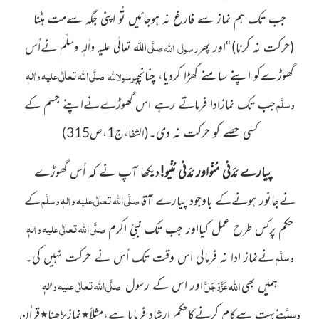
جب تک ہم نماز سے فارغ نہ ہوجائیں تُو اپنی جگہ سےمت ہٹنا
صلَّی
رسول
اللہ
(حرکت نہ کرنا)
“اور پھر
نےاُس
اللہ تعالٰی علیہ واٰلہٖ وسلَّم
صلَّی اللہ تعالٰی علیہ واٰلہٖ
رسول
اللہ
گھوڑےکو اپنے سامنے کھڑا کردیا،
چنانچہ
وسلَّم
جب تک نمازادا فرماتے رہے اس گھوڑےنےاپنے جسم کے
کسی حصے کو حرکت نہ دی۔
(الشفا،ج1،ص315)
پیارے مَدَنی مُنّواور مَدَنی مُنّیو!
دیکھا آپ نے کہ اُس گھوڑے
صلَّی اللہ تعالٰی علیہ واٰلہٖ وسلَّم
نےجانور ہونےکے باوجود پیارے آقا
کے
صلَّی اللہ تعالٰی علیہ واٰلہٖ
حکم پرکس طرح عمل کیااور جب تک نبیِّ اکرم
وسلَّم
نےنماز ادا نہ فرمالی اس وقت تک اُس نے حرکت نہیں کی۔
اللہ
عَزَّوَجَلَّ
صلَّی اللہ تعالٰی علیہ واٰلہٖ
اور اس کے رسول
ہمیں بھی
وسلَّم
نےبہت سےکام کرنےکاحکم ارشاد فرمایا ہے،مثلاً
٭
نمازپڑھنا
٭
قراٰنِ