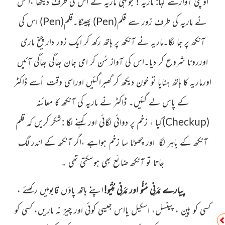
اونچی آوازسے کہا: ماریہ ! جونہی ماریہ نے اس کی طرف دیکھا ،اُ س
نے ماریہ کی طرف زور سے قلم
(
Pen
)
پھینکا۔قلم
(
Pen
)
اس کی
آنکھ
پر
جا لگا۔ماریہ نے آنکھ پر ہاتھ رکھ کر ایک زور دار چیخ ماری
اوررونا شروع کر دیا۔اس کی آواز سُن کر امی جان بھاگی بھاگی آئیں
اورماریہ کا ہاتھ ہٹایا تو خون دیکھ کر گھبراگئیں اوراسی وقت اُسے ڈاکٹر
کے پاس لے گئیں۔ ڈاکٹر نے ماریہ کی آنکھ کا معائنہ
(
Checkup
)
کیا ، زخم پر دوائی لگائی اور کہنے لگا :
شکر کریں کہ قلم
آنکھ کے باہر لگا اور چھوٹا سا زخم ہواہے ،اگر آنکھ کے اندر لگ
جاتا تو آنکھ ضائع بھی ہوسکتی تھی ۔
پیارے مَدَنِی مُنُّو اور مَدَنِی مُنِّیُو!
اپنے ہاتھ پاؤں قابومیں رکھئے ،
کسی کو پین ، پینسل، اسکیل یااس جیسی کوئی اور چیز نہ ماریں، کسی کو