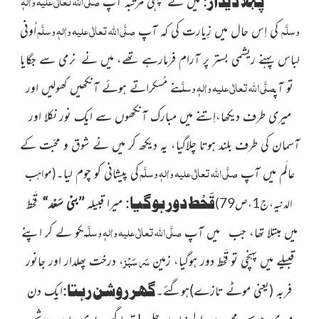
صلَّی اللہ تعالٰی علیہ واٰلہٖ
پہلا دیدار:
میں نے پہلی مرتبہ آپ
وسلَّم
صلَّی اللہ تعالٰی علیہ واٰلہٖ وسلَّم
کی اِس حال میں زِیارت کی کہ آپ
اُونی
لباس پہنے ریشمی بستر پر آرام فرمارہے تھے، میں نے نرمی سے جگایا
صلَّی اللہ تعالٰی علیہ واٰلہٖ وسلَّم
تو آپ
نے مُسکراتے ہوئے آنکھیں کھولیں اور
میری طرف دیکھا،اِتنے میں مبارک آنکھوں سے ایک نور نکلا اور
آسمان کی طرف بلند ہوتا چلاگیا، یہ دیکھ کر میں نے شوق و محبّت کے
صلَّی اللہ تعالٰی علیہ واٰلہٖ وسلَّم
عالَم میں آپ
کی پیشانی کو چوم لیا۔
(مواہب
قَحْط دور ہوگیا:
میرا قبیلہ
’’بنی سَعْد“
قَحْط
الدنیہ،ج1،ص79)
صلَّی اللہ تعالٰی علیہ واٰلہٖ وسلَّم
میں مبتلا تھا، جب میں آپ
کو لے کر اپنے
سَر سَبْز
قبیلے میں پہنچی تو قَحْط دور ہوگیا، زمین
، درخت پھلدار اور جانور
گھر روشن رہتا:
فربہ
(یعنی موٹے تازے)
ہوگئے۔
ایک دن