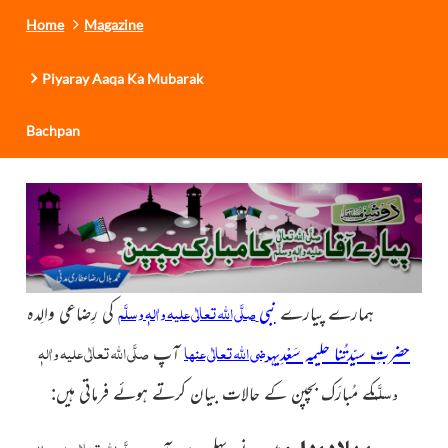
Home
Magazine
Piyaray Aaqa Ka Mubarak
Bachpan
صلَّی اللہ تعالٰی علیہ واٰلہٖ وسلَّم
ہمارے پیارے
نبی
کی رِضاعی والِدہ
رضی اللہ تعالٰی عنہا
صلَّی اللہ تعالٰی علیہ واٰلہٖ
حضرتِ سیّدتُنا حلیمہ سَعْدِیہ
آپ
وسلَّم
کے مُبارَک بچپن کے حالات بیان کرتے ہوئے فرماتی ہیں: