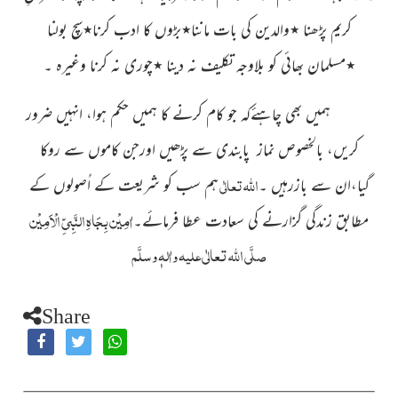
کریم پڑھنا
٭
والدین کی بات ماننا
٭
بڑوں کا ادب کرنا
٭
سچ بولنا
٭
مسلمان بھائی کو بلاوجہ تکلیف نہ دینا
٭
چوری نہ کرنا وغیرہ ۔
ہمیں بھی چاہئےکہ جو کام کرنے کا ہمیں حکم ہوا، انہیں ضرور
کریں، بالخصوص نماز پابندی سے پڑھیں اورجن کاموں سے روکا
اللہ
تعالٰی
گیا،ان سے بازرہیں ۔
ہم سب کو شریعت کے اُصولوں کے
اٰمِیْن بِجَاہِ النَّبِیِّ الْاَمِیْن
مطابق زندگی گزارنے کی سعادت عطا فرمائے۔
صلَّی اللہ تعالٰی علیہ واٰلہٖ وسلَّم
Share