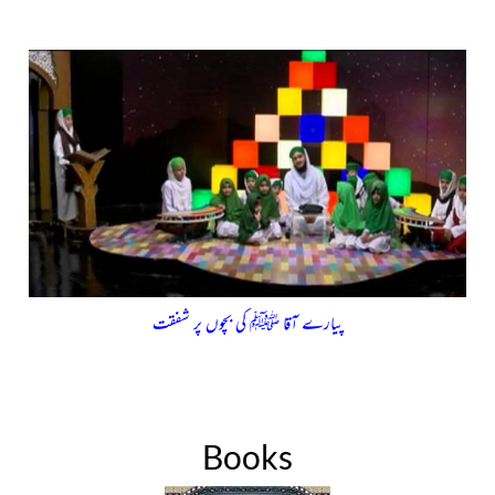
پیارے آقا ﷺ کی بچوں پر شفقت
Books