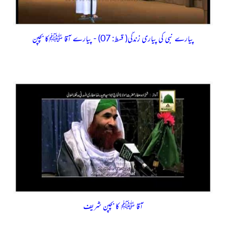
پیارے نبی کی پیاری زندگی( قسط: 07) - پیارے آقا ﷺکا بچپن
آقا ﷺ کا بچپن شریف