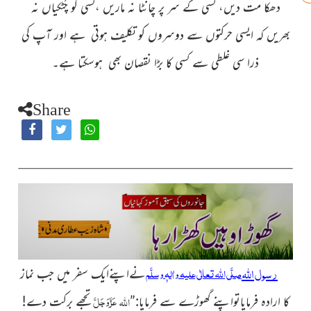
دھکا مت دیں، کسی کے سر پر چانٹا نہ ماریں ،کسی کو چُٹکیاں نہ
بھریں کہ ایسی حرکتوں سے دوسروں کو تکلیف ہوتی ہے اور آپ کی
ذرا سی غلطی سے کسی کا بڑا نقصان بھی ہوسکتا ہے۔
Share
رسول اللہ
صلَّی اللہ تعالٰی علیہ واٰلہٖ وسلَّم
نےاپنےایک سفر میں جب نماز
عَزَّوَجَلَّ
اللہ
کا ارادہ فرمایاتواپنے گھوڑے سے فرمایا:”
تجھے برکت دے!