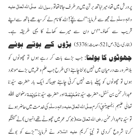
صلَّی اللہ تعالٰی علیہ
رسول اللہ
پرورش میں تھا، میرا ہاتھ برتن میں ہر طرف جاتا تھا تو
اللہ
واٰلہٖ وسلَّم
نے مجھ سے فرمایا:”اے بچّے!
کا نام لے کر سیدھے ہاتھ سے اپنے
قریب سے کھاؤ۔“اس دن سے میرے کھانے کا یہی طریقہ ہے۔
بڑوں کے ہوتے ہوئے
(بخاری،ج3،ص521،حدیث:5376)
چھوٹوں کا بولنا:
جب بڑے بات کر رہے ہوں تو چھوٹوں کو
بلاضرورت درمیان میں نہیں بولنا چاہئے اسی طرح جب علم و عُمْر میں بڑے موجود
ہوں تو چھوٹوں کو پہلے بات نہیں کرنی چاہئے جیساکہ ایک بار حضرتِ سیّدنا
مُحَیِّصَۃ
حُوَيِّصَة
عبدالرحمٰن بن سَہْل، حضرتِ سیّدنا
اور حضرتِ سیّدنا
رضوان اللہ
صلَّی اللہ تعالٰی علیہ واٰلہٖ وسلَّم
نبیِّ اکرم
کی خدمت میں حاضر ہوئے
تعالٰی علیہم اَجْمعین
رضی اللہ تعالٰی عنہ
تو سیّدنا عبدالرحمٰن
(جو کہ عمر میں چھوٹے تھے انہوں) نے گفتگو
علیہ السَّلام
کرنا شروع کردی تو نبیِّ کریم
نے فرمایا:”بڑے کو بولنے