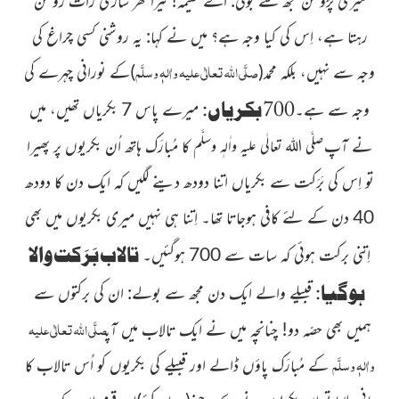
میری پڑوسن مجھ سے بولی: اے حلیمہ! تیرا گھر ساری رات روشن
رہتا ہے، اِس کی کیا وجہ ہے؟ میں نے کہا: یہ روشنی کسی چراغ کی
صلَّی اللہ تعالٰی علیہ واٰلہٖ وسلَّم
وجہ سے نہیں، بلکہ محمد
(
)
کے نورانی چہرے کی
700 بکریاں:
وجہ سے ہے۔
میرے پاس 7 بکریاں تھیں، میں
نے آپ
کا مُبارَک ہاتھ اُن بکریوں پر پھیرا
صلَّی اللہ تعالٰی علیہ واٰلہٖ وسلَّم
تو اِس کی بَرَکت سے بکریاں اتنا دودھ دینے لگیں کہ ایک دن کا دودھ
40 دن کے لئے کافی ہوجاتا تھا۔ اِتنا ہی نہیں میری بکریوں میں بھی
تالاب بَرَکت والا
اِتنی برکت ہوئی کہ سات سے 700 ہوگئیں۔
ہوگیا:
قبیلے والے ایک دن مجھ سے بولے: ان کی برکتوں سے
صلَّی اللہ تعالٰی علیہ
ہمیں بھی حصّہ دو! چنانچہ میں نے ایک تالاب میں آپ
واٰلہٖ وسلَّم
کے مُبارَک پاؤں ڈالے اور قبیلے کی بکریوں کو اُس تالاب کا