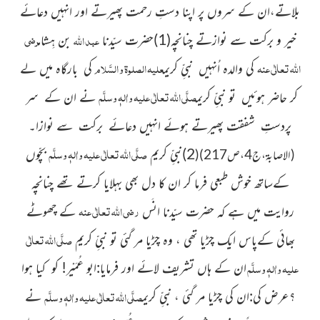
بلاتے،ان کے سروں پر اپنا دستِ رحمت پھیرتے اور انہیں دعائے
رضی
عبد
اللہ
خیر و برکت سے نوازتے چنانچہ(1)حضرت سیّدنا
بن ہِشام
اللہ تعالٰی عنہ
علیہ الصلوۃ و السَّلام
کی والدہ اُنہیں نبیِّ کریم
کی بارگاہ میں لے
صلَّی اللہ تعالٰی علیہ واٰلہٖ وسلَّم
کر حاضر ہوئیں تو نبیِّ کریم
نے ان کے سر
پردستِ شفقت پھیرتے ہوئے انہیں دعائے برکت سے نوازا۔
صلَّی اللہ تعالٰی علیہ واٰلہٖ وسلَّم
2)نبیِّ کریم
بچّوں
(الاصابۃ،ج4،ص217)
(
کےساتھ خوش طبعی فرما کر ان کا دل بھی بہلایا کرتے تھے چنانچہ
رضی اللہ تعالٰی عنہ
روایت میں ہے کہ حضرت سیّدنا انَس
کے چھوٹے
صلَّی اللہ تعالٰی
بھائی کےپاس ایک چڑیا تھی ، وہ چڑیا مر گئی تو نبیِّ کریم
علیہ واٰلہٖ وسلَّم
ان کے ہاں تشریف لائے اور فرمایا:ابو عُمَیْر! کو کیا ہوا
صلَّی اللہ تعالٰی علیہ واٰلہٖ وسلَّم
؟عرض کی:ان کی چڑیا مر گئی ، نبیِّ کریم
نے