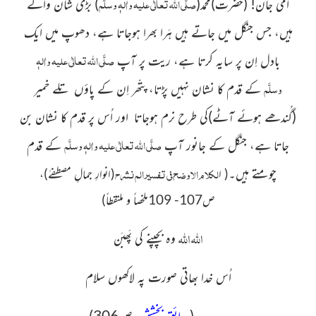
صلَّی اللہ تعالٰی علیہ واٰلہٖ وسلَّم
امّی جان!
(حضرت)
محمد
(
)
بڑی شان والے
ہیں، جس جنگل میں جاتے ہیں ہَرا بھرا ہوجاتا ہے، دھوپ میں ایک
صلَّی اللہ تعالٰی علیہ واٰلہٖ
بادل اِن پر سایہ کرتا ہے، ریت پر آپ
وسلَّم
کے قدم کا نشان نہیں پڑتا، پتّھر اِن کے پاؤں تلے خمیر
(گُندھے ہوئے آٹے)
کی طرح نرم ہوجاتا اور اُس پر قدم کا نشان بن
صلَّی اللہ تعالٰی علیہ واٰلہٖ وسلَّم
جاتا ہے، جنگل کے جانور آپ
کے قدم
لکلام الاوضح فی تفسیر الم نشرح
چومتے ہیں۔
( ا
(انوارِ جمالِ مصطفےٰ)
،
ص107- 109ملخصاً و ملتقطاً)
اللہ اللہ
وہ بچپنے کی پَھبَن
اُس خدا بھاتی صورت پہ لاکھوں سلام
(
حدائق بخشش
، ص306)