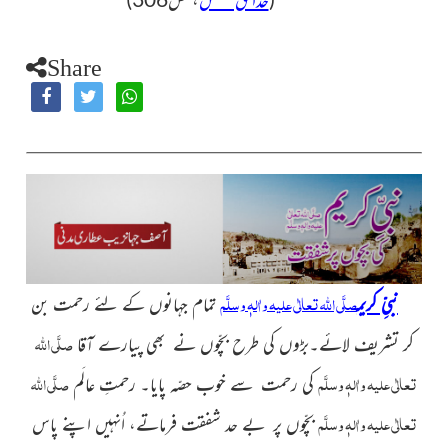
Share
صلَّی اللہ تعالٰی علیہ واٰلہٖ وسلَّم
نبیِّ کریم
تمام جہانوں کے لئے رحمت بن
صلَّی اللہ
کر تشریف لائے۔بڑوں کی طرح بچّوں نے بھی پیارے آقا
تعالٰی علیہ واٰلہٖ وسلَّم
صلَّی اللہ
کی رحمت سے خوب حصّہ پایا۔ رحمتِ عالَم
تعالٰی علیہ واٰلہٖ وسلَّم
بچّوں پر بے حد شفقت فرماتے، اُنہیں اپنے پاس