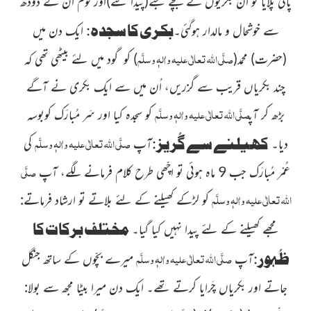
پانی پلایا تو ان بکریوں نے بچے جنے
(پیدا کئے)
اور قوم ان کے دودھ
بکری کا سجدہ:
سے خوشحال و مالدار ہوگئی۔
ایک دن میں
صلَّی اللہ تعالٰی علیہ واٰلہٖ وسلَّم
(حضرت)
محمد
(
)
کو گود میں لئے بیٹھی تھی کہ
چند بکریاں قریب سے گزریں، اُن میں سے ایک بکری نے آگے
صلَّی اللہ تعالٰی علیہ واٰلہٖ وسلَّم
بڑھ کر آپ
کو سجدہ کیا اور سَر مُبارَک کوبوسہ
صلَّی اللہ تعالٰی علیہ واٰلہٖ وسلَّم
کھیلنے سے گُریز:
دیا۔
آپ
کی
صلَّی
عُمْر مُبارَک جب 9 ماہ ہوئی تو اچّھی طرح کلام فرمانے لگے، آپ
اللہ تعالٰی علیہ واٰلہٖ وسلَّم
کو لڑکے کھیلنے کے لئے بلاتے تو ارشاد فرماتے:
مختلف برکات کا
مجھے کھیلنے کے لئے پیدا نہیں کیا گیا۔
صلَّی اللہ تعالٰی علیہ واٰلہٖ وسلَّم
ظُہور:
آپ
میرے بچّوں کے ساتھ جنگل
جاتے اور بکریاں چَرایا کرتے تھے۔ ایک دن میرا بیٹا مجھ سے بولا: