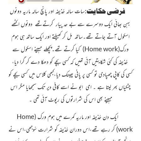
فرضی حکایت:
سات سالہ حُذیفہ اور پانچ سالہ ماریہ دونوں
بہن بھائی ایک دوسرے سے بے حد پیار کرتےتھے دونوں اکٹھے
اسکول آتے جاتے تھے۔ساتھ مل کر کھیلتے اور ایک ساتھ ہی ہوم
ورک
(
Home work
)
کیا کرتے تھے۔پچھلے مہینے اسکول سے
حُذیفہ کی کئی شکایتیں آئی تھیں کہ کسی بچے کو دھکا دے کر گرا دیا،
کسی کی کاپی چھپادی تو کسی پر پانی پھینک دیا،کبھی کلاس میں کسی بچے کو
چٹکیاں بھر لیتا ہے ۔ امی ابو نے اسے کافی دیر تک سمجھایا مگر اس
مہینے بھی اس کی شرارتوں کی رپوٹ آئی تھی ۔
ایک دن حُذیفہ اور ماریہ کمرے میں ہوم ورک
(
Home
work
)
کر رہے تھے،اس دوران حُذیفہ کو شرارت سُوجھی،اس نے