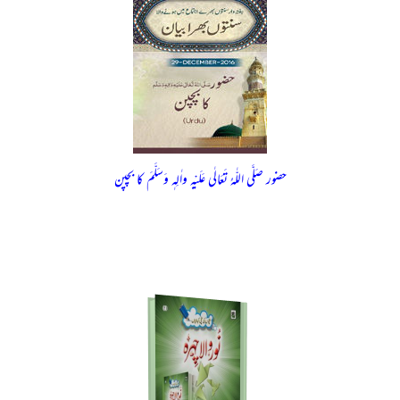
حضور صَلَّی اللّٰہُ تَعَالٰی عَلَیْہِ واٰلِہٖ وَسَلَّمَ کا بچپن