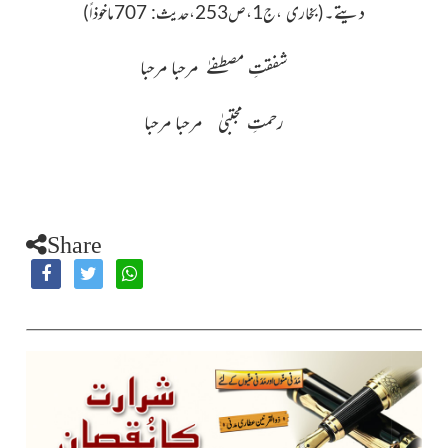
دیتے۔
(بخاری ،ج1،ص253،حدیث: 707ماخوذاً)
شفقتِ مصطفےٰ مرحبا مرحبا
رحمتِ مجتبیٰ مرحبا مرحبا
Share