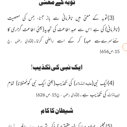
توبہ کے معنٰی
(3)توبہ کے معنیٰ ہیں نافرمانی سے باز آنا، جس کی معصیت
(نافرمانی)
کی ہے اس سے عہدِ اطاعت کی تجدید
(یعنی اطاعت گزاری کا
نئےسرےسے عہد)
کر کے اسے راضی کرنا۔
(فتاویٰ رضویہ ،ج
15،ص656)
ایک نبی کی تکذیب!
علیہ السَّلام
(4)ایک نبی
(
)
کی تکذیب
(یعنی ایک نبی کوجُھٹلانا)
تمام
انبیاءُ
اللہ
کی تکذیب ہے۔
(فتاویٰ رضویہ ، ج15،ص 626)
شیطان کا کام
صلَّی اللہ
(5)مجلسِ میلادِ مبارک
(درحقیقت)
ذکرِ شریف سیّد عالم