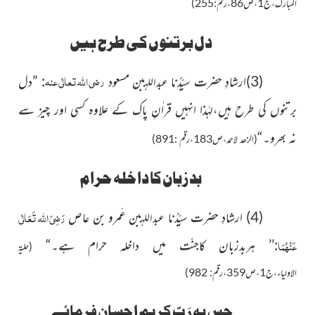
المبارك،ج1،ص86،رقم:255)
دل برتنوں کی طرح ہیں
رضی اللہ تعالٰی عنہ
(3)ارشادِ حضرت سیِّدُنا
بن مسعود
:
”
دل
عبد
اللہ
برتنوں کی طرح ہیں،لہٰذا انہیں قراٰنِ پاک کے علاوہ کسی اور چیز سے
نہ بھرو۔“
(الزھد لاحمد،ص183،رقم :891)
بد زبان کا داخلہ حرام
رَضِیَ اللہ تَعَالٰی
(4) ارشادِ حضرت سیِّدُنا
بن عَمرو بن عاص
عبد
اللہ
عَنْہُمَا
:’’ ہربدزبان کاجنّت میں داخلہ حرام ہے۔“
(حلیۃ
الاولیاء،ج1،ص359،رقم: 982)
جس پہ رَبِِّ کریم احسان فرمائے