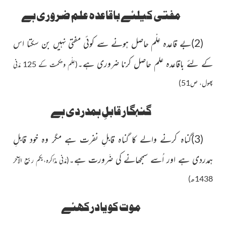
مفتی کیلئے باقاعدہ علم ضروری ہے
(2)بے قاعدہ عِلْم حاصل ہونے سے کوئی مفتی نہیں بن سکتا اس
کے لئے باقاعدہ علم حاصل کرنا ضروری ہے۔
(عِلْم وحکمت کے 125 مَدَنی
پھول، ص51)
گنہگار قابلِ ہمدردی ہے
(3)
گناہ کرنے والے کا گناہ قابلِ نفرت ہے مگر وہ خود قابلِ
ہمدردی ہے اور اُسے سمجھانے کی ضَرورت ہے۔
(مَدَنی مذاکرہ،یکم ربیع الآخر
1438ھ)
موت کویادرکھئے