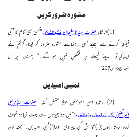
مشورہ ضرور کریں
عَلَیْہِ السَّلَام
(1)ارشادِ
حضرت سیِّدُناسلیمان
:’’کسی بھی کام کاحتمی
فیصلہ کرنے سے پہلے کسی راہنماسے مشورہ ضرور کر لینا،اگرتم نے
ایساکیاتو اپنے فیصلے پر غمگین نہیں ہو گے۔‘‘
(مصنف ابن ابی
شیبہ،ج6،ص207)
لمبی امیدیں
(2) ارشادِ امیر المؤمنین مولا مشکل کُشا
حضرت سیِّدُناعلی
کَرَّمَ اللہ تعالٰی وجہَہُ الکریم
المرتضیٰ
:”
میں دو چیزوں سے بہت زیادہ خوف
زدہ رہتا ہوں:(
۱)
خواہش کی پیروی اور(
۲)
لمبی امّیدیں۔“
(الزهد لابن