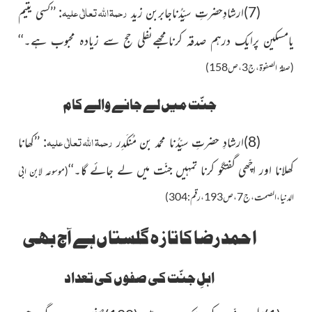
رحمۃ اللہ تعالٰی علیہ
(7)ارشادِحضرتِ سیِّدُناجابربن زید
: ’’کسی یتیم
یامسکین پرایک درہم صدقہ کرنامجھےنفلی حج سے زیادہ محبوب ہے۔‘‘
(صفۃ الصفوۃ،ج3،ص158)
جنّت میں لے جانے والے کام
رحمۃ اللہ تعالٰی علیہ
(8)ارشادِ حضرتِ سیِّدُنا محمد بن مُنکَدِر
: ’’کھانا
کھلانا اور اچّھی گفتگو کرنا تمہیں جنّت میں لے جائے گا۔‘‘
(موسوعہ لابن ابی
الدنیا،الصمت،ج7،ص193،رقم:304)
احمد رضا کا تازہ گلستاں ہے آج بھی
اہلِ جنّت کی صفوں کی تعداد