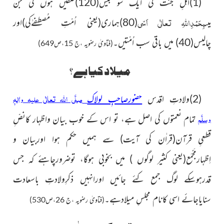
(1)اہلِ جنّت کی ایک سو بیس
(120)
صفیں ہوں گی جن
بِحَمْدِاللہِ تعالٰی اَسّی
میں
(80)
ہماری
(یعنی اُمّتِ مُصطفےٰکی)
اور
چالیس
(40)
میں باقی سب اُمّتیں۔
(فتاویٰ رضویہ ،ج 15،ص649)
میلاد کیا ہے؟
صلَّی اللہ تعالٰی علیہ واٰلہٖ
(2)ولادتِ اقدس
حضورصاحبِ لولاک
وسلَّم
تمام نعمتوں کی اصل ہے، تو اس کے خوب بیان واظہار کانصِّ
قطعیِ قرآن
(قراٰن کی آیت)
سے ہمیں حکم ہوا اوربیان و
اِظہارمَجْمَع
(یعنی کثیر لوگوں )
میں بخوبی ہوگا، توضرورچاہئے کہ جس
قدرہوسکے لوگ جمع کئے جائیں اورانہیں ذکرِولادتِ باسعادت
سنایاجائے اسی کانام مجلسِ میلادہے۔
(فتاویٰ رضویہ ،ج 26،ص530)