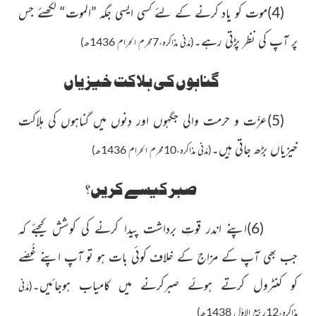
(4)
موت کو یاد کرنے کے لئے کسی ایسی جگہ ”الموت“
لکھئے جس
پر آپ کی نظر پڑتی رہے۔
(مَدَنی مذاکرہ،7محرم الحرام 1436ھ)
گناہوں کی ہلاکت خیزیاں
(5)
عزّت و حرمت والی جگہوں اور دِنوں میں گناہوں کی ہلاکت
خیزیاں بڑھ جاتی ہیں۔
(مَدَنی مذاکرہ،10محرم الحرام 1436ھ)
صبر کیسے کریں؟
(6)
اپنے اندر
قوتِ برداشت پیدا کرنے کی کوشش کیجئے کہ
جب بھی آپ کے مزاج کے خلاف کوئی بات ہو تو آپ اپنے غُصّے
کو کنٹرول کرتے ہوئے صبرکرنے میں کامیاب ہوجائیں۔
(مَدَنی
مذاکرہ،12ربیع الاوّل 1438ھ)