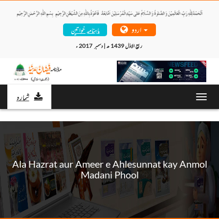
اردو
ماہنامہ خواتین
ربیع الاوّل 1439 ھ | دسمبر  2017 ء 
شمارہ
Toggl
navig
Ala Hazrat aur Ameer e Ahlesunnat kay Anmol
Madani Phool