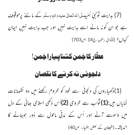
صلَّی اللہ تعالٰی علیہ واٰلہٖ وسلَّم
(7) ہدایت تونبیِّ اُمّی
کے ماننے پرموقوف
ہے جو ان کونہ مانے اسے ہدایت نہیں اور جب ہدایت نہیں ایمان
کہاں؟
(فتاویٰ رضویہ،ج14،ص703)
عطّار کا چَمن کتنا پیارا چَمن!
دلجوئی نہ کرنے کا نقصان
(1)
دُکھیاروں کی دلجوئی سے خود کو محروم رکھنے میں دو نقصانات
نُمایاں ہیں:
(1)
ثواب سے محرومی
(2)
اُس دُکھی اسلامی بھائی کے دل
میں وَسوَسے آنے اور اُس کے مَدَنی ماحول سے دُور ہوجانے کا
اندیشہ۔
(شیطان کے بعض ہتھیار، ص40)