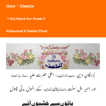
Home
Magazine
Ala Hazrat Aur Ameer E
Ahlesunnat K Madani Phool
بُزرگانِ دین
، اعلیٰ حضرت علیہ
رحمہم اللہ المُبِین
رحمۃ ربِّ العزت
اور امیرِ اہلِ سنّت
کے انمول مدنی پھول
دَامَتْ بَرَکَاتُہُمُ الْعَالِیَہ
باتوں سے خشبوں آئے