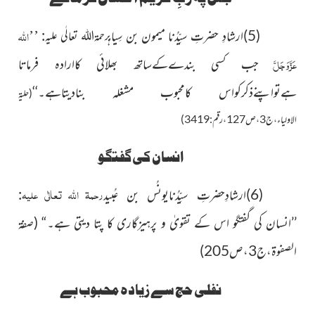
’’
اللہ
(5)ارشادِ حضرتِ سیِّدُنا میمون بن سِیاہ
:
رحمۃاللہ تعالٰی علیہ
عَزَّوَجَلَّ
جب کسی بندےکےساتھ بھلائی کاارادہ فرماتا
ہےتواپنےذکرکواس کامحبوب مشغلہ بنادیتاہے۔‘‘
(حلیۃ
الاولیاء،ج3،ص127،رقم:3419)
انسان کی گفتگو
رحمۃ اللہ تعالٰی علیہ
(6)ارشادِحضرتِ سیِّدُنایونُس بن عُبید
:
’’انسان کی گفتگو اس کے تقویٰ و پرہیزگاری کا پتا دیتی ہے۔“
(صفۃ
الصفوۃ،ج3،ص205)
نفلی حج سے زیادہ محبوب ہے