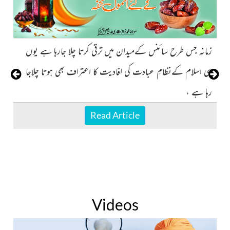
زمانہ جس طرح سائنس کےمیدان میں ترقی کرتا چلا جارہا ہے یوں
ہی اسلام کےنظامِ عبادت کی افادیت کا اعتراف بھی ہوتا چلاجا
رہا ہے ،
Read Article
Videos