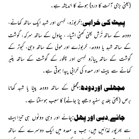
(یعنی بڑی آنت کا درد)
ہونے کا اندیشہ ہے۔
پیٹ کی خرابی:
خربوزہ، لہسن اور شہد ایک ساتھ کھانے،
دودھ کے ساتھ تُرش یعنی کھٹی اشیاء ، چاول کے ساتھ سرکہ، گوشت
کے ساتھ شہد یا دودھ، خربوزے اور مولی کے ساتھ دہی، کبوتر کے
گوشت کے ساتھ پیازو لہسن اور چکور کے گوشت کے ساتھ پنیر
کھانے
سے پیٹ اور معدہ کی خرابی پیدا ہوتی ہے۔
مچھلی اوردودھ:
مچھلی کے ساتھ دودھ پینا یا شہد کھانا
برص
(یعنی جِلد پر سفید دھبے پڑ جانے)
کا سبب ہوسکتا ہے۔
چائے،دہی اور پھل:
چائے اور دہی دونوں ہی تیزابیت
سے بھرپور غذائیں ہیں،
جب یہ معدہ میں ایک دوسرے کے ساتھ