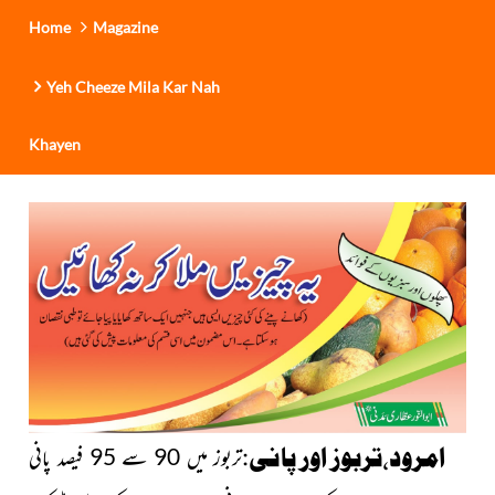
Home
Magazine
Yeh Cheeze Mila Kar Nah
Khayen
امرود،تربوز اور پانی:
تربوز میں 90 سے 95 فیصد پانی