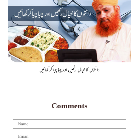
دانتوں کا خیال رکھیں اور چبا چبا کر کھائیں
Comments