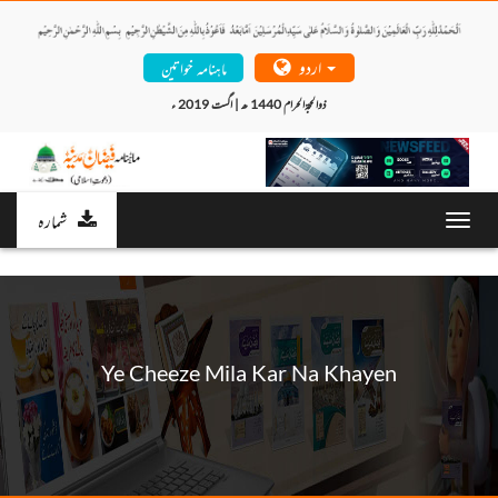
اردو
ماہنامہ خواتین
ذوالحجۃالحرام 1440 ھ | اگست 2019 ء 
شمارہ
Toggl
navig
Ye Cheeze Mila Kar Na Khayen