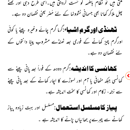
ملتی ہیں تو نظام ہاضمہ کو سُست کردیتی ہیں۔
اسی طرح دہی اور کھٹے
پھل ملاکر کھانا بھی جسمانی نشوونما کے لئے مُضر یعنی نقصان دہ ہے۔
ٹھنڈی اور گرم اشیاء:
گرما گرم چائے وغیرہ پینے یا کوئی
اورگرم چیز کھانے کے فوری بعد ٹھنڈے مشروب پینا دانتوں کے
لئے نقصان دہ ہے۔
کھانسی کا اندیشہ:
گرم دودھ کے فوراً بعد پانی پینے سے
کھانسی جبکہ مٹھائی یا آم اور لسوڑے کا اچار کھانے کے بعد پانی پینے
سے نزلہ، زکام اور کھانسی کا سخت اندیشہ ہے۔
پیاز کامسلسل استعمال:
مسلسل اور بہت زیادہ پیاز
کھانے سے چہرےپر جھائیاں پڑنے کا اندیشہ ہے ۔