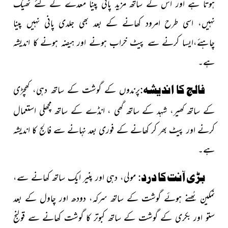
ہوتا ہے اور اس کے ساتھ مزید پانی پینا معدے کے لئے ٹھیک
نہیں، اسی طرح امرود کھانے کے بعد بھی جلدی پانی نہیں پینا
چاہئے،ایسا کرنے سے پیٹ خراب ہونے اور ہیضہ ہونے کا اندیشہ
ہے۔
فالج کا اندیشہ:
پرندوں کے گوشت کے ساتھ دہی، کھچڑی
کے ساتھ کھیر، شہد کے ساتھ گھی ، انڈے کے ساتھ مچھلی استعمال
کرنے اور پیٹ بھر کر کھانے کے فوری بعد نہانے سے فالج کا اندیشہ
ہے۔
بڑی آنت کا درد:
مولی، دہی اور پنیر ایک ساتھ کھانے سے،
نمکین بُھنے ہوئے گوشت کے ساتھ سرکہ، دودھ اور چاول کے بعد
ستو اور بکری کے گوشت کے ساتھ کبوتر کا گوشت کھانے سے قولنج