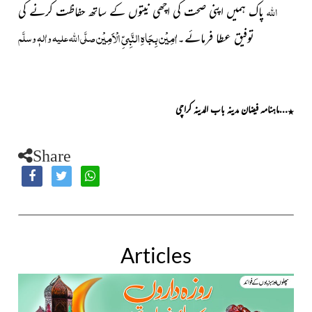
اللہ
پاک ہمیں اپنی صحت کی اچھی نیتوں کے ساتھ حفاظت کرنے کی
اٰمِیْن بِجَاہِ النَّبِیِّ الْاَمِیْن
صلَّی اللہ علیہ واٰلہٖ وسلَّم
توفیق عطا فرمائے۔
…ماہنامہ فیضان مدینہ باب المدینہ کراچی
٭
Share
Articles