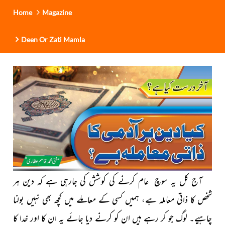
Home
Magazine
Deen Or Zati Mamla
آج کل یہ سوچ عام کرنے کی کوشش کی جارہی ہے کہ دین ہر
شخص کا ذاتی معاملہ ہے، ہمیں کسی کے معاملے میں کچھ بھی نہیں بولنا
چاہیے۔ لوگ جو کر رہے ہیں ان کو کرنے دیا جائے یہ ان کا اور خدا کا