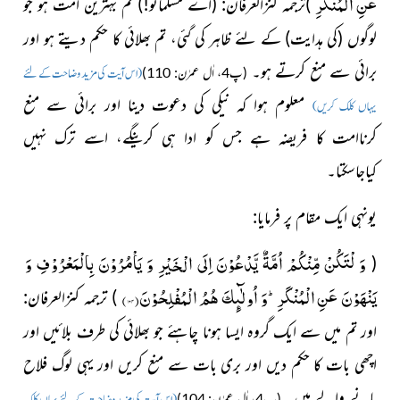
عَنِ الْمُنْكَرِ
)ترجمہ كنزالعرفان:
(اے
مسلمانو!)
تم بہترین امت ہو جو
لوگوں
(کی ہدایت)
کے لئے ظاہر کی گئی، تم بھلائی کا حکم دیتے ہو اور
برائی سے منع کرتے ہو۔
(پ4، اٰل عمرٰن: 110)
(اس آیت کی مزید وضاحت کے لئے
معلوم ہوا کہ نیکی کی دعوت دینا اور برائی سے منع
یہاں کلک کریں)
کرناامت کا فریضہ ہے جس کو ادا ہی کرینگے، اسے ترک نہیں
کیاجاسکتا۔
یونہی ایک مقام پر فرمایا:
وَ لْتَكُنْ مِّنْكُمْ اُمَّةٌ یَّدْعُوْنَ اِلَى الْخَیْرِ وَ یَاْمُرُوْنَ بِالْمَعْرُوْفِ وَ
(
یَنْهَوْنَ عَنِ الْمُنْكَرِؕ-وَ اُولٰٓىٕكَ هُمُ الْمُفْلِحُوْنَ(
۱۰۴
)
)
ترجمہ كنزالعرفان:
اور تم میں سے ایک گروہ ایسا
ہونا چاہئے جو بھلائی کی طرف بلائیں اور
اچھی بات کا حکم دیں اور بری بات سے منع کریں اور یہی لوگ فلاح
پانے والے ہیں۔
(پ4، اٰل عمرٰن: 104)