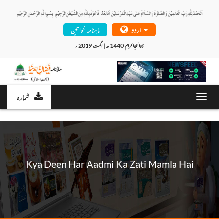
اردو
ماہنامہ خواتین
ذوالحجۃالحرام 1440 ھ | اگست 2019 ء 
شمارہ
Toggl
navig
Kya Deen Har Aadmi Ka Zati Mamla Hai