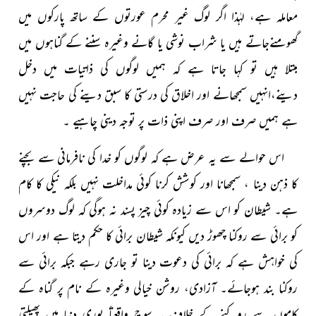
معاملہ ہے، لہٰذا اگر لوگ غیر محرم عورتوں کے ساتھ پارکوں میں
گھومنےجاتے ہیں یا شراب نوشی یا گانے وغیرہ سننے کے گناہوں میں
مبتلا ہیں تو کہا جاتا ہے کہ ہمیں لوگوں کی ذاتیات میں دخل
دینے،انہیں سمجھانے اور اخلاق کی درستی کا سبق دینے کی حاجت نہیں
ہے ہمیں صرف اور صرف اپنی ذات پر توجہ دینی چاہیے ۔
اس حوالے سے یہ عرض ہے کہ لوگوں کو خدا کی نافرمانی سے بچنے
کا ذہن دینا ، سمجھانا اور کوشش کرنا کوئی مداخلت نہیں بلکہ نیکی کا کام
ہے۔ شیطان کو اس سے زیادہ کوئی چیز پسند نہ ہوگی کہ لوگ دوسروں
کو برائی سے روکنا چھوڑ دیں کیونکہ شیطان برائی کا حکم دیتا ہے اور اس
کی خواہش ہے کہ برائی کی دعوت دینا تو جاری رہے جبکہ برائی سے
روکنا بند ہوجائے۔ آزادی، روشن خیالی وغیرہ کے نام پر گناہ کے
کاموں سے روکنے کے خلاف یہ سوچ واقعتاً پوری دنیا میں پھیلتی