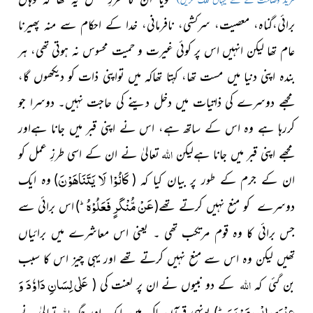
مزید وضاحت کے لئے یہاں کلک کریں)
برائی،گناہ، معصیت، سرکشی، نافرمانی،
خدا کے احکام سے منہ پھیرنا
عام تھا لیکن انہیں اس پر کوئی غیرت و حمیت محسوس نہ ہوتی تھی، ہر
بندہ اپنی دنیا میں مست تھا، کہتا تھاکہ میں تواپنی ذات کو دیکھوں گا،
مجھے دوسرے کی ذاتیات میں دخل دینے کی حاجت نہیں۔ دوسرا جو
کررہا ہے وہ اس کے ساتھ ہے، اس نے اپنی قبر میں جانا ہےاور
اللہ
مجھے اپنی قبر
میں جانا ہےلیکن
تعالیٰ نے ان کے اسی طرزِ عمل کو
كَانُوْا لَا یَتَنَاهَوْنَ
ان کے
جرم کے طور پر بیان کیا کہ (
)
وہ ایک
عَنْ مُّنْكَرٍ فَعَلُوْهُؕ-
دوسرے کو منع نہیں کرتے تھے
(
)
اس برائی سے
جس برائی کا وہ قوم مرتکب تھی ۔
یعنی اس معاشرے میں برائیاں
تھیں لیکن وہ اس سے منع نہیں کرتے تھے اور یہی چیز اس کا سبب
عَلٰى لِسَانِ دَاوٗدَ وَ
اللہ
بن گئی کہ
کے دو نبیوں نے ان پر لعنت کی (
عِیْسَى ابْنِ مَرْیَمَؕ-
اللہ
) یونہی قرآنِ پاک میں ایک اور
جگہ
تعالیٰ نے