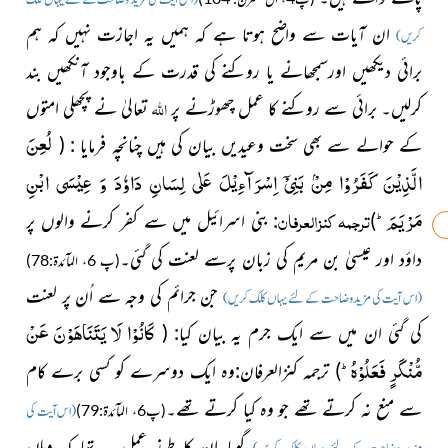
(اس آیت کی مزید وضاحت کے لئے یہاں کلک
ان آیات سے واضح ہوتا ہے کہ ہمیں یہ اجازت نہیں کہ ہم
کریں)
برائی دیکھیں اورسمجھانے یا روکنے کی قدرت کے باوجود آنکھیں بند
اللہ
کرلیں۔ برائی سے روکنے کا عمل چھوڑنے پر
تعالیٰ نے پچھلی امتوں
لُعِنَ
کے حوالے سے بھی سخت وعیدیں بیان کی ہیں چنانچہ فرمایا
: (
الَّذِیْنَ كَفَرُوْا مِنْۢ بَنِیْۤ اِسْرَآءِیْلَ عَلٰى لِسَانِ دَاوٗدَ وَ عِیْسَى ابْنِ
مَرْیَمَؕ-
ترجمہ كنزالعرفان
)
: بنی اسرائیل
میں سے کفر کرنے والوں پر
داؤد اور عیسیٰ بن مریم کی زبان پرسے لعنت کی گئی۔
(پ 6، المآئدۃ:78)
جن جرائم کی وجہ سے اُن پر لعنت
(اس آیت کی مزید وضاحت کے لئے یہاں کلک کریں)
كَانُوْا لَا یَتَنَاهَوْنَ عَنْ
کی گئی ان میں سے ایک جرم یہ بیان کیا
: (
مُّنْكَرٍ فَعَلُوْهُؕ-
)
ترجمہ كنزالعرفان:وہ ایک دوسرے کو کسی برے کام
سے منع نہ کرتے تھے جو وہ کیا کرتے تھے۔
(پ6، المآئدۃ:79)
(اس آیت کی
گویا ان
کا طرزِ عمل یہ تھا کہ وہاں