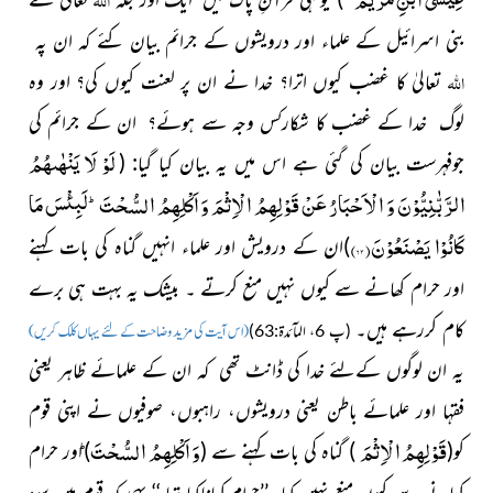
بنی اسرائیل کے علماء اور درویشوں کے جرائم بیان کئے كہ ان پہ
اللہ
تعالیٰ کا غضب کیوں اترا؟ خدا نے ان پر لعنت کیوں کی؟ اور وہ
لوگ خدا کے غضب کا شکارکس وجہ سے ہوئے؟ ان کے جرائم کی
لَوْ لَا یَنْهٰىهُمُ
جوفہرست بیان کی گئی ہے اس میں یہ بیان کیا گیا:
(
الرَّبّٰنِیُّوْنَ وَ الْاَحْبَارُ عَنْ قَوْلِهِمُ الْاِثْمَ وَ اَكْلِهِمُ السُّحْتَؕ-لَبِئْسَ مَا
كَانُوْا یَصْنَعُوْنَ(
۶۳
)
)
ان کے درویش اور علماء انہیں گناہ کی بات کہنے
اور حرام کھانے سے کیوں نہیں منع کرتے ۔
بیشک یہ بہت ہی برے
کام کررہے ہیں۔
(پ 6، المآئدۃ:63)
(اس آیت کی مزید وضاحت کے لئے یہاں کلک کریں)
یہ ان لوگوں کےلئے خدا کی ڈانٹ تھی کہ ان کے علمائے ظاہر یعنی
فقہا اور علمائے باطن یعنی درویشوں، راہبوں، صوفیوں نے اپنی قوم
قَوْلِهِمُ الْاِثْمَ
وَ اَكْلِهِمُ السُّحْتَؕ
کو(
)
گناہ کی بات کہنے سے
(
)
اور حرام
کھانے سے کیوں منع
نہیں کیا۔
’’حرام کھاناکیا تھا ‘‘ یہی کہ قوم میں سود