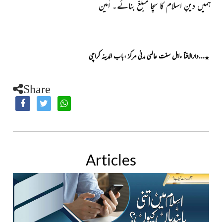
ہمیں دینِ اسلام کا سچا مبلغ بنائے۔ اٰمین
…دارالافتا ءاہل سنت عالمی مدنی مرکز ،باب المدینہ کراچی
٭
Share
Articles