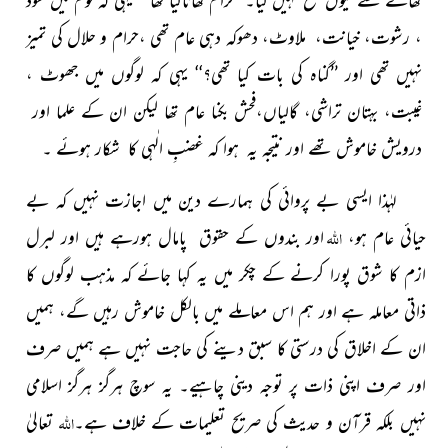
، رشوت، خیانت،
ملاوٹ، دھوکہ دہی عام تھی ،حرام و حلال کی تمیز
نہیں تھی اور
’’گناہ کی بات کیا تھی؟‘‘ یہی کہ لوگوں میں جھوٹ ،
غیبت،
بہتان تراشی، گالیاں،فحش بکنا عام تھا لیکن ان کے علما اور
درویش خاموش تھے اور نتیجہ یہ ہوا کہ غضبِ الٰہی کا شکار ہوئے ۔
لہٰذا ایسی بے پروائی کی ہمارے دین میں اجازت نہیں کہ بے
اللہ
حیائی عام ہو،
اور بندوں کے حقوق پامال ہورہے ہیں اور لبرل
ازم کا شوق پورا کرنے کے چکر میں یہ کہا جائے کہ مذہب لوگوں کا
ذاتی معاملہ ہے اور ہم اس معاملے میں بالکل خاموش رہیں گے، ہمیں
ان کے اخلاق کی درستی کا سبق دینے کی حاجت نہیں ہے ہمیں صرف
اور صرف اپنی ذات پر توجہ دینی چاہیے۔ یہ سوچ ہرگز ہرگز اسلامی
اللہ
نہیں بلکہ قرآن و حدیث کی صریح تعلیمات کے خلاف ہے۔
تعالیٰ