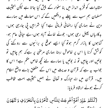
مشاہدات کو فخریہ انداز میں بنا سنوار کے پیش کیا جاتا ہے لیکن بحیثیتِ
مسلمان ہم سب سے پہلے یہ دیکھیں گے کہ اس معاملے میں ہمارے
دین نے ہماری کیا رہنمائی فرمائی ہے؟ کیا شرابیں پی جارہی ہوں،
بدکاریاں پھیل رہی ہوں، جوئے خانے آباد ہوں،بے حیائی عام ہو،
گناہوں کا بازار گرم ہوتو کیا ایسے موقع پر برائیوں سے روکنے کی
کوشش کرنا یا اس پر
خاموش رہنا ہماری مرضی پر ہےکہ ہم چاہیں تو
بولیں اور چاہیں
تو نہ بولیں یا ہمارے لئے کچھ خاص حکم ہے؟ اس کا
جواب یہ ہے کہ قرآن و حدیث میں اس کے متعلق بڑے واضح احکام
اللہ
ہیں۔ قرآن میں
تبارک و تعالیٰ نے ہمیں بحیثیتِ امت مخاطب
کرتے ہوئے ارشاد فرمایا:
كُنْتُمْ خَیْرَ اُمَّةٍ اُخْرِجَتْ لِلنَّاسِ تَاْمُرُوْنَ بِالْمَعْرُوْفِ وَ تَنْهَوْنَ
(