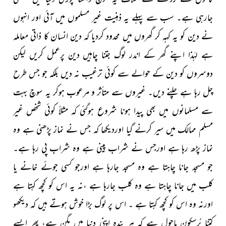
جارہی ہے۔ سب سے پہلے يہ ذہنیت غیر مسلموں میں آئی اور انہوں
نے دین کو یہ کہہ کر گھروں میں محدود کردیا کہ دین انسان کا ذاتی معاملہ
ہے لہٰذا اپنے گھر کے اندر لوگ جتنا چاہیں دین
پرعمل کریں لیکن
دوسروں کو دین کے حوالے سے کوئی ترغیب نہ دیں بلکہ جو جس طرح
چل رہا ہے چلنے دیں۔
غیروں سے متأثر و مرعوب ہوکر یہ سوچ بہت
سے مسلمانوں میں بھی پیدا ہونا شروع ہوگئی کہ مثلاً کوئی شخص غیر
مسلم ممالک میں سیر کرنے گیا اوردیکھا کہ جس نے نماز پڑھنی ہے وہ
نماز پڑھ رہا ہے اورجس نے شراب پینی ہے وہ شراب پی رہا ہے۔
جو مسجد جانا چاہتا ہے وہ مسجد جارہا ہے اورجو کسی جوئے خانے یا
کلب میں جانا چاہتا ہے وہ کلب جارہا ہے ،نہ یہ اس کو کچھ کہتا ہے
اورنہ وہ اس کو کچھ کہتا ہے ۔ اس پر لوگ بڑا خوش ہوتے ہیں کہ دیکھو
کتنا پُرسکون ماحول ہے کہ ہر بندہ اپنی دنیا میں مگن ہے، پھر ایسے