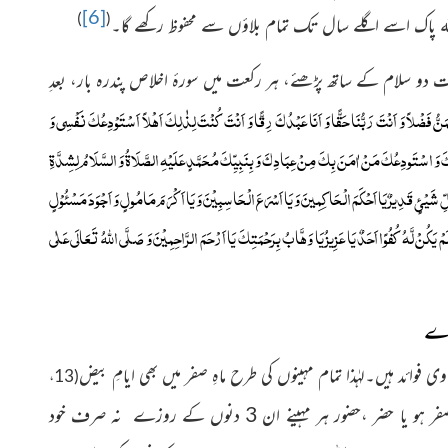
[6]
)
(
لہ پاک اسے اگلے سال تک تمام بلاؤں سے محفوظ رکھے گا۔
 دو سلام کے ساتھ پڑھئے، ہر رکعت میں سورۂ اخلاص پندرہ بار، بعدِ
َنُّ فَضْلاً وَ اَنْتَ رَبُّنَا حَقًّا وَ اَنَا عَبْدُکَ رِقًّا وَ اَنْتَ كُنْتَ لِذٰلِكَ اَهْلاً اَسْتَوْدِعُكَ نَفْسِي وَ
كَ وَ اسْتَودِعُكَ مَنْ اٰمَنَ بِكَ مِنْ عِبَادِكَ وَ بِنَبِيِّكَ مُحَمَّدٍ عَلَيْهِ الصَّلَاةُ وَ السَّلَامُ لِشِدَّةِ
شَیْئٍ قَدِيرٌ يَا اَحْكَمَ الْحَاكِمِينَ وَ يَا اَسْرَعَ الْحَاسِبِيْنَ وَ يَا اَكْرَمَ مَامُولٍ وَ اَجْوَدَ مَسْئُوْلٍ
 وَ لَمْ يَكُنْ لَّهُ كُفُوًا اَحَدٌ يَا عَزِيزُ يَا وَهَّابُ بِرَحْمَتِكَ يَا اَرْحَمَ الرَّاحِمِيْنَ وَ صَلَّى اللهُ تَعَالَى عَلٰى
ے
ئد ہیں۔لہٰذا تمام مہینوں کی طرح ماہِ صفر میں بھی ایامِ بیض
(13،
تاریخوں کے روزے ضرور رکھنے کی کوشش کرنی چاہیے کیونکہ صفر ہو یا حضر ،حضور ہر مہینے ان 3 دنوں کے روزے نہ صرف خود