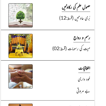
حصولِ علم کی رکاوٹیں
بُری عادتیں (قسط:12)
رسم و رواج
میت کی رسومات (قسط:02)
اخلاقیات
خود داری
بے مروتی