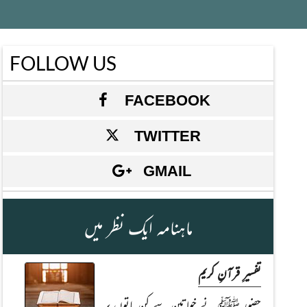
FOLLOW US
FACEBOOK
TWITTER
GMAIL
ماہنامہ ایک نظر میں
تفسیرِ قرآنِ کریم
حضور ﷺ نے خواتین سے کن باتوں پر