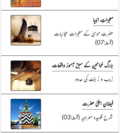
معجزاتِ انبیا
حضرتِ موسیٰ کے معجزات عجائبات
(قسط:07)
بزرگ خواتین کے سبق آموز واقعات
زیب و زینت کی حدود
فیضانِ اعلیٰ حضرت
شرح قصیدہ معراجیہ (قسط:03)