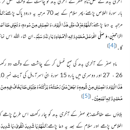
اَلل
بار سورۂ اخلاص پڑھئے،پھر سلام کے بعد 70 مرتبہ یہ درودِ پاک پڑھئے:
اَللّٰهُمَّ صَرِّفْ عَنِّي هٰذَا الْيَوْمَ، وَ اعْصِمْنِي مِنْ سُو ءِهٖ، وَ نَجِّنِي عَمَّا ا
مرتبہ
یہ دعا پڑھئے:
عَلٰى مُحَمَّدٍ وَ اٰلِهِ الْاَمْجَادِ وَ بَارِكْ وَ سَلِّمْ
الرَّاحِمِيْنَ،وَ صَلَّى اللَّهُ
۔ان شاء اللہ اس نماز
[4]
)
(
گا۔
26 ، 27 اور دوسری میں پارہ 15 سورۂ بنی اسرآءیل کی آیت نمبر 110 ، 111 اور سلام کے بعد درود اور یہ دعا پڑھئے:
هٰذَا الْيَوْمَ وَ اعْصِمْنِي مِنْ شُومِهٖ وَ اجْعَلْ عَلَىَّ رَحْمَتَهُ وَ بَرَكَتَهُ وَ جَنِّبْنِي عَمَّا یَخَافُ فِيهِ مِنْ ن
[5]
مُحَمَّدٍ وَّ اٰلِہٖ اَجْمَعِيْنَ
)
(
۔
اَللّٰهُمَّ
يَا شَدِيدَ الْقُوىٰ،يَا شَدِيدَ الْ
اخلاص پڑھے اور سلام کے بعد یہ دعا پڑھے: