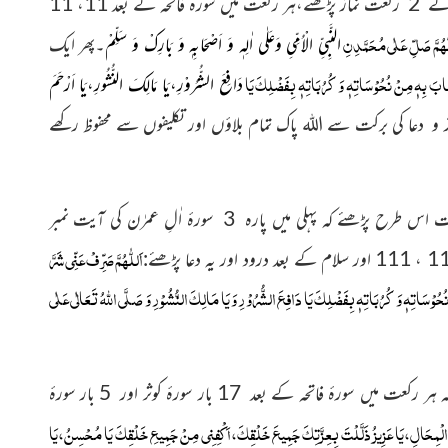
آخری بدھ کے نفل:ماہِ صفر کے آخری بدھ کو چاشت کے وقت غسل کر کے 2 رکعت نماز پڑھئے،ہر رکعت میں سورۂ فاتحہ کے بعد 11، 11
ّٰھُمَّ صَلِّ عَلٰی مُحَمَّدِنِ
النَّبِیِّ الْاُمِّیِ وَعَلٰی اٰلِہٖ وَ اَصْحَابِہٖ وَ بَارِکْ وَ سَلِّمْ
۔پھر ایک
َصَابَ بِهٖ مِنْ
نُحُوْسَاتِهٖ
وَ كُرُبَاتِهٖ بِفَضْلِكَ يَا
دَافِعَ الشُّرُوْرِ،يَا مَالِكَ النُّشُورِ،يَا اَرْحَمَ
 و دعا کی برکت سے اللہ پاک تمام بلاؤں اور تکلیفوں سے محفوظ رکھے
ماہِ صفر کے آخری بدھ کی صبح غسل کر کے چاشت کے وقت دو رکعت اس طرح پڑھئے کہ پہلی میں پارہ 3 سورۂ اٰلِ عمرٰن کی آیت نمبر
اَللّٰهُمَّ صَرِّفْ عَنِّی شَرَّ
ُحُوْسَاتِهٖ وَ كُرُبَاتِهٖ بِفَضْلِكَ يَا دَافِعَ ا
لشُّرُوْرِ
وَ يَا مَالِكَ
النُّشُوْرِ وَ صَلَّى اللهُ تَعَالٰى عَلٰى
بلاؤں سے حفاظت:جو صفر کے آخری بدھ کو چار رکعت اس طرح پڑھے کہ ہر رکعت میں سورۂ فاتحہ کے بعد 17 بار سورۂ کوثر اور 5 بار سورۂ
مِحَالِ،يَا عَزِيزُ ذَلَّلْتَ بِعِزَّتِكَ جَمِيعَ خَلْقِكَ،اَكْفِنِي مِنْ جَمِيعِ خَلْقِكَ يَا مُحْسِنُ،يَا