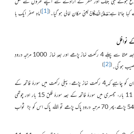
ے شروع ہوتے ہی جنگ اور سفر کے ارادے سے اپنے گھروں سے نکل
[1]
صَفَرَ الْمَکَانُ
)
(
کہا جاتا ہے:
یعنی مکان خالی ہو گیا۔
ماہِ صفر ایک با
کے نوافل
برکاتِ صفر:منقول ہے کہ جو ماہِ صفر کا چاند دیکھ کر اس روز مغرب کے بعد عشا سے پہلے 4 رکعت نماز پڑھے اور بعدِ نماز 1000 مرتبہ درودِ
[2]
)
(
نصیب ہو گی۔
ان کو چاہیے کہ
4 رکعت نماز پڑھے، پہلی رکعت میں سورۂ فاتحہ کے
بعدسورۂ کافرون 15 مرتبہ، دوسری میں سورۂ فاتحہ کے بعد سورۂ اخلاص 11 بار، تیسری میں سورۂ فاتحہ کے بعد سورۂ فلق 15 بار اور چوتھی
پڑھے،پھر 70 مرتبہ درودِ پاک پڑھے تو اللہ پاک اس کو بڑا ثواب
54