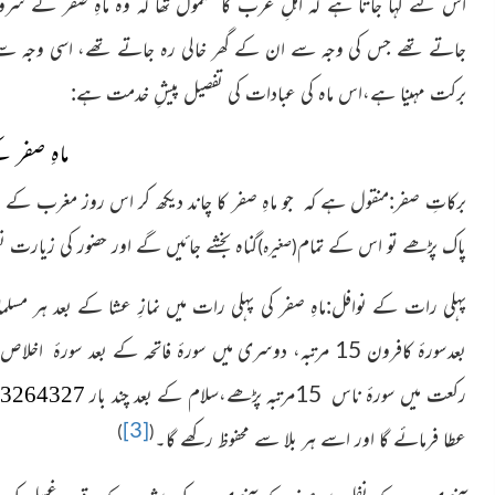
اس لئے کہا جاتا ہے کہ اہلِ عرب کا معمول تھا کہ وہ ماہِ صفر ک
جاتے تھے جس کی وجہ سے ان کے گھر خالی رہ جاتے تھے، اسی وجہ سے 
برکت مہینا ہے،اس ماہ کی عبادات کی تفصیل پیشِ خدمت ہے:
ماہِ صفر 
پاک پڑھے تو اس کے تمام
گناہ بخشے جائیں گے اور حضور کی زیارت 
(صغیرہ)
پہلی رات کے نوافل:ماہِ صفر کی پہلی رات میں نمازِ عشا کے بعد ہر مسلم
رکعت میں سورۂ ناس 15مرتبہ پڑھے،سلام کے بعد چند بار
32
6
432
7
[3]
)
(
عطا فرمائے گا اور اسے ہر بلا سے محفوظ رکھے گا۔