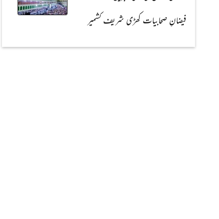
فیضانِ صحابیات کھڑی شریف کشمیر