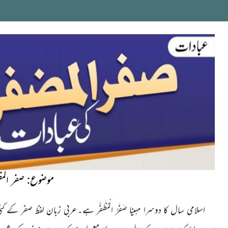
موضوع: صفر الم
اسلامی سال کا دوسرا مہینا صَفَرُ الْمُظَفَّر ہے۔عربی زبان لفظ صفر کے