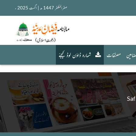
صفرالمظفر 1447 ھ | اگست 2025 ء
امین
مصنّفات
شمارہ ڈاؤن لوڈ کیجئے
Saf