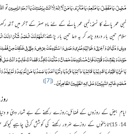
مُجْمِلُ،يَا مُفَضِّلُ،يَا مُنْعِمُ،يَا مُكَرِّمُ،يَا مَنْ لَّآ اِلٰهَ اِلَّا اَنْتَ بِرَحْمَتِكَ يَا اَرْحَمَ الرّٰحِمِين
تو ال
لمبی عمر پانے کا نسخہ:
لمبی عمر پانے کے لئے ماہِ صفر کے آخر میں آٹھ رکعت
اَللّٰهُمَّ لَكَ الْحَمْدُ شُكْرً ا وَلَكَ الْم
سلام تین بار درودِ پڑھ کر یہ دعا تین بار پڑھئے:
دِينِي وَ دُنْيَايَ وَآخِرَتِی وَ خَوَاتِیْمَ عُمُرِى وَ عَمَلِي وَ اسْتَوْدِعُكَ عِرْضِي وَ عِزَّتِى فِي خَلْقِكَ مِنْ فَضْلِ
حَوْلِكَ وَ بَطْشِكَ وَ قُوَّتِكَ فَاِنَّ مُسْتَوْدِعَكَ مَصَانٌ وَ حُكْمُكَ نَافِذٌ وَ قَضَاءُكَ غَالِبٌ وَ اَنْتَ عَلٰى كُلِّ 
يَا حَيُّ يَا قَيُّوْمُ يَا قَدِيْمُ يَا قَائِمُ يَا دَآئِمُ يَا فَرْدُ يَا وِتْرُ يَا اَحَدُ يَا صَمَدُ يَا مَنْ لَّمْ يَلِدْ وَ لَمْ يُولَدُ
[7]
مُحَمَّدٍ خَاتِمِ النَّبِيِّينَ وَ عَلٰى اٰلِهِ الطَّيِّبِينَ الطَّاهِرِيْنَ
)
(
۔
روز
ایامِ بیض کے روزوں کے فضائل:روزے رکھنے کے بے شمار دینی و دنیاوی فوا
14، 15)