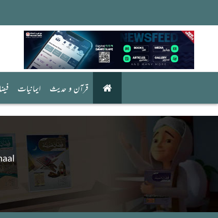
قرآن و حدیث
ایمانیات
فیض
maal