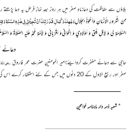
بلاؤں سے حفاظت کی دعا:ماہِ صفر میں ہر روز بعد نمازِ فرض یہ دعا پڑھت
وَجْهِكَ وَكَمَالِ قُدْرَتِكَ اَنْ تُجِيْرَنِي فِي هٰذِهِ السَّنَةِ وَ قِنِي
مِنْ شُرُورِ الْاَزْمَانِ وَاَعُوْذُ بِجَلَالِ
السَّلَامَةِ لِي وَ لِاَهْلِ بَيْتِي وَ اَوْلَادِي وَ اِخْوَانِي
وَ اَقْرُبَائِي وَ لِاُمَّةِ مُحَمَّدٍ عَلَيْهِ الصَّلَاةُ وَ السَ
دعائے 
حاجی سے دعائے مغفرت کروایئے:امیر المومنین حضرت عمر فاروق
رضی اللہُ
صفر اور ربیع الاول کے 20 دنوں میں جس کے لئے استغفار کرے اس کی بھی مغفرت ہو جاتی ہے۔
ــــــــــــــــــــــــــــــــــــــــــــــــــــــــــــــــــــــــــــــ
*
شعبہ ذمہ دار ماہنامہ خواتین