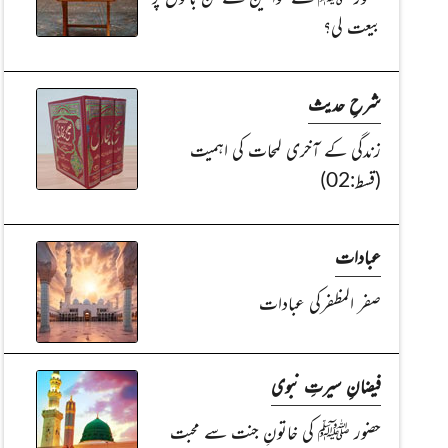
بیعت لی؟
شرحِ حدیث
زندگی کے آخری لمحات کی اہمیت
(قسط:02)
عبادات
صفر المظفرکی عبادات
فیضانِ سیرتِ نبوی
حضور ﷺ کی خاتونِ جنت سے محبت