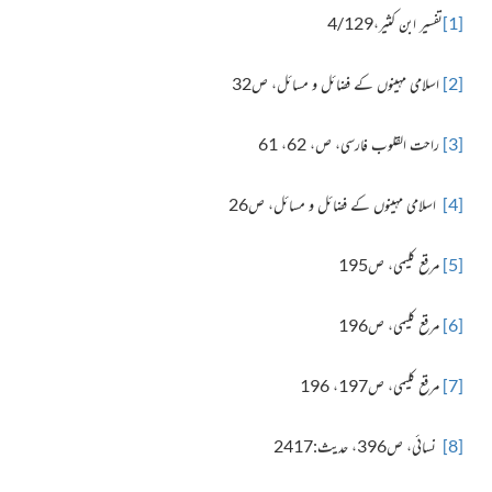
[1]
تفسیر ابن کثیر،4/129
[2]
اسلامی مہینوں کے فضائل و مسائل، ص32
[3]
راحت القلوب فارسی، ص، 62، 61
[4]
اسلامی مہینوں کے فضائل و مسائل، ص26
[5]
مرقع کلیمی، ص195
[6]
مرقع کلیمی، ص196
[7]
مرقع کلیمی، ص197، 196
[8]
نسائی، ص396، حدیث:2417