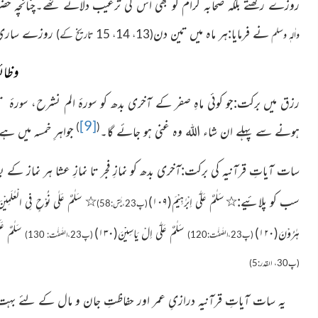
روزے رکھتے بلکہ صحابہ کرام
کو بھی اس کی ترغیب دلاتے تھے۔چنانچہ حض
نے فرمایا:ہر ماہ میں تین دن
روزے ساری ز
(13، 14، 15 تاریخ کے)
واٰلہٖ وسلم
وظا
[9]
)
(
ہونے سے پہلے ان شاء اللہ وہ غنی ہو جائے
گا۔
جواہرِ خمسہ میں ہ
سات آیاتِ قرآنیہ کی برکت:آخری بدھ کو نمازِ فجر تا نمازِ عشا ہر نماز کے بعد
سب کو پلائیے:٭
٭
سَلٰمٌ
عَلٰۤى اِبْرٰهِیْمَ(
۱۰۹
)
سَلٰمٌ عَلٰى نُوْحٍ فِی الْعٰلَمِیْ
(پ23،یٰسٓ:58)
هٰرُوْنَ(
۱۲۰
)
سَلٰمٌ عَلٰۤى اِلْ یَاسِیْنَ(
۱۳۰
)
سَلٰمٌ عَلَ
(پ23،الصّٰفّٰت:120)
(پ23،الصّٰفّٰت:
130)
(پ30، القدر:5)
یہ سات آیاتِ قرآنیہ درازیِ عمر اور حفاظتِ جان و مال کے لئے بہ