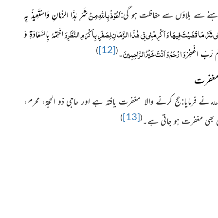
اَعُوْذُ بِاللهِ مِنْ
ے رہنے سے بلاؤں سے حفاظت ہو گی:
شَرِّ هٰذَا الزَّمَانِ وَاسْتَعِيذُ بِهٖ
 شَرَّ مَا قَضَيْتَ فِيهَا وَ اَكْرِمْنِي فِي هٰذَا الزَّمَانِ لِصَفَرٍ بِاَكْرَمِ النَّظَرِ وَ
اخْتِمْهُ بِالسَّعَادَةِ وَ
[12]
وَ ارْحَمْ وَ اَنْتَ خَيْرُ الرَّاحِمِينَ
)
(
ّلَامُ رَبِّ اغْفِرْ
۔
مغفرت
نے فرمایا:حج کرنے والا مغفرت یافتہ ہے اور حاجی ذو الحجۃ، محرم،
 عنہ
[13]
)
(