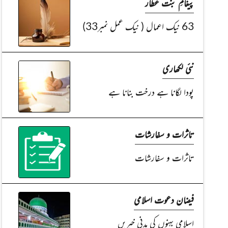
پیغامِ بنت عطار
63 نیک اعمال ( نیک عمل نمبر33)
نئی لکھاری
پودا لگانا ہے درخت بنانا ہے
تاثرات و سفارشات
تاثرات و سفارشات
فیضان دعوت اسلامی
اسلامی بہنوں کی مدنی خبریں