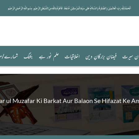
ان سیرت
فیضانِ بزرگانِ دین
اخلاقیات
علم نور ہے
بکنگ
شمارے/مض
ar ul Muzafar Ki Barkat Aur Balaon Se Hifazat Ke A