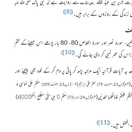
رت جریر بن
عبدُ اللہ
سے روایت ہے کہ نبی پاک
رضی اللہُ عنہ
صلی اللہُ علیہ
[8]
)
(
ندگی کے روزوں کے برابر ہیں۔
ئف
رزق میں برکت:جو کوئی ماہِ صفر کے آخری بدھ کو سورۂ الم نشرح، سورۂ تین، سورۂ نصر اور سورۂ اخلاص 80، 80 بار پڑھے اس مہینےکے ختم
[10]
)
(
ے:اس کی عمر لمبی کر دی جائے گی۔
 یہ آیاتِ قرآنیہ ایک مرتبہ پڑھ کر پانی پر دم کر کے خود بھی پیجئے اور
نَ(
۷۹
)
سَلٰمٌ عَلٰى مُوْسٰى وَ
سَلٰمٌ
عَلٰۤى اِبْرٰهِیْمَ(
۱۰۹
)
(پ23،الصفت:
79)
(پ23،الصّٰفّٰت:109)
یْكُمْ طِبْتُمْ فَادْخُلُوْهَا خٰلِدِیْنَ(
۷۳
)
سَلٰمٌ ﱡ هِیَ حَتّٰى مَطْلَعِ الْفَجْرِ۠(
۵
)
(پ24،الزمر:73)
[11]
)
(
ت افضل ہیں۔