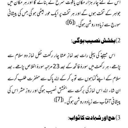
اس کے لئے چار ہزار مکان یاقوت سرخ کے بنائے گا اور ہر مکان میں
جواہر کے تخت ہوں گے اور ہر تخت پر ایک حور بیٹھی ہو گی جس کی پیشانی
[6]
)
(
سورج سے زیادہ روشن ہوگی۔
2)بخشش نصیب ہوگی:
اس مہینے کی پہلی رات بعد نمازِ عشا چار رکعت نفل نماز دو سلام سے
پڑھے، ہر رکعت میں سورۂ فاتحہ کے بعد 23 مرتبہ سورۂ اخلاص پڑھے۔بعد
اللہ
سلام کے اپنے گناہوں سے توبہ کر کے
پاک سے مغفرت طلب کرے
اللہ
ان شاء
اس نماز کی برکت سے بخشش نصیب ہوگی اور روزِ حشر اس کی
[7]
)
(
پیشانی آفتاب سے زیادہ روشن ہو گی۔
3)حج اور شہادت کا ثواب: