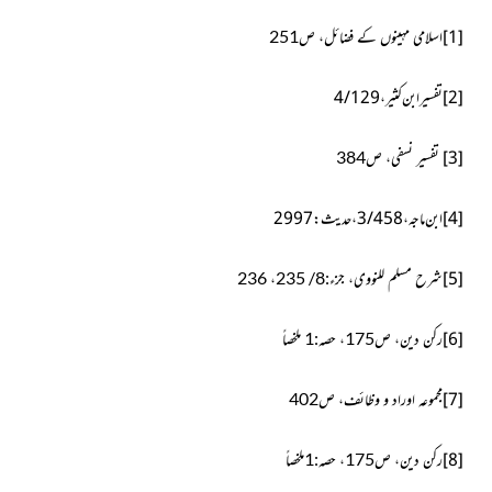
[1]
اسلامی مہینوں کے فضائل، ص251
[2]
تفسیر ابن کثیر، 4/129
[3]
تفسیر نسفی، ص384
[4]
ابن ماجہ، 3/458، حدیث:2997
[5]
شرح مسلم للنووی، جزء:8/ 235، 236
[6]
رکن دین، ص175، حصہ:1 ملخصاً
[7]
مجموعہ اوراد و وظائف، ص402
[8]
رکن دین، ص175، حصہ:1ملخصاً