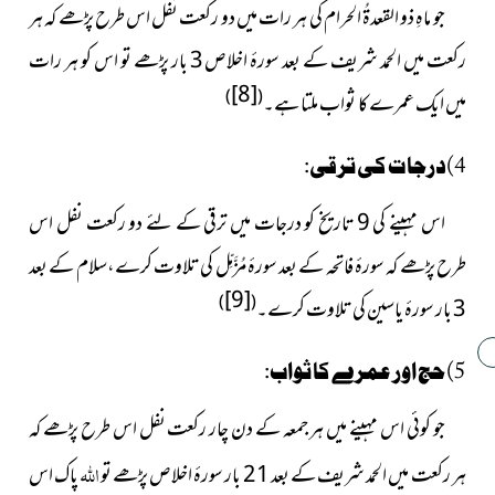
جو ماہِ ذو القعدۃُ الحرام کی ہر رات میں دو رکعت نفل اس طرح پڑھے کہ ہر
رکعت میں الحمد شریف کے بعد سورۂ اخلاص 3 بار پڑھے تو اس کو ہر رات
[8]
)
(
میں ایک عمرے کا ثواب ملتا ہے۔
4)درجات کی ترقی:
اس مہینے کی 9 تاریخ کو درجات میں ترقی کے لئے دو رکعت نفل اس
طرح پڑھے کہ سورۂ فاتحہ کے بعد سورۂ مُزَّمِّل کی تلاوت کرے،سلام کے بعد
[9]
)
(
3 بار سورۂ یاسین کی تلاوت کرے۔
5)حج اور عمرے کا ثواب:
جو کوئی اس مہینے میں ہر جمعہ کے دن چار رکعت نفل اس طرح پڑھے کہ
اللہ
ہر رکعت میں الحمد شریف کے بعد 21 بار سورۂ اخلاص پڑھے تو
پاک اس