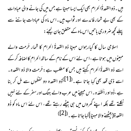
ہیں۔ذو القعدۃُ الحرام بھی ایک ایسا مہینا ہے جس میں کی جانے والی عبادات
کے بھی بے شمار فائدے اور ثواب ہیں۔اس ماہ کی عبادات جاننے سے
پہلے کچھ ضروری باتیں اس ماہ کے متعلق جان لیجئے:
اسلامی سال کا گیارہواں مہینا ذو القعدۃُ الحرام کا شمار حُرمت والے
مہینوں میں ہوتا ہے، اس لئے اس کے نام کے ساتھ الحرام کا اضافہ کر کے
اسے ذو القعدۃُ الحرام کہتے ہیں جس کا مطلب ہے:حُرمت والا ذو القعدہ۔
[1]
)
(
اسے ذی قعد بھی کہا جاتا ہے۔
ذو القعدہ دو لفظوں سے مل کر بنا
ہے،ذُو اور اَلْقَعْدَہ۔اس مہینے میں عرب والے جنگ اور سفر کے لئے نہیں
نکلتے تھے بلکہ اپنے گھروں میں ہی بیٹھے رہتے تھے، اس لئے اس ماہ کو ذُو
[2]
)
(
القعدۃ(بیٹھنے والا مہینا)کہا جاتا ہے۔