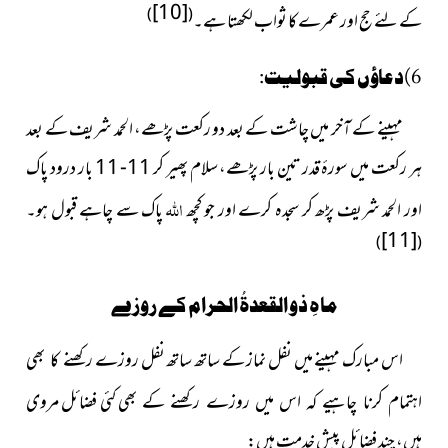
[10]
)
(
کے لئے حج اور عمرے کا ثواب لکھتا ہے۔
6)دعاؤں کی قبولیت:
مہینے کے آخر میں چاشت کے بعد دو رکعت پڑھے، الحمد شریف کے بعد
ہر رکعت میں سورۂ قدر تین بار پڑھے، سلام پھیر کر 11- 11 بار درود پاک
اللہ
اور الحمد شریف پڑھ کر سجدہ کرے اور جو کچھ
پاک سے چاہے قبول ہو۔
[11]
)
(
ماہِ ذو القعدۃُ الحرام کے روزے
اس مبارک مہینے میں نفل نماز کے ساتھ ساتھ نفل روزے
رکھنے کا بھی
کئی فضائل مروی
اہتمام کرنا چاہیے کہ اس میں روزے رکھنے کے بھی
ہیں، چند فضائل پیشِ خدمت ہیں: