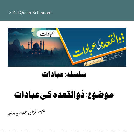
Zul Qaida Ki Ibadaat
سلسلہ: عبادات
موضوع: ذو القعدہ کی عبادات
*ام غزالی عطاریہ مدنیہ
۔۔۔۔۔۔۔۔۔۔۔۔۔۔۔۔۔۔۔۔۔۔۔۔۔۔۔۔۔۔۔۔۔۔۔۔۔۔۔۔۔۔۔