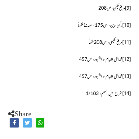
[9]
مرقع کلیمی، ص208
[10]
رکن دین، ص175، حصہ:1ملخصاً
[11]
مرقع کلیمی، ص208ملخصاً
[12]
فضائل الایام و الشہور، ص457
[13]
فضائل الایام و الشہور، ص457
[14]
شرح عین العلم، 1/183
Share