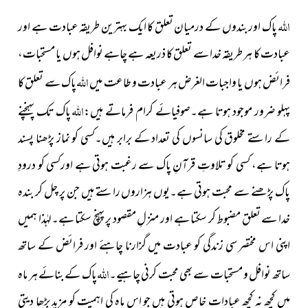
اللہ
پاک اور بندوں کے درمیان تعلق کا ایک بہترین طریقہ عبادت ہے اور
عبادت کا ہر طریقہ خدا سے تعلق کا ذریعہ ہے چاہے نوافل ہوں یا مستحبات،
اللہ
فرائض ہوں یا واجبات الغرض ہر عبادت و طاعت میں
پاک سے تعلق کا
اللہ
پہلو ضرور موجود ہوتا ہے۔صوفیائے کرام فرماتے ہیں:
پاک تک پہنچنے
کے راستے مخلوق کی سانسوں کی تعداد کے برابر ہیں۔کسی کو نماز پڑھنا پسند
ہوتا ہے، کسی کو تلاوتِ قرآنِ پاک سے رغبت ہوتی ہے اورکسی کو درودِ
پاک پڑھنے سے محبت ہوتی ہے۔یوں ہزاروں راستے ہیں جن پر چل کر بندہ
خدا سے تعلق مضبوط کر سکتا ہے اور منزلِ مقصود پر پہنچ سکتا ہے۔لہٰذا ہمیں
اپنی اس مختصر سی زندگی کو عبادت میں گزارنا چاہئے اور فرائض کے ساتھ
اللہ
ساتھ نوافل و مستحبات سے بھی محبت کرنی چاہیے۔
پاک کے بنائے ہر ماہ
میں کچھ نہ کچھ عبادات خاص ہوتی ہیں جو اس ماہ کی اہمیت کو مزید بڑھا دیتی