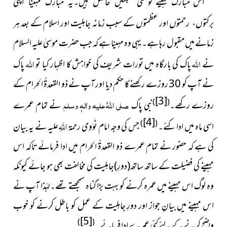
اس مبارک مہینے کو کئی
نسبتیں حاصل ہیں۔یہ مبارک مہینا اپنی
اور عظمتوں کے سبب زمانہ جاہلیت اور اسلام کے بعد ہر
برکتوں، رحمتوں
زمانے میں مقبول رہا ہے۔ یہی وہ مہینا ہے کہ جب حضرت موسیٰ علیہ السلام
اللہ
اللہ
نے
پاک کی بارگاہ میں تورات شریف کی خواہش کا اظہار کیا تو
پاک
نے آپ کو 30 روزے رکھنے کا حکم دیا اور آپ نے ذو القعدۃُ الحرام کے
[3]
صلی اللہُ علیہ واٰلہٖ وسلم
)
(
روزے رکھے۔
نبی پاک
نے تمام عمرے
[4]
اللہِ
)
(
اسی ماہ میں ادا کئے۔
جس کی وجہ امام نَوَوِی
رحمۃ
علیہ
نے یہ بیان
کی ہے کہ حضور نے تمام عمرے ذو القعدۃُ الحرام میں ادا فرمائے تاکہ اس
مہینے کی فضیلت کے ساتھ ساتھ(دورِ)جاہلیت کی مخالفت بھی ہو جائے کیونکہ
وہ لوگ اس مہینے میں عمرہ کرنے کو بہت بڑا گناہ سمجھتے تھے۔لہٰذا آپ نے
اس مہینے میں بیانِ جواز اور دورِ جاہلیت کے عمل کو باطل کرنے کو خوب
[5]
)
(
واضح کرنے کے لئے کئی عمرے ادا فرمائے۔