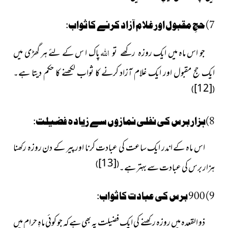
7)حجِ مقبول اورغلام آزاد کرنے کا ثواب:
اللہ
جو اس ماہ میں ایک
پاک ا س کے لئے ہر گھڑی میں
روزہ رکھے تو
ایک حج مقبول
اور ایک غلام آزاد کرنے کا ثواب لکھنے کا حکم دیتا ہے۔
[12]
)
(
8)ہزار برس کی نفلی نمازوں سے زیادہ فضیلت:
اس ماہ کے اندر ایک ساعت کی عبادت کرنا اور پیر کے دن روزہ رکھنا
[13]
)
(
ہزار برس کی عبادت سے بہتر ہے۔
9) 900 برس کی عبادت کا ثواب:
ذو القعدہ میں روزہ رکھنے کی ایک فضیلت یہ بھی ہے کہ جو کوئی ماہِ حرام میں