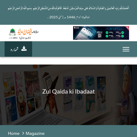
ذولقعدۃ الحرام 1446 ھ | مئی 2025 ء 
شمارہ
Toggl
navig
Zul Qaida ki Ibadaat
Home
Magazine