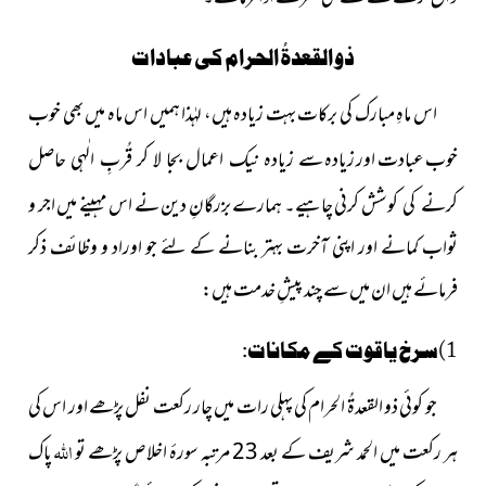
ذو القعدۃُ الحرام کی عبادات
اس ماہِ مبارک کی برکات بہت زیادہ ہیں، لہٰذا ہمیں اس ماہ میں بھی خوب
خوب عبادت اور زیادہ
سے زیادہ نیک اعمال بجا لا کر قُربِ الٰہی حاصل
کرنی چاہیے۔ ہمارے بزرگانِ دین نے اس مہینے میں اجر و
کرنے کی کوشش
ثواب کمانے اور اپنی آخرت بہتر بنانے کے لئے جو اوراد و وظائف ذکر
فرمائے ہیں ان میں سے چند پیشِ خدمت ہیں:
1)سرخ یاقوت کے مکانات:
جو کوئی ذو القعدۃُ الحرام کی پہلی رات میں چار رکعت نفل پڑھے اور اس کی
اللہ
ہر رکعت میں الحمد شریف کے بعد 23 مرتبہ سورۂ اخلاص پڑھے تو
پاک