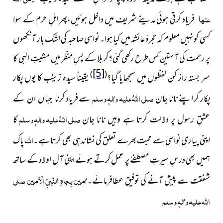
عنہا
فریاد کرتی ہوئی مدینے شریف میں داخل ہوئیں،پھر اہلِ حرم کے سوا
کسی کو نہیں معلوم کہ حجرۂ عائشہ میں کیا ہوا۔نواسی صاحبہ کی اشک بار آنکھوں
پر رحمت کی آستین کس طرح رکھی گئی؟کربلا کے پسِ منظر میں مشیتِ الٰہی کا
[5]
)
(
سر بستہ راز کن لفظوں میں سمجھایا گیا؟
یقیناً سیدہ زینب کا یوں پکار
صلی اللہُ علیہ واٰلہٖ وسلم
پکار کر اپنے نانا جان
سے فریاد
کرنا جہاں ان کے
صلی اللہُ علیہ واٰلہٖ وسلم
کا
عشقِ رسول پر دلالت کرتا ہے وہیں نانا جان
اللہ
اپنی پیاری نواسی سے محبت بھرے تعلق کی نشاندہی بھی کرتا ہے۔
پاک
ہمیں بھی درسِ سیرتِ مصطفےٰ پر عمل کرتے ہوئے اپنی آل اولاد کے ساتھ
اٰمین بِجاہِ النّبیِّ الْاَمین صلی
شفقت سے پیش آنے کی توفیق عطافرمائے۔
اللہ علیہ واٰلہٖ وسلم