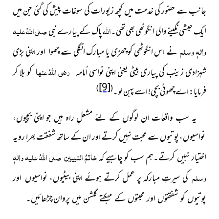
جانب سے حضور کی خدمت میں کچھ زیورات کی سوغات پیش کی گئی جن میں
اللہ
صلی اللہُ علیہ
ایک حبشی نگینے والی انگوٹھی بھی تھی۔
پاک کے پیارے نبی
واٰلہٖ وسلم
نے اس انگوٹھی کو چھڑی یا مبارک انگلی سے چھوا اور اپنی بڑی
رضی اللہُ عنہا
شہزادی زینب کی پیاری بیٹی یعنی اپنی نواسی اُمامہ
کو بلا کر
[9]
)
(
فرمایا: اے چھوٹی بچی! اسے پہن لو ۔
یہ سب واقعات ان لوگوں کے لئے مشعلِ راہ ہیں جو اپنی بچیوں،
نواسیوں، پوتیوں سے محبت نہیں کرتے اور ان کے ساتھ شفقت بھرا رویہ
خاتمُ النبیین
صلی اللہُ علیہ واٰلہٖ
اختیار نہیں کرتے۔ہم سب کو چاہیے کہ
وسلم
کی سیرتِ مبارکہ پر عمل کرتے ہوئے اپنی بیٹیوں،
نواسیوں اور
چڑھائیں۔
پوتیوں کو شفقتوں اور محبتوں کے مہکتے گلشن میں پروان