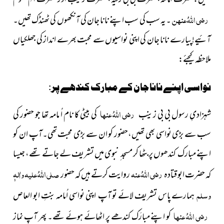
رضی اللہُ عنہن
۔یہ سب کی سب اپنے نانا جان کی آنکھوں کی ٹھنڈک تھیں۔
آئیے!پیارے نانا جان کی اپنی نواسیوں سے محبت بھرے انداز کی جھلکیاں
ملاحظہ کیجئے:
نواسی اپنے نانا جان کے مبارک کندھے پر:
رضی اللہُ عنہا
شہزادیِ رسول بی بی زینب
کی بیٹی کا نام اُ مامہ تھا جو حضور کی
سب سے بڑی نواسی بھی تھیں،حضور کو ان سے بڑی محبت تھی۔آپ ان کو
اپنے مبارک کندھوں پر بٹھا کر مسجد ِ نبوی میں تشریف لے جاتے تھے، جیسا
رضی اللہُ عنہ
صلی اللہُ علیہ واٰلہٖ
کہ حضرت ابو قتادہ
روایت کرتے ہیں کہ حضور
وسلم
ہمارے پاس تشریف لائے تو آپ اپنی نواسی اُمامہ بنتِ ابو العاص
رضی اللہُ عنہا
کو اپنے مبارَک کندھے پر اٹھائے ہوئے تھے۔ پھر آپ نماز