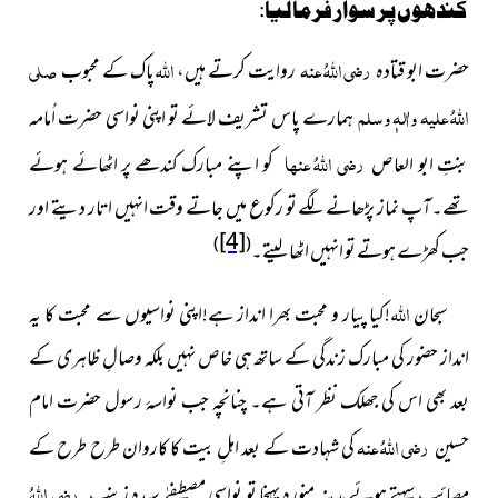
کندھوں پر سوار فرما لیا:
رضی اللہُ عنہ
اللہ
صلی
حضرت ابو قتادہ
روایت کرتے ہیں،
پاک کے محبوب
اللہُ علیہ واٰلہٖ وسلم
ہمارے پاس تشریف لائے تو اپنی نواسی حضرت اُمامہ
رضی اللہُ عنہا
بنتِ ابو العاص
کو اپنے مبارک کندھے پر اٹھائے ہوئے
تھے۔آپ نماز پڑھانے لگے تو رکوع میں جاتے وقت انہیں اتار دیتے اور
[4]
)
(
جب کھڑے ہوتے تو انہیں اٹھا لیتے۔
اللہ
سبحان
!کیا پیار و محبت بھرا انداز ہے!اپنی نواسیوں سے محبت کا یہ
انداز حضور کی مبارک زندگی کے ساتھ ہی خاص نہیں بلکہ وصالِ ظاہری کے
بعد بھی اس کی جھلک نظر آتی ہے۔ چنانچہ جب نواسۂ رسول حضرت امام
رضی اللہُ عنہ
حسین
کی شہادت کے بعد اہلِ بیت کا کاروان طرح طرح کے
رضی اللہُ
مصائب سہتے ہوئے مدینہ منورہ پہنچا تو نواسیِ مصطفےٰ سیدہ زینب