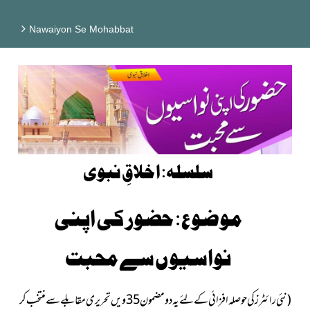
Nawaiyon Se Mohabbat
سلسلہ: اخلاقِ نبوی
موضوع: حضور کی اپنی
نواسیوں سے محبت
(نئی رائٹرز کی حوصلہ افزائی کے لئے یہ دو مضمون 35ویں تحریری مقابلے سے منتخب کر