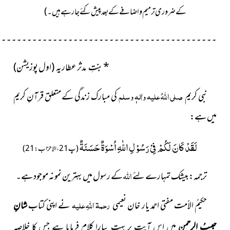
کے ضروری ترمیم و اضافے کے بعد پیش کئے جا رہے ہیں۔)
۔۔۔۔۔۔۔۔۔۔۔۔۔۔۔۔۔۔۔۔۔۔۔۔۔۔۔۔۔۔۔۔۔۔۔۔۔۔۔۔۔۔۔
*بنتِ مدثر عطاریہ (اول پوزیشن)
صلی اللہُ علیہ واٰلہٖ وسلم
نبی کریم
کی مبارک زندگی کے متعلق قرآنِ کریم
میں ہے:
لَقَدْ كَانَ لَكُمْ فِیْ رَسُوْلِ اللّٰهِ اُسْوَةٌ حَسَنَةٌ
(پ21، الاحزاب: 21)
اللہ
ترجمہ:
بیشک تمہارے لئے
کے رسول میں بہترین نمونہ موجود ہے
۔
رحمۃ اللہِ علیہ
حکیمُ الاُمت مفتی احمد یار خان نعیمی
نے اپنی کتاب
شانِ
حبیبُ الرحمن
میں اس آیت پر بہت پیارا کلام فرمایا ہے جس کا خلاصہ