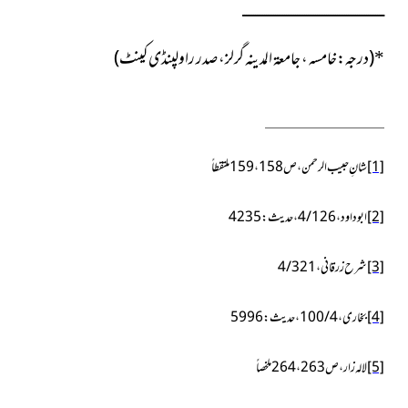
ــــــــــــــــــــــــــــــــــــــــــــــــــــــــــــــــــــــــــــــ
*
(درجہ:خامسہ ، جامعۃ المدینہ گرلز، صدر راولپنڈی کینٹ)
[1]
شانِ حبیب الرحمن،ص
159،158
ملتقطاً
[2]
ابو داود، 4/
126
، حدیث:
4235
[3]
شرح زرقانی ،
321
/
4
[4]
بخاری، 4/ 100، حدیث:
5996
[5]
لالہ زار، ص 263، 264ملخصاً