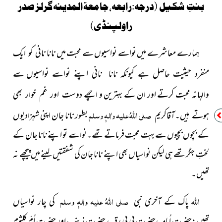
بنتِ شکیل (درجہ:رابعہ، جامعۃ المدینہ گرلز صدر
راولپنڈی)
ہمارے معاشرے میں نواسے نواسیوں سے محبت میں نانا
نانی کو ایک
نواسیوں سے
منفرد حیثیت حاصل ہے کیونکہ نانا نانی اپنے نواسے
والہانہ محبت کرتے اور ان کے بہترین و اچھے
دوست اور غم خوار بھی
صلی اللہُ علیہ واٰلہٖ وسلم
بطور نانا جان اپنی شہزادیوں
ہوتے ہیں۔آقاکریم
کے بچوں بچیوں سے بہت محبت فرماتے تھے۔نواسے تو اپنے نانا جان کے
لختِ جگر تھے ہی لیکن نواسیاں بھی اپنے نانا جان کی شفقتیں لینے میں پیچھے نہ
تھیں۔
اللہ
صلی اللہُ علیہ واٰلہٖ وسلم
پاک کے آخری نبی
کی چار نواسیاں
تھیں:حضرت اُمامہ،حضرت بی بی رقیہ، حضرت زینب اور حضرت اُمِّ کلثوم