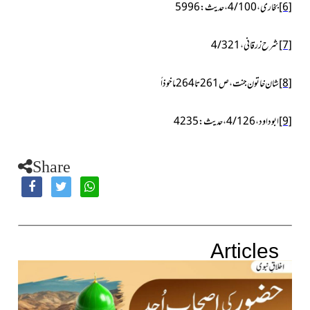
[6]
بخاری، 4/
100،
حدیث:
5996
[7]
شرح زرقانی ، 4/321
[8]
شان خاتون جنت، ص261تا264 ماخوذاً
[9]
ابوداود، 4/
126،
حدیث:
4235
Share
Articles