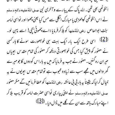
اللہ
صلی اللہُ علیہ واٰلہٖ وسلم
انگوٹھی بھی تھی۔
پاک کے پیارے و آخری نبی
نے اس انگوٹھی کو چھڑی یا مبارک انگلی سے مس کیا یعنی چھوا اور نواسی اُمامہ
رضی اللہُ عنہا
بنتِ ابو العاص
کو بلا کر فرمایا:اے چھوٹی
بچی! اسے پہن لو۔
[2]
)
(
سونے کا ہار کسی
اسی طرح ایک بار ایک بہت ہی خوبصورت
نے حضور کو پیش کیا جس کی خوبصورتی دیکھ کر حضور کی تمام مقدس بیویاں
حیران رہ گئیں۔حضور نے جب یہ فرمایا کہ میں یہ ہار اس کو دوں گا جو میرے
گھر والوں میں مجھے سب سے زیادہ محبوب ہے تو تمام مقدس بیویوں نے یہ
رضی اللہُ عنہا
خیال کر لیا کہ یقیناً یہ ہار بی بی عائشہ
کو عطا فرمائیں گے مگر حضور
صلی اللہُ علیہ واٰلہٖ وسلم
نے اپنی پیاری نواسی حضرت امامہ کو قریب بلا کر
[3]
)
(
اپنے مبارک ہاتھ سے ان کے گلے میں ڈال دیا۔