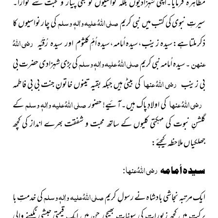
مظاہرہ فرمایا۔اپنی شہزادیوں بلکہ نواسیوں کو بھی پیار و محبت سے نوازا۔
صلی اللہُ علیہ واٰلہٖ وسلم
سیرتِ نبوی کی کتب میں نبی کریم
کی چار نواسیوں کا
رضی اللہُ
ذکر ملتا ہے:سیدہ زینب،سیدہ اُمامہ،سیدہ اُمِّ
کلثوم اور سیدہ رُقَیَّہ
عنہن
صلی اللہُ علیہ واٰلہٖ وسلم
۔سیدہ اُمامہ نبی کریم
کی بڑی شہزادی حضرت بی
رضی اللہُ عنہا
بی زینب
کی بیٹی ہیں جبکہ بقیہ تینوں خاتونِ جنت بی بی فاطمہ
رضی اللہُ عنہا
صلی اللہُ علیہ واٰلہٖ وسلم
کی اولادِ پاک ہیں۔آئیے! حضور
کے
گلشنِ نبوت کی مہکتی کلیوں کے ساتھ محبت و شفقت بھرے انداز کی کچھ
جھلکیاں ملاحظہ کیجئے:
رضی اللہُ عنہا
سیدہ اُمامہ
:
صلی اللہُ علیہ واٰلہٖ وسلم
ایک مرتبہ نجاشی بادشاہ نے رسولِ کریم
کی خدمتِ با
برکت میں کچھ زیورات کی سوغات بھیجی جن میں ایک قیمتی حبشی نگینے والی