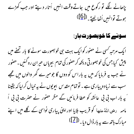
پڑھانے لگے تو رکوع میں جاتےوقت انہیں اُتار دیتے اور جب کھڑے
[6]
)
(
ہوتے تو انہیں اُٹھا لیتے۔
سونے کا خوبصورت ہار:
ایک مرتبہ کسی نے حضور کو ایک بہت ہی خوبصورت سونے کا ہار تحفے میں
پیش کیا جس کی خوبصورتی دیکھ کر حضور کی تمام بیویاں حیران رہ گئیں۔حضور
نے جب یہ فرمایا کہ میں یہ ہار اس کو دوں گا جو میرے گھر والوں میں مجھے
سب سے زیادہ پیاری ہے۔تو تمام مقدس بیویوں نےیہ خیال کر لیا کہ یقینا
ًیہ ہار اب بی بی عائشہ کو عطا فرمائیں گے مگر حضور نے حضرت بی بی اُ
رضی اللہُ عنہا
مامہ
کو قریب بلایا اور اپنی پیاری نواسی کے گلے میں اپنے
[7]
)
(
مبارک ہاتھ سے یہ ہار ڈال دیا۔