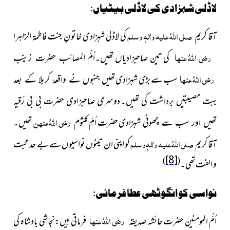
لاڈلی شہزادی کی لاڈلی بیٹیاں:
صلی اللہُ علیہ واٰلہٖ وسلم
آقا کریم
کی لاڈلی شہزادی خاتونِ جنت فاطمۃ الزاہرا
رضی اللہُ عنہا
کی تین صاحبزادیاں
تھیں۔اُمُّ المصائب حضرت زینب
رضی اللہُ عنہا
سب سے بڑی شہزادی
تھیں جنہوں نے واقعۂ کربلا کے بعد
بہت مصیبتیں برداشت کی تھیں۔
دوسری صاحبزادی حضرت بی بی رُقیہ
رضی اللہُ عنہن
حضرت اُمِّ کلثوم
تھیں۔
تھیں اور سب سے چھوٹی شہزادی
صلی اللہُ علیہ واٰلہٖ وسلم
آقا کریم
کو اپنی ان تینوں نواسیوں سے بے حد محبت
[8]
)
(
و الفت تھی۔
نواسی کو انگوٹھی عطا فرمائی:
رضی اللہُ عنہا
اُمُّ المومنین حضرت عائشہ صدیقہ
فرماتی ہیں:نجاشی بادشاہ کی