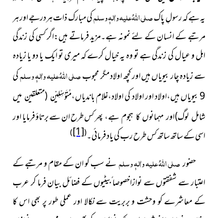
صلی اللہُ علیہ واٰلہٖ وسلم
یہ ہے کہ رسولِ پاک
کی مبارک ذات ہردرجے اور ہر
مرتبے کے انسان کے لئے نمونہ ہے۔مزید فرماتے ہیں:اگر کسی کی زندگی
اہل و عیال کی زندگی ہے تو وہ یہ خیال کرے کہ میری تو ایک یا دو یا زیادہ
صلی اللہُ علیہ واٰلہٖ وسلم
سے زیادہ چار بیویاں ہیں اور کچھ اولاد مگر محبوب
کی
9 بیویاں ہیں،اولاد اور اولاد کی اولاد،غلام
باندیاں،مُتَوَسِّلِیْن (متعلقین میں
پھر کس طرح ان سے برتاؤ فرمایا اور
شامل لوگ)اور مہمانوں کا ہجوم ہے،
[1]
)
(
اسی کے ساتھ ساتھ کس طرح رب کی یاد فرمائی۔
صلی اللہُ علیہ واٰلہٖ وسلم
حضور
نے سب کو ان کے مقام و مرتبے کے
اعتبار سے شفقتوں سے نوازاخصوصا ًبیٹیوں کے فضائل بیان فرما کر عرب
کے معاشرے کو وحشت و بربریت سے نکالا اور عملی طور پر بھی اس کا