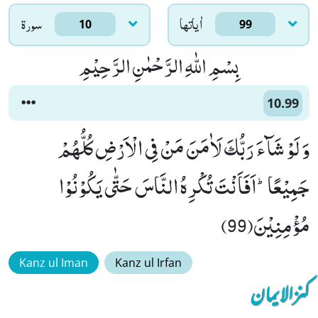
اٰياتها
سورۃ
10
99
بِسْمِ اللّٰهِ الرَّحْمٰنِ الرَّحِیْمِ
10.99
وَ لَوْ شَآءَ رَبُّكَ لَاٰمَنَ مَنْ فِی الْاَرْضِ كُلُّهُمْ
جَمِیْعًاؕ-اَفَاَنْتَ تُكْرِهُ النَّاسَ حَتّٰى یَكُوْنُوْا
مُؤْمِنِیْنَ(99)
Kanz ul Iman
Kanz ul Irfan
کنزالایمان