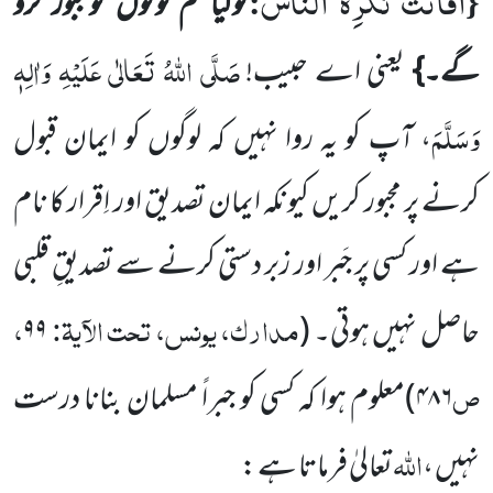
اَفَاَنْتَ تُكْرِهُ النَّاسَ
:
{
توکیا تم لوگوں کومجبور کرو
صَلَّی اللہُ تَعَالٰی عَلَیْہِ وَاٰلِہٖ
گے۔}
یعنی اے حبیب!
وَسَلَّمَ
، آپ کو یہ روا
نہیں کہ لوگوں کو ایمان قبول
کرنے پر مجبور کریں کیونکہ ایمان تصدیق اور اِقرار کا نام
ہے اور کسی پر جَبر اور زبر دستی کرنے سے
تصدیقِ قلبی
مدارک، یونس، تحت الآیۃ:
،
حاصل نہیں ہوتی۔
(
۹۹
ص
۴۸۶
)
معلوم ہوا کہ کسی کو جبراً مسلمان بنانا درست
اللہ
نہیں ،
تعالیٰ فرماتا ہے :