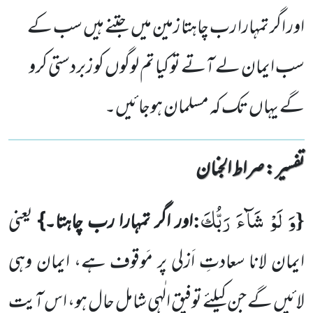
اور اگر تمہارا رب چاہتا زمین میں جتنے ہیں سب کے
سب ایمان لے آتے تو کیا تم لوگوں کو زبردستی کرو
گے یہاں تک کہ مسلمان ہوجائیں۔
تفسیر : ‎صراط الجنان
وَ لَوْ شَآءَ رَبُّكَ
:
{
اور اگر تمہارا رب چاہتا۔}
یعنی
ایمان لانا سعادتِ اَزلی پر مَوقوف ہے، ایمان وہی
لائیں گے جن کیلئے توفیق الٰہی شاملِ حال ہو، اس آیت