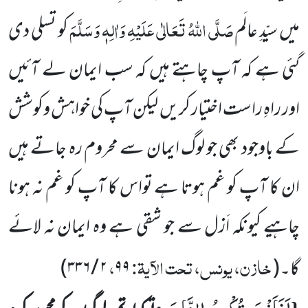
صَلَّی اللہُ تَعَالٰی عَلَیْہِ وَاٰلِہٖ وَسَلَّمَ
میں سیّدِ عالَم
کو تسلی دی
گئی ہے کہ آپ چاہتے ہیں کہ
سب ایمان لے آئیں
اور راہِ راست اختیار کریں لیکن آپ کی خواہش وکوشش
کے باوجود بھی جو لوگ ایمان سے محروم رہ جاتے ہیں
ان کا آپ کو غم ہوتا ہے تواس کا آپ کو غم نہ ہونا
چاہیے کیونکہ اَزل سے جو شقی ہے وہ ایمان نہ لائے
خازن، یونس، تحت الآیۃ:
،
گا۔
(
۹۹
۲
/
۳۳۶
)