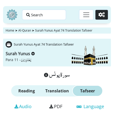
Search
Go
Home
➤
Al-Quran
➤
Surah Yunus Ayat 74 Translation Tafseer
Surah Yunus Ayat 74 Translation Tafseer
Surah Yunus
یَعْتَذِرُوْنَ
Para 11 -
سورة يونس
Reading
Translation
Tafseer
Audio
PDF
Language