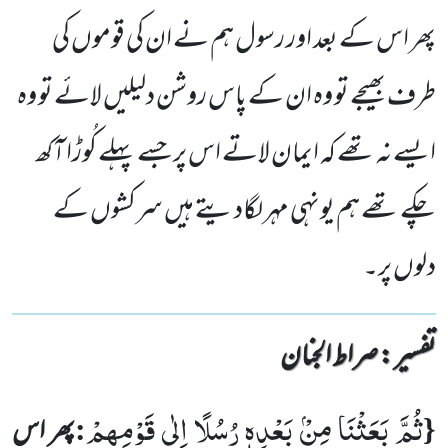
پھر اس کے بعد اور رسول ہم نے ان کی قوموں کی
طرف بھیجے تو وہ ان کے پاس روشن دلیلیں لائے تو وہ
ایسے نہ تھے کہ ایمان لاتے اس پر جسے پہلے کُوڑا آکھ
چکے تھے ہم یونہی مہر لگادیتے ہیں سرکشوں کے
دلوں پر۔
تفسیر : ‎صراط الجنان
ثُمَّ بَعَثْنَا مِنْۢ بَعْدِهٖ رُسُلًا اِلٰى قَوْمِهِمْ
:
{
پھر اس