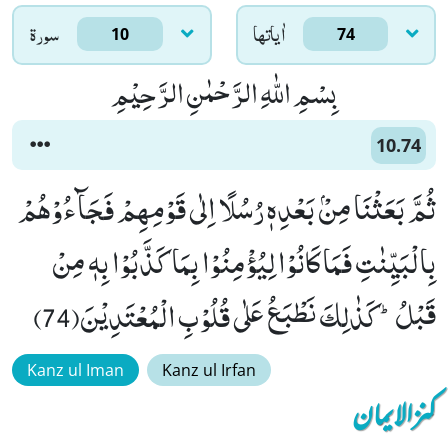
اٰياتها
سورۃ
10
74
بِسْمِ اللّٰهِ الرَّحْمٰنِ الرَّحِیْمِ
10.74
ثُمَّ بَعَثْنَا مِنْۢ بَعْدِهٖ رُسُلًا اِلٰى قَوْمِهِمْ فَجَآءُوْهُمْ
بِالْبَیِّنٰتِ فَمَا كَانُوْا لِیُؤْمِنُوْا بِمَا كَذَّبُوْا بِهٖ مِنْ
قَبْلُؕ-كَذٰلِكَ نَطْبَعُ عَلٰى قُلُوْبِ الْمُعْتَدِیْنَ(74)
Kanz ul Iman
Kanz ul Irfan
کنزالایمان