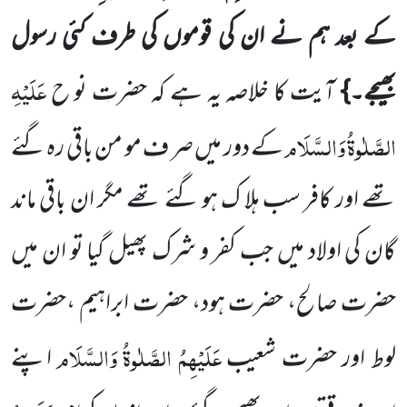
کے بعد ہم نے ان کی قوموں کی طرف کئی رسول
عَلَیْہِ
بھیجے۔}
آیت کا خلاصہ یہ ہے کہ حضرت نو ح
الصَّلٰوۃُ وَالسَّلَام
کے دور میں صر ف مو من باقی رہ گئے
تھے اور کافر سب ہلا ک ہو گئے تھے مگر ان باقی ماند
گان کی اولاد میں جب کفر و شرک پھیل گیا تو ان میں
حضرت صالح، حضرت ہود، حضرت ابراہیم ،حضرت
عَلَیْہِمُ الصَّلٰوۃُ وَالسَّلَام
لوط اور حضرت شعیب
اپنے