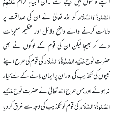
عَلَیْہِمُ
اپنے و قتوں میں بھیجے گئے ۔ان انبیاءِ کرام
الصَّلٰوۃُ وَالسَّلَام
اللہ
کو
تعالیٰ نے ان کی صداقت پر
دلالت کرنے والے واضح دلائل اور عظیم معجزات
دے کر بھیجا لیکن ان کی قوم کے لوگوں نے بھی
عَلَیْہِ الصَّلٰوۃُ وَالسَّلَام
حضرت نوح
کی قوم کی طرح اپنے
نبیوں کی تکذیب کی اور ان پر ایمان لانے کے لئے تیار
اللہ
عَلَیْہِ
نہ ہوئے اور جس طرح
تعالیٰ نے حضرت نوح
الصَّلٰوۃُ وَالسَّلَام
کی قوم کو تکذیب کی وجہ سے غرق کر دیا