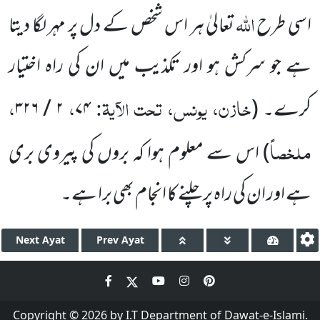
اللہ
اسی طرح
تعالیٰ ہر اس شخص کے دل پر مہر لگا دیتا
ہے جو سرکش ہو اور تکذیب میں ان کی راہ اختیار
خازن، یونس، تحت الآیۃ:
،
،
کرے۔ (
۷۴
۲ / ۳۲۶
ملخصاً
)
اس سے معلوم ہوا کہ بروں کی پیروی بری
ہے اور ان کی راہ پر چلنے کا انجام بھی برا ہے۔
Next
Ayat
Prev
Ayat
Copyright © 2026 by I.T Department of Dawat-e-Islami.