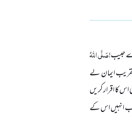
صَلَّی اللہُ
اے حبیب!
عنقریب ایمان لے
ی اس کا اقرار کریں
ریب انہیں اس کے