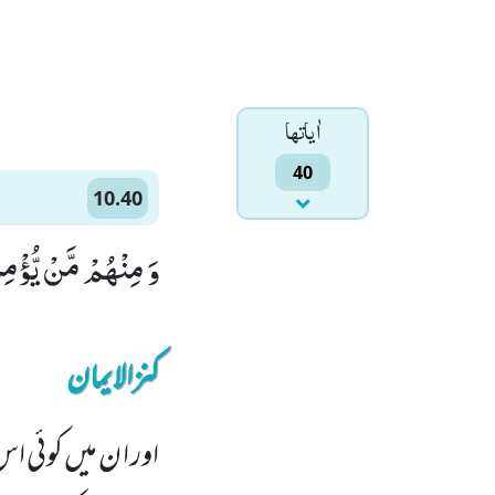
اٰياتها
40
10.40
وَ مِنْهُمْ مَّنْ یُّؤْمِن
کنزالایمان
اور ا ن میں کوئی اس