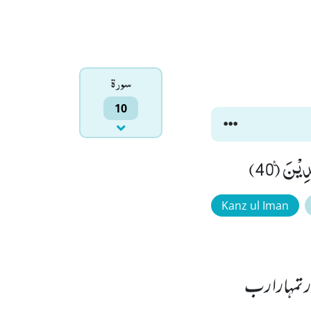
سورۃ
10
ْنَ۠ (40)
Kanz ul Iman
ور تمہارا رب