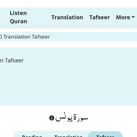
Listen
Translation
Tafseer
More
Quran
 Translation Tafseer
n Tafseer
سورة يونس