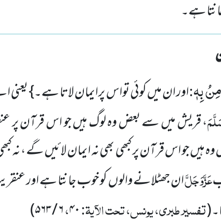
انتا ہے۔
مِنُ بِهٖ
:
اور ان میں کوئی تواس پرایمان لاتا ہے۔} یعنی 
لَّمَ
، قریش میں سے بعض وہ لوگ ہیں جو اس قرآن پر 
ہ ہیں جو اس قرآن پر کبھی بھی نہ ایمان لائیں گے ، نہ کبھ
عَزَّوَجَلَّ
ب
ان جھٹلانے والوں کو خوب جانتا ہے اور عنق
تفسیر طبری، یونس، تحت الآیۃ:
،
ا۔
(
۴۰
۶ / ۵۶۳
)