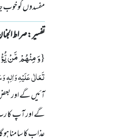
مفسدوں کو خوب ج
تفسیر : ‎صراط الجنان
وَ مِنْهُمْ مَّنْ یُّؤْ
{
تَعَالٰی عَلَیْہِ وَاٰلِہٖ وَسَ
آئیں گے اور بعض و
گے اور آپ کا ر
عذاب کا سامنا ہو گ