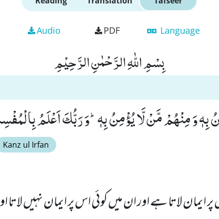
Reading
Translation
Tafseer
Audio
PDF
Language
بِسْمِ اللّٰهِ الرَّحْمٰنِ الرَّحِیْمِ
ُ بِهٖ وَ مِنْهُمْ مَّنْ لَّا یُؤْمِنُ بِهٖؕ-وَ رَبُّكَ اَعْلَمُ بِالْمُفْسِدِی
Kanz ul Irfan
 پر ایمان لاتا ہے اور ان میں کوئی اس پر ایمان نہیں لاتا ا