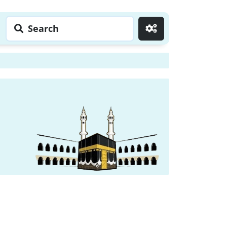
Search
Go