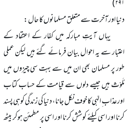
)
۲۹۱
دنیا اور آخرت سے متعلق مسلمانوں کا حال :
یہاں آیتِ مبارکہ میں کفار کے اعتقاد کے
اعتبار سے یہ احوال بیان فرمائے گئے ہیں لیکن عملی
طور پر مسلمان بھی ان میں سے بہت سی چیزوں میں
مُلَوّث ہیں جیسے دلوں سے قیامت کے حساب کتاب
اورعذاب ِ الہٰی کا خوف نکل جانا، دنیا کی زندگی کو ہی پسند
کرنا اور اسی کیلئے کوشش کرنا اور اسی پر مطمئن ہوکر بیٹھ