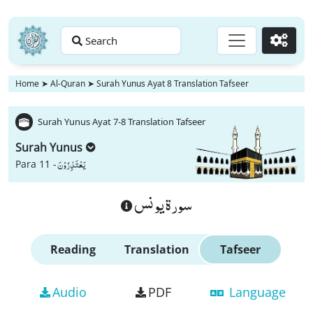
Search
Go
Home
➤
Al-Quran
➤
Surah Yunus Ayat 8 Translation Tafseer
Surah Yunus Ayat 7-8 Translation Tafseer
Surah Yunus
یَعْتَذِرُوْنَ
Para 11 -
سورة يونس
Reading
Translation
Tafseer
Audio
PDF
Language