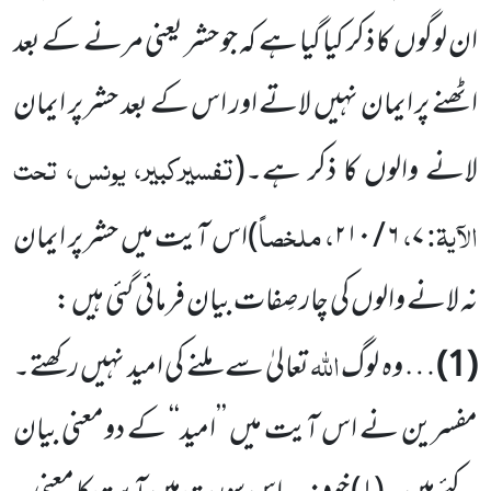
ان لوگوں کا ذکر کیا گیا ہے کہ جو حشر یعنی مرنے کے بعد
اٹھنے پر ایمان نہیں لاتے اور اس کے بعد حشر پر ایمان
تفسیرکبیر، یونس، تحت
لانے والوں کا ذکر ہے۔
(
الآیۃ:
،
، ملخصاً
۷
۶ / ۲۱۰
)
اس آیت میں حشر پر ایمان
نہ لانے والوں کی چار صِفات بیان فرمائی گئی ہیں :
اللہ
(1)
… وہ لوگ
تعالیٰ سے ملنے کی امید نہیں رکھتے۔
مفسرین نے اس آیت میں ’’امید‘‘ کے دومعنی بیان