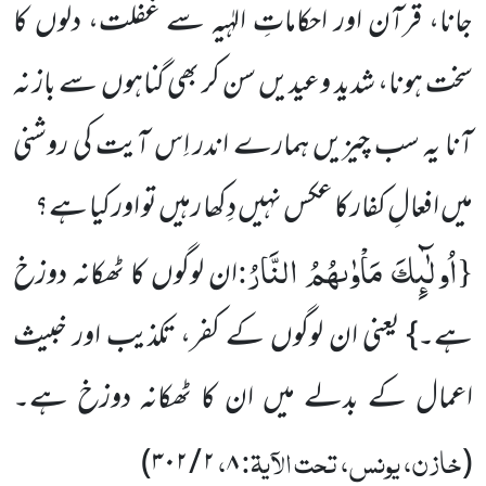
جانا، قرآن اور احکاماتِ الہٰیہ سے غفلت، دلوں کا
سخت ہونا، شدید وعیدیں سن کر بھی گناہوں سے باز نہ
آنا یہ سب چیزیں ہمارے اندر اِس آیت کی روشنی
میں افعالِ کفار کا عکس نہیں دِکھا رہیں تو اور کیا ہے؟
اُولٰٓىٕكَ مَاْوٰىهُمُ النَّارُ
:
{
ان لوگوں کا ٹھکانہ دوزخ
ہے۔} یعنی ان لوگوں کے کفر، تکذیب اور خبیث
اعمال کے بدلے میں ان کا ٹھکانہ دوزخ ہے۔
خازن، یونس، تحت الآیۃ:
،
)
۲ / ۳۰۲
۸
(