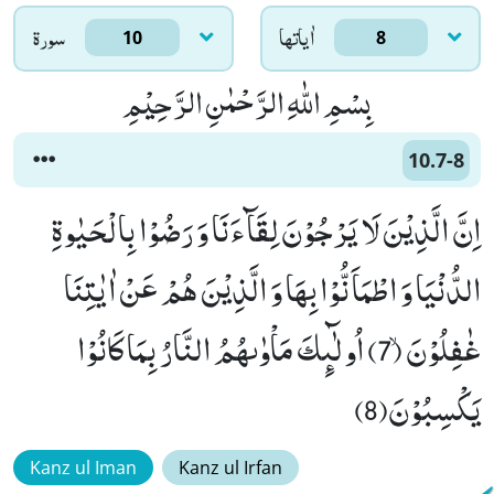
اٰياتها
سورۃ
10
8
بِسْمِ اللّٰهِ الرَّحْمٰنِ الرَّحِیْمِ
10.7-8
اِنَّ الَّذِیْنَ لَا یَرْجُوْنَ لِقَآءَنَا وَ رَضُوْا بِالْحَیٰوةِ
الدُّنْیَا وَ اطْمَاَنُّوْا بِهَا وَ الَّذِیْنَ هُمْ عَنْ اٰیٰتِنَا
غٰفِلُوْنَۙ (7) اُولٰٓىٕكَ مَاْوٰىهُمُ النَّارُ بِمَا كَانُوْا
یَكْسِبُوْنَ(8)
Kanz ul Iman
Kanz ul Irfan