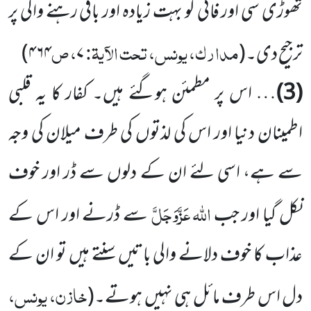
تھوڑی سی اور فانی کو بہت زیادہ اور باقی رہنے والی پر
مدارک، یونس، تحت الآیۃ:
، ص
ترجیح دی۔
(
۷
۴۶۴
)
(3)
… اس پر مطمئن ہوگئے ہیں۔ کفار کا یہ قلبی
اطمینان دنیا اور اس کی لذتوں کی طرف میلان کی وجہ
سے ہے، اسی لئے ان کے دلوں سے ڈر اور خوف
اللہ
عَزَّوَجَلَّ
نکل گیا اور جب
سے ڈرنے اور اس کے
عذاب کا خوف دلانے والی باتیں سنتے ہیں تو ان کے
خازن، یونس،
دل اس طرف مائل ہی نہیں ہوتے۔
(