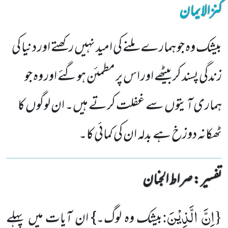
کنزالایمان
بیشک وہ جو ہمارے ملنے کی امید نہیں رکھتے اور دنیا کی
زندگی پسند کر بیٹھے اور اس پر مطمئن ہوگئے اور وہ جو
ہماری آیتوں سے غفلت کرتے ہیں۔ ان لوگوں کا
ٹھکانہ دوزخ ہے بدلہ ان کی کمائی کا۔
تفسیر : ‎صراط الجنان
اِنَّ الَّذِیْنَ
:
{
بیشک وہ لوگ۔} ان آیات میں پہلے