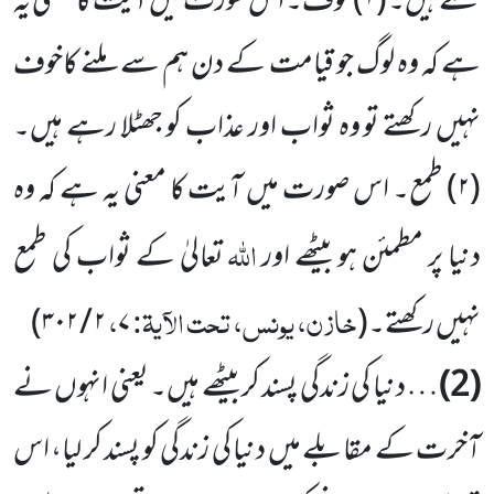
کئے ہیں۔ (
۱)
خوف۔ اس سورت میں آیت کا معنی یہ
ہے کہ وہ لوگ جو قیامت کے دن ہم سے ملنے کاخوف
نہیں رکھتے تو وہ ثواب اور عذاب کو جھٹلا رہے ہیں۔
(
۲)
طمع۔ اس صورت میں آیت کا معنی یہ ہے کہ وہ
اللہ
دنیا پر مطمئن ہو بیٹھے اور
تعالیٰ کے ثواب کی طمع
خازن، یونس، تحت الآیۃ:
،
نہیں رکھتے۔
(
۷
۲ / ۳۰۲
)
(2)
… دنیا کی زندگی پسند کر بیٹھے ہیں۔ یعنی انہوں نے
آخرت کے مقابلے میں دنیا کی زندگی کو پسند کر لیا، اس