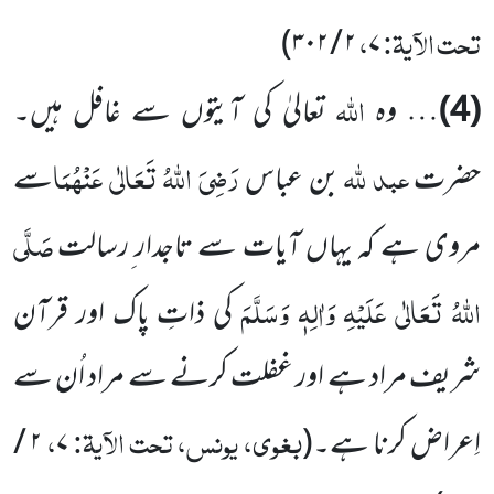
تحت الآیۃ:
،
)
۲ / ۳۰۲
۷
اللہ
(4)
… وہ
تعالیٰ کی آیتوں سے غافل ہیں۔
عبد للہ
رَضِیَ اللہُ تَعَالٰی عَنْہُمَا
حضرت
بن عباس
سے
صَلَّی
مروی ہے کہ یہاں آیات سے تاجدار ِرسالت
اللہُ تَعَالٰی عَلَیْہِ وَاٰلِہٖ وَسَلَّمَ
کی ذاتِ پاک اور قرآن
شریف مراد ہے اور غفلت کرنے سے مراد اُن سے
بغوی، یونس، تحت الآیۃ:
،
اِعراض کرنا ہے۔
(
۷
۲ /