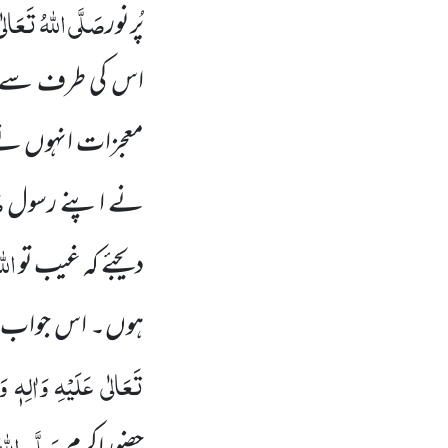
صَلَّی اللہُ تَعَالٰی 
پُرنور
اس کی طرف سے آنکھ
معجزات انہوں نے 
ص
نے اپنے رسول
الل
دیجئے کہ غیب تو
ہوں۔ اس جواب کا 
تَعَالٰی عَلَیْہِ وَاٰلِہٖ وَ
صَلَّی اللہُ 