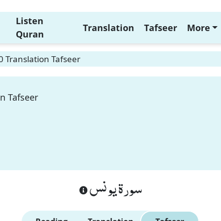
Listen
Translation
Tafseer
More
Quran
 Translation Tafseer
n Tafseer
سورة يونس