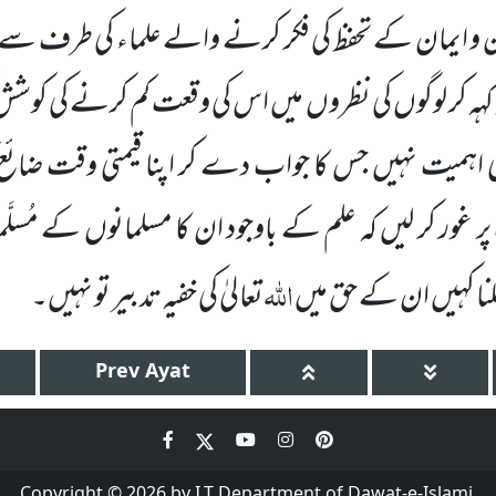
و ایمان کے تحفظ کی فکر کرنے والے علماء کی طرف سے 
ہ کہہ کر لوگوں کی نظروں میں اس کی وقعت کم کرنے کی کو
ی اہمیت نہیں جس کا جواب دے کر اپنا قیمتی وقت ضا
غور کر لیں کہ علم کے باوجود ان کا مسلمانوں کے مُسلَّ
اللہ
لنا کہیں ان کے حق میں
تعالیٰ کی خفیہ تدبیر تو نہیں۔
Prev
Ayat
Copyright © 2026 by I.T Department of Dawat-e-Islami.