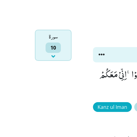
سورۃ
10
ُوْاۚ-اِنِّیْ مَعَكُمْ
Kanz ul Iman