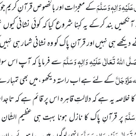
عَلَیْہِ وَاٰلِہٖ وَسَلَّمَ
کے معجزات اور بالخصوص قرآنِ کریم جو 
یں بند کرکے یہ کہنا شروع کیا کہ کوئی نشانی کیوں نہ
دیکھے ہی نہیں اور قرآنِ پاک کو وہ نشانی شمار ہی نہ
َلَّی اللہُ تَعَالٰی عَلَیْہِ وَاٰلِہٖ وَسَلَّمَ
سے فرمایا کہ آپ اس سو
ہ
عَزَّوَجَلَّ
کے لئے ہے اب راستہ دیکھو ،میں بھی تمہارے سا
خلاصہ یہ ہے کہ دلالتِ قاہرہ اس پر قائم ہے کہ تاجدا
سَلَّمَ
پر قرآنِ پاک کا نازل ہونا بہت ہی عظیم الشّان م
تَعَالٰی عَلَیْہِ وَاٰلِہٖ وَسَلَّمَ