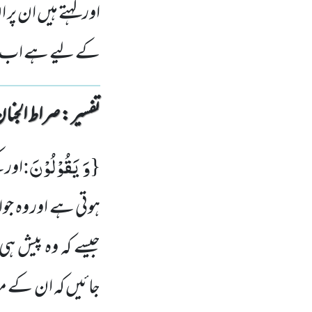
اور کہتے ہیں ان پر
کے لیے ہے اب راست
تفسیر : ‎صراط الجنان
وَ یَقُوْلُوْنَ
:
{
اور 
ہوتی ہے اور وہ جو
جیسے کہ وہ پیش ہی 
جائیں کہ ان کے مق