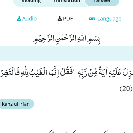
Reading
Translation
Tafseer
Audio
PDF
Language
بِسْمِ اللّٰهِ الرَّحْمٰنِ الرَّحِیْمِ
ُنْزِلَ عَلَیْهِ اٰیَةٌ مِّنْ رَّبِّهٖۚ-فَقُلْ اِنَّمَا الْغَیْبُ لِلّٰهِ فَانْتَظِر
)
Kanz ul Irfan