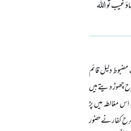
ؤ غیب تو اللہ
مضبوط دلیل قائم
رح چھوڑ دیتے ہیں
 اس مغالطہ میں پڑ
طرح کفار نے حضور