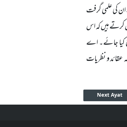
ان کی علمی گرفت
شش کرتے ہیں کہ اس
ئع کیا جائے۔ اے
مہ عقائد و نظریات
Next
Ayat