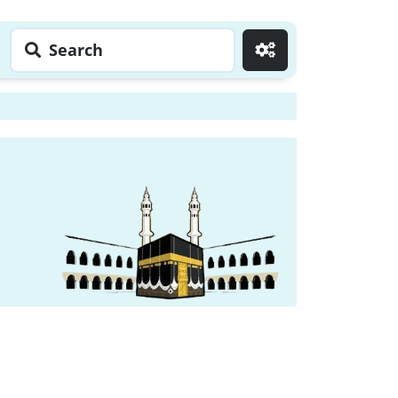
Search
Go