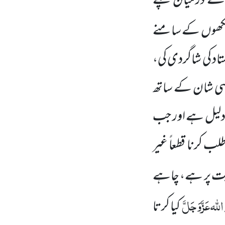
ن کے درمیان پلے
نکھوں کے سامنے
اد کی شاگردی کی،
ایسی شان کے ساتھ
ی دلیل ہے اور جب
ب کرنا قطعاً غیر
شِیَّت پر ہے، چاہے
اللہ
عَزَّوَجَلَّ
کیا کرتا