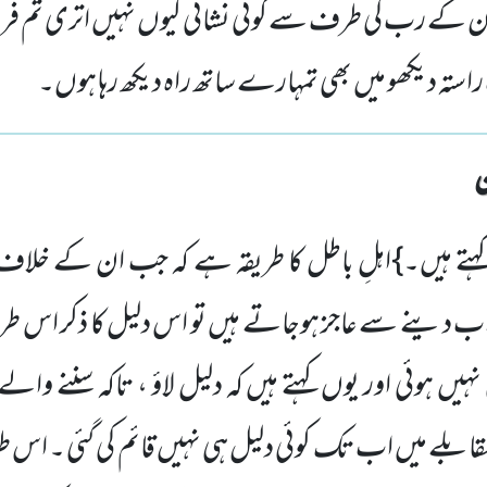
 ان کے رب کی طرف سے کوئی نشانی کیوں نہیں اتری تم فرما
ہ دیکھو میں بھی تمہارے ساتھ راہ دیکھ رہا ہوں۔
کہتے ہیں۔}اہلِ باطل کا طریقہ ہے کہ جب ان کے خلاف 
اب دینے سے عاجز ہوجاتے ہیں تو اس دلیل کا ذکر اس ط
نہیں ہوئی اور یوں کہتے ہیں کہ دلیل لاؤ ، تاکہ سننے والے
ابلے میں اب تک کوئی دلیل ہی نہیں قائم کی گئی ۔ اس 