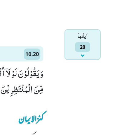
اٰياتها
20
10.20
وَ یَقُوْلُوْنَ لَوْ لَاۤ ا
مِّنَ الْمُنْتَظِرِیْنَ۠ (20
کنزالایمان