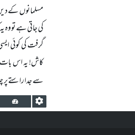
مسلمانوں کے دین 
کی جاتی ہے تو وہ ی
گرفت کی کوئی ایس
کاش! یہ اس بات پر 
سے جدا راستے پر چ