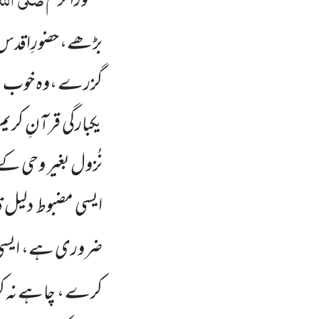
حضوراکرم
بڑھے، حضورِاقدس
گزرے ،وہ خوب جانت
یکبارگی قرآنِ کری
نُزول بغیر وحی کے
ایسی مضبوط دلیل ق
ضروری ہے، ایسی حا
کرے ، چاہے نہ کرے