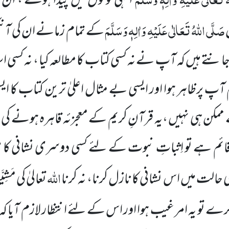
انہی لوگوں میں پیدا ہوئے ، ا
صَلَّی اللہُ تَعَالٰی عَلَیْہِ وَاٰلِہٖ وَسَلَّمَ
کے تمام زمانے ان کی آ
ے ہیں کہ آپ نے نہ کسی کتاب کا مطالعہ کیا ، نہ کسی است
م آپ پرظاہر ہوا اور ایسی بے مثال اعلیٰ ترین کتاب کا 
 ممکن ہی نہیں ،یہ قرآنِ کریم کے معجزئہ قاہرہ ہونے ک
ائم ہے تو اِثباتِ نبوت کے لئے کسی دوسری نشانی کا طل
اللہ
لت میں اس نشانی کا نازل کرنا، نہ کرنا
تعالیٰ کی مَ
 تو یہ امر غیب ہوا اور اس کے لئے انتظار لازم آیا کہ