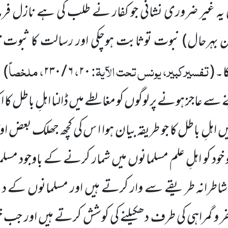
ٰ یہ غیر ضروری نشانی جو کفار نے طلب کی ہے نازل فرم
ن بہرحال)
نبوت توثابت ہوچکی اور رسالت کا ثبوت 
تفسیرکبیر، یونس تحت الآیۃ:
،
، ملخصاً
کا۔
(
۲۰
۶ / ۲۳۰
)
سے عاجز ہونے پر لوگوں کو مغالطے میں ڈالنا اہلِ باطل ک
اہلِ باطل کا جو طریقہ بیان ہوا ا س کی کچھ جھلک بعض او
 خود کو اہلِ علم مسلمانوں میں شمار کرنے کے باوجود مس
 شاطرانہ طریقے سے وار کرتے ہیں اور مسلمانوں کے دین 
ر و گمراہی کی طرف دھکیلنے کی کوشش کرتے ہیں اور جب خو