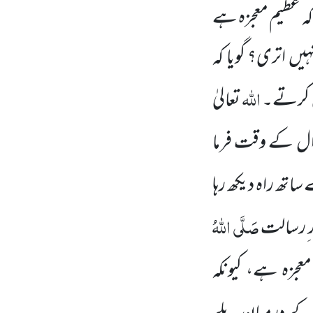
کہ عظیم معجزہ ہے
یں اتری؟ گویا کہ
اللہ
یں کرتے۔
تعالیٰ
ال کے وقت فرما
تھ راہ دیکھ رہا
صَلَّی اللہُ
ر ِرسالت
عجزہ ہے، کیونکہ