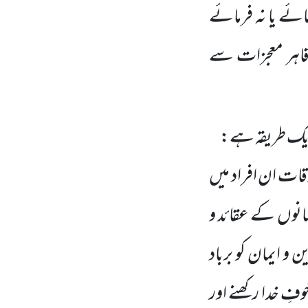
ائے یا نہ فرمائے
قاہر معجزات سے
ا ایک طریقہ ہے:
قات ان افراد میں
لمانوں کے عقائد و
و ایمان کو برباد
فِ خدا رکھنے اور