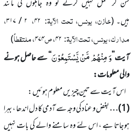
سن کر عمل نہیں کرتے تو وہ جاہلوں کی مانند
خازن، یونس، تحت الآیۃ:
،
،
ہیں۔ (
۴۲
۲ / ۳۱۷
مدارک، یونس، تحت الآیۃ:
، ص
، ملتقطاً
)
۴۷۴
۴۲
وَ مِنْهُمْ مَّنْ یَّسْتَمِعُوْنَ
آیت’’
‘‘ سے حاصل ہونے
والی معلومات:
اس آیت سے تین چیزیں معلوم ہوئیں :
(1)
…
بغض و عناد کی وجہ سے آدمی کا دل اندھا ، بہرا
ہوجاتا ہے ، اس لئے وہ سامنے والے کی بات نہیں