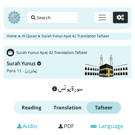
Search
Go
Home
➤
Al-Quran
➤
Surah Yunus Ayat 42 Translation Tafseer
Surah Yunus Ayat 42 Translation Tafseer
Surah Yunus
یَعْتَذِرُوْنَ
Para 11 -
سورة يونس
Reading
Translation
Tafseer
Audio
PDF
Language