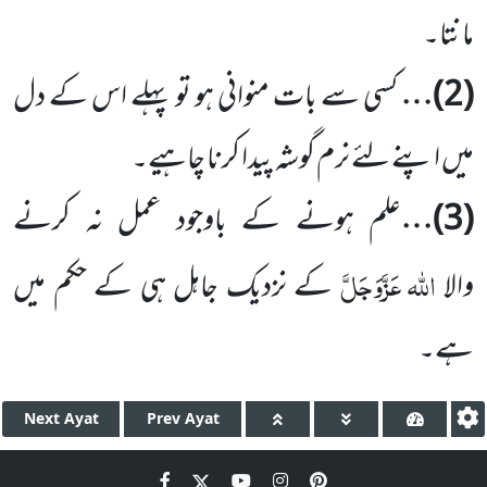
مانتا۔
(2)
…
کسی سے بات منوانی ہو تو پہلے اس کے دل
میں اپنے لئے نرم گوشہ پیدا کرنا چاہیے۔
(3)
…
علم ہونے کے باوجود عمل نہ کرنے
اللہ
عَزَّوَجَلَّ
والا
کے نزدیک جاہل ہی کے حکم میں
ہے۔
Next
Ayat
Prev
Ayat