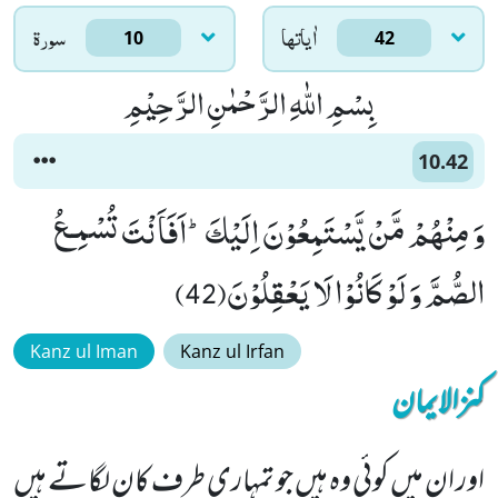
اٰياتها
سورۃ
10
42
بِسْمِ اللّٰهِ الرَّحْمٰنِ الرَّحِیْمِ
10.42
وَ مِنْهُمْ مَّنْ یَّسْتَمِعُوْنَ اِلَیْكَؕ-اَفَاَنْتَ تُسْمِـعُ
الصُّمَّ وَ لَوْ كَانُوْا لَا یَعْقِلُوْنَ(42)
Kanz ul Iman
Kanz ul Irfan
کنزالایمان
اور ان میں کوئی وہ ہیں جو تمہاری طرف کان لگاتے ہیں