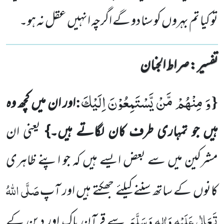
تو کیا تم بہروں کو سنا دو گے اگرچہ انہیں عقل نہ ہو۔
تفسیر : ‎صراط الجنان
وَ مِنْهُمْ مَّنْ یَّسْتَمِعُوْنَ اِلَیْكَ
:
{
اور ان میں کچھ وہ
ہیں جو تمہاری طرف کان لگاتے ہیں۔}
یعنی ان
مشرکین میں سے بعض ایسے ہیں کہ جو اپنے ظاہری
صَلَّی اللہُ
کانوں کے ساتھ سننے کیلئے جھکتے ہیں اور آپ
تَعَالٰی عَلَیْہِ وَاٰلِہٖ وَسَلَّمَ
سے قرآنِ پاک اور دین کے