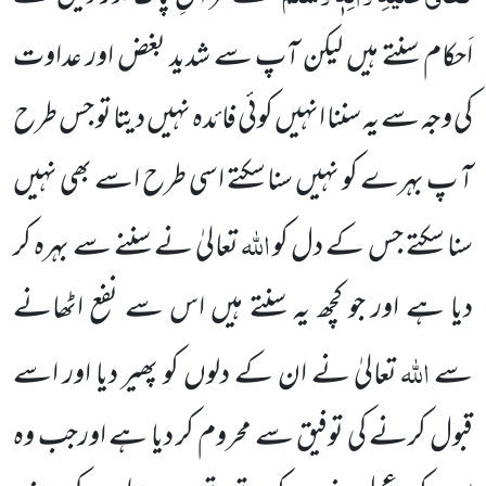
اَحکام سنتے ہیں لیکن آپ سے شدید بغض اور عداوت
کی وجہ سے یہ سننا انہیں کوئی فائدہ نہیں دیتا تو جس طرح
آ پ بہرے کو نہیں سنا سکتے اسی طرح اسے بھی نہیں
اللہ
سنا سکتے جس کے دل کو
تعالیٰ نے سننے سے بہرہ کر
دیا ہے اور جو کچھ یہ سنتے ہیں اس سے نفع اٹھانے
اللہ
سے
تعالیٰ نے ان کے دلوں کو پھیر دیا اور اسے
قبول کرنے کی توفیق سے محروم کر دیا ہے اورجب وہ