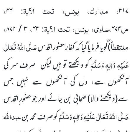
، مدارک، یونس، تحت الآیۃ:
،
۴۳
۳۱۷
ص
،صاوی، یونس، تحت الآیۃ:
،
،
۳ / ۸۷۲
۴۳
۴۷۴
ملتقطاً
صَلَّی اللہُ تَعَالٰی
)
گویا فرمایا گیا کہ کفار حضورِ اقدس
عَلَیْہِ وَاٰلِہٖ وَسَلَّمَ
کو دیکھتے تو ہیں لیکن
صرف سر کی
آنکھوں سے، دل کی آنکھوں سے نہیں جس
سے
(دیکھنے والا)
صحابی بن جائے اور جو حضور ِاقدس
صَلَّی اللہُ تَعَالٰی عَلَیْہِ وَاٰلِہٖ وَسَلَّمَ
عبداللہ
کو صرف محمد بن