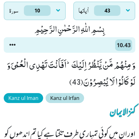
اٰياتها
سورۃ
10
43
بِسْمِ اللّٰهِ الرَّحْمٰنِ الرَّحِیْمِ
10.43
وَ مِنْهُمْ مَّنْ یَّنْظُرُ اِلَیْكَؕ-اَفَاَنْتَ تَهْدِی الْعُمْیَ وَ
لَوْ كَانُوْا لَا یُبْصِرُوْنَ(43)
Kanz ul Iman
Kanz ul Irfan
کنزالایمان
اور ان میں کوئی تمہاری طرف تکتا ہے کیا تم اندھوں کو