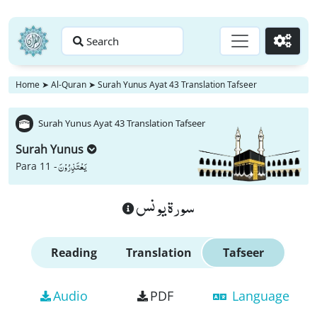
Search
Go
Home
➤
Al-Quran
➤
Surah Yunus Ayat 43 Translation Tafseer
Surah Yunus Ayat 43 Translation Tafseer
Surah Yunus
یَعْتَذِرُوْنَ
Para 11 -
سورة يونس
Reading
Translation
Tafseer
Audio
PDF
Language