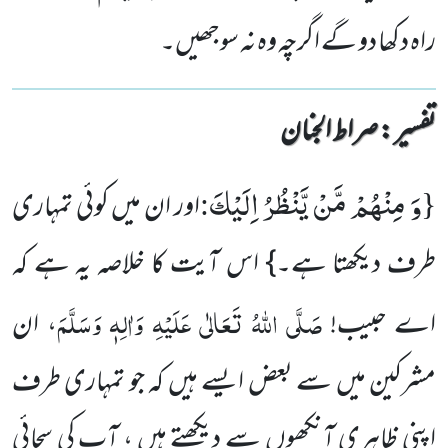
راہ دکھا دو گے اگرچہ وہ نہ سوجھیں۔
تفسیر : ‎صراط الجنان
وَ مِنْهُمْ مَّنْ یَّنْظُرُ اِلَیْكَ
:
{
اور ان میں کوئی تمہاری
طرف دیکھتا ہے۔} اس آیت کا خلاصہ یہ ہے کہ
صَلَّی اللہُ تَعَالٰی عَلَیْہِ وَاٰلِہٖ وَسَلَّمَ
اے حبیب!
، ان
مشرکین میں سے بعض ایسے ہیں کہ جو تمہاری طرف
اپنی ظاہری آنکھوں سے دیکھتے ہیں ، آپ کی سچائی