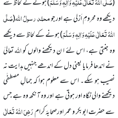
صَلَّی اللہُ تَعَالٰی عَلَیْہِ وَاٰلِہٖ وَسَلَّمَ
(
) ہونے کے لحاظ سے
محمَّد
رسولُ اللہ
صَلَّی
دیکھے وہ محرومِ اَزلی ہے اور جو
(
اللہُ تَعَالٰی عَلَیْہِ وَاٰلِہٖ وَسَلَّمَ
) ہونے کے لحاظ سے دیکھے
اللہ
وہ جنتی ہے، اس لئے ا ن دیکھنے والوں کو
تعالیٰ
نے اندھا فرمایا یعنی دل کے اندھے جنہیں ہدایت نہ
نصیب ہو سکے۔ اس سے معلوم ہوا کہ جمالِ مصطفٰی
دیکھنے والی نگاہ اور ہوتی ہے اور وہ آنکھ وہ ہے جس
رَضِیَ اللہُ تَعَالٰی
سے حضرت ابوبکر و عمر اورصحابۂ کرام