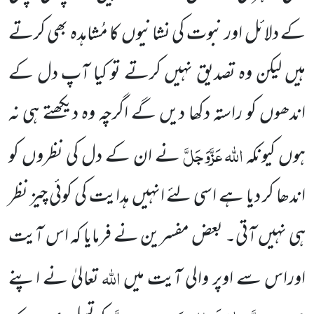
کے دلائل اور نبوت کی نشانیوں کا مُشاہدہ بھی کرتے
ہیں لیکن وہ تصدیق نہیں کرتے تو کیا آپ دل کے
اندھوں کو راستہ دکھا دیں گے اگرچہ وہ دیکھتے ہی نہ
اللہ
عَزَّوَجَلَّ
ہوں کیونکہ
نے ان کے دل کی نظروں کو
اندھا کر دیا ہے اسی لئے انہیں ہدایت کی کوئی چیز نظر
ہی نہیں آتی۔ بعض مفسرین نے فرمایا کہ اس آیت
اللہ
اوراس سے اوپر والی آیت میں
تعالیٰ نے اپنے