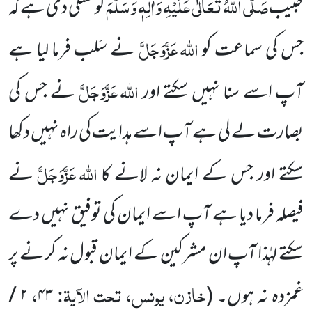
صَلَّی اللہُ تَعَالٰی عَلَیْہِ وَاٰلِہٖ وَسَلَّمَ
حبیب
کو تسلی دی ہے کہ
اللہ
عَزَّوَجَلَّ
جس کی سماعت کو
نے سَلب فرما لیا ہے
اللہ
عَزَّوَجَلَّ
آپ اسے سنا نہیں سکتے اور
نے جس کی
بصارت لے لی ہے آپ اسے ہدایت کی راہ نہیں دکھا
اللہ
عَزَّوَجَلَّ
سکتے اور جس کے ایمان نہ لانے کا
نے
فیصلہ فرما دیا ہے آپ اسے ایمان کی توفیق نہیں دے
سکتے لہٰذا آپ ان مشرکین کے ایمان قبول نہ کرنے پر
خازن، یونس، تحت الآیۃ:
،
غمزدہ نہ ہوں۔
(
۴۳
۲ /