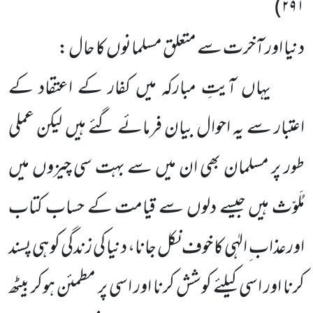
)
۲۹۱
دنیا اور آخرت سے متعلق مسلمانوں کا حال :
یہاں آیتِ مبارکہ میں کفار کے اعتقاد کے
اعتبار سے یہ احوال بیان فرمائے گئے ہیں لیکن عملی
طور پر مسلمان بھی ان میں سے بہت سی چیزوں میں
مُلَوّث ہیں جیسے دلوں سے قیامت کے حساب کتاب
اورعذاب ِ الہٰی کا خوف نکل جانا، دنیا کی زندگی کو ہی پسند
کرنا اور اسی کیلئے کوشش کرنا اور اسی پر مطمئن ہوکر بیٹھ