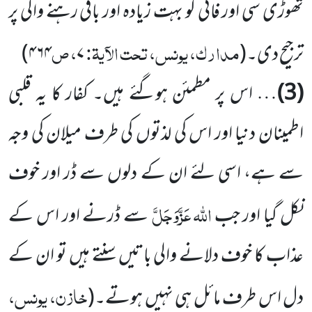
تھوڑی سی اور فانی کو بہت زیادہ اور باقی رہنے والی پر
مدارک، یونس، تحت الآیۃ:
، ص
ترجیح دی۔
(
۷
۴۶۴
)
(3)
… اس پر مطمئن ہوگئے ہیں۔ کفار کا یہ قلبی
اطمینان دنیا اور اس کی لذتوں کی طرف میلان کی وجہ
سے ہے، اسی لئے ان کے دلوں سے ڈر اور خوف
اللہ
عَزَّوَجَلَّ
نکل گیا اور جب
سے ڈرنے اور اس کے
عذاب کا خوف دلانے والی باتیں سنتے ہیں تو ان کے
خازن، یونس،
دل اس طرف مائل ہی نہیں ہوتے۔
(