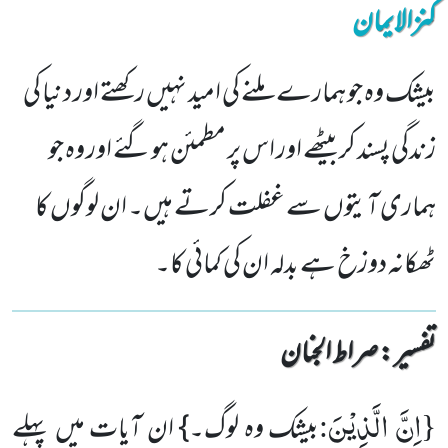
کنزالایمان
بیشک وہ جو ہمارے ملنے کی امید نہیں رکھتے اور دنیا کی
زندگی پسند کر بیٹھے اور اس پر مطمئن ہوگئے اور وہ جو
ہماری آیتوں سے غفلت کرتے ہیں۔ ان لوگوں کا
ٹھکانہ دوزخ ہے بدلہ ان کی کمائی کا۔
تفسیر : ‎صراط الجنان
اِنَّ الَّذِیْنَ
:
{
بیشک وہ لوگ۔} ان آیات میں پہلے