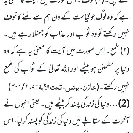
کئے ہیں۔ (
۱)
خوف۔ اس سورت میں آیت کا معنی یہ
ہے کہ وہ لوگ جو قیامت کے دن ہم سے ملنے کاخوف
نہیں رکھتے تو وہ ثواب اور عذاب کو جھٹلا رہے ہیں۔
(
۲)
طمع۔ اس صورت میں آیت کا معنی یہ ہے کہ وہ
اللہ
دنیا پر مطمئن ہو بیٹھے اور
تعالیٰ کے ثواب کی طمع
خازن، یونس، تحت الآیۃ:
،
نہیں رکھتے۔
(
۷
۲ / ۳۰۲
)
(2)
… دنیا کی زندگی پسند کر بیٹھے ہیں۔ یعنی انہوں نے
آخرت کے مقابلے میں دنیا کی زندگی کو پسند کر لیا، اس