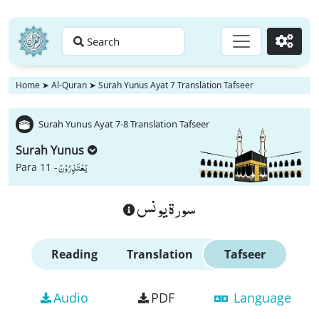
Search
Go
Home
➤
Al-Quran
➤
Surah Yunus Ayat 7 Translation Tafseer
Surah Yunus Ayat 7-8 Translation Tafseer
Surah Yunus
یَعْتَذِرُوْنَ
Para 11 -
سورة يونس
Reading
Translation
Tafseer
Audio
PDF
Language