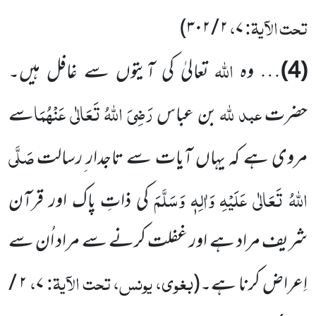
تحت الآیۃ:
،
)
۲ / ۳۰۲
۷
اللہ
(4)
… وہ
تعالیٰ کی آیتوں سے غافل ہیں۔
عبد للہ
رَضِیَ اللہُ تَعَالٰی عَنْہُمَا
حضرت
بن عباس
سے
صَلَّی
مروی ہے کہ یہاں آیات سے تاجدار ِرسالت
اللہُ تَعَالٰی عَلَیْہِ وَاٰلِہٖ وَسَلَّمَ
کی ذاتِ پاک اور قرآن
شریف مراد ہے اور غفلت کرنے سے مراد اُن سے
بغوی، یونس، تحت الآیۃ:
،
اِعراض کرنا ہے۔
(
۷
۲ /