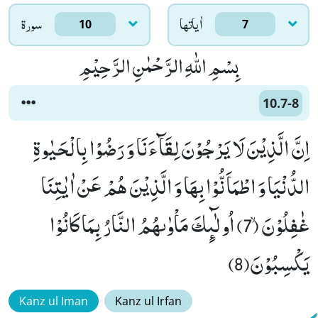
اٰياتها
سورۃ
10
7
بِسْمِ اللّٰهِ الرَّحْمٰنِ الرَّحِیْمِ
10.7-8
اِنَّ الَّذِیْنَ لَا یَرْجُوْنَ لِقَآءَنَا وَ رَضُوْا بِالْحَیٰوةِ
الدُّنْیَا وَ اطْمَاَنُّوْا بِهَا وَ الَّذِیْنَ هُمْ عَنْ اٰیٰتِنَا
غٰفِلُوْنَۙ (7) اُولٰٓىٕكَ مَاْوٰىهُمُ النَّارُ بِمَا كَانُوْا
یَكْسِبُوْنَ(8)
Kanz ul Iman
Kanz ul Irfan