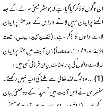
ان لوگوں کا ذکر کیا گیا ہے کہ جو حشر یعنی مرنے کے بعد
اٹھنے پر ایمان نہیں لاتے اور اس کے بعد حشر پر ایمان
تفسیرکبیر، یونس، تحت
لانے والوں کا ذکر ہے۔
(
الآیۃ:
،
، ملخصاً
۷
۶ / ۲۱۰
)
اس آیت میں حشر پر ایمان
نہ لانے والوں کی چار صِفات بیان فرمائی گئی ہیں :
اللہ
(1)
… وہ لوگ
تعالیٰ سے ملنے کی امید نہیں رکھتے۔
مفسرین نے اس آیت میں ’’امید‘‘ کے دومعنی بیان