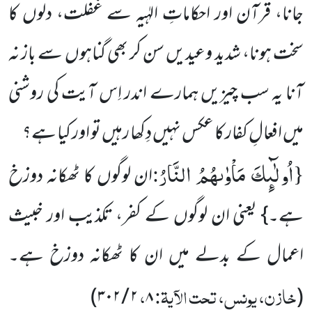
جانا، قرآن اور احکاماتِ الہٰیہ سے غفلت، دلوں کا
سخت ہونا، شدید وعیدیں سن کر بھی گناہوں سے باز نہ
آنا یہ سب چیزیں ہمارے اندر اِس آیت کی روشنی
میں افعالِ کفار کا عکس نہیں دِکھا رہیں تو اور کیا ہے؟
اُولٰٓىٕكَ مَاْوٰىهُمُ النَّارُ
:
{
ان لوگوں کا ٹھکانہ دوزخ
ہے۔} یعنی ان لوگوں کے کفر، تکذیب اور خبیث
اعمال کے بدلے میں ان کا ٹھکانہ دوزخ ہے۔
خازن، یونس، تحت الآیۃ:
،
)
۲ / ۳۰۲
۸
(