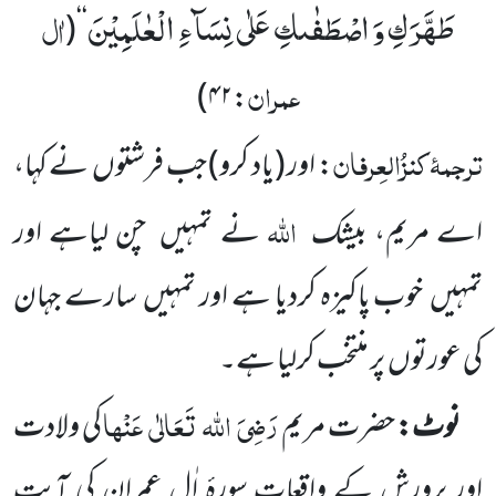
طَهَّرَكِ وَ اصْطَفٰىكِ عَلٰى نِسَآءِ الْعٰلَمِیْنَ
اٰل
(
‘‘
عمران
)
۴۲
:
ترجمۂ
کنزُالعِرفان
: اور
(یاد کرو)
جب فرشتوں
نے کہا،
اللہ
اے مریم، بیشک
نے تمہیں
چن لیاہے اور
تمہیں
خوب پاکیزہ کردیا ہے اور تمہیں
سارے جہان
کی عورتوں
پر منتخب کرلیا ہے۔
رَضِیَ
اللہ
تَعَالٰی
عَنْہا
نوٹ:
حضرت مریم
کی ولادت
اور پرورش کے واقعات سورۂ اٰلِ عمران کی آیت