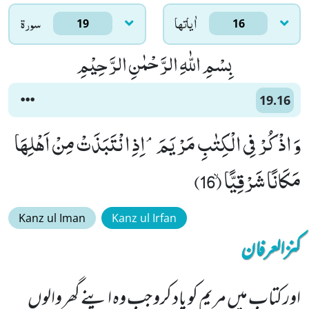
اٰياتها
سورۃ
19
16
بِسْمِ اللّٰهِ الرَّحْمٰنِ الرَّحِیْمِ
19.16
وَ اذْكُرْ فِی الْكِتٰبِ مَرْیَمَۘ-اِذِ انْتَبَذَتْ مِنْ اَهْلِهَا
مَكَانًا شَرْقِیًّاۙ (16)
Kanz ul Iman
Kanz ul Irfan
کنزالعرفان
اور کتاب میں مریم کو یاد کرو جب وہ اپنے گھر والوں