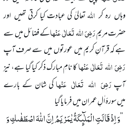
اللہ
وہاں
رہ کر
تعالیٰ کی عبادت کیا کرتی تھیں
اور
رَضِیَ
اللہ
تَعَالٰی
عَنْہا
حضرت مریم
کے فضائل میں
سے
ہے کہ قرآنِ کریم میں
عورتوں
میں
سے صرف آپ
رَضِیَ
اللہ
تَعَالٰی
عَنْہا
کا نامِ مبارک ذکر کیا گیا ہے، نیز
رَضِیَ
اللہ
تَعَالٰی
عَنْہا
آپ
کی شان کے بارے
میں
سورۂ اٰلِ عمران میں
فرمایا گیا
وَ اِذْ قَالَتِ الْمَلٰٓىٕكَةُ یٰمَرْیَمُ اِنَّ اللّٰهَ اصْطَفٰىكِ وَ
’’