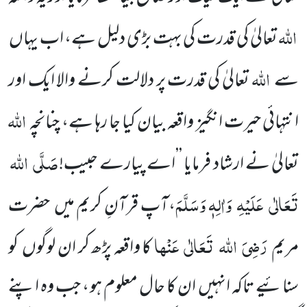
اللہ
تعالیٰ کی قدرت کی بہت بڑی دلیل ہے، اب یہاں
اللہ
سے
تعالیٰ کی قدرت پر دلالت کرنے والا ایک اور
اللہ
انتہائی حیرت انگیز واقعہ بیان کیا جا رہا ہے، چنانچہ
صَلَّی
اللہ
تعالیٰ نے ارشاد فرمایا ’’اے پیارے حبیب!
تَعَالٰی
عَلَیْہِ
وَاٰلِہٖ وَسَلَّمَ
،آپ قرآنِ کریم میں
حضرت
رَضِیَ
اللہ
تَعَالٰی
عَنْہا
مریم
کا واقعہ پڑھ کر ان لوگوں
کو
سنائیے تاکہ انہیں
ان کا حال معلوم ہو ، جب وہ اپنے