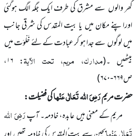
گھر والوں
سے مشرق کی طرف ایک جگہ الگ ہوگئی
اوراپنے مکان میں
یا بیت المقدس کی شرقی جانب
میں
لوگوں
سے جدا ہو کر عبادت کے لئے خَلْوَت میں
مدارک، مریم، تحت الآیۃ
بیٹھیں ۔
(
:
۱۶
،
ص
۶۶۹-۶۷۰
)
رَضِیَ
اللہ
تَعَالٰی
عَنْہا
حضرت مریم
کی فضیلت:
رَضِیَ
اللہ
مریم کے معنی ہیں
عابدہ، خادمہ۔ آپ
تَعَالٰی
عَنْہا
بچپن سے بیت ُالمقدس کی خادمہ تھیں
اور