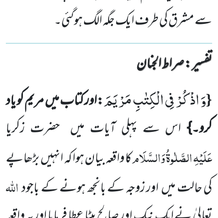
سے مشرق کی طرف ایک جگہ الگ ہوگئی۔
تفسیر : ‎صراط الجنان
وَ اذْكُرْ فِی الْكِتٰبِ مَرْیَمَ
{
:اور کتاب میں
مریم کو یاد
کرو۔}
اس سے پہلی آیات میں
حضرت زکریا
عَلَیْہِ
الصَّلٰوۃُ وَالسَّلَام
کا واقعہ بیان ہوا کہ انہیں
بڑھاپے
اللہ
کی حالت میں
اور زوجہ کے بانجھ ہونے کے باجود
تعالیٰ نے ایک نیک اور صالح بیٹا عطا فرمایا اور یہ واقعہ