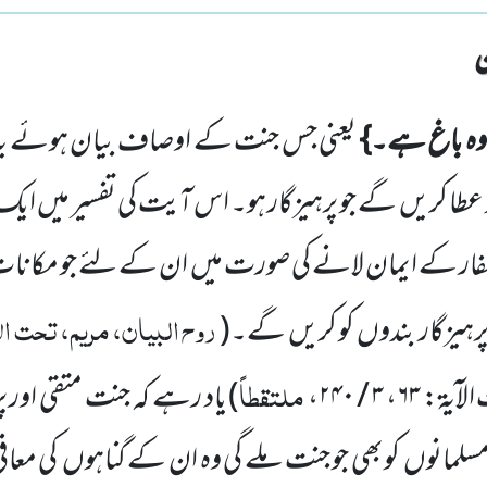
وہ باغ ہے۔}
یعنی جس جنت کے اوصاف بیان ہوئے یہ 
عطا کریں گے جو پرہیزگار ہو۔ اس آیت کی تفسیر میں ایک 
ار کے ایمان لانے کی صورت میں ان کے لئے جو مکانات 
روح البیان، مریم، تحت الا
پرہیزگار بندوں کو کریں گے۔(
ملتقطاً
لآیۃ:
۶۳
،
۳ / ۲۴۰
،
) یاد رہے کہ جنت متقی اور پر
 مسلمانوں کوبھی جو جنت ملے گی وہ ان کے گناہوں کی معاف