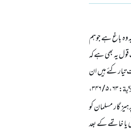
وہ باغ ہے جوہم
قول یہ بھی ہے کہ
تیار کئے ہیں ان
ٓیۃ
،
۵ / ۳۴۶
،
۶۳
:
ہیز گار مسلمان کو
ی یا خاتمے کے بعد