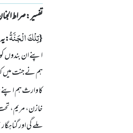
تفسیر : ‎صراط الجنان
تِلْكَ الْجَنَّةُ
{
:یہ 
اپنے ان بندوں کو 
ہم نے جنت میں کف
کا وارث ہم اپنے 
خازن، مریم، تحت ا
ملے گی اور گناہگار