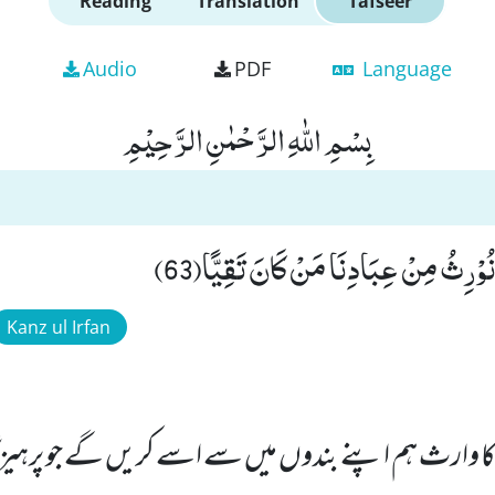
Reading
Translation
Tafseer
Audio
PDF
Language
بِسْمِ اللّٰهِ الرَّحْمٰنِ الرَّحِیْمِ
 نُوْرِثُ مِنْ عِبَادِنَا مَنْ كَانَ تَقِیًّا(63)
Kanz ul Irfan
کا وارث ہم اپنے بندوں میں سے اسے کریں گے جو پرہیزگ