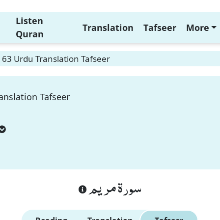
Listen
Translation
Tafseer
More
Quran
63 Urdu Translation Tafseer
nslation Tafseer
سورة مريم