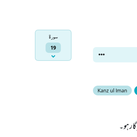
سورۃ
19
Kanz ul Iman
ار ہو۔