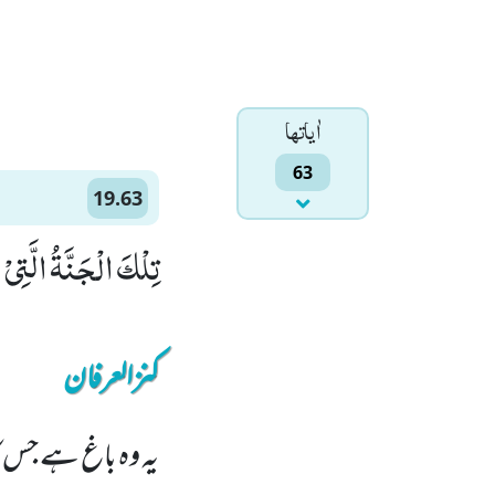
اٰياتها
63
19.63
تِلْكَ الْجَنَّةُ الَّتِیْ
کنزالعرفان
یہ وہ باغ ہے جس 