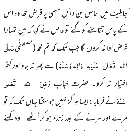
ٔجاہلیت میں عاص بن وائل سہمی پر قرض تھا وہ اس
کے پاس تقاضے کو گئے تو عاص نے کہا کہ میں تمہارا
صَلَّی
قرض ادا نہ کروں گا جب تک کہ تم محمد (مصطفٰی
اللہ
تَعَالٰی
عَلَیْہِ
وَاٰلِہٖ وَسَلَّمَ
) سے پھر نہ جاؤ اور کفر
رَضِیَ
اللہ
تَعَالٰی
اختیار نہ کرو۔ حضرت خباب
عَنْہُ
نے فرمایا: ایسا ہر گز نہیں ہو سکتا یہاں تک کہ تو
مرے اور مرنے کے بعد زندہ ہو کر اُٹھے۔ وہ کہنے