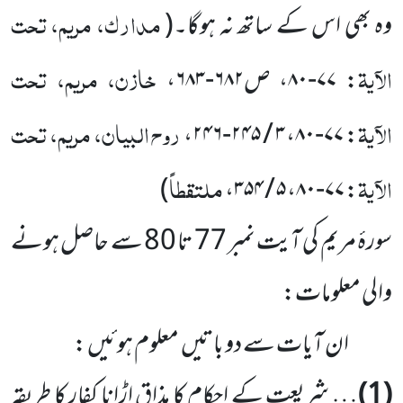
مدارک، مریم، تحت
وہ بھی اس کے ساتھ نہ ہوگا۔
(
الآیۃ
خازن، مریم، تحت
:
۷۷-۸۰
، ص
۶۸۲-۶۸۳
،
الآیۃ
روح البیان، مریم، تحت
،
۳ / ۲۴۵-۲۴۶
،
۷۷-۸۰
:
الآیۃ
ملتقطاً
)
،
۵ / ۳۵۴
،
۷۷-۸۰
:
سورۂ مریم کی آیت نمبر 77 تا 80 سے حاصل ہونے
والی معلومات:
ان آیات سے دو باتیں معلوم ہوئیں :
(1)
… شریعت کے احکام کا مذاق اڑانا کفار کا طریقہ