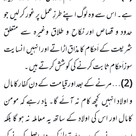
ہے۔ اس سے وہ لوگ اپنے طرزِ عمل پر غور کر لیں جو
حدود و قصاص اور نکاح و طلاق وغیرہ سے متعلق
شریعت کے اَحکام کا مذاق اڑاتے اور انہیں انسایت
سوزاَحکام ثابت کرنے کی کوشش کرتے ہیں ۔
(2)
… مرنے کے بعد اور قیامت کے دن کفار کا مال
و اولاد انہیں کچھ کام نہ آئے گا۔ یاد رہے کہ مومن
کامال اور اس کی اولاد کے ساتھ یہ معاملہ نہ ہو گا بلکہ