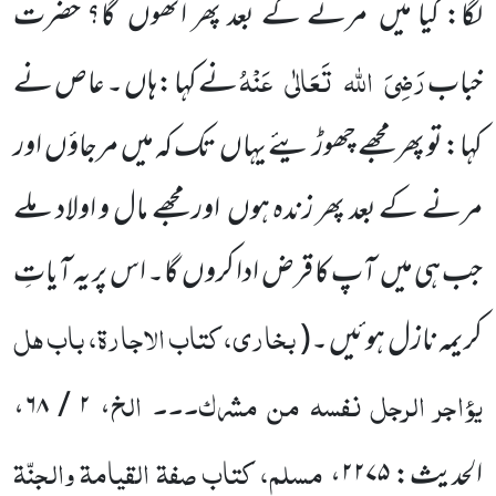
لگا: کیا میں مرنے کے بعد پھر اُٹھوں گا؟ حضرت
رَضِیَ
اللہ
تَعَالٰی
عَنْہُ
خباب
نے کہا :ہاں ۔ عاص نے
کہا: تو پھر مجھے چھوڑ یئے یہاں تک کہ میں مرجاؤں اور
مرنے کے بعد پھر زندہ ہوں اور مجھے مال و اولاد ملے
جب ہی میں آپ کا قرض ادا کروں گا۔ اس پر یہ آیاتِ
بخاری، کتاب الاجارۃ، باب ہل
کریمہ نازل ہوئیں ۔
(
یؤاجر الرجل نفسہ من مشرک۔۔۔ الخ
،
۲ / ۶۸
،
مسلم، کتاب صفۃ القیامۃ والجنّۃ
الحدیث:
۲۲۷۵
،