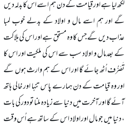
لکھ لیا ہے اور قیامت کے دن ہم اسے اس کابدلہ دیں
گے اور ہم اسے مال و اولاد کے بدلے خوب لمبا
عذاب دیں گے جس کا وہ مستحق ہے اور اس کی ہلاکت
کے بعدمال و اولاد سب سے اس کی ملکیت اور اس کا
تَصَرُّف اُٹھ جائے گا اور اس کے ہم وارث ہوں گے
اور وہ قیامت کے دن ہمارے پاس تنہا اور خالی ہاتھ
آئے گا اور آخرت میں دنیا سے زیادہ ملنا تو دور کی بات
، دنیا میں جو مال اور اولاد اس کے ساتھ ہے اُس وقت