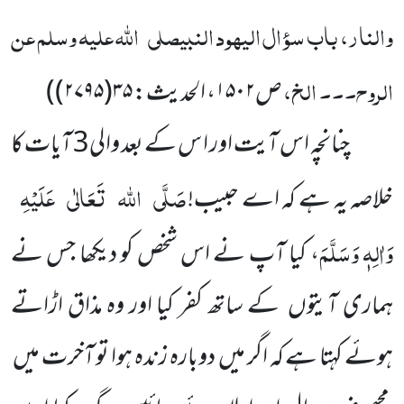
والنار، باب سؤال الیہود النبیصلی
اللہ علیہ وسلم عن
الروح۔۔۔ الخ،
ص
۱۵۰۲
، الحدیث:
۳۵(۲۷۹۵)
)
چنانچہ اس آیت اور ا س کے بعد والی3 آیات کا
صَلَّی
اللہ
تَعَالٰی
عَلَیْہِ
خلاصہ یہ ہے کہ اے حبیب!
وَاٰلِہٖ وَسَلَّمَ
، کیا آپ نے اس شخص کو دیکھا جس نے
ہماری آیتوں کے ساتھ کفر کیا اور وہ مذاق اڑاتے
ہوئے کہتا ہے کہ اگر میں دوبارہ زندہ ہوا تو آخرت میں