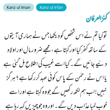
Kanz ul Iman
Kanz ul Irfan
کنزالعرفان
تو کیا تم نے اس شخص کو دیکھا جس نے ہماری آیتوں
کے ساتھ کفر کیا اور کہتا ہے ،مجھے ضرو ر مال اور اولاد
دئیے جائیں گے۔ کیااسے غیب کی اطلاع مل گئی ہے
یا اس نے رحمٰن کے پاس کوئی عہد کررکھاہے؟ ہرگز
نہیں ! اب ہم لکھ رکھیں گے جو وہ کہتا ہے اور اسے
خوب لمبا عذاب دیں گے۔ اور وہ جو چیزیں کہہ رہا ہے