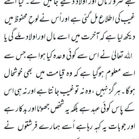
مجھے ضرو ر مال اور اولاد دئیے جائیں گے۔ کیا اسے
غیب کی اطلاع مل گئی ہے اور اُس نے لوحِ محفوظ میں
دیکھ لیا ہے کہ آخرت میں اسے مال اور اولاد ملے گی یا
اللہ
تعالیٰ نے اس سے کوئی وعدہ کیا ہوا ہے جس سے
اسے معلوم ہوگیا ہے کہ وہ قیامت میں بھی خوشحال
ہوگا۔ہر گز نہیں ، وہ نہ توغیب جانتا ہے اور نہ ہی اس
کے پاس کوئی عہد ہے بلکہ یہ شخص جھوٹا اور بدکار ہے
اور جوبات یہ کہہ رہاہے اُسے ہمارے فرشتوں نے