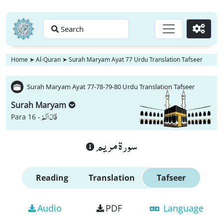
Search
Go
Home
➤
Al-Quran
➤
Surah Maryam Ayat 77 Urdu Translation Tafseer
Surah Maryam Ayat 77-78-79-80 Urdu Translation Tafseer
Surah Maryam
قَالَ اَلَمْ
Para 16 -
سورة مريم
Reading
Translation
Tafseer
Audio
PDF
Language