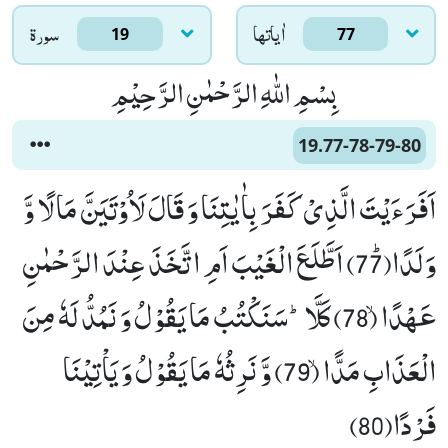
اٰياتها
سورۃ
19
77
بِسْمِ اللّٰهِ الرَّحْمٰنِ الرَّحِیْمِ
19.77-78-79-80
اَفَرَءَیْتَ الَّذِیْ كَفَرَ بِاٰیٰتِنَا وَ قَالَ لَاُوْتَیَنَّ مَالًا وَّ
وَلَدًاﭤ(77) اَطَّلَعَ الْغَیْبَ اَمِ اتَّخَذَ عِنْدَ الرَّحْمٰنِ
عَهْدًاۙ (78) كَلَّاؕ-سَنَكْتُبُ مَا یَقُوْلُ وَ نَمُدُّ لَهٗ مِنَ
الْعَذَابِ مَدًّاۙ (79) وَّ نَرِثُهٗ مَا یَقُوْلُ وَ یَاْتِیْنَا
فَرْدًا(80)