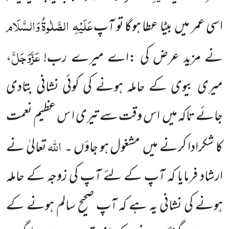
عَلَیْہِ
الصَّلٰوۃُ وَالسَّلَام
اسی عمر میں
بیٹا عطا ہوگا تو آپ
عَزَّوَجَلَّ
نے مزید عرض کی :اے میرے رب!
،
میری بیوی کے حاملہ ہونے کی کوئی نشانی بتادی
جائے تاکہ میں
اس وقت سے تیری ا س عظیم نعمت
اللہ
کا شکرادا کرنے میں
مشغول ہو جاؤں ۔
تعالیٰ نے
ارشاد فرمایا کہ آپ کے لئے آپ کی زوجہ کے حاملہ
ہونے کی نشانی یہ ہے کہ آپ صحیح سالم ہونے کے