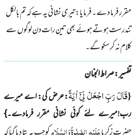
مقرر فرما دے۔ فرمایا: تیری نشانی یہ ہے کہ تم بالکل
تندرست ہوتے ہوئے بھی تین رات دن لوگوں سے
کلام نہ کرسکو گے۔
تفسیر : ‎صراط الجنان
قَالَ رَبِّ اجْعَلْ لِّیْۤ اٰیَةً
{
:عرض کی: اے میرے
رب!میرے لئے کوئی نشانی مقرر فرمادے۔}
عَلَیْہِ
الصَّلٰوۃُ
وَالسَّلَام
حضرت زکریا
کوجب یہ بتا دیا گیا کہ