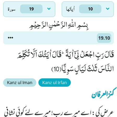
اٰياتها
سورۃ
19
10
بِسْمِ اللّٰهِ الرَّحْمٰنِ الرَّحِیْمِ
19.10
قَالَ رَبِّ اجْعَلْ لِّیْۤ اٰیَةًؕ-قَالَ اٰیَتُكَ اَلَّا تُكَلِّمَ
النَّاسَ ثَلٰثَ لَیَالٍ سَوِیًّا(10)
Kanz ul Iman
Kanz ul Irfan
کنزالعرفان
عرض کی: اے میرے رب! میرے لئے کوئی نشانی