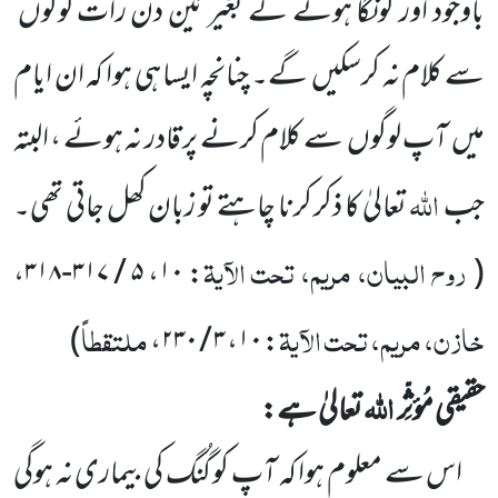
باوجود اور گونگا ہونے کے بغیرتین دن رات لوگوں
سے کلام نہ کرسکیں
گے۔ چنانچہ ایسا ہی ہوا کہ ان ایام
میں
آپ لوگوں
سے کلام کرنے پر قادر نہ ہوئے ، البتہ
اللہ
جب
تعالیٰ کا ذکر کرنا چاہتے تو زبان کھل جاتی تھی۔
روح البیان، مریم، تحت الآیۃ
،
۵ / ۳۱۷-۳۱۸
،
۱۰
:
(
خازن، مریم، تحت الآیۃ
ملتقطاً
)
،
۳ / ۲۳۰
،
۱۰
:
اللہ
حقیقی مُؤثِّر
تعالیٰ ہے:
اس سے معلوم ہوا کہ آپ کو گُنگ کی بیماری نہ ہوگی