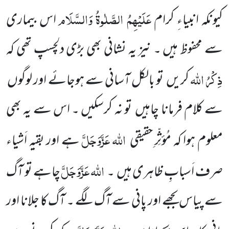
عَلَیْہِمُ الصَّلٰوۃُ وَالسَّلَام
کیونکہ انبیاءِ کرام
اس بیماری
سے محفوظ ہیں ۔ نیز یہ نشانی بھی بڑی دلچسپ تھی کہ
ذِکْرُ اللہ
کریں
تو بالکل آسانی سے ہوجائے اور لوگوں
سے کلام فرمانا چاہیں
تو نہ کرسکیں ۔ اس سے یہ بھی
اللہ
عَزَّوَجَلَّ
معلوم ہوا کہ مُؤثِّرِ حقیقی
ہے اور بقیہ اَشیاء
اللہ
عَزَّوَجَلَّ
صرف اَسبابِ ظاہری ہیں
۔
چاہے تو آگ
سے پیاس بجھے اور پانی سے آگ لگے ۔ آگ کا جلانا اور