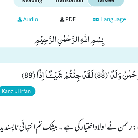
Reading
Translation
Tafseer
Audio
PDF
Language
بِسْمِ اللّٰهِ الرَّحْمٰنِ الرَّحِیْمِ
دْ جِئْتُمْ شَیْــٴًـا اِدًّاۙ (89)
Kanz ul Irfan
 رحمٰن نے اولاد اختیار کی ہے۔ بیشک تم انتہائی ناپسند