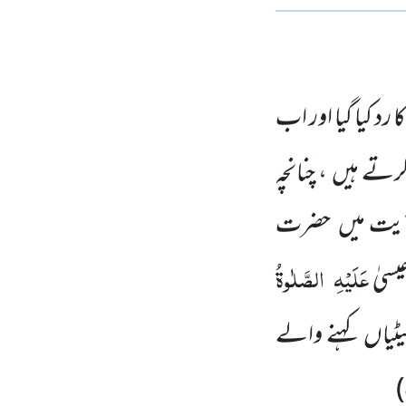
کا رد کیا گیا اور اب
کرتے ہیں
، چنانچہ
یت میں
حضرت
عَلَیْہِ
الصَّلٰوۃُ
یسیٰ
بیٹیاں
کہنے والے
)