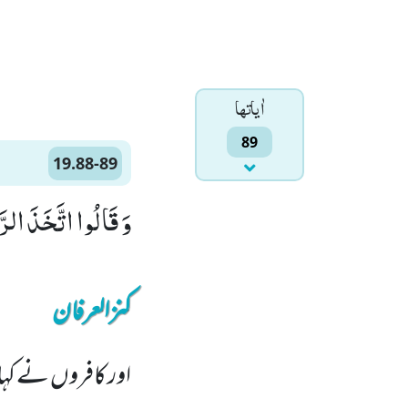
اٰياتها
89
19.88-89
وَ قَالُوا اتَّخَذَ الرَّحْمٰنُ وَلَدًاﭤ(88) لَقَ
کنزالعرفان
اور کافروں نے کہا: