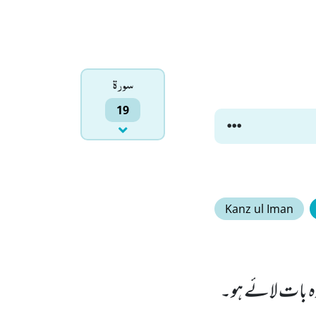
سورۃ
19
Kanz ul Iman
یدہ بات لائے ہو۔