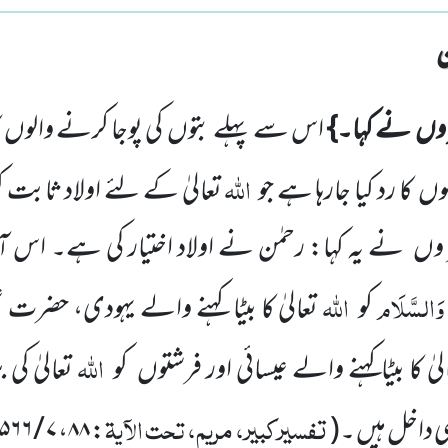
ر وں
نے کہا۔}
اس سے پہلے بتوں
کی پوجا کرنے والوں
اللہ
گوں
کا رد کیا جارہا ہے جو
تعالیٰ کے لئے اولاد ثابت 
ر وں
نے یہ کہا: رحمٰن نے اولاد اختیار
کی ہے۔ اس آ
 وَالسَّلَام
اللہ
کو
تعالیٰ کا بیٹا کہنے والے یہودی، حضرت ع
اللہ
لیٰ کا بیٹاکہنے والے عیسائی اور فرشتوں
کو
تعالیٰ کی 
تفسیرکبیر، مریم، تحت الآیۃ
 داخل ہیں ۔
(
:
۸۸
،
۷ / ۵۶۶