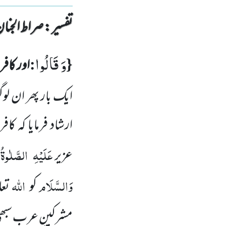
تفسیر : ‎صراط الجنان
وَ قَالُوا
:
{
اور کاف
ایک بار پھر ان لو
ارشاد فرمایا کہ کاف
عَلَیْہِ
الصَّلٰوۃُ
عزیر
وَالسَّلَام
اللہ
کو
تعا
مشرکینِ عرب سبھی