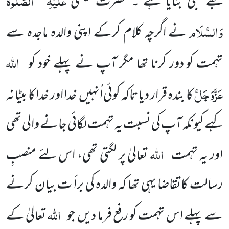
مجھے نبی بنایا ہے ۔ حضرت عیسیٰ
وَالسَّلَام
نے اگرچہ کلام کرکے اپنی والدہ ماجدہ سے
اللہ
تہمت کو دور کرنا تھا مگر آپ نے پہلے خود کو
عَزَّوَجَلَّ
کا بندہ قرار دیا تاکہ کوئی اُنہیں خدا اور خدا کا بیٹا نہ
کہے کیونکہ آپ کی نسبت یہ تہمت لگائی جانے والی تھی
اللہ
اور یہ تہمت
تعالیٰ پر لگتی تھی، اس لئے منصبِ
رسالت کاتقاضا یہی تھا کہ والدہ کی برأ ت بیان کرنے
اللہ
سے پہلے اس تہمت کو رفع فرما دیں جو
تعالیٰ کے