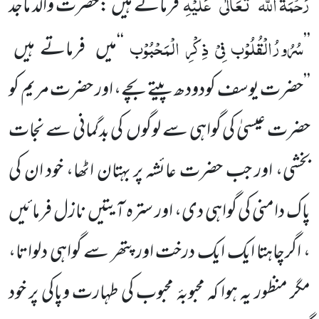
رَحْمَۃُ اللہ
تَعَالٰی
عَلَیْہِ
فرماتے ہیں :حضرت والد ماجد
سُرُورُالْقُلُوْب فِیْ ذِکْرِ الْمَحْبُوْب
’’
‘‘میں فرماتے ہیں
’’حضرت یوسف کودودھ پیتے بچے، اور حضرت مریم کو
حضرت عیسیٰ کی گواہی سے لوگوں کی بدگمانی سے نجات
بخشی، اور جب حضرت عائشہ پر بہتان اٹھا، خود ان کی
پاک دامنی کی گواہی دی، اور سترہ آیتیں نازل فرمائیں
، اگرچاہتا ایک ایک درخت اور پتھر سے گواہی دلواتا،
مگر منظور یہ ہوا کہ محبوبۂ محبوب کی طہارت وپاکی پر خود