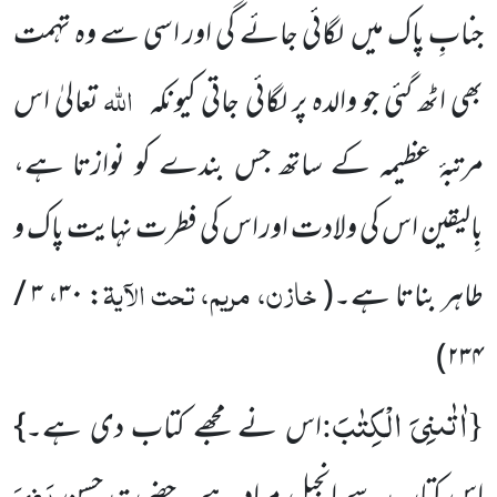
جنابِ پاک میں لگائی جائے گی اور اسی سے وہ تہمت
اللہ
بھی اٹھ گئی جو والدہ پر لگائی جاتی کیونکہ
تعالیٰ اس
مرتبۂ عظیمہ کے ساتھ جس بندے کو نوازتا ہے،
بِالیقین اس کی ولادت اور اس کی فطرت نہایت پاک و
خازن، مریم، تحت الآیۃ
طاہر بناتا ہے۔
(
:
۳۰
،
۳ /
)
۲۳۴
اٰتٰىنِیَ الْكِتٰبَ
:
{
اس نے مجھے کتاب دی ہے۔}
رَضِیَ