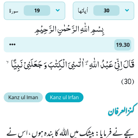
اٰياتها
سورۃ
19
30
بِسْمِ اللّٰهِ الرَّحْمٰنِ الرَّحِیْمِ
19.30
قَالَ اِنِّیْ عَبْدُ اللّٰهِ ﳴ اٰتٰىنِیَ الْكِتٰبَ وَ جَعَلَنِیْ نَبِیًّاۙ
(30)
Kanz ul Iman
Kanz ul Irfan
کنزالعرفان
بچے نے فرمایا: بیشک میں اللہ کا بندہ ہوں ، اس نے