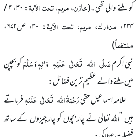
خازن، مریم، تحت الآیۃ
کو ملنے والی تھی۔
(
:
۳۰
،
۳ /
مدارک، مریم، تحت الآیۃ
۲۳۴
،
:
۳۰
، ص
۶۷۲
،
ملتقطاً
)
صَلَّی
اللہ
تَعَالٰی
عَلَیْہِ
وَاٰلِہٖ وَسَلَّمَ
نبی اکرم
کو بچپن
میں ملنے والے عظیم ترین فضائل:
رَحْمَۃُ اللہ
تَعَالٰی
عَلَیْہِ
علامہ اسماعیل حقی
فرماتے
اللہ
ہیں ’’
تعالیٰ نے چار بچوں کو چار چیزوں کے ساتھ
فضیلت عطا کی: