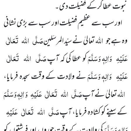
نبوت عطا کر کے فضیلت دی۔
اور سب سے عظیم فضیلت اور سب سے بڑی نشانی
اللہ
صَلَّی
اللہ
تَعَالٰی
وہ ہے جو
تعالیٰ نے سیّد المرسَلین
عَلَیْہِ
وَاٰلِہٖ وَسَلَّمَ
صَلَّی
اللہ
تَعَالٰی
کو عطا کی کہ آپ
عَلَیْہِ
وَاٰلِہٖ وَسَلَّمَ
نے ولادت کے وقت سجدہ فرمایا،
اللہ
صَلَّی
اللہ
تَعَالٰی
عَلَیْہِ
وَ اٰلِہٖ وَسَلَّمَ
تعالیٰ نے آپ
صَلَّی
اللہ
تَعَالٰی
عَلَیْہِ
کے سینے کو کشادہ فرمایا، آپ
وَاٰلِہٖ وَسَلَّمَ
کی ولادت کے وقت حوروں اور فرشتوں کو