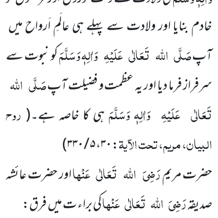
خادم بنایا اور ولادت سے پہلے ہی عالَمِ اَرواح میں
صَلَّی
اللہ
تَعَالٰی
عَلَیْہِ
وَاٰلِہٖ وَسَلَّمَ
آپ
کو نبوت سے
صَلَّی
اللہ
سرفراز فرما دیا اور یہ عظمت و فضیلت آپ
تَعَالٰی
عَلَیْہِ
وَاٰلِہٖ وَسَلَّمَ
روح
ہی کا خاصہ ہے۔
(
البیان، مریم، تحت الآیۃ
)
۵ / ۳۳۰
،
۳۰
:
رَضِیَ
اللہ
تَعَالٰی
عَنْہا
حضرت مریم
اور حضرت عائشہ
رَضِیَ
اللہ
تَعَالٰی
عَنْہا
صدیقہ
کی براء ت میں فرق: