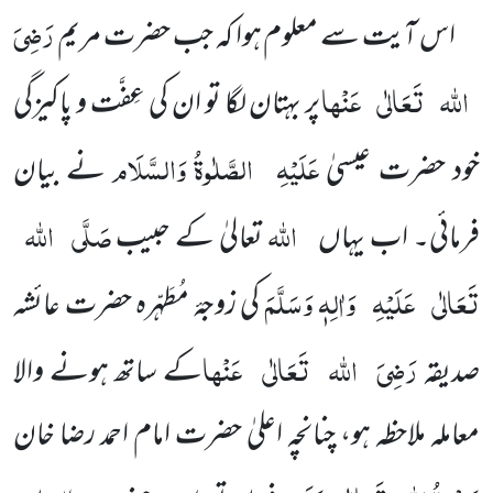
رَضِیَ
اس آیت سے معلوم ہوا کہ جب حضرت مریم
اللہ
تَعَالٰی
عَنْہا
پر بہتان لگا تو ان کی عِفَّت و پاکیزگی
عَلَیْہِ
الصَّلٰوۃُ وَالسَّلَام
خود حضرت عیسیٰ
نے بیان
اللہ
صَلَّی
اللہ
فرمائی۔ اب یہاں
تعالیٰ کے حبیب
تَعَالٰی
عَلَیْہِ
وَاٰلِہٖ وَسَلَّمَ
کی زوجۂ مُطَہّرہ حضرت عائشہ
رَضِیَ
اللہ
تَعَالٰی
عَنْہا
صدیقہ
کے ساتھ ہونے والا
معاملہ ملاحظہ ہو، چنانچہ اعلیٰ حضرت امام احمد رضا خان