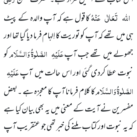
اس کتاب سے انجیل مراد ہے۔ حضرت حسن
اللہ
تَعَالٰی
عَنْہُ
کا قول ہے کہ آپ والدہ کے پیٹ
ہی میں تھے کہ آپ کو توریت کا اِلہام فرما دیا گیا تھا اور
عَلَیْہِ
الصَّلٰوۃُ وَالسَّلَام
جھولے میں تھے جب آپ
کو
عَلَیْہِ
نبوت عطا کردی گئی اور اس حالت میں آپ
الصَّلٰوۃُ وَالسَّلَام
کا کلام فرمانا آپ کا معجزہ ہے ۔بعض
مفسرین نے آیت کے معنی میں یہ بھی بیان کیا ہے
کہ یہ نبوت اور کتاب ملنے کی خبر تھی جو عنقریب آپ