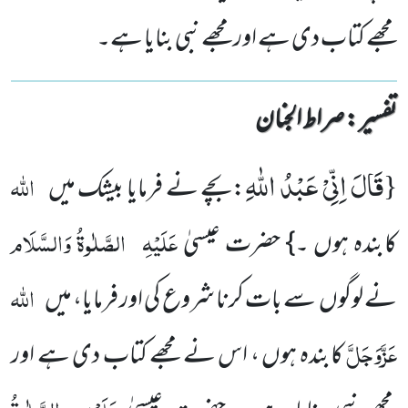
مجھے کتاب دی ہے اور مجھے نبی بنایا ہے۔
تفسیر : ‎صراط الجنان
قَالَ اِنِّیْ عَبْدُ اللّٰهِ
{
اللہ
:بچے نے فرمایا بیشک میں
عَلَیْہِ
الصَّلٰوۃُ وَالسَّلَام
کابندہ ہوں ۔} حضرت عیسیٰ
اللہ
نے لوگوں سے بات کرنا شروع کی اور فرمایا، میں
عَزَّوَجَلَّ
کابندہ ہوں ، اس نے مجھے کتاب دی ہے اور
عَلَیْہِ
الصَّلٰوۃُ