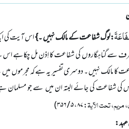
َفَاعَةَ
:لوگ شفاعت کے مالک نہیں ۔}
اس آیت کی ایک
ی طرف سے
گناہگاروں
کی شفاعت کا اِذن مل چکاہے اس کے 
اعت کا مالک نہیں ۔ دوسری تفسیر یہ ہے کہ مجرموں
میں
س
س کی شفاعت کی جائے البتہ ان میں
سے جو مسلمان ہ
 مریم، تحت الآیۃ
)
۵ / ۳۵۶
،
۸۷
:
عہد :