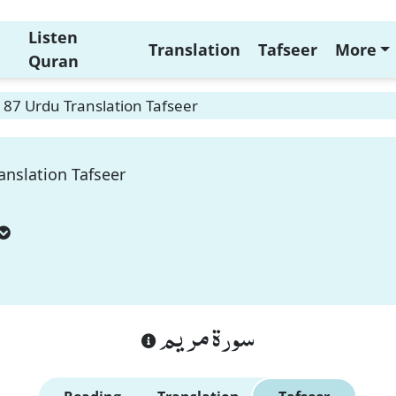
Listen
Translation
Tafseer
More
Quran
87 Urdu Translation Tafseer
nslation Tafseer
سورة مريم