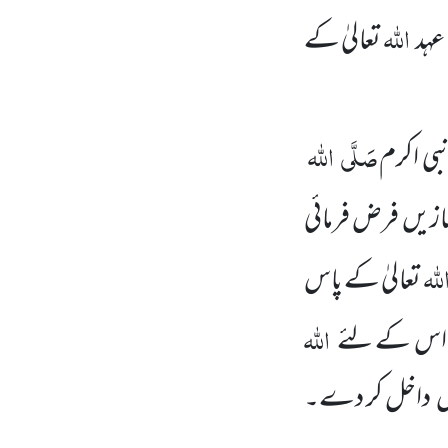
اللہ
عہد
تعالیٰ کے
صَلَّی
اللہ
ی اکرم
مازیں
فرض فرمائی
للہ
تعالیٰ کے پاس
اللہ
 تو اس کے لئے
ں
داخل کر دے۔