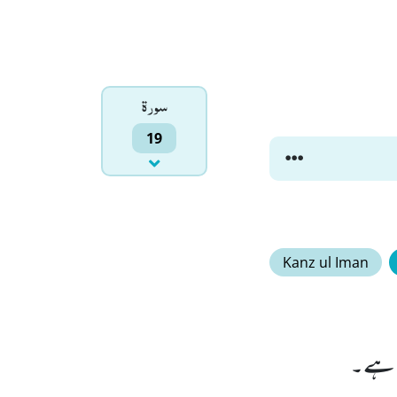
سورۃ
19
Kanz ul Iman
ا ہے۔