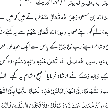
وتر، باب فیمن لم یوتر،
۲ / ۸۹
، الحدیث:
۱۴۲۰
)
د اللہ
رَضِیَ
اللہ
تَعَالٰی
عَنْہُ
بن مسعود
فرماتے ہیں
کہ میں
نے 
ِہٖ وَسَلَّمَ
رَضِیَ
اللہ
تَعَالٰی
عَنْہُمْ
کو
اپنے صحابہ
سے یہ کہتے سنا
عَزَّوَجَلَّ
بح وشام اپنے رب
کے پاس سے
ایک عہد لو۔ صحا
یا
رسولَ
اللہ
صَلَّی
اللہ
تَعَالٰی
عَلَیْہِ
وَاٰلِہٖ وَسَلَّمَ
:
!
، وہ کس 
لَیْہِ
وَاٰلِہٖ وَسَلَّمَ
اَللّٰہ
نے ارشاد فرمایا ’’ صبح وشام یہ کہے
’’
ْبِ
وَالشَّہَادَۃِ،
اِنِّی اَعْہَدُ اِلَیْکَ فِیْ ہٰذِہِ الْحَیَاۃِ الدُّنْیَا بِاَنِّیْ اَشْہَدُ
َاَنَّ مُحَمَّدًا عَبْدُکَ وَرَسُوْلُکَ،فلَاَ تَکِلْنِیْ اِلٰی نَفْسِیْ فَاِنَّکَ اِن