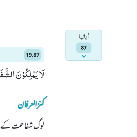
اٰياتها
87
19.87
لَا یَمْلِكُوْنَ الشَّفَ
کنزالعرفان
لوگ شفاعت کے ما