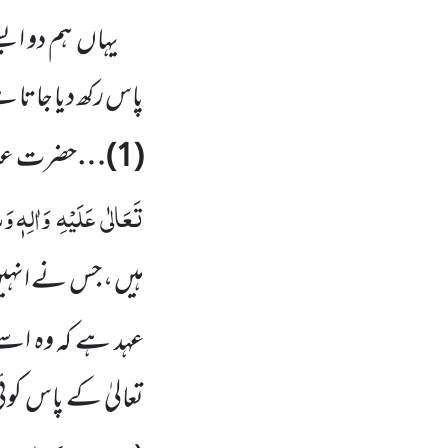
یہاں
ہم دو ای
پاس رکھ دیا جاتا 
(
1
)…
حضرت عب
تَعَالٰی
عَلَیْہِ
وَاٰلِہٖ وَ
ہیں ، جس نے انہی
عہد ہے کہ وہ اس
تعالیٰ
کے پاس کوئی