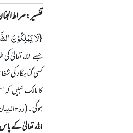
تفسیر : ‎صراط الجنان
لَا یَمْلِكُوْنَ الشّ
{
اللہ
جسے
تعالیٰ ک
کسی گناہگار کی شف
کا مالک نہیں
کہ ا
روح البیان،
ہوگی۔
(
اللہ
تعالیٰ کے پاس 