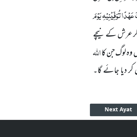
عَہْدًا تُوَفِّیْنِیْہِ یَوْمَ
ا کر عرش کے نیچے
اللہ
ں
وہ لوگ جن کا
کر دیا جائے گا۔
Next
Ayat