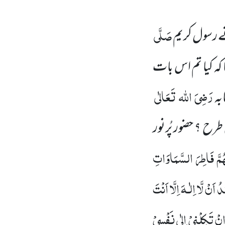
صَلَّی
رسول کریم
 کہ کیا تم اس بات
رَضِیَ
اللہ
تَعَالٰی
بہ
طرح ؟ حضور پُرنور
ُمَّ
فَاطِرَ
السَّمَاوَاتِ
 اَنْ لَّا اِلٰـہَ اِلَّا اَنْتَ
ْ تَکِلْنِیْ اِلٰی نَفْسِیْ