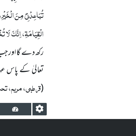
تُبَاعِدْنِیْ مِنَ الْخَیْرِ وت
الْقِیَامَۃِ، اِنَّکَ لَا تُ
رکھ دے گا اور جب 
تعالیٰ کے پاس عہ
قرطبی، مریم، تحت 
(