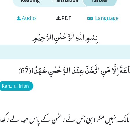
Reading
Translation
Tafseer
Audio
PDF
Language
بِسْمِ اللّٰهِ الرَّحْمٰنِ الرَّحِیْمِ
اعَةَ اِلَّا مَنِ اتَّخَذَ عِنْدَ الرَّحْمٰنِ عَهْدًاﭥ(87)
Kanz ul Irfan
لک نہیں مگر وہی جس نے رحمٰن کے پاس عہد لے رکھ