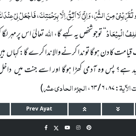
ُقَرِّبْنِیْ مِنَ الشَّرِّ، وَاِنِّیْ لَا اَثِقُ اِلَّا بِرَحْمَتِکَ، فَاجْعَلْ لِیْ عِنْدَکَ 
خْلِفُ الْمِیْعَادْ
اللہ
‘‘
توجوشخص یہ کہے گا،
تعالیٰ اس پرمہر لگ
قیامت کا دن ہوگا تو ندا کرنے والا ندا کرے گا: کہاں
ہی
د ہے؟ پس وہ آدمی کھڑا ہوگا اور اسے جنت میں
داخل 
الآیۃ
الجزء الحادی عشر
)
،
۶ / ۶۳
،
۸۷
:
Prev
Ayat