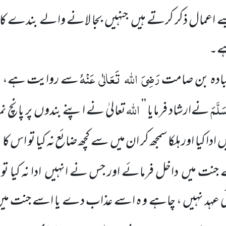
سے اعمال ذکر کرتے ہیں
جنہیں
بجا لانے والے بندے کا 
ہے۔
رَضِیَ
اللہ
تَعَالٰی
عَنْہُ
ادہ بن صامت
سے روایت ہے، نب
سَلَّمَ
اللہ
نےارشاد فرمایا
’’
تعالیٰ نے اپنے بندوں
پر پانچ ن
ا
ں
ادا کیا اور ہلکا سمجھ کر ان میں
سے کچھ ضائع نہ کیا
تو اس کا
ے جنت میں
داخل فرمائے اور جس نے انہیں
ادا نہ کیا
 عہد نہیں ، چاہے و ہ اسے عذاب دے یا اسے جنت می