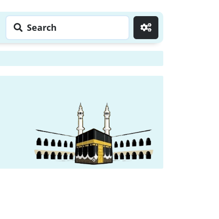
Search
Go