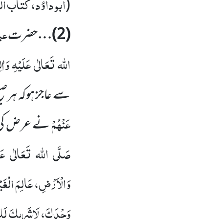
ابو داؤد، کتاب ال
(
عب
(
2
)…
حضرت
اللہ
تَعَالٰی
عَلَیْہِ
وَاٰل
سے عاجز ہوکہ ہرص
عَنْہُمْ
نے عرض کی
صَلَّی
اللہ
تَعَالٰی
عَ
وَالْاَرْضِ،
عَالِمَ
الْغَی
وَحْدَکَ، لَاشَرِیکَ لَکَ، و