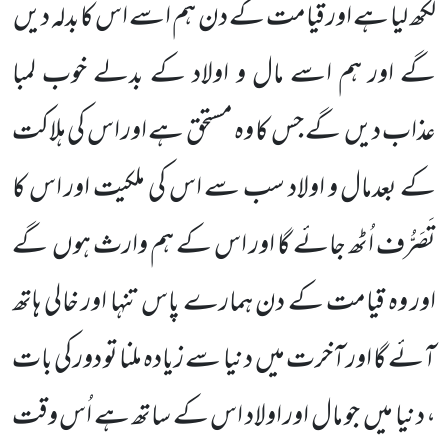
لکھ لیا ہے اور قیامت کے دن ہم اسے اس کابدلہ دیں
گے اور ہم اسے مال و اولاد کے بدلے خوب لمبا
عذاب دیں گے جس کا وہ مستحق ہے اور اس کی ہلاکت
کے بعدمال و اولاد سب سے اس کی ملکیت اور اس کا
تَصَرُّف اُٹھ جائے گا اور اس کے ہم وارث ہوں گے
اور وہ قیامت کے دن ہمارے پاس تنہا اور خالی ہاتھ
آئے گا اور آخرت میں دنیا سے زیادہ ملنا تو دور کی بات
، دنیا میں جو مال اور اولاد اس کے ساتھ ہے اُس وقت