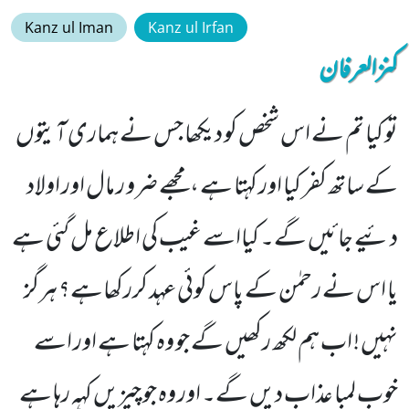
Kanz ul Iman
Kanz ul Irfan
کنزالعرفان
تو کیا تم نے اس شخص کو دیکھا جس نے ہماری آیتوں
کے ساتھ کفر کیا اور کہتا ہے ،مجھے ضرو ر مال اور اولاد
دئیے جائیں گے۔ کیااسے غیب کی اطلاع مل گئی ہے
یا اس نے رحمٰن کے پاس کوئی عہد کررکھاہے؟ ہرگز
نہیں ! اب ہم لکھ رکھیں گے جو وہ کہتا ہے اور اسے
خوب لمبا عذاب دیں گے۔ اور وہ جو چیزیں کہہ رہا ہے