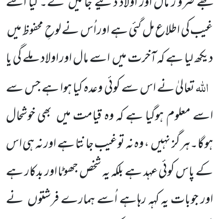
مجھے ضرو ر مال اور اولاد دئیے جائیں گے۔ کیا اسے
غیب کی اطلاع مل گئی ہے اور اُس نے لوحِ محفوظ میں
دیکھ لیا ہے کہ آخرت میں اسے مال اور اولاد ملے گی یا
اللہ
تعالیٰ نے اس سے کوئی وعدہ کیا ہوا ہے جس سے
اسے معلوم ہوگیا ہے کہ وہ قیامت میں بھی خوشحال
ہوگا۔ہر گز نہیں ، وہ نہ توغیب جانتا ہے اور نہ ہی اس
کے پاس کوئی عہد ہے بلکہ یہ شخص جھوٹا اور بدکار ہے
اور جوبات یہ کہہ رہاہے اُسے ہمارے فرشتوں نے