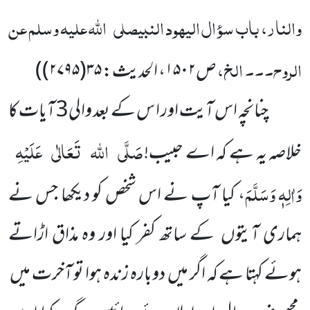
والنار، باب سؤال الیہود النبیصلی
اللہ علیہ وسلم عن
الروح۔۔۔ الخ،
ص
۱۵۰۲
، الحدیث:
۳۵(۲۷۹۵)
)
چنانچہ اس آیت اور ا س کے بعد والی3 آیات کا
صَلَّی
اللہ
تَعَالٰی
عَلَیْہِ
خلاصہ یہ ہے کہ اے حبیب!
وَاٰلِہٖ وَسَلَّمَ
، کیا آپ نے اس شخص کو دیکھا جس نے
ہماری آیتوں کے ساتھ کفر کیا اور وہ مذاق اڑاتے
ہوئے کہتا ہے کہ اگر میں دوبارہ زندہ ہوا تو آخرت میں