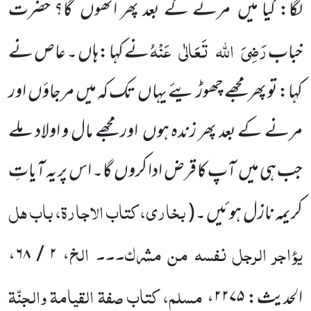
لگا: کیا میں مرنے کے بعد پھر اُٹھوں گا؟ حضرت
رَضِیَ
اللہ
تَعَالٰی
عَنْہُ
خباب
نے کہا :ہاں ۔ عاص نے
کہا: تو پھر مجھے چھوڑ یئے یہاں تک کہ میں مرجاؤں اور
مرنے کے بعد پھر زندہ ہوں اور مجھے مال و اولاد ملے
جب ہی میں آپ کا قرض ادا کروں گا۔ اس پر یہ آیاتِ
بخاری، کتاب الاجارۃ، باب ہل
کریمہ نازل ہوئیں ۔
(
یؤاجر الرجل نفسہ من مشرک۔۔۔ الخ
،
۲ / ۶۸
،
مسلم، کتاب صفۃ القیامۃ والجنّۃ
الحدیث:
۲۲۷۵
،