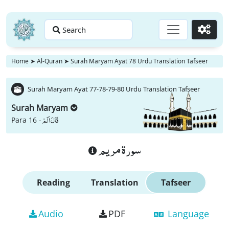
Search
Go
Home
➤
Al-Quran
➤
Surah Maryam Ayat 78 Urdu Translation Tafseer
Surah Maryam Ayat 77-78-79-80 Urdu Translation Tafseer
Surah Maryam
قَالَ اَلَمْ
Para 16 -
سورة مريم
Reading
Translation
Tafseer
Audio
PDF
Language