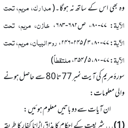
مدارک، مریم، تحت
وہ بھی اس کے ساتھ نہ ہوگا۔
(
الآیۃ
خازن، مریم، تحت
:
۷۷-۸۰
، ص
۶۸۲-۶۸۳
،
الآیۃ
روح البیان، مریم، تحت
،
۳ / ۲۴۵-۲۴۶
،
۷۷-۸۰
:
الآیۃ
ملتقطاً
)
،
۵ / ۳۵۴
،
۷۷-۸۰
:
سورۂ مریم کی آیت نمبر 77 تا 80 سے حاصل ہونے
والی معلومات:
ان آیات سے دو باتیں معلوم ہوئیں :
(1)
… شریعت کے احکام کا مذاق اڑانا کفار کا طریقہ