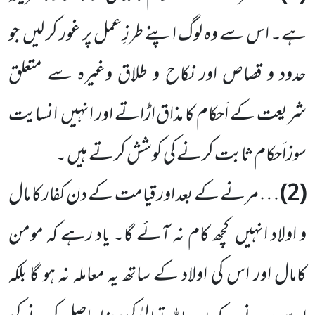
ہے۔ اس سے وہ لوگ اپنے طرزِ عمل پر غور کر لیں جو
حدود و قصاص اور نکاح و طلاق وغیرہ سے متعلق
شریعت کے اَحکام کا مذاق اڑاتے اور انہیں انسایت
سوزاَحکام ثابت کرنے کی کوشش کرتے ہیں ۔
(2)
… مرنے کے بعد اور قیامت کے دن کفار کا مال
و اولاد انہیں کچھ کام نہ آئے گا۔ یاد رہے کہ مومن
کامال اور اس کی اولاد کے ساتھ یہ معاملہ نہ ہو گا بلکہ