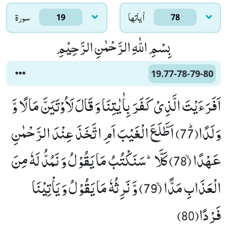
اٰياتها
سورۃ
19
78
بِسْمِ اللّٰهِ الرَّحْمٰنِ الرَّحِیْمِ
19.77-78-79-80
اَفَرَءَیْتَ الَّذِیْ كَفَرَ بِاٰیٰتِنَا وَ قَالَ لَاُوْتَیَنَّ مَالًا وَّ
وَلَدًاﭤ(77) اَطَّلَعَ الْغَیْبَ اَمِ اتَّخَذَ عِنْدَ الرَّحْمٰنِ
عَهْدًاۙ (78) كَلَّاؕ-سَنَكْتُبُ مَا یَقُوْلُ وَ نَمُدُّ لَهٗ مِنَ
الْعَذَابِ مَدًّاۙ (79) وَّ نَرِثُهٗ مَا یَقُوْلُ وَ یَاْتِیْنَا
فَرْدًا(80)