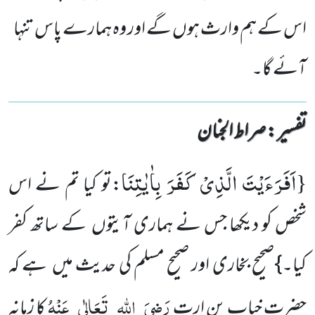
اس کے ہم وارث ہوں گے اور وہ ہمارے پاس تنہا
آئے گا۔
تفسیر : ‎صراط الجنان
اَفَرَءَیْتَ الَّذِیْ كَفَرَ بِاٰیٰتِنَا
{
:تو کیا تم نے اس
شخص کو دیکھا جس نے ہماری آیتوں کے ساتھ کفر
کیا۔}صحیح بخاری اور صحیح مسلم کی حدیث میں ہے کہ
رَضِیَ
اللہ
تَعَالٰی
عَنْہُ
حضرت خباب بن ارت
کا زمانہ