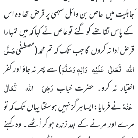
ٔجاہلیت میں عاص بن وائل سہمی پر قرض تھا وہ اس
کے پاس تقاضے کو گئے تو عاص نے کہا کہ میں تمہارا
صَلَّی
قرض ادا نہ کروں گا جب تک کہ تم محمد (مصطفٰی
اللہ
تَعَالٰی
عَلَیْہِ
وَاٰلِہٖ وَسَلَّمَ
) سے پھر نہ جاؤ اور کفر
رَضِیَ
اللہ
تَعَالٰی
اختیار نہ کرو۔ حضرت خباب
عَنْہُ
نے فرمایا: ایسا ہر گز نہیں ہو سکتا یہاں تک کہ تو
مرے اور مرنے کے بعد زندہ ہو کر اُٹھے۔ وہ کہنے