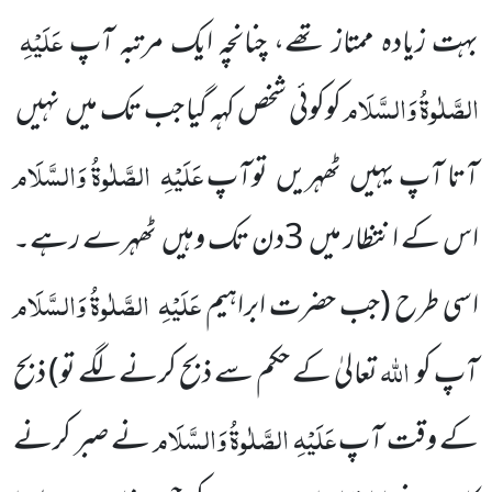
عَلَیْہِ
بہت زیادہ ممتاز تھے، چنانچہ ایک مرتبہ آپ
الصَّلٰوۃُ وَالسَّلَام
کوکوئی شخص کہہ گیا جب تک میں
نہیں
عَلَیْہِ
الصَّلٰوۃُ وَالسَّلَام
آتا آپ یہیں
ٹھہریں
توآپ
اس کے انتظار میں
3
دن تک وہیں
ٹھہرے رہے۔
عَلَیْہِ
الصَّلٰوۃُ وَالسَّلَام
اسی طرح
(جب حضرت ابراہیم
اللہ
آپ کو
تعالیٰ کے حکم سے ذبح کرنے لگے تو)
ذبح
عَلَیْہِ الصَّلٰوۃُ وَالسَّلَام
کے وقت آپ
نے صبر کرنے