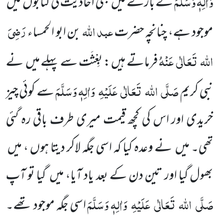
وَاٰلِہٖ وَسَلَّمَ
کے بارے میں
بھی اَحادیث کی کتابوں
میں
عبد اللہ
رَضِیَ
موجود ہے، چنانچہ حضرت
بن ابو الحمساء
اللہ
تَعَالٰی
عَنْہُ
فرماتے ہیں : بِعْثَت سے پہلے میں
نے
صَلَّی
اللہ
تَعَالٰی
عَلَیْہِ
وَاٰلِہٖ وَسَلَّمَ
نبی کریم
سے کوئی چیز
خریدی
اور اس کی کچھ قیمت میری طرف باقی رہ گئی
تھی۔ میں
نے وعدہ کیا کہ اسی جگہ لاکر دیتا ہوں ، میں
بھول گیا اور تین دن کے بعد یاد آیا، میں
گیا تو آپ
صَلَّی
اللہ
تَعَالٰی
عَلَیْہِ
وَاٰلِہٖ وَسَلَّمَ
اسی جگہ موجود تھے۔