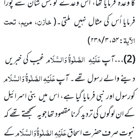
کا وعدہ فرمایا تھا، اس وعدے کو جس شان سے پورا
خازن، مریم، تحت
فرمایا اُس کی مثال نہیں
ملتی۔
(
الآیۃ
)
۳ / ۲۳۸
،
۵۴
:
عَلَیْہِ
الصَّلٰوۃُ وَالسَّلَام
(
2
)…
آپ
غیب کی خبریں
عَلَیْہِ
الصَّلٰوۃُ وَالسَّلَام
دینے والے رسول تھے۔ آپ
کورسول اور نبی فرمایا
گیا ہے، اس میں
بنی اسرائیل
کے ان لوگوں
کی تردید کرنا مقصود تھا جویہ سمجھتے تھے کہ
عَلَیْہِ
الصَّلٰوۃُ
وَالسَّلَام
نبوت صرف حضرت اسحاق
کے