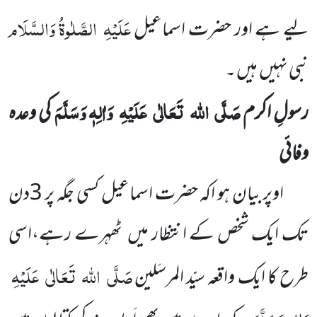
عَلَیْہِ
الصَّلٰوۃُ وَالسَّلَام
لیے ہے اور حضرت اسماعیل
نبی نہیں
ہیں ۔
صَلَّی
اللہ
تَعَالٰی
عَلَیْہِ
وَاٰلِہٖ وَسَلَّمَ
رسولِ اکرم
کی وعدہ
وفائی
اوپر بیان ہو اکہ حضرت اسماعیل کسی جگہ پر
3
دن
تک ایک شخص کے انتظار میں
ٹھہرے رہے،اسی
صَلَّی
اللہ
تَعَالٰی
عَلَیْہِ
طرح کا ایک
واقعہ
سیّد المرسَلین