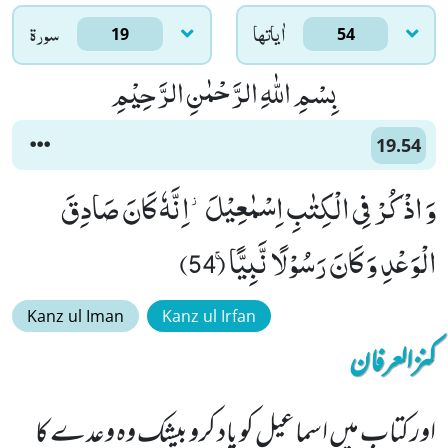
اٰياتها
سورۃ
19
54
بِسْمِ اللّٰهِ الرَّحْمٰنِ الرَّحِیْمِ
19.54
وَ اذْكُرْ فِی الْكِتٰبِ اِسْمٰعِیْلَ٘-اِنَّهٗ كَانَ صَادِقَ
الْوَعْدِ وَ كَانَ رَسُوْلًا نَّبِیًّاۚ (54)
Kanz ul Iman
Kanz ul Irfan
کنزالعرفان
اور کتاب میں اسماعیل کو یاد کرو بیشک وہ وعدے کا