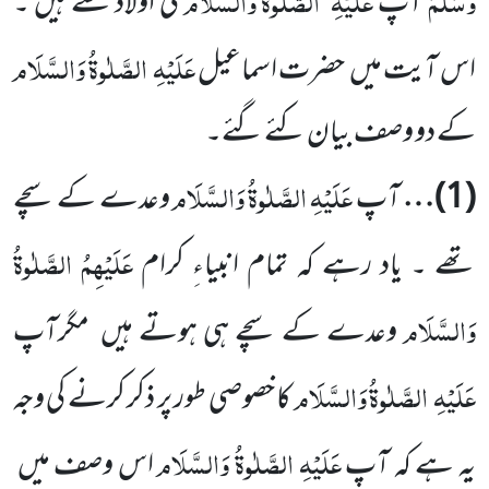
آپ
کی اولاد سے ہیں ۔
عَلَیْہِ
الصَّلٰوۃُ وَالسَّلَام
اس آیت میں
حضرت اسماعیل
کے دو وصف بیان کئے گئے۔
عَلَیْہِ
الصَّلٰوۃُ وَالسَّلَام
(
1
)…
آپ
وعدے کے سچے
عَلَیْہِمُ الصَّلٰوۃُ
تھے ۔ یاد رہے کہ تمام انبیاءِ کرام
وَالسَّلَام
وعدے کے
سچے ہی ہوتے ہیں
مگرآپ
عَلَیْہِ
الصَّلٰوۃُ وَالسَّلَام
کا خصوصی طور پر ذکر کرنے کی وجہ
عَلَیْہِ الصَّلٰوۃُ وَالسَّلَام
یہ ہے کہ آپ
اس وصف
میں