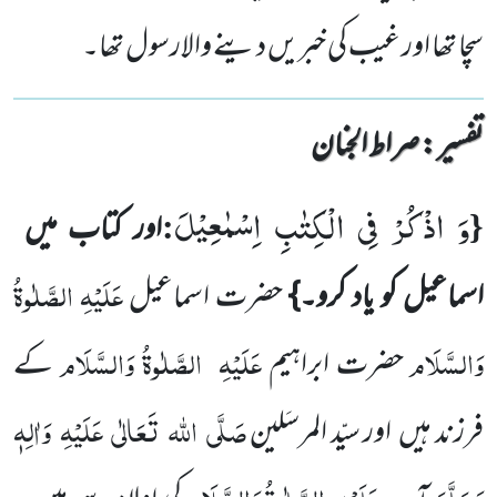
سچا تھا اور غیب کی خبریں دینے والارسول تھا۔
تفسیر : ‎صراط الجنان
وَ اذْكُرْ فِی الْكِتٰبِ اِسْمٰعِیْلَ
:
{
اور کتاب میں
عَلَیْہِ
الصَّلٰوۃُ
اسماعیل کو یاد کرو۔}
حضرت اسماعیل
وَالسَّلَام
عَلَیْہِ
الصَّلٰوۃُ وَالسَّلَام
حضرت ابراہیم
کے
صَلَّی
اللہ
تَعَالٰی
عَلَیْہِ
وَاٰلِہٖ
فرزند ہیں
اور سیّد المرسَلین
وَسَلَّمَ
عَلَیْہِ
الصَّلٰوۃُ وَالسَّلَام