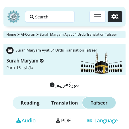
Search
Go
Home
➤
Al-Quran
➤
Surah Maryam Ayat 54 Urdu Translation Tafseer
Surah Maryam Ayat 54 Urdu Translation Tafseer
Surah Maryam
قَالَ اَلَمْ
Para 16 -
سورة مريم
Reading
Translation
Tafseer
Audio
PDF
Language