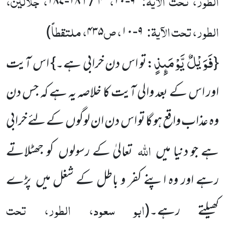
الطور، تحت الآیۃ:
،
، جلالین،
۴ / ۱۸۶-۱۸۷
۹-۱۰
الطور، تحت الآیۃ:
، ص
، ملتقطاً
)
۴۳۵
۹-۱۰
فَوَیْلٌ یَّوْمَىٕذٍ
{
:تو اس دن خرابی ہے۔} اس آیت
اور اس کے بعد والی آیت کا خلاصہ یہ ہے کہ جس دن
وہ عذاب واقع ہو گا تو اس دن ان لوگوں کے لئے خرابی
اللہ
ہے جو دنیا میں
تعالیٰ کے رسولوں کو جھٹلاتے
رہے اور وہ اپنے کفر و باطل کے شغل میں پڑے
ابو سعود، الطور، تحت
کھیلتے رہے۔
(