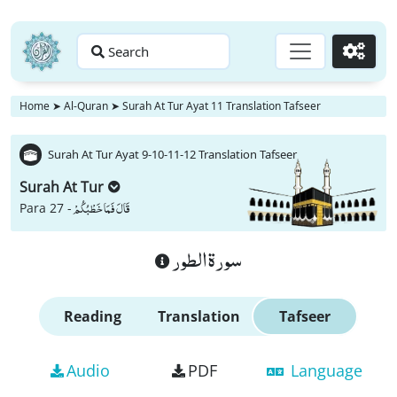
Search
Go
Home
➤
Al-Quran
➤
Surah At Tur Ayat 11 Translation Tafseer
Surah At Tur Ayat 9-10-11-12 Translation Tafseer
Surah At Tur
قَالَ فَمَا خَطْبُكُمْ
Para 27 -
سورة الطور
Reading
Translation
Tafseer
Audio
PDF
Language