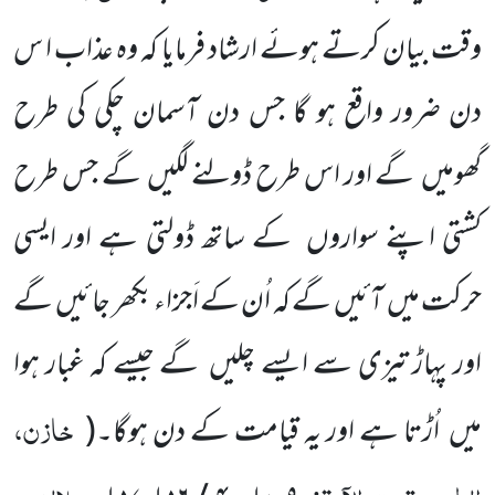
وقت بیان کرتے ہوئے ارشاد فرمایا کہ وہ عذاب ا س
دن ضرور واقع ہو گا جس دن آسمان چکی کی طرح
گھومیں گے اور اس طرح ڈولنے لگیں گے جس طرح
کشتی اپنے سواروں کے ساتھ ڈولتی ہے اور ایسی
حرکت میں آئیں گے کہ اُن کے اَجزاء بکھر جائیں گے
اور پہاڑ تیزی سے ایسے چلیں گے جیسے کہ غبار ہوا
خازن،
میں اُڑتا ہے اور یہ قیامت کے دن ہوگا۔
(