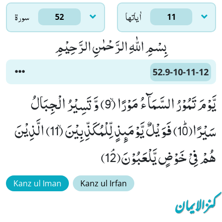
اٰياتها
سورۃ
52
11
بِسْمِ اللّٰهِ الرَّحْمٰنِ الرَّحِیْمِ
52.9-10-11-12
یَّوْمَ تَمُوْرُ السَّمَآءُ مَوْرًاۙ (9) وَّ تَسِیْرُ الْجِبَالُ
سَیْرًاﭤ(10) فَوَیْلٌ یَّوْمَىٕذٍ لِّلْمُكَذِّبِیْنَۙ (11) الَّذِیْنَ
هُمْ فِیْ خَوْضٍ یَّلْعَبُوْنَﭥ(12)
Kanz ul Iman
Kanz ul Irfan
کنزالایمان