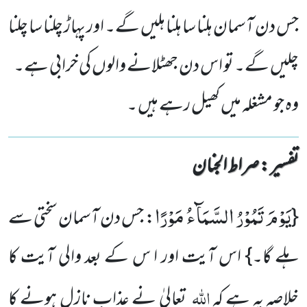
جس دن آسمان ہلنا سا ہلنا ہلیں گے۔ اور پہاڑ چلنا سا چلنا
چلیں گے۔ تو اس دن جھٹلانے والوں کی خرابی ہے۔
وہ جو مشغلہ میں کھیل رہے ہیں ۔
تفسیر : ‎صراط الجنان
یَوْمَ تَمُوْرُ السَّمَآءُ مَوْرًا
{
: جس دن آسمان سختی سے
ہلے گا۔} اس آیت اور ا س کے بعد والی آیت کا
اللہ
خلاصہ یہ ہے کہ
تعالیٰ نے عذاب نازل ہونے کا