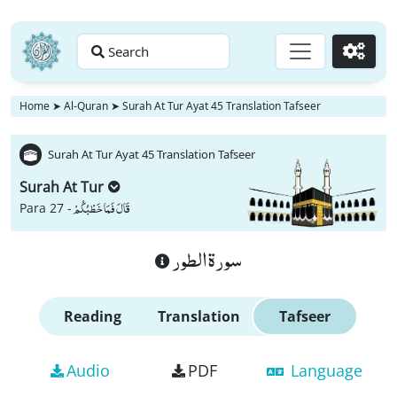
Search
Go
Home
➤
Al-Quran
➤
Surah At Tur Ayat 45 Translation Tafseer
Surah At Tur Ayat 45 Translation Tafseer
Surah At Tur
قَالَ فَمَا خَطْبُكُمْ
Para 27 -
سورة الطور
Reading
Translation
Tafseer
Audio
PDF
Language