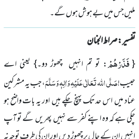
ملیں جس میں بے ہوش ہوں گے۔
تفسیر : ‎صراط الجنان
فَذَرْهُمْ
{
: تو تم انہیں چھوڑ دو۔}
یعنی اے
صَلَّی اللہ تَعَالٰی عَلَیْہِ
وَاٰلِہٖ وَسَلَّمَ
حبیب!
، جب یہ مشرکین
عناد میں اس حد تک
پہنچ چکے ہیں اور یہ بات واضح ہو
چکی ہے کہ وہ اپنے کفر سے نہیں پھریں گے تو آپ
انہیں ان کے حال پر چھوڑ دیں اور ان کی طرف توجہ نہ