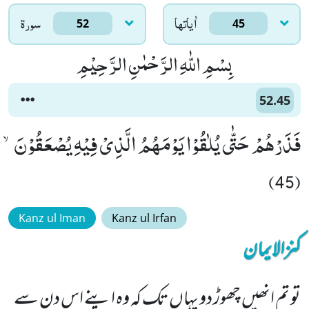
اٰياتها
سورۃ
52
45
بِسْمِ اللّٰهِ الرَّحْمٰنِ الرَّحِیْمِ
52.45
فَذَرْهُمْ حَتّٰى یُلٰقُوْا یَوْمَهُمُ الَّذِیْ فِیْهِ یُصْعَقُوْنَۙ
(45)
Kanz ul Iman
Kanz ul Irfan
کنزالایمان
تو تم انھیں چھوڑ دو یہاں تک کہ وہ اپنے اس دن سے