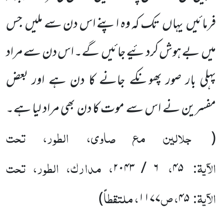
فرمائیں یہاں تک کہ وہ اپنے اس دن سے ملیں جس
میں بے ہوش کردئیے جائیں گے۔ اس دن سے مراد
پہلی بار صور پھونکے جانے کا دن ہے اور بعض
مفسرین نے اس سے موت کا دن بھی مراد لیا ہے
۔
جلالین مع صاوی، الطور، تحت
(
الآیۃ:
،
، مدارک، الطور، تحت
۲۰۴۳
/
۶
۴۵
الآیۃ:
، ص
، ملتقطاً
)
۱۱۷۷
۴۵