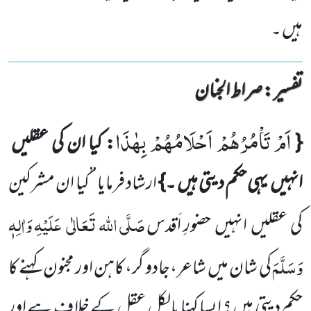
ہیں ۔
تفسیر : ‎صراط الجنان
اَمْ تَاْمُرُهُمْ اَحْلَامُهُمْ بِهٰذَا
{
: کیا ان کی عقلیں
انہیں
یہی حکم دیتی ہیں ۔}
ارشاد فرمایا ’’کیا ان مشرکین
صَلَّی اللہ
تَعَالٰی
عَلَیْہِ
وَاٰلِہٖ
کی عقلیں
انہیں
حضورِ اَقدس
وَسَلَّمَ
کی شان میں
شاعر،جادو گر، کاہن اور مجنون کہنے کا
حکم دیتی ہیں ؟ ایسا کہنا
بالکل عقل کے خلاف ہے اور