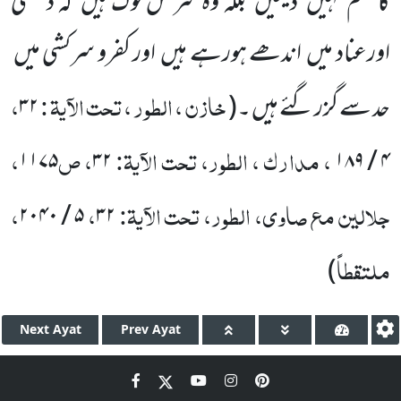
کا حکم نہیں
دیتیں
بلکہ وہ سرکش لوگ ہیں
کہ دشمنی
اورعناد میں
اندھے ہورہے ہیں
اور کفرو سرکشی میں
خازن ، الطور ، تحت الآیۃ :
،
حد سے گزر گئے ہیں ۔
(
۳۲
، مدارک ، الطور، تحت الآیۃ:
، ص
،
۱۱۷۵
۳۲
۱۸۹
/
۴
جلالین مع صاوی، الطور، تحت الآیۃ:
،
،
۲۰۴۰
/
۵
۳۲
ملتقطاً
)
Next
Ayat
Prev
Ayat