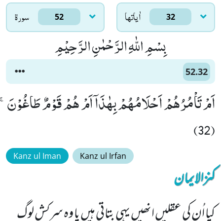
اٰياتها
سورۃ
52
32
بِسْمِ اللّٰهِ الرَّحْمٰنِ الرَّحِیْمِ
52.32
اَمْ تَاْمُرُهُمْ اَحْلَامُهُمْ بِهٰذَاۤ اَمْ هُمْ قَوْمٌ طَاغُوْنَۚ
(32)
Kanz ul Iman
Kanz ul Irfan
کنزالایمان
کیا اُن کی عقلیں انھیں یہی بتاتی ہیں یا وہ سرکش لوگ