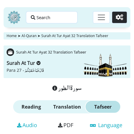
Search
Go
Home
➤
Al-Quran
➤
Surah At Tur Ayat 32 Translation Tafseer
Surah At Tur Ayat 32 Translation Tafseer
Surah At Tur
قَالَ فَمَا خَطْبُكُمْ
Para 27 -
سورة الطور
Reading
Translation
Tafseer
Audio
PDF
Language