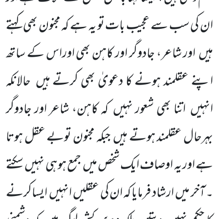
ان کی سب سے عجیب بات تو یہ ہے کہ مجنون بھی کہتے
ہیں
اور شاعر، جادوگر اور کاہن بھی اوراس کے ساتھ
اپنے عقلمند ہونے کا دعویٰ بھی کرتے ہیں
حالانکہ
انہیں
اتنا بھی شعور نہیں
کہ کاہن، شاعر اور جادوگر
بہرحال عقلمند ہوتے ہیں
جبکہ مجنون توبے عقل ہوتا
ہے اور یہ اوصاف ایک شخص میں
جمع ہو ہی نہیں
سکتے
۔ آخر میں
ارشاد فرمایا کہ ان کی عقلیں
انہیں
ایساکرنے