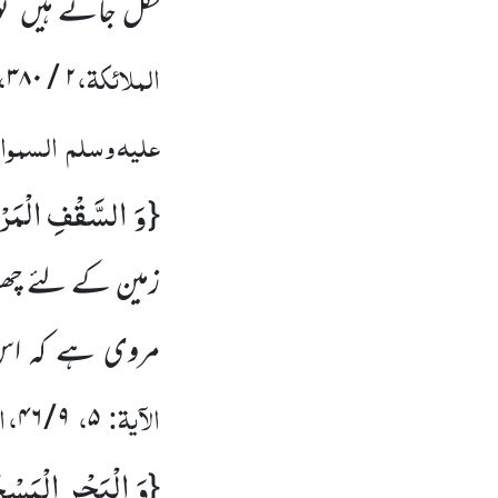
نکل جاتے ہیں تو 
الملائکۃ،
،
۲ / ۳۸۰
علیہ وسلم
السمو
وَ السَّقْفِ الْمَرْف
{
زمین کے لئے چ
مروی ہے کہ ا
الآیۃ:
،
، 
۹ / ۴۶
۵
وَ الْبَحْرِ الْمَسْج
{