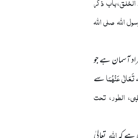
الخلق،باب ذکر
ل اللّٰہ
صلی اللّٰہ
اد آسمان ہے جو
تَعَالٰی عَنْہُمَا
سے
بی، الطور، تحت
اللہ
 ہے کہ
تعالیٰ