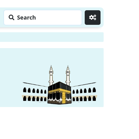
Search
Go