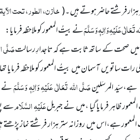
خازن، الطور، تحت الآیۃ
ر ہزار فرشتے حاضر ہوتے ہیں ۔
(
ہ تَعَالٰی عَلَیْہِ
وَاٰلِہٖ وَسَلَّمَ
نے بیتُ المعمور کو ملاحظہ فرمایا:
صَلَّی ال
ں صحت کے ساتھ ثابت ہے کہ تاجدارِ رسالت
رات ساتویں آسمان میں بیتُ المعمور کو ملاحظہ فرمایا تھا،
صَلَّی اللہ تَعَالٰی عَلَیْہِ
وَاٰلِہٖ وَسَلَّمَ
 ہے،سیّد المرسَلین
نے ار
عَلَیْہِ السَّلَام
عمور ظاہر فرمایا گیا ،میں نے جبریل
سے پو
 المعمور ہے،اس میں روزانہ ستر ہزار فرشتے نماز پڑھتے ہ