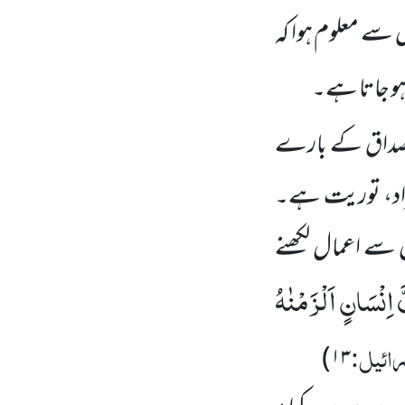
 معلوم ہوا کہ
ہو جاتا ہے۔
 مِصداق کے بارے
راد، توریت ہے۔
 سے اعمال لکھنے
َّ اِنْسَانٍ اَلْزَمْنٰهُ
رائیل:
)
۱۳