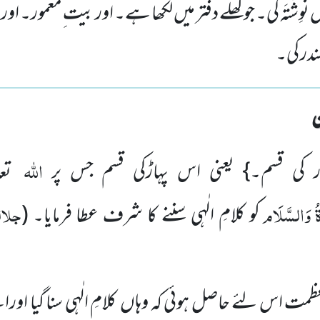
نَوِشْتَہ کی۔ جو کھلے دفتر میں لکھا ہے۔ اور بیت ِمعمور۔ او
در کی۔
اللہ
 کی قسم۔} یعنی اس پہاڑکی قسم جس پر
تع
ُ
وَالسَّلَام
جلال
کو کلامِ الٰہی سننے کا شرف عطا فرمایا۔
(
ت اس لئے حاصل ہوئی کہ وہاں کلامِ الٰہی سنا گیا اور