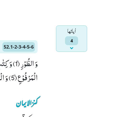
اٰياتها
4
52.1-2-3-4-5-6
الْمَرْفُوْعِۙ (5) وَ الْبَحْرِ الْمَسْجُوْرِۙ (6)
کنزالایمان