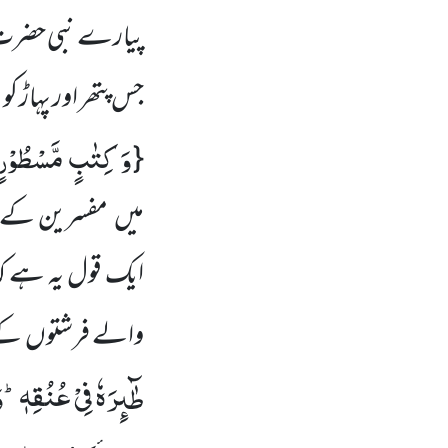
پیارے نبی حضرت
ا
جس پتھر اور پہاڑ کو
وَ كِتٰبٍ مَّسْطُوْرٍ
{
میں مفسرین کے م
ایک قول یہ ہے کہ
والے فرشتوں کے دف
طٰٓىٕرَهٗ فِیْ عُنُقِهٖؕ-و