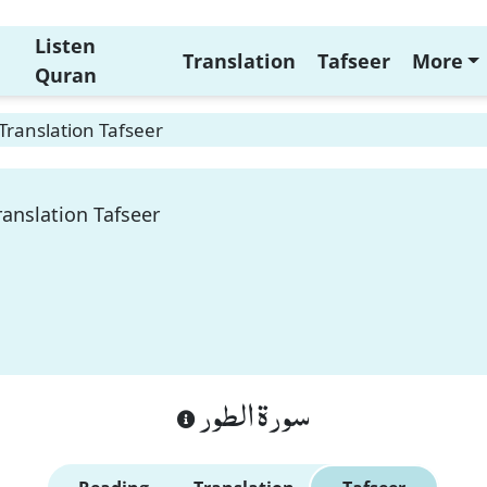
Listen
Translation
Tafseer
More
Quran
Translation Tafseer
ranslation Tafseer
سورة الطور