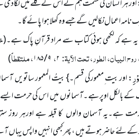
 اور ہر انسان کی قسمت ہم نے اس کے گلے میں لگادی ہے
امہ اعمال نکالیں گے جسے وہ کھلا ہوا پائے گا۔
خا
ہے کہ لکھی ہوئی کتاب سے مراد قرآنِ پاک ہے۔
(
 روح البیان، الطور، تحت الآیۃ:
،
، ملتقطاً
)
۹ / ۱۸۵
۲
ْرِ
: اور بیت ِمعمورکی قسم۔} بیتُ المعمور ساتویں آ
کے بالکل اوپرہے ۔آسمانوں میں اس کی حرمت ایسے 
 کی حرمت ہے۔یہ آسمان والوں کا قبلہ ہے اورہر روز س
کے لئے حاضر ہوتے ہیں ، پھر کبھی انہیں واپس یہاں آنے 