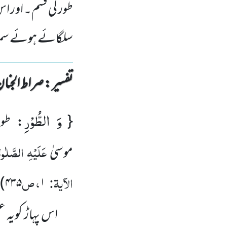
طور کی قسم۔ اور اس 
سلگائے ہوئے سمن
تفسیر : ‎صراط الجنان
وَ الطُّوْرِ
{
: طور
عَلَیْہِ
الصَّلٰوۃ
موسیٰ
الآیۃ:
، ص
)
۴۳۵
۱
اس پہاڑ کویہ عظم