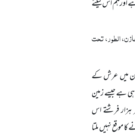
 اورہم اس کیلئے
زن، الطور، تحت
سمان میں عرش کے
ہی ہے جیسے زمین
تر ہزار فرشتے اس
کا موقع نہیں ملتا