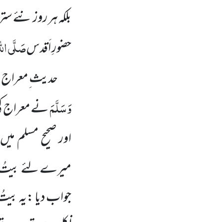
بلکہ ہر روز نئے ست
صَلَّی الل
حضورِ اَقدس
حدیث ِمعراج می
وَسَلَّمَ
نے معراج کی 
اور صحیح مسلم میں
میرے لئے بیتُ الم
جواب دیا :یہ بیتُ