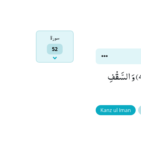
سورۃ
52
وَ الطُّوْرِۙ (1) وَ كِتٰبٍ مَّسْطُوْرٍۙ (2) فِیْ رَقٍّ مَّنْشُوْرٍۙ (3) وَّ الْبَیْتِ الْمَعْمُوْرِۙ (4) وَ السَّقْفِ
Kanz ul Iman