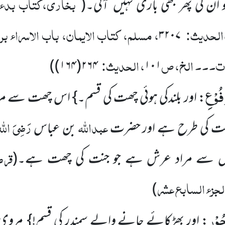
بخاری،کتاب بدء 
ان کی پھر کبھی باری نہیں آتی۔
(
الحدیث:
، مسلم، کتاب الایمان، باب الاسراء برسو
۳۲۰۷
ات۔۔۔ الخ، ص
، الحدیث:
)
۲۶۴(۱۶۴)
۱۰۱
ُوْعِ
: اور بلندکی ہوئی چھت کی قسم۔} اس چھت سے مر
عبداللہ
رَضِیَ اللہ 
ھت کی طرح ہے اور حضرت
بن عباس
قرط
س سے مراد عرش ہے جو جنت کی چھت ہے۔
(
الجزء السابع عشر
)
ُوْرِ
: اور بھڑکائے جانے والے سمندر کی قسم!} مروی