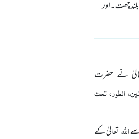
ر بلند چھت۔ اور
الیٰ نے حضرت
ین، الطور، تحت
اللہ
اسے
تعالیٰ کے