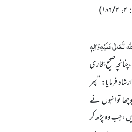
:
،
)
۴ / ۱۸۶
۴
لہ تَعَالٰی عَلَیْہِ
وَاٰلِہٖ
چنانچہ صحیح بخاری
شاد فرمایا: ’’پھر
چھا تو انہوں نے
یں ،جب وہ پڑھ کر