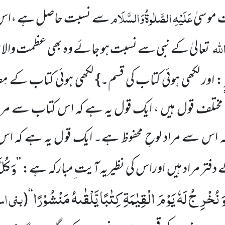
عَلَیْہِ
الصَّلٰوۃُ
وَالسَّلَام
 موسیٰ
سے نسبت حاصل ہے ،اس سے
للہ
تعالیٰ کے نبی سے نسبت ہو جائے وہ بھی عظمت والا 
: اور لکھی ہوئی کتاب کی قسم۔} لکھی ہوئی کتاب کے
ختلف قول ہیں ، ایک قول یہ ہے کہ اس کتاب سے م
 اس سے مراد لوحِ محفوظ ہے۔ ایک قول یہ ہے کہ اس
وَ كُل
تر مراد ہیں اوراس کی نظیریہ آیت ِمبارکہ ہے: ’’
َ نُخْرِ جُ لَهٗ یَوْمَ الْقِیٰمَةِ كِتٰبًا یَّلْقٰىهُ مَنْشُوْرًا
بنی اس
(
‘‘