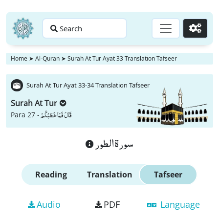
Search
Go
Home
➤
Al-Quran
➤
Surah At Tur Ayat 33 Translation Tafseer
Surah At Tur Ayat 33-34 Translation Tafseer
Surah At Tur
قَالَ فَمَا خَطْبُكُمْ
Para 27 -
سورة الطور
Reading
Translation
Tafseer
Audio
PDF
Language