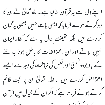
اللہ
اپنے دِل سے یہ قرآن بنالیا ہے۔
تعالیٰ نے ان کا
رد کرتے ہوئے فرمایا کہ ایسی بات نہیں جیسی یہ گمان
کر رہے ہیں بلکہ حقیقت ِحال یہ ہے کہ کفار ایمان
نہیں لاتے اور ان اعتراضات کا باطل ہونا جاننے
کے باوجوددشمنی اور نفس کی خباثت کی وجہ سے ایسے
اللہ
اعتراض کررہے ہیں ۔
تعالیٰ ان پر حجت قائم
کرتے ہوئے فرماتا ہے کہ اگر ان کے خیال میں قرآن