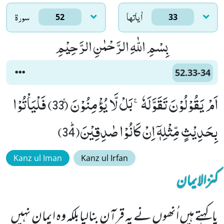
اٰياتها
سورۃ
52
33
بِسْمِ اللّٰهِ الرَّحْمٰنِ الرَّحِیْمِ
52.33-34
اَمْ یَقُوْلُوْنَ تَقَوَّلَهٗۚ-بَلْ لَّا یُؤْمِنُوْنَۚ (33) فَلْیَاْتُوْا
بِحَدِیْثٍ مِّثْلِهٖۤ اِنْ كَانُوْا صٰدِقِیْنَﭤ(34)
Kanz ul Iman
Kanz ul Irfan
کنزالایمان
یا کہتے ہیں اُنھوں نے یہ قرآن بنالیابلکہ وہ ایمان نہیں