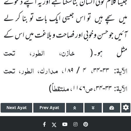
جیسا کلام کوئی انسان
بناسکتا ہے اور یہ اپنے دعوے
میں سچے ہیں تو اس جیسی ایک بات تو بنا کر لے
آئیں جو حسن و خوبی اور فصاحت و بلاغت میں اس کے
خازن، الطور، تحت
مثل ہو۔
(
الآیۃ:
،
، مدارک، الطور، تحت
۱۸۹
/
۴
۳۴
-
۳۳
الآیۃ:
، ص
، ملتقطاً
)
۱۱۷۶
۳۴
-
۳۳
Next
Ayat
Prev
Ayat