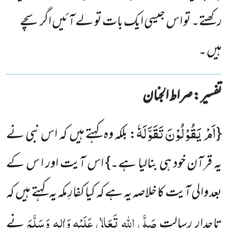
رکھتے۔ تو اس جیسی ایک بات تو لے آئیں اگر سچے
ہیں ۔
تفسیر : ‎صراط الجنان
اَمْ یَقُوْلُوْنَ تَقَوَّلَهٗ
{
: بلکہ وہ کہتے ہیں کہ اس نبی نے
یہ قرآن خود ہی بنالیا ہے۔}
اس آیت اور ا س کے
بعد والی آیت کا خلاصہ یہ ہے کہ کیا کفارِ مکہ یہ کہتے ہیں کہ
صَلَّی اللہ تَعَالٰی عَلَیْہِ
وَاٰلِہٖ وَسَلَّمَ
تاجدارِ رسالت
نے