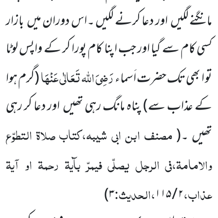
مانگنے لگیں
اور دعا کرنے لگیں ۔اس دوران
میں
بازار
کسی کام سے گیا اور جب اپنا کام پورا کر کے واپس لوٹا
رَضِیَ اللہ تَعَالٰی عَنْہَا
تو ا بھی تک حضرت اَسماء
(گرم ہوا
کے عذاب سے)
پناہ مانگ رہی تھیں
اور دعا کر رہی
مصنف ابن ابی شیبہ،کتاب صلاۃ التطوّع
تھیں ۔
(
والامامۃ،فی الرجل یصلّی فیمرّ بآیۃ رحمۃ او آیۃ
عذاب،
،الحدیث:
)
۳
۱۱۵
/
۲