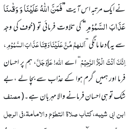
فَمَنَّ اللّٰهُ عَلَیْنَا وَ وَقٰىنَا
نے ایک مرتبہ اس
آیت
’’
عَذَابَ السَّمُوْمِ
‘‘
کی تلاوت فرمائی تو
(خوف کی وجہ
اَللہمَّ
مُنَّ
عَلَیْنَا وَقِنَا عَذَابَ السَّمُوْمِ ،
سے یہ)
دعا مانگی
’’
اِنَّکَ اَنْتَ الْبَرُّ الرَّحِیْمْ
اللہ
عَزَّوَجَلَّ
‘‘
اے
!
، ہم پر احسان
فرما اور ہمیں
گرم ہوا کے عذاب سے بچا لے ،بے
مصنف
شک تو ہی احسان فرمانے والا مہربان ہے۔
(
ابن ابی شیبہ،کتاب صلاۃ التطوّع والامامۃ،فی الرجل