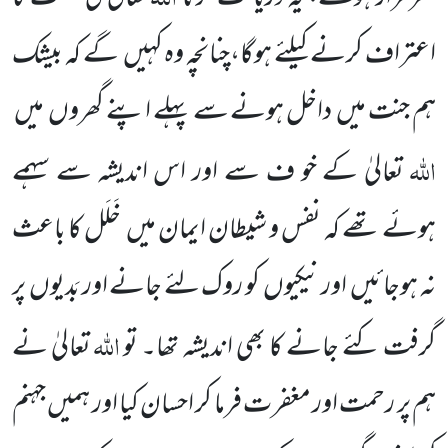
اعتراف کرنے کیلئے ہوگا،چنانچہ وہ کہیں
گے کہ بیشک
ہم جنت میں
داخل ہونے سے پہلے اپنے گھروں
میں
اللہ
تعالیٰ کے خو ف سے اور اس اندیشہ سے سہمے
ہوئے تھے کہ نفس و شیطان ایمان میں
خَلَل کا باعث
نہ ہوجائیں
اور نیکیوں
کو روک لئے جانے اور بَدیوں
پر
اللہ
گرفت کئے جانے کا بھی اندیشہ تھا۔ تو
تعالیٰ نے
ہم پر رحمت اور مغفرت فرما کر احسان کیا اور ہمیں جہنم