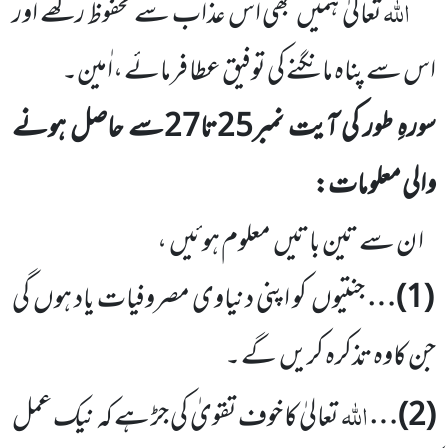
اللہ
تعالیٰ ہمیں
بھی اس عذاب سے محفوظ رکھے اور
اس سے پناہ مانگنے کی توفیق عطا فرمائے ،اٰمین۔
سورہِ طور کی آیت نمبر
25
تا
27
سے حاصل ہونے
والی معلومات:
ا ن سے تین باتیں
معلوم ہوئیں
،
(
1
)…
جنتیوں
کو اپنی دنیاوی مصروفیات یاد ہوں
گی
جن کاوہ تذکرہ کریں
گے ۔
اللہ
(
2
)…
تعالیٰ کا خوف تقویٰ کی جڑ ہے کہ نیک عمل