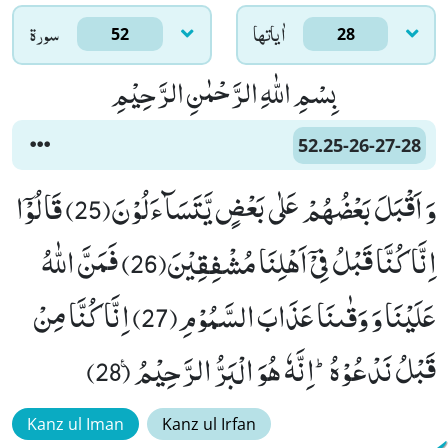
اٰياتها
سورۃ
52
28
بِسْمِ اللّٰهِ الرَّحْمٰنِ الرَّحِیْمِ
52.25-26-27-28
وَ اَقْبَلَ بَعْضُهُمْ عَلٰى بَعْضٍ یَّتَسَآءَلُوْنَ(25) قَالُوْۤا
اِنَّا كُنَّا قَبْلُ فِیْۤ اَهْلِنَا مُشْفِقِیْنَ(26) فَمَنَّ اللّٰهُ
عَلَیْنَا وَ وَقٰىنَا عَذَابَ السَّمُوْمِ(27) اِنَّا كُنَّا مِنْ
قَبْلُ نَدْعُوْهُؕ-اِنَّهٗ هُوَ الْبَرُّ الرَّحِیْمُ۠ (28)
Kanz ul Iman
Kanz ul Irfan