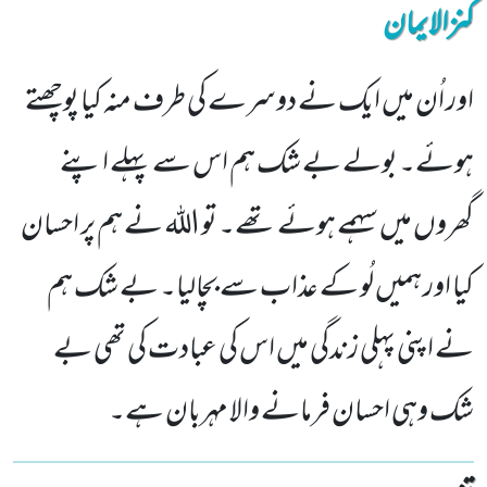
کنزالایمان
اور اُن میں ایک نے دوسرے کی طرف منہ کیا پوچھتے
ہوئے۔ بولے بے شک ہم اس سے پہلے اپنے
گھروں میں سہمے ہوئے تھے۔ تو اللہ نے ہم پر احسان
کیا اور ہمیں لُو کے عذاب سے بچالیا۔ بے شک ہم
نے اپنی پہلی زندگی میں اس کی عبادت کی تھی بے
شک وہی احسان فرمانے والا مہربان ہے۔