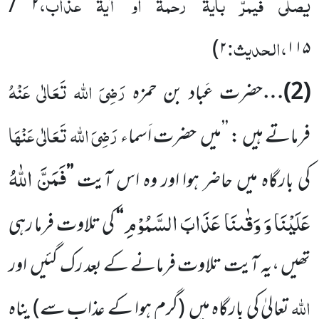
یصلّی فیمرّ بآیۃ رحمۃ او آیۃ عذاب،
/
۲
،الحدیث:
)
۲
۱۱۵
رَضِیَ اللہ تَعَالٰی عَنْہُ
(
2
)…
حضرت عَباد بن حمزہ
رَضِیَ اللہ تَعَالٰی عَنْہَا
فرماتے ہیں : ’’میں
حضرت اَسماء
فَمَنَّ اللّٰهُ
کی بارگاہ میں حاضر
ہوا اور وہ اس آیت
’’
عَلَیْنَا وَ وَقٰىنَا عَذَابَ السَّمُوْمِ
‘‘
کی تلاوت فرما رہی
تھیں ،یہ آیت تلاوت فرمانے
کے بعد رک گئیں
اور
اللہ
تعالیٰ کی بارگاہ میں
(گرم ہوا
کے عذاب سے)
پناہ