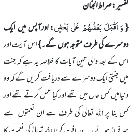
تفسیر : ‎صراط الجنان
وَ اَقْبَلَ بَعْضُهُمْ عَلٰى بَعْضٍ
{
: اورآپس میں
ایک
دوسرے کی طرف متوجہ ہوں
گے۔}
اس آیت اور
اس کے بعد
والی تین آیات کا خلاصہ یہ ہے کہ جنت
میں
جنتی ایک دوسرے سے دریافت کریں
گے کہ وہ
دنیامیں
کس حال میں
تھے اور کیا عمل کرتے تھے اور
اللہ
کس بنا پر
تعالیٰ کی طرف سے ان نعمتوں
سے
اللہ
سرفراز ہوئے، یہ دریافت کرنا
تعالیٰ کی نعمت کا