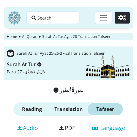
Search
Go
Home
➤
Al-Quran
➤
Surah At Tur Ayat 28 Translation Tafseer
Surah At Tur Ayat 25-26-27-28 Translation Tafseer
Surah At Tur
قَالَ فَمَا خَطْبُكُمْ
Para 27 -
سورة الطور
Reading
Translation
Tafseer
Audio
PDF
Language