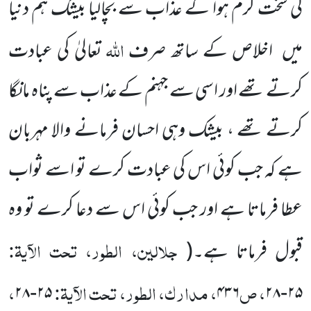
کی سخت گرم ہوا کے عذاب سے بچالیا بیشک ہم دنیا
اللہ
میں
اخلاص کے ساتھ صرف
تعالیٰ کی عبادت
کرتے تھے اور اسی سے جہنم کے عذاب سے پناہ مانگا
کرتے تھے ، بیشک وہی احسان فرمانے والا مہربان
ہے کہ جب کوئی اس کی عبادت کرے تو اسے ثواب
عطا فرماتا ہے اور جب کوئی اس سے دعا کرے تو وہ
جلالین، الطور، تحت الآیۃ:
قبول فرماتا ہے۔
(
، ص
، مدارک، الطور، تحت الآیۃ:
،
۲۸
-
۲۵
۴۳۶
۲۸
-
۲۵