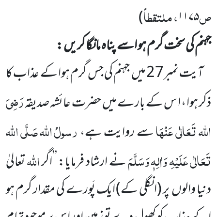
ص
، ملتقطاً
)
۱۱۷۵
جہنم کی سخت گرم ہو اسے پناہ مانگا کریں :
آیت نمبر
27
میں
جہنم کی جس گرم ہوا کے عذاب کا
رَضِیَ
ذکر ہوا ، ا س کے بارے میں
حضرت عائشہ صدیقہ
اللہ
تَعَالٰی عَنْہَا
رسولُ
اللہ
صَلَّی اللہ
سے روایت ہے،
تَعَالٰی عَلَیْہِ وَاٰلِہٖ وَسَلَّمَ
اللہ
نے ارشاد فرمایا: ’’اگر
تعالیٰ
دنیا والوں
پر
(انگلی
کے)
ایک پَورے کی مقدار گرم ہو