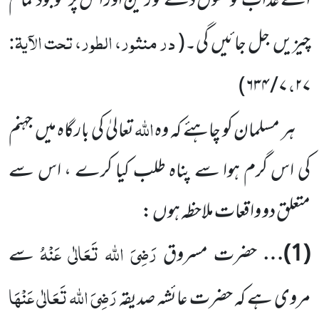
اکے عذاب کو کھول دے تو زمین اور ا س پر موجود تمام
در منثور، الطور، تحت الآیۃ:
چیزیں
جل جائیں
گی۔
(
،
)
۶۳۴
/
۷
۲۷
اللہ
ہر مسلمان کو چاہئے کہ وہ
تعالیٰ کی بارگاہ میں
جہنم
کی اس گرم ہوا سے پناہ طلب کیا کرے ، اس سے
متعلق دو واقعات ملاحظہ ہوں :
رَضِیَ اللہ تَعَالٰی عَنْہُ
(
1
)…
حضرت مسروق
سے
رَضِیَ اللہ تَعَالٰی عَنْہَا
مروی ہے کہ حضرت عائشہ صدیقہ