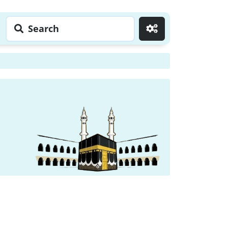
Search
Go