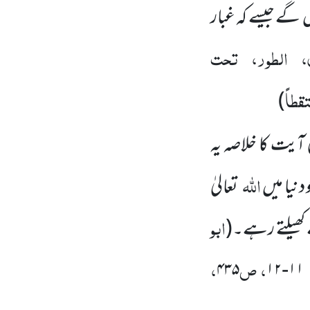
 گے جیسے کہ غبار
، الطور، تحت
قطاً
)
ٓیت کا خلاصہ یہ
اللہ
دنیا میں
تعالیٰ
ابو
کھیلتے رہے۔
(
، ص
،
۴۳۵
۱۱-۱۲