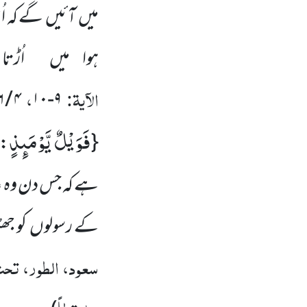
میں آئیں گے کہ اُ
ہوا میں اُڑت
الآیۃ:
،
۴ / ۱۸۶-۱۸۷
۹-۱۰
فَوَیْلٌ یَّوْمَىٕذٍ
{
:ت
ہے کہ جس دن وہ عذ
کے رسولوں کو جھٹ
سعود، الطور، تحت 