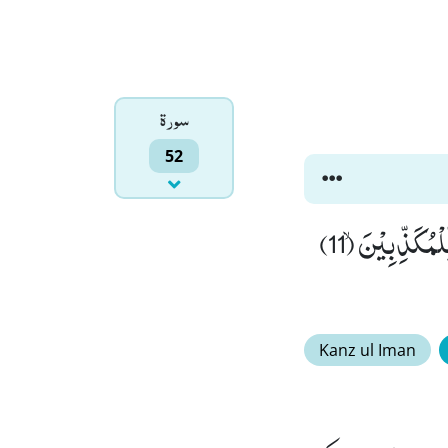
سورۃ
52
یَّوْمَ تَمُوْرُ السَّمَآءُ مَوْرًاۙ (9) وَّ تَسِیْرُ الْجِبَالُ سَیْرًاﭤ(10) فَوَیْلٌ یَّوْمَىٕذٍ لِّلْمُكَذِّبِیْنَۙ (11)
Kanz ul Iman