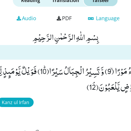
Reading
Translation
Tafseer
Audio
PDF
Language
بِسْمِ اللّٰهِ الرَّحْمٰنِ الرَّحِیْمِ
ٍ یَّلْعَبُوْنَﭥ(12)
Kanz ul Irfan