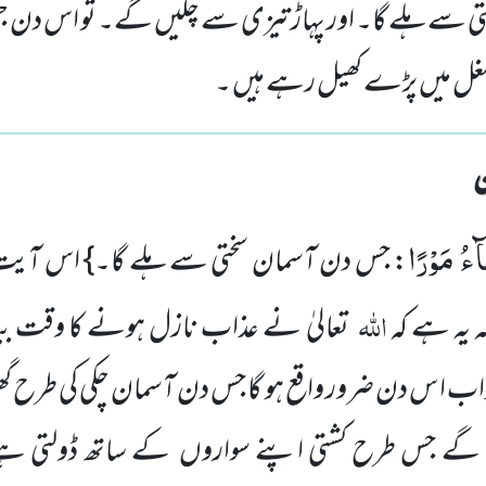
 سے ہلے گا۔ اور پہاڑ تیزی سے چلیں گے۔ تو اس دن جھ
شغل میں پڑے کھیل رہے ہیں ۔
آءُ مَوْرًا
: جس دن آسمان سختی سے ہلے گا۔} اس آیت 
اللہ
ہ یہ ہے کہ
تعالیٰ نے عذاب نازل ہونے کا وقت 
ہ عذاب ا س دن ضرور واقع ہو گا جس دن آسمان چکی کی طرح 
گے جس طرح کشتی اپنے سواروں کے ساتھ ڈولتی ہے