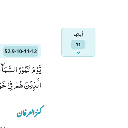
اٰياتها
11
52.9-10-11-12
الَّذِیْنَ هُمْ فِیْ خَوْض
کنزالعرفان