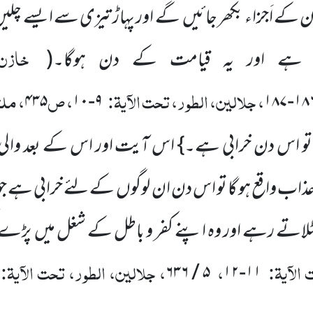
ن کے اَجزاء بکھر جائیں گے اور پہاڑ تیزی سے ایسے چلیں
خازن
ا ہے اور یہ قیامت کے دن ہوگا۔
(
، جلالین، الطور، تحت الآیۃ:
، ص
، ملت
۴۳۵
۹-۱۰
و اس دن خرابی ہے۔} اس آیت اور اس کے بعد والی ا
اب واقع ہو گا تو اس دن ان لوگوں کے لئے خرابی ہے جو 
لاتے رہے اور وہ اپنے کفر و باطل کے شغل میں پڑے 
الآیۃ:
،
، جلالین، الطور، تحت الآیۃ:
۵ / ۶۳۶
۱۱-۱۲