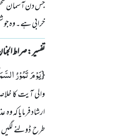
جس دن آسمان سختی
خرابی ہے۔ وہ جو 
تفسیر : ‎صراط الجنان
یَوْمَ تَمُوْرُ السَّمَ
{
والی آیت کا خلاص
ارشاد فرمایا کہ و
طرح ڈولنے لگیں 