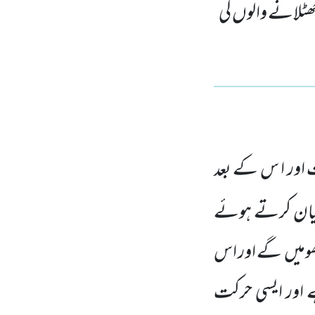
ٹلانے والوں کی
اور ا س کے بعد
بیان کرتے ہوئے
گھومیں گے اور اس
 اور ایسی حرکت