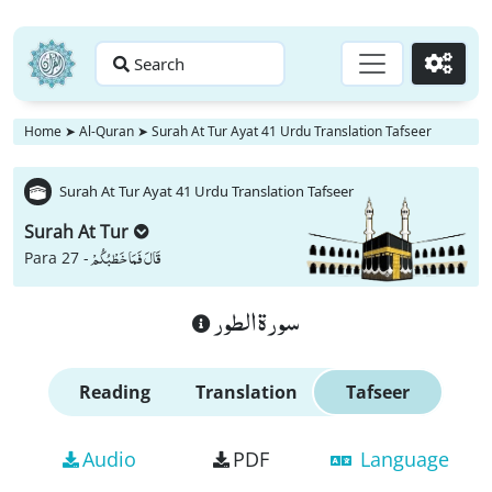
Search
Go
Home
➤
Al-Quran
➤
Surah At Tur Ayat 41 Urdu Translation Tafseer
Surah At Tur Ayat 41 Urdu Translation Tafseer
Surah At Tur
قَالَ فَمَا خَطْبُكُمْ
Para 27 -
سورة الطور
Reading
Translation
Tafseer
Audio
PDF
Language