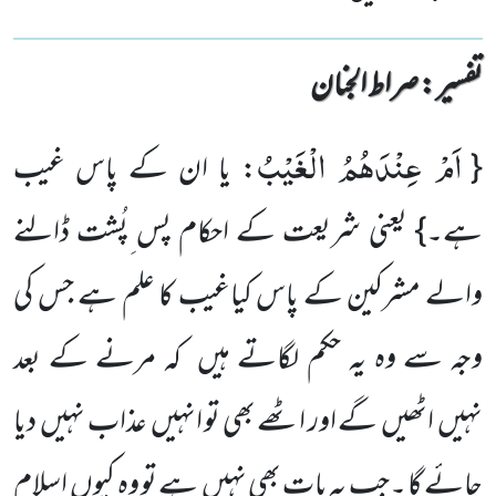
تفسیر : ‎صراط الجنان
اَمْ عِنْدَهُمُ الْغَیْبُ
{
: یا ان کے پاس غیب
ہے۔} یعنی شریعت کے احکام پس ِپُشت ڈالنے
والے مشرکین کے پاس کیاغیب کا علم ہے جس کی
وجہ سے وہ یہ حکم لگاتے ہیں کہ مرنے کے بعد
نہیں اٹھیں گے اور اٹھے بھی تو انہیں عذاب نہیں دیا
جائے گا ۔جب یہ بات بھی نہیں ہے تو وہ کیوں اسلام