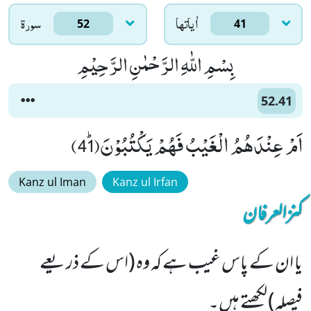
اٰياتها
سورۃ
52
41
بِسْمِ اللّٰهِ الرَّحْمٰنِ الرَّحِیْمِ
52.41
اَمْ عِنْدَهُمُ الْغَیْبُ فَهُمْ یَكْتُبُوْنَﭤ(41)
Kanz ul Iman
Kanz ul Irfan
کنزالعرفان
یا ان کے پاس غیب ہے کہ وہ (اس کے ذریعے
فیصلہ) لکھتے ہیں۔