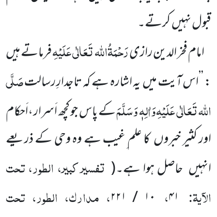
قبول نہیں کرتے۔
رَحْمَۃُاللہ تَعَالٰی عَلَیْہِ
امام فخر الدین رازی
فرماتے ہیں
صَلَّی
: ’’اس آیت میں یہ اشارہ ہے کہ تاجدارِ رسالت
اللہ تَعَالٰی عَلَیْہِ
وَاٰلِہٖ وَسَلَّمَ
کے پاس جو کچھ اَسرار ،اَحکام
اور کثیر خبروں کا علم ِغیب ہے وہ وحی کے ذریعے
تفسیر کبیر، الطور، تحت
انہیں حاصل ہوا ہے۔
(
الآیۃ:
،
، مدارک، الطور، تحت
۱۰ / ۲۲۱
۴۱