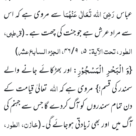
رَضِیَ اللہ تَعَالٰی عَنْہُمَا
عباس
سے مروی ہے کہ اس
قرطبی،
سے مراد عرش ہے جو جنت کی چھت ہے۔
(
الطور، تحت الآیۃ:
،
، الجزء السابع عشر
)
۹ / ۴۶
۵
وَ الْبَحْرِ الْمَسْجُوْرِ
{
: اور بھڑکائے جانے والے
اللہ
سمندر کی قسم!} مروی ہے کہ
تعالیٰ قیامت کے
دن تمام سمندروں کو آگ کردے گا جس سے جہنم کی
خازن، الطور،
آگ میں اور بھی زیادتی ہوجائے گی۔
(