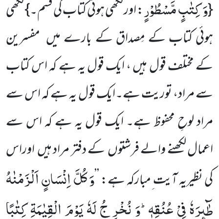
وَ كِتٰبٍ مَّسْطُوْرٍ
{
: اور لکھی ہوئی کتاب کی قسم۔} لکھی
ہوئی کتاب کے مِصداق کے بارے میں مفسرین
کے مختلف قول ہیں ، ایک قول یہ ہے کہ اس کتاب
سے مراد، توریت ہے۔ایک قول یہ ہے کہ اس سے
مراد لوحِ محفوظ ہے۔ ایک قول یہ ہے کہ اس سے
اعمال لکھنے والے فرشتوں کے دفتر مراد ہیں اوراس
وَ كُلَّ اِنْسَانٍ اَلْزَمْنٰهُ
کی نظیریہ آیت ِمبارکہ ہے: ’’
طٰٓىٕرَهٗ فِیْ عُنُقِهٖؕ-وَ نُخْرِ جُ لَهٗ یَوْمَ الْقِیٰمَةِ كِتٰبًا