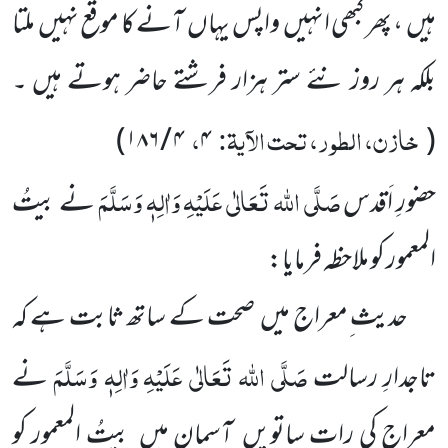
ہیں ، پھر کبھی انہیں واپس یہاں آنے کا موقع نہیں ملتا
بلکہ ہر روز نئے ستر ہزار فرشتے حاضر ہوتے ہیں ۔
خازن، الطور، تحت الآیۃ:
،
)
۴ / ۱۸۶
۴
(
صَلَّی اللہ تَعَالٰی عَلَیْہِ
وَاٰلِہٖ وَسَلَّمَ
حضورِ اَقدس
نے بیتُ
المعمور کو ملاحظہ فرمایا:
حدیث ِمعراج میں صحت کے ساتھ ثابت ہے کہ
صَلَّی اللہ تَعَالٰی عَلَیْہِ
وَاٰلِہٖ وَسَلَّمَ
تاجدارِ رسالت
نے
معراج کی رات ساتویں آسمان میں بیتُ المعمور کو