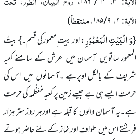
الآیۃ:
،
، روح البیان، الطور، تحت
۴ / ۱۸۶
۳
الآیۃ:
،
، ملتقطاً
)
۹ / ۱۸۵
۲
وَ الْبَیْتِ الْمَعْمُوْرِ
{
: اور بیت ِمعمورکی قسم۔} بیتُ
المعمور ساتویں آسمان میں عرش کے سامنے کعبہ
شریف کے بالکل اوپرہے ۔آسمانوں میں اس کی
حرمت ایسے ہی ہے جیسے زمین پر کعبہ مُعَظَّمہ کی حرمت
ہے۔یہ آسمان والوں کا قبلہ ہے اورہر روز ستر ہزار
فرشتے اس میں طواف اور نماز کے لئے حاضر ہوتے