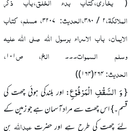
بخاری،کتاب بدء الخلق،باب ذکر
(
الملائکۃ،
،الحدیث:
، مسلم، کتاب
۳۲۰۷
۲ / ۳۸۰
الایمان، باب الاسراء برسول اللّٰہ
صلی اللّٰہ علیہ
وسلم
السموات۔۔۔ الخ، ص
،
۱۰۱
الحدیث:
)
۲۶۴(۱۶۴)
وَ السَّقْفِ الْمَرْفُوْعِ
{
: اور بلندکی ہوئی چھت کی
قسم۔} اس چھت سے مراد آسمان ہے جو زمین کے
عبداللہ
لئے چھت کی طرح ہے اور حضرت
بن