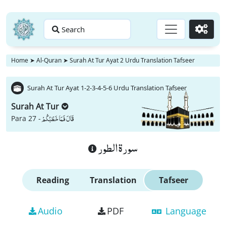
Search
Go
Home
➤
Al-Quran
➤
Surah At Tur Ayat 2 Urdu Translation Tafseer
Surah At Tur Ayat 1-2-3-4-5-6 Urdu Translation Tafseer
Surah At Tur
قَالَ فَمَا خَطْبُكُمْ
Para 27 -
سورة الطور
Reading
Translation
Tafseer
Audio
PDF
Language