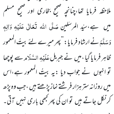
ملاحظہ فرمایا تھا،چنانچہ صحیح بخاری اور صحیح مسلم
صَلَّی اللہ تَعَالٰی عَلَیْہِ
وَاٰلِہٖ
میں ہے،سیّد المرسَلین
وَسَلَّمَ
نے ارشاد فرمایا: ’’پھر میرے لئے بیتُ المعمور
عَلَیْہِ السَّلَام
ظاہر فرمایا گیا ،میں نے جبریل
سے پوچھا
تو انہوں نے جواب دیا :یہ بیتُ المعمور ہے،اس
میں روزانہ ستر ہزار فرشتے نماز پڑھتے ہیں ،جب وہ پڑھ
کر نکل جاتے ہیں تو ان کی پھر کبھی باری نہیں آتی۔