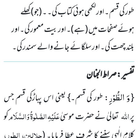
طور کی قسم۔ اور لکھی ہوئی کتاب کی۔ ۔ (جو) کھلے
ہوئے صفحات میں (ہے)۔ اور بیت معمور کی۔ اور
بلند چھت کی۔ اور سلگائے جانے والے سمندر کی۔
تفسیر : ‎صراط الجنان
وَ الطُّوْرِ
{
: طور کی قسم۔} یعنی اس پہاڑکی قسم جس
اللہ
عَلَیْہِ
الصَّلٰوۃُ
وَالسَّلَام
پر
تعالیٰ نے حضرت موسیٰ
کو
جلالین، الطور،
کلامِ الٰہی سننے کا شرف عطا فرمایا۔
(