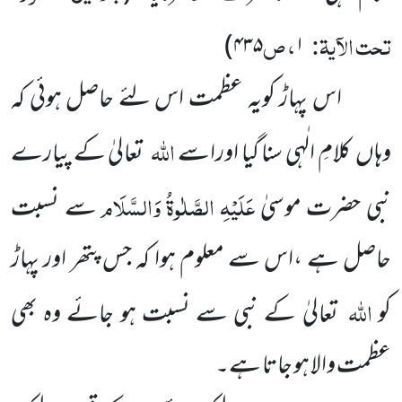
تحت الآیۃ:
، ص
)
۴۳۵
۱
اس پہاڑ کویہ عظمت اس لئے حاصل ہوئی کہ
اللہ
وہاں کلامِ الٰہی سنا گیا اوراسے
تعالیٰ کے پیارے
عَلَیْہِ
الصَّلٰوۃُ
وَالسَّلَام
نبی حضرت موسیٰ
سے نسبت
حاصل ہے ،اس سے معلوم ہوا کہ جس پتھر اور پہاڑ
اللہ
کو
تعالیٰ کے نبی سے نسبت ہو جائے وہ بھی
عظمت والا ہو جاتا ہے۔