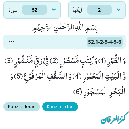
اٰياتها
سورۃ
52
2
بِسْمِ اللّٰهِ الرَّحْمٰنِ الرَّحِیْمِ
52.1-2-3-4-5-6
وَ الطُّوْرِۙ (1) وَ كِتٰبٍ مَّسْطُوْرٍۙ (2) فِیْ رَقٍّ مَّنْشُوْرٍۙ (3)
وَّ الْبَیْتِ الْمَعْمُوْرِۙ (4) وَ السَّقْفِ الْمَرْفُوْعِۙ (5) وَ
الْبَحْرِ الْمَسْجُوْرِۙ (6)
Kanz ul Iman
Kanz ul Irfan
کنزالعرفان